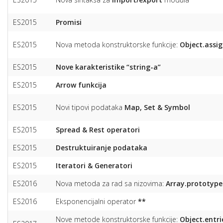
ES2015
Promisi
ES2015
Nova metoda konstruktorske funkcije:
Object.assig
ES2015
Nove karakteristike “string-a”
ES2015
Arrow funkcija
ES2015
Novi tipovi podataka
Map, Set & Symbol
ES2015
Spread & Rest operatori
ES2015
Destruktuiranje podataka
ES2015
Iteratori & Generatori
ES2016
Nova metoda za rad sa nizovima:
Array.prototype.
ES2016
Eksponencijalni operator
**
Nove metode konstruktorske funkcije:
Object.entri