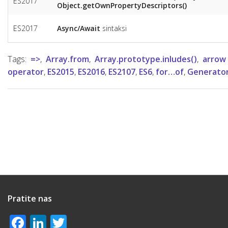
ES2017
Object.getOwnPropertyDescriptors()
ES2017
Async/Await
sintaksi
Tags:
=>
,
Array.from
,
Array.prototype.inludes()
,
arrow
operator
,
ES2015
,
ES2016
,
ES2107
,
ES6
,
for…of
,
Generator
Pratite nas
Facebook
LinkedIn
Twitter