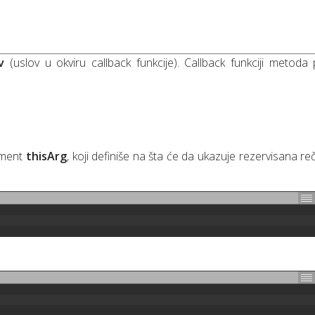
v
(uslov u okviru callback funkcije). Callback funkciji metoda p
gument
thisArg
, koji definiše na šta će da ukazuje rezervisana re