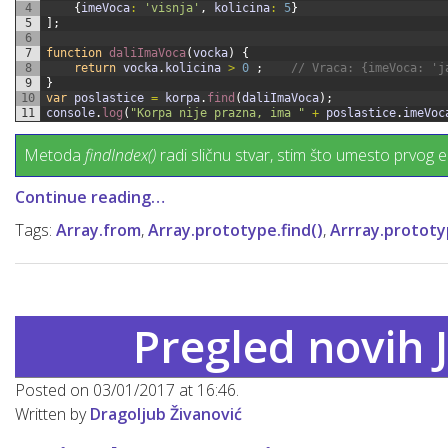
4
{
imeVoca
:
'visnja'
,
kolicina
:
5
}
5
]
;
6
7
function
daliImaVoca
(
vocka
)
{
8
return
vocka
.
kolicina
>
0
;
// Vraca: {imeVoca: 'j
9
}
10
var
poslastice
=
korpa
.
find
(
daliImaVoca
)
;
11
console
.
log
(
"Korpa nije prazna, ima "
+
poslastice
.
imeVoc
Metoda
findIndex()
radi sličnu stvar, stim što umesto prvog e
Continue reading…
Tags:
Array.from
,
Array.prototype.find()
,
Arrray.prototy
Pregled novih 
Posted on 03/01/2017 at 16:46.
Written by
Dragoljub Živanović