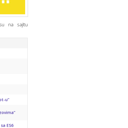
su na sajltu
ipt-u”
izovima”
 sa ES6