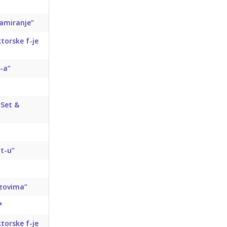
ramiranje”
torske f-je
-a”
 Set &
pt-u”
izovima”
*
torske f-je