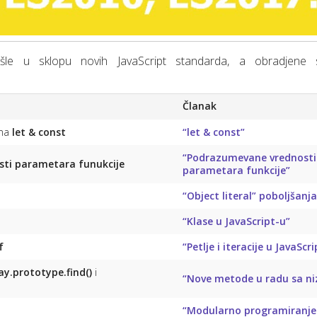
le u sklopu novih JavaScript standarda, a obradjene 
Članak
ima
let & const
“let & const”
“Podrazumevane vrednosti
sti parametara funukcije
parametara funkcije”
“Object literal” poboljšanja
“Klase u JavaScript-u”
f
“Petlje i iteracije u JavaScr
ay.prototype.find()
i
“Nove metode u radu sa n
“Modularno programiranje