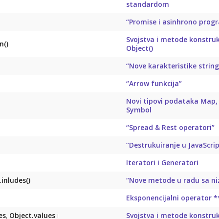
standardom
“Promise i asinhrono prog
Svojstva i metode konstruk
n()
Object()
“Nove karakteristike string
“Arrow funkcija”
Novi tipovi podataka Map,
Symbol
“Spread & Rest operatori”
“Destrukuiranje u JavaScri
Iteratori i Generatori
inludes()
“Nove metode u radu sa n
Eksponencijalni operator *
es
,
Object.values
i
Svojstva i metode konstruk