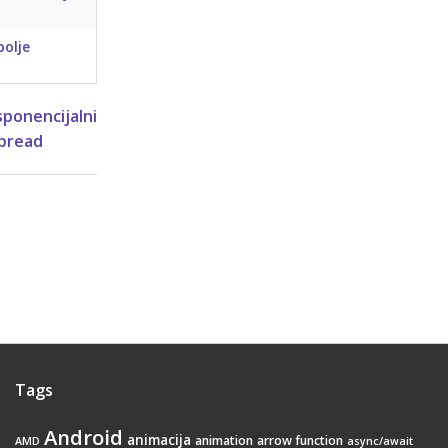
bolje
sponencijalni
pread
Tags
Android
animacija
animation
arrow function
AMD
async/await