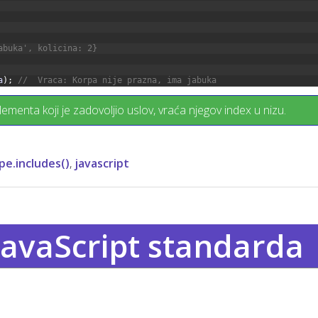
abuka', kolicina: 2}
a
)
;
//  Vraca: Korpa nije prazna, ima jabuka
lementa koji je zadovoljio uslov, vraća njegov index u nizu.
pe.includes()
,
javascript
JavaScript standarda