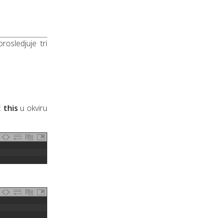
rosledjuje tri
č
this
u okviru