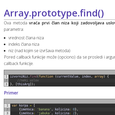
Array.prototype.find()
Ova metoda
vraća prvi član niza koji zadovoljava uslo
parametra:
vrednost člana niza
indeks člana niza
niz (nad kojim se izvršava metoda)
Pored callback funkcije može (opciono) da se prosledi i ar
callback funkcije.
1
izvorniNiz
.
find
(
function
(
currentValue
,
index
,
array
)
{
2
//neki uslov
3
}
,
[
thisArg
]
)
;
Primer
1
var
korpa
=
[
2
{
imeVoca
:
'banana'
,
kolicina
:
0
}
,
3
{
imeVoca
:
'jabuka'
,
kolicina
:
2
}
,