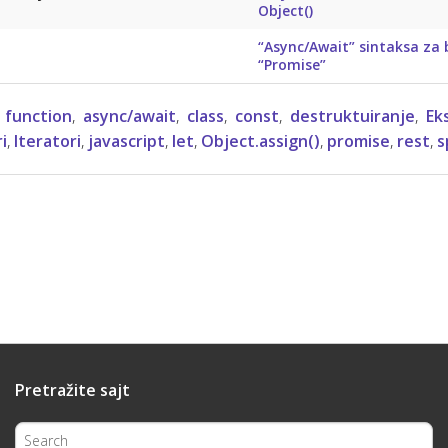
Object()
“Async/Await” sintaksa za 
“Promise”
 function
,
async/await
,
class
,
const
,
destruktuiranje
,
Ek
i
,
Iteratori
,
javascript
,
let
,
Object.assign()
,
promise
,
rest
,
s
Pretražite sajt