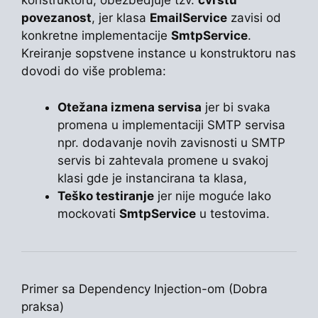
konstruktoru, obezbedjuje tzv.
čvrstu
povezanost
, jer klasa
EmailService
zavisi od
konkretne implementacije
SmtpService
.
Kreiranje sopstvene instance u konstruktoru nas
dovodi do više problema:
Otežana izmena servisa
jer bi svaka
promena u implementaciji SMTP servisa
npr. dodavanje novih zavisnosti u SMTP
servis bi zahtevala promene u svakoj
klasi gde je instancirana ta klasa,
Teško testiranje
jer nije moguće lako
mockovati
SmtpService
u testovima.
Primer sa Dependency Injection-om (Dobra
praksa)