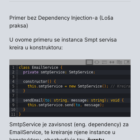
Primer bez Dependency Injection-a (Loša
praksa)
U ovome primeru se instanca Smpt servisa
kreira u konstruktoru:
1
class
EmailService
{
2
private
smtpService
:
SmtpService
;
3
4
constructor
(
)
{
5
this
.
smtpService
=
new
SmtpService
(
)
;
// Kreiranje 
6
}
7
8
sendEmail
(
to
:
string
,
message
:
string
)
:
void
{
9
this
.
smtpService
.
send
(
to
,
message
)
;
10
}
11
}
SmtpService je zavisnost (eng. dependency) za
EmailService, te kreiranje njene instance u