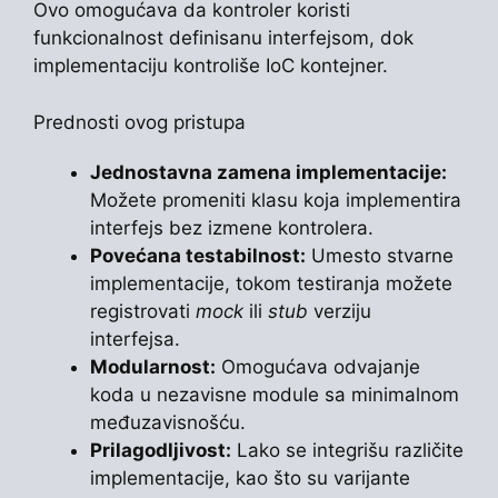
Ovo omogućava da kontroler koristi
funkcionalnost definisanu interfejsom, dok
implementaciju kontroliše IoC kontejner.
Prednosti ovog pristupa
Jednostavna zamena implementacije:
Možete promeniti klasu koja implementira
interfejs bez izmene kontrolera.
Povećana testabilnost:
Umesto stvarne
implementacije, tokom testiranja možete
registrovati
mock
ili
stub
verziju
interfejsa.
Modularnost:
Omogućava odvajanje
koda u nezavisne module sa minimalnom
međuzavisnošću.
Prilagodljivost:
Lako se integrišu različite
implementacije, kao što su varijante