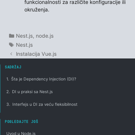
funkcionalnosti za različite konfiguracije ili
okruženja.
Categories
Nest.js
,
node.js
Tags
Nest.js
Instalacija Vue.js
SADRŽAJ
1.
Šta je Dependency Injection (DI)?
2.
DI u praksi sa Nest.js
3.
Interfejs u DI za veću fleksibilnost
POGLEDAJTE JOŠ
Uvod u Node.js