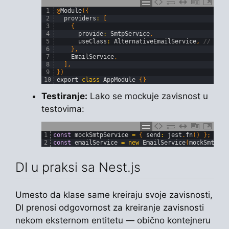
1
@
Module
(
{
2
providers
:
[
3
{
4
provide
:
SmtpService
,
5
useClass
:
AlternativeEmailService
,
// Zame
6
}
,
7
EmailService
,
8
]
,
9
}
)
10
export
class
AppModule
{
}
Testiranje:
Lako se mockuje zavisnost u
testovima:
1
const
mockSmtpService
=
{
send
:
jest
.
fn
(
)
}
;
2
const
emailService
=
new
EmailService
(
mockSmtpSer
DI u praksi sa Nest.js
Umesto da klase same kreiraju svoje zavisnosti,
DI prenosi odgovornost za kreiranje zavisnosti
nekom eksternom entitetu — obično kontejneru