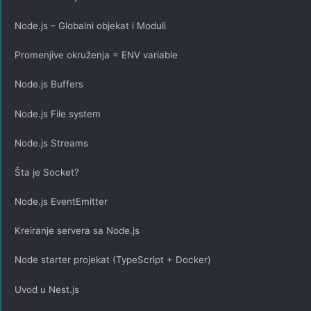
Node.js – Globalni objekat i Moduli
Promenjive okruženja = ENV variable
Node.js Buffers
Node.js File system
Node.js Streams
Šta je Socket?
Node.js EventEmitter
Kreiranje servera sa Node.js
Node starter projekat (TypeScript + Docker)
Uvod u Nest.js