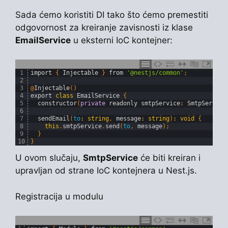
Sada ćemo koristiti DI tako što ćemo premestiti
odgovornost za kreiranje zavisnosti iz klase
EmailService
u eksterni IoC kontejner:
1
import
{
Injectable
}
from
'@nestjs/common'
;
2
3
@
Injectable
(
)
4
export
class
EmailService
{
5
constructor
(
private
readonly 
smtpService
:
SmtpService
6
7
sendEmail
(
to
:
string
,
message
:
string
)
:
void
{
8
this
.
smtpService
.
send
(
to
,
message
)
;
9
}
10
}
U ovom slučaju,
SmtpService
će biti kreiran i
upravljan od strane IoC kontejnera u Nest.js.
Registracija u modulu