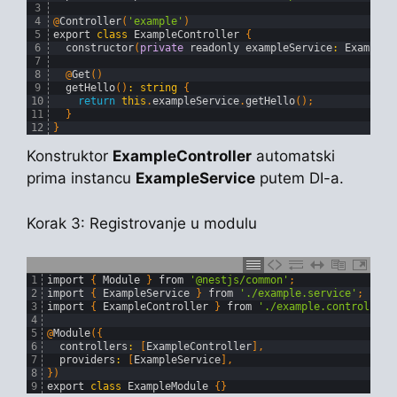
3
4
@
Controller
(
'example'
)
5
export
class
ExampleController
{
6
constructor
(
private
readonly 
exampleService
:
ExampleS
7
8
@
Get
(
)
9
getHello
(
)
:
string
{
10
return
this
.
exampleService
.
getHello
(
)
;
11
}
12
}
Konstruktor
ExampleController
automatski
prima instancu
ExampleService
putem DI-a.
Korak 3: Registrovanje u modulu
1
import
{
Module
}
from
'@nestjs/common'
;
2
import
{
ExampleService
}
from
'./example.service'
;
3
import
{
ExampleController
}
from
'./example.controller'
4
5
@
Module
(
{
6
controllers
:
[
ExampleController
]
,
7
providers
:
[
ExampleService
]
,
8
}
)
9
export
class
ExampleModule
{
}