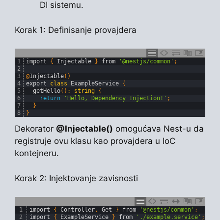
DI sistemu.
Korak 1: Definisanje provajdera
1
import
{
Injectable
}
from
'@nestjs/common'
;
2
3
@
Injectable
(
)
4
export
class
ExampleService
{
5
getHello
(
)
:
string
{
6
return
'Hello, Dependency Injection!'
;
7
}
8
}
Dekorator
@Injectable()
omogućava Nest-u da
registruje ovu klasu kao provajdera u IoC
kontejneru.
Korak 2: Injektovanje zavisnosti
1
import
{
Controller
,
Get
}
from
'@nestjs/common'
;
2
import
{
ExampleService
}
from
'./example.service'
;