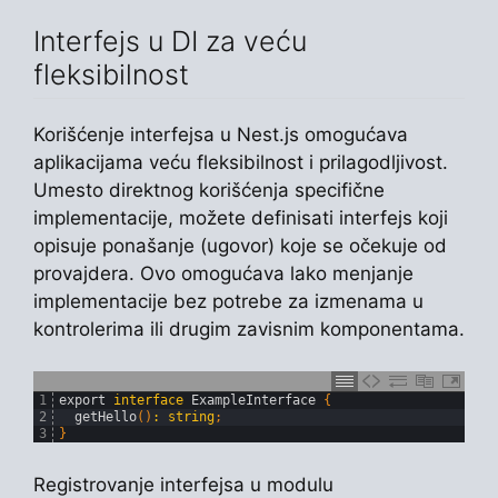
Interfejs u DI za veću
fleksibilnost
Korišćenje interfejsa u Nest.js omogućava
aplikacijama veću fleksibilnost i prilagodljivost.
Umesto direktnog korišćenja specifične
implementacije, možete definisati interfejs koji
opisuje ponašanje (ugovor) koje se očekuje od
provajdera. Ovo omogućava lako menjanje
implementacije bez potrebe za izmenama u
kontrolerima ili drugim zavisnim komponentama.
1
export
interface
ExampleInterface
{
2
getHello
(
)
:
string
;
3
}
Registrovanje interfejsa u modulu