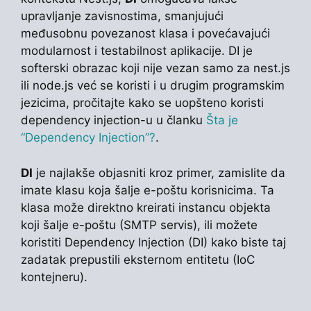
upravljanje zavisnostima, smanjujući
međusobnu povezanost klasa i povećavajući
modularnost i testabilnost aplikacije. DI je
softerski obrazac koji nije vezan samo za nest.js
ili node.js već se koristi i u drugim programskim
jezicima, pročitajte kako se uopšteno koristi
dependency injection-u u članku
Šta je
“Dependency Injection”?
.
DI
je najlakše objasniti kroz primer, zamislite da
imate klasu koja šalje e-poštu korisnicima. Ta
klasa može direktno kreirati instancu objekta
koji šalje e-poštu (SMTP servis), ili možete
koristiti Dependency Injection (DI) kako biste taj
zadatak prepustili eksternom entitetu (IoC
kontejneru).