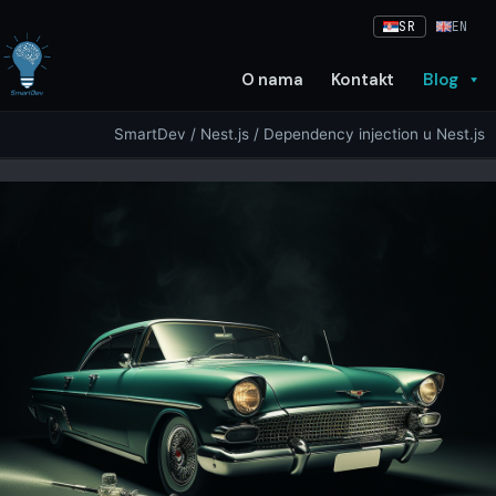
Skip
SR
EN
to
content
O nama
Kontakt
Blog
SmartDev
/
Nest.js
/ Dependency injection u Nest.js