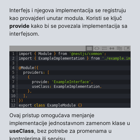
Interfejs i njegova implementacija se registruju
kao provajderi unutar modula. Koristi se ključ
provide
kako bi se povezala implementacija sa
interfejsom.
1
import
{
Module
}
from
'@nestjs/common'
;
2
import
{
ExampleImplementation
}
from
'./example.implem
3
4
@
Module
(
{
5
providers
:
[
6
{
7
provide
:
'ExampleInterface'
,
8
useClass
:
ExampleImplementation
,
9
}
,
10
]
,
11
}
)
12
export
class
ExampleModule
{
}
Ovaj pristup omogućava menjanje
implementacije jednostavnom zamenom klase u
useClass
, bez potrebe za promenama u
kontrolerima ili servisu.