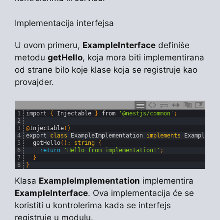
Implementacija interfejsa
U ovom primeru,
ExampleInterface
definiše
metodu
getHello
, koja mora biti implementirana
od strane bilo koje klase koja se registruje kao
provajder.
1
import
{
Injectable
}
from
'@nestjs/common'
;
2
3
@
Injectable
(
)
4
export
class
ExampleImplementation
implements
ExampleInt
5
getHello
(
)
:
string
{
6
return
'Hello from implementation!'
;
7
}
8
}
Klasa
ExampleImplementation
implementira
ExampleInterface
. Ova implementacija će se
koristiti u kontrolerima kada se interfejs
registruje u modulu.