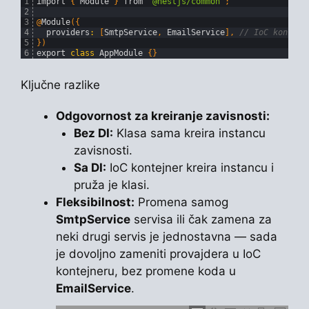
1
import
{
Module
}
from
'@nestjs/common'
;
2
3
@
Module
(
{
4
providers
:
[
SmtpService
,
EmailService
]
,
// IoC kontejn
5
}
)
6
export
class
AppModule
{
}
Ključne razlike
Odgovornost za kreiranje zavisnosti:
Bez DI:
Klasa sama kreira instancu
zavisnosti.
Sa DI:
IoC kontejner kreira instancu i
pruža je klasi.
Fleksibilnost:
Promena samog
SmtpService
servisa ili čak zamena za
neki drugi servis je jednostavna — sada
je dovoljno zameniti provajdera u IoC
kontejneru, bez promene koda u
EmailService
.