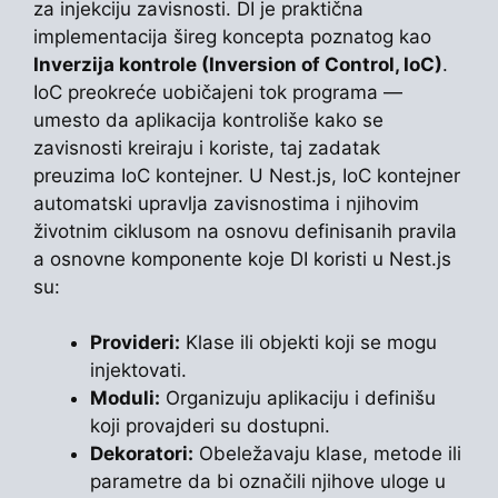
za injekciju zavisnosti. DI je praktična
implementacija šireg koncepta poznatog kao
Inverzija kontrole (Inversion of Control, IoC)
.
IoC preokreće uobičajeni tok programa —
umesto da aplikacija kontroliše kako se
zavisnosti kreiraju i koriste, taj zadatak
preuzima IoC kontejner. U Nest.js, IoC kontejner
automatski upravlja zavisnostima i njihovim
životnim ciklusom na osnovu definisanih pravila
a osnovne komponente koje DI koristi u Nest.js
su:
Provideri:
Klase ili objekti koji se mogu
injektovati.
Moduli:
Organizuju aplikaciju i definišu
koji provajderi su dostupni.
Dekoratori:
Obeležavaju klase, metode ili
parametre da bi označili njihove uloge u