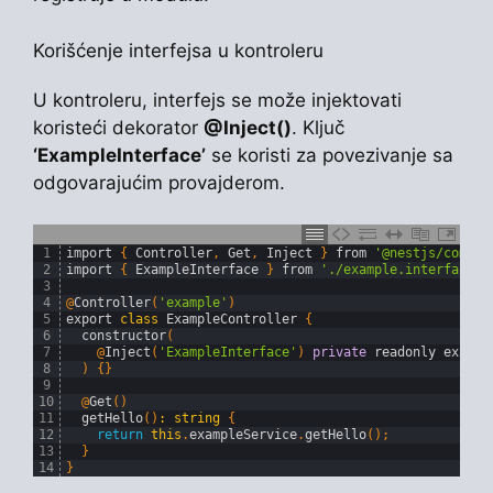
Korišćenje interfejsa u kontroleru
U kontroleru, interfejs se može injektovati
koristeći dekorator
@Inject()
. Ključ
‘ExampleInterface’
se koristi za povezivanje sa
odgovarajućim provajderom.
1
import
{
Controller
,
Get
,
Inject
}
from
'@nestjs/common
2
import
{
ExampleInterface
}
from
'./example.interface'
;
3
4
@
Controller
(
'example'
)
5
export
class
ExampleController
{
6
constructor
(
7
@
Inject
(
'ExampleInterface'
)
private
readonly 
exampl
8
)
{
}
9
10
@
Get
(
)
11
getHello
(
)
:
string
{
12
return
this
.
exampleService
.
getHello
(
)
;
13
}
14
}