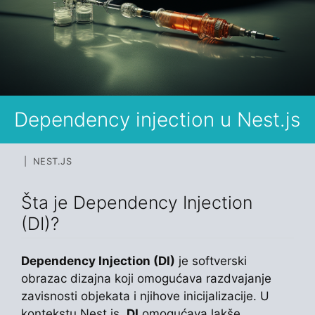
Dependency injection u Nest.js
| NEST.JS
Šta je Dependency Injection
(DI)?
Dependency Injection (DI)
je softverski
obrazac dizajna koji omogućava razdvajanje
zavisnosti objekata i njihove inicijalizacije. U
kontekstu Nest.js,
DI
omogućava lakše