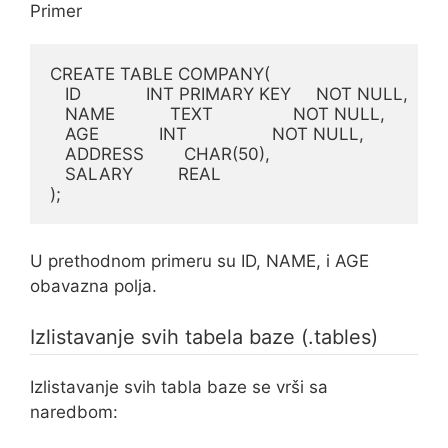
Primer
CREATE TABLE COMPANY(

   ID             INT PRIMARY KEY     NOT NULL,

   NAME           TEXT                NOT NULL,

   AGE            INT                 NOT NULL,

   ADDRESS        CHAR(50),

   SALARY         REAL

);
U prethodnom primeru su ID, NAME, i AGE
obavazna polja.
Izlistavanje svih tabela baze (.tables)
Izlistavanje svih tabla baze se vrši sa
naredbom: