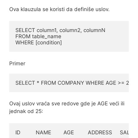
Ova klauzula se koristi da definiše uslov.
SELECT column1, column2, columnN

FROM table_name

WHERE [condition]
Primer
SELECT * FROM COMPANY WHERE AGE >= 25;
Ovaj uslov vraća sve redove gde je AGE veći ili
jednak od 25:
ID          NAME        AGE         ADDRESS     SALAR