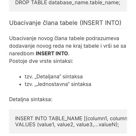
DROP TABLE database_name.table_name;
Ubacivanje člana tabele (INSERT INTO)
Ubacivanje novog člana tabele podrazumeva
dodavanje novog reda ne kraj tabele i vrši se sa
naredbom
INSERT INTO
.
Postoje dve vrste sintaksi:
tzv. „Detaljana“ sintaksa
tzv. „Jednostavna“ sintaksa
Detaljna sintaksa:
INSERT INTO TABLE_NAME [(column1, column2, co
VALUES (value1, value2, value3,...valueN);