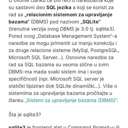
U ovome članku će biti reči o naredbama koje
su sastavni deo
SQL jezika
a koji se koristi za
rad sa
„relacionim sistemom za upravljanje
bazama“
(DBMS) pod nazivom
„SQLite“
(trenutna verzija ovog
DBMS
je 3.0 tj. sqllite3).
Pored ovog „Database Management System“-a
naredbe se mogu primeniti uz manju korekciju i
za druge relacione sisteme (MySql, PostgreSQL,
Microsoft SQL Server…). Osnovne naredbe za
rad sa SQL bazama su veoma slične u svim
DBMS-ma mada svaki sistem ima i svoje
specifičnosti (npr. Microsoft SQL server je
statički tipiziran dok SQLite dinamički…). Više o
sistemima za upravljanje bazama pročitajte u
članku
„Sistemi za upravljanje bazama (DBMS)“
.
Šta je sqlite3?
sqlite3
je frontend alat u Command Prompt-u ili