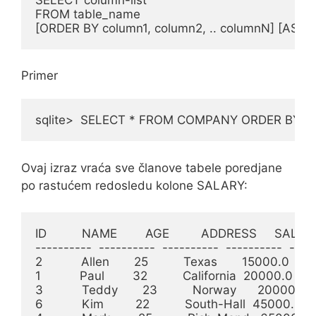
FROM table_name

[ORDER BY column1, column2, .. columnN] [ASC |
Primer
sqlite>  SELECT * FROM COMPANY ORDER BY S
Ovaj izraz vraća sve članove tabele poredjane
po rastućem redosledu kolone SALARY:
ID          NAME        AGE         ADDRESS     SALAR
----------  ----------  ----------  ----------  -----
2           Allen       25          Texas       15000.0

1           Paul        32          California  20000.0

3           Teddy       23          Norway      20000.0

6           Kim         22          South-Hall  45000.0
