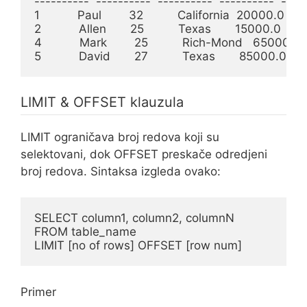
----------  ----------  ----------  ----------  -----
1           Paul        32          California  20000.0

2           Allen       25          Texas       15000.0

4           Mark        25          Rich-Mond   65000.0

5           David       27          Texas       85000.0
LIMIT & OFFSET klauzula
LIMIT ograničava broj redova koji su
selektovani, dok OFFSET preskače odredjeni
broj redova. Sintaksa izgleda ovako:
SELECT column1, column2, columnN

FROM table_name

LIMIT [no of rows] OFFSET [row num]
Primer