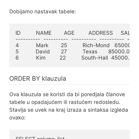
Dobijamo nastavak tabele:
ID          NAME        AGE         ADDRESS     SALAR
----------  ----------  ----------  ----------  -----
4           Mark        25          Rich-Mond   65000.0

5           David       27          Texas       85000.0

6           Kim         22          South-Hall  45000.0
ORDER BY klauzula
Ova klauzula se koristi da bi poredjala članove
tabele u opadajućem ili rastućem redosledu.
Stavlja se uvek na kraj izraza a sintaksa izgleda
ovako:
SELECT column-list
