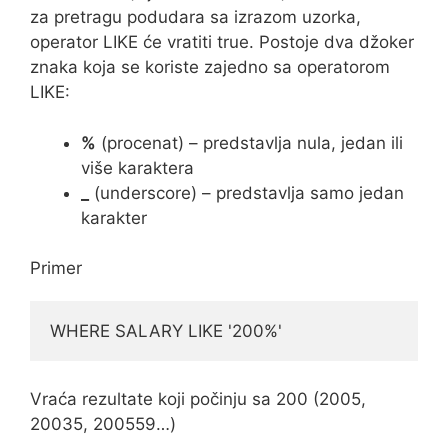
za pretragu podudara sa izrazom uzorka,
operator LIKE će vratiti true. Postoje dva džoker
znaka koja se koriste zajedno sa operatorom
LIKE:
%
(procenat) – predstavlja nula, jedan ili
više karaktera
_
(underscore) – predstavlja samo jedan
karakter
Primer
WHERE SALARY LIKE '200%'
Vraća rezultate koji počinju sa 200 (2005,
20035, 200559…)