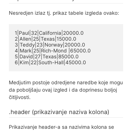
Nesredjen izlaz tj. prikaz tabele izgleda ovako:
1|Paul|32|California|20000.0

2|Allen|25|Texas|15000.0

3|Teddy|23|Norway|20000.0

4|Mark|25|Rich-Mond |65000.0

5|David|27|Texas|85000.0

6|Kim|22|South-Hall|45000.0
Medjutim postoje odredjene naredbe koje mogu
da poboljšaju ovaj izgled i da doprinesu boljoj
čitljivosti.
.header (prikazivanje naziva kolona)
Prikazivanje header-a sa nazivima kolona se