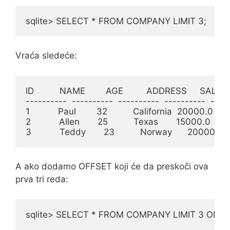
sqlite> SELECT * FROM COMPANY LIMIT 3;
Vraća sledeće:
ID          NAME        AGE         ADDRESS     SALAR
----------  ----------  ----------  ----------  -----
1           Paul        32          California  20000.0

2           Allen       25          Texas       15000.0

3           Teddy       23          Norway      20000.0
A ako dodamo OFFSET koji će da preskoči ova
prva tri reda:
sqlite> SELECT * FROM COMPANY LIMIT 3 OFFS