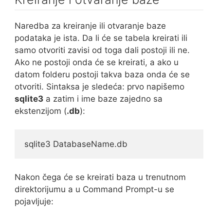
Naredba za kreiranje ili otvaranje baze
podataka je ista. Da li će se tabela kreirati ili
samo otvoriti zavisi od toga dali postoji ili ne.
Ako ne postoji onda će se kreirati, a ako u
datom folderu postoji takva baza onda će se
otvoriti. Sintaksa je sledeća: prvo napišemo
sqlite3
a zatim i ime baze zajedno sa
ekstenzijom (
.db
):
sqlite3 DatabaseName.db
Nakon čega će se kreirati baza u trenutnom
direktorijumu a u Command Prompt-u se
pojavljuje: