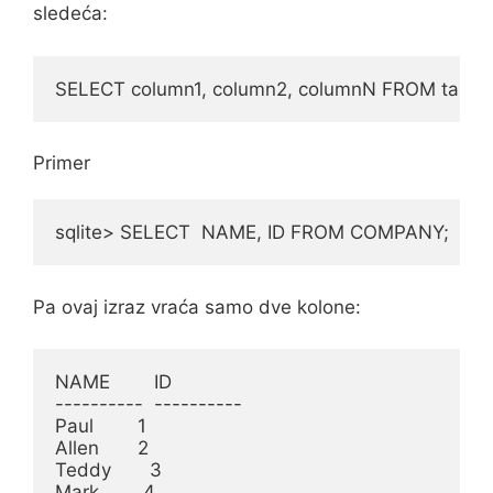
sledeća:
SELECT column1, column2, columnN FROM table
Primer
sqlite> SELECT  NAME, ID FROM COMPANY;
Pa ovaj izraz vraća samo dve kolone:
NAME        ID

----------  ----------

Paul        1

Allen       2

Teddy       3

Mark        4
