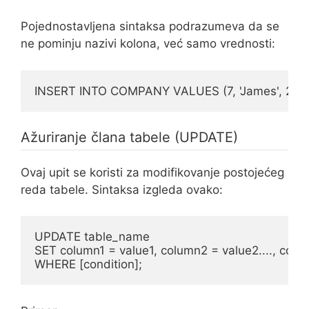
Pojednostavljena sintaksa podrazumeva da se
ne pominju nazivi kolona, već samo vrednosti:
INSERT INTO COMPANY VALUES (7, 'James', 24, '
Ažuriranje člana tabele (UPDATE)
Ovaj upit se koristi za modifikovanje postojećeg
reda tabele. Sintaksa izgleda ovako:
UPDATE table_name

SET column1 = value1, column2 = value2...., colu
WHERE [condition];