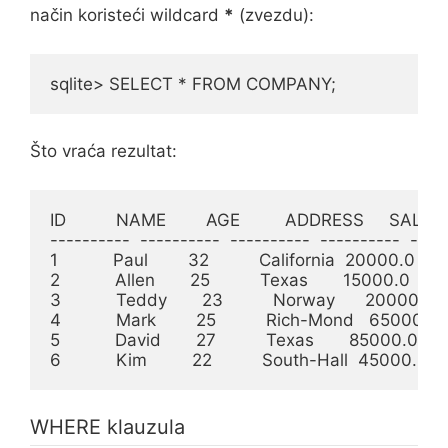
način koristeći wildcard
*
(zvezdu):
sqlite> SELECT * FROM COMPANY;
Što vraća rezultat:
ID          NAME        AGE         ADDRESS     SALAR
----------  ----------  ----------  ----------  -----
1           Paul        32          California  20000.0

2           Allen       25          Texas       15000.0

3           Teddy       23          Norway      20000.0

4           Mark        25          Rich-Mond   65000.0

5           David       27          Texas       85000.0

6           Kim         22          South-Hall  45000.0
WHERE klauzula