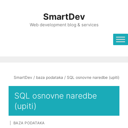
Skip
to
SmartDev
content
Web development blog & services
SmartDev
/
baza podataka
/ SQL osnovne naredbe (upiti)
SQL osnovne naredbe
(upiti)
| BAZA PODATAKA