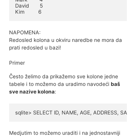
David       5

Kim         6
NAPOMENA:
Redosled kolona u okviru naredbe ne mora da
prati redosled u bazi!
Primer
Često želimo da prikažemo sve kolone jedne
tabele i to možemo da uradimo navodeći
baš
sve nazive kolona
:
sqlite> SELECT ID, NAME, AGE, ADDRESS, SA
Medjutim to možemo uraditi i na jednostavniji