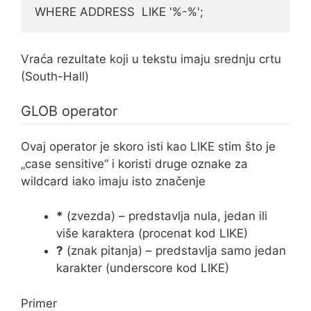
WHERE ADDRESS  LIKE '%-%';
Vraća rezultate koji u tekstu imaju srednju crtu
(South-Hall)
GLOB operator
Ovaj operator je skoro isti kao LIKE stim što je
„case sensitive“ i koristi druge oznake za
wildcard iako imaju isto značenje
*
(zvezda) – predstavlja nula, jedan ili
više karaktera (procenat kod LIKE)
?
(znak pitanja) – predstavlja samo jedan
karakter (underscore kod LIKE)
Primer