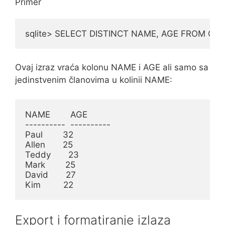
Primer
sqlite> SELECT DISTINCT NAME, AGE FROM CO
Ovaj izraz vraća kolonu NAME i AGE ali samo sa
jedinstvenim članovima u kolinii NAME:
NAME        AGE

----------  ----------

Paul        32

Allen       25

Teddy       23

Mark        25

David       27

Kim         22
Export i formatiranje izlaza