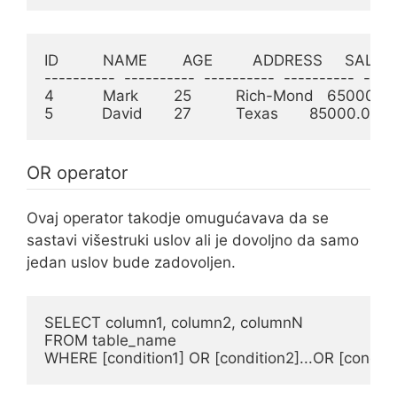
ID          NAME        AGE         ADDRESS     SALAR
----------  ----------  ----------  ----------  -----
4           Mark        25          Rich-Mond   65000.0

5           David       27          Texas       85000.0
OR operator
Ovaj operator takodje omugućavava da se
sastavi višestruki uslov ali je dovoljno da samo
jedan uslov bude zadovoljen.
SELECT column1, column2, columnN

FROM table_name

WHERE [condition1] OR [condition2]...OR [conditi