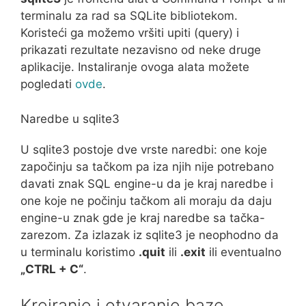
terminalu za rad sa SQLite bibliotekom.
Koristeći ga možemo vršiti upiti (query) i
prikazati rezultate nezavisno od neke druge
aplikacije. Instaliranje ovoga alata možete
pogledati
ovde
.
Naredbe u sqlite3
U sqlite3 postoje dve vrste naredbi: one koje
započinju sa tačkom pa iza njih nije potrebano
davati znak SQL engine-u da je kraj naredbe i
one koje ne počinju tačkom ali moraju da daju
engine-u znak gde je kraj naredbe sa tačka-
zarezom. Za izlazak iz sqlite3 je neophodno da
u terminalu koristimo
.quit
ili
.exit
ili eventualno
„CTRL + C“
.
Kreiranje i otvaranje baze