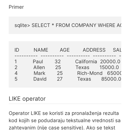
Primer
sqlite> SELECT * FROM COMPANY WHERE AGE 
ID          NAME        AGE         ADDRESS     SALAR
----------  ----------  ----------  ----------  -----
1           Paul        32          California  20000.0

2           Allen       25          Texas       15000.0

4           Mark        25          Rich-Mond   65000.0

5           David       27          Texas       85000.0
LIKE operator
Operator LIKE se koristi za pronalaženja rezulta
kod kojih se podudaraju tekstualne vrednosti sa
zahtevanim (nije case sensitive). Ako se tekst