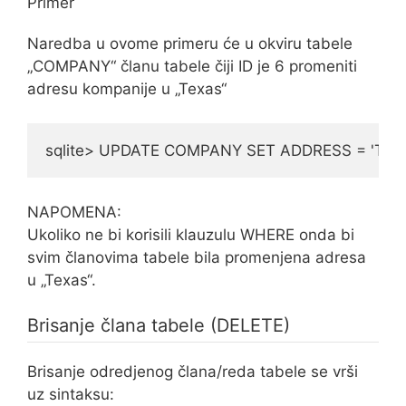
Primer
Naredba u ovome primeru će u okviru tabele
„COMPANY“ članu tabele čiji ID je 6 promeniti
adresu kompanije u „Texas“
sqlite> UPDATE COMPANY SET ADDRESS = 'Texa
NAPOMENA:
Ukoliko ne bi korisili klauzulu WHERE onda bi
svim članovima tabele bila promenjena adresa
u „Texas“.
Brisanje člana tabele (DELETE)
Brisanje odredjenog člana/reda tabele se vrši
uz sintaksu: