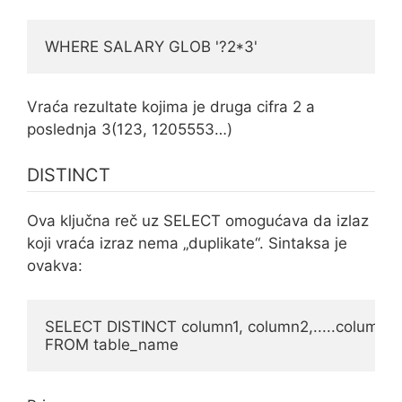
WHERE SALARY GLOB '?2*3'
Vraća rezultate kojima je druga cifra 2 a
poslednja 3(123, 1205553…)
DISTINCT
Ova ključna reč uz SELECT omogućava da izlaz
koji vraća izraz nema „duplikate“. Sintaksa je
ovakva:
SELECT DISTINCT column1, column2,.....columnN

FROM table_name