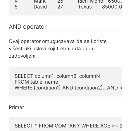
4           Mark        25          Rich-Mond   65000.0

5           David       27          Texas       85000.0
AND operator
Ovaj operator omugućavava da se koriste
višestruki uslovi koji trebaju da budu
zadovoljeni.
SELECT column1, column2, columnN

FROM table_name

WHERE [condition1] AND [condition2]...AND [cond
Primer
SELECT * FROM COMPANY WHERE AGE >= 25 A