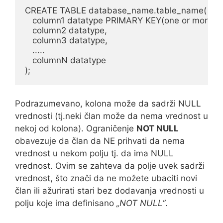
CREATE TABLE database_name.table_name(

   column1 datatype PRIMARY KEY(one or more co
   column2 datatype,

   column3 datatype,

   .....

   columnN datatype

);
Podrazumevano, kolona može da sadrži NULL
vrednosti (tj.neki član može da nema vrednost u
nekoj od kolona). Ograničenje
NOT NULL
obavezuje da član da NE prihvati da nema
vrednost u nekom polju tj. da ima NULL
vrednost. Ovim se zahteva da polje uvek sadrži
vrednost, što znači da ne možete ubaciti novi
član ili ažurirati stari bez dodavanja vrednosti u
polju koje ima definisano
„NOT NULL“
.