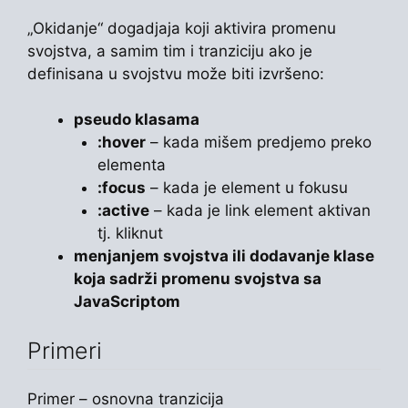
„Okidanje“ dogadjaja koji aktivira promenu
svojstva, a samim tim i tranziciju ako je
definisana u svojstvu može biti izvršeno:
pseudo klasama
:hover
– kada mišem predjemo preko
elementa
:focus
– kada je element u fokusu
:active
– kada je link element aktivan
tj. kliknut
menjanjem svojstva ili dodavanje klase
koja sadrži promenu svojstva sa
JavaScriptom
Primeri
Primer – osnovna tranzicija