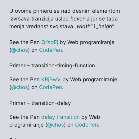
U ovome primeru se nad desnim elementom
izvršava tranzicija usled
hover-a
jer se tada
menja vrednost svojstava
„width“
i
„heigh“
.
See the Pen
QrXoEj
by Web programiranje
(
@chos
) on
CodePen
.
Primer – transition-timing-function
See the Pen
KRjBwV
by Web programiranje
(
@chos
) on
CodePen
.
Primer – transition-delay
See the Pen
delay transition
by Web
programiranje (
@chos
) on
CodePen
.