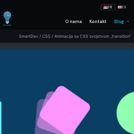
Skip
SR
EN
to
content
O nama
Kontakt
Blog
SmartDev
/
CSS
/ Animacija sa CSS svojstvom „transition“