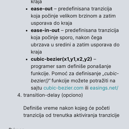
kraja
ease-out
– predefinisana tranzicija
koja počinje velikom brzinom a zatim
usporava do kraja
ease-in-out
– predefinisana tranzicija
koja počinje sporo, nakon čega
ubrzava u sredini a zatim usporava do
kraja
cubic-bezier(x1,y1,x2,y2)
–
programer sam definiše ponašanje
funkcije. Pomoć za definisanje
„cubic-
bezier()“
funkcije možete potražiti na
sajtu
cubic-bezier.com
ili
easings.net/
transition-delay (opciono)
Definiše vreme nakon kojeg će početi
tranzicija od trenutka aktiviranja tranzicije