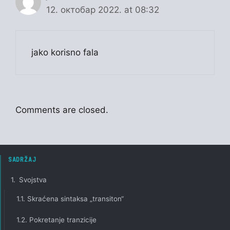
12. октобар 2022. at 08:32
jako korisno fala
Comments are closed.
SADRŽAJ
1.
Svojstva
1.1.
Skraćena sintaksa „transiton“
1.2.
Pokretanje tranzicije