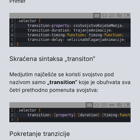
Primer
1
.
selector
{
2
transition
-
property
:
cssSvojstvoKojeSeMenja
;
3
transition
-
duration
:
trajanjeAnimacije
;
4
transition
-
timing
-
function
:
timing
-
function
;
5
transition
-
delay
:
velicinaOdlaganjaAnimacije
;
6
}
Skraćena sintaksa „transiton“
Medjutim najčešće se koristi svojstvo pod
nazivom samo
„transition“
koje je obuhvata sva
četri prethodno pomenuta svojstva:
1
.
selector
{
2
transition
:
[
property
]
[
duration
]
[
timing
-
function
]
3
}
Pokretanje tranzicije