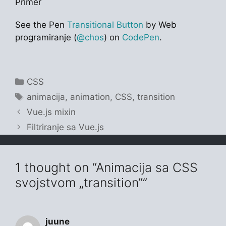
Primer
See the Pen
Transitional Button
by Web
programiranje (
@chos
) on
CodePen
.
Categories
CSS
Tags
animacija
,
animation
,
CSS
,
transition
Vue.js mixin
Filtriranje sa Vue.js
1 thought on “Animacija sa CSS
svojstvom „transition“”
juune