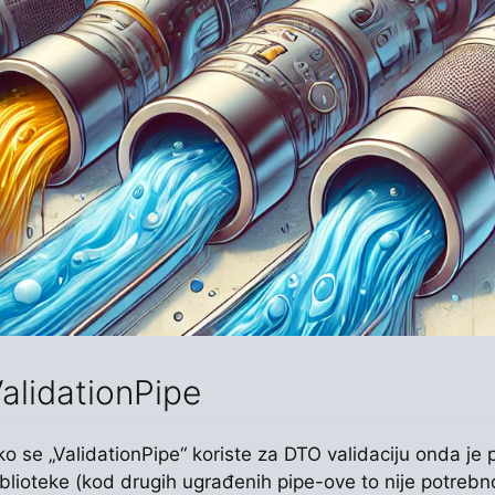
alidationPipe
ko se „ValidationPipe“ koriste za DTO validaciju onda je
iblioteke (kod drugih ugrađenih pipe-ove to nije potreb