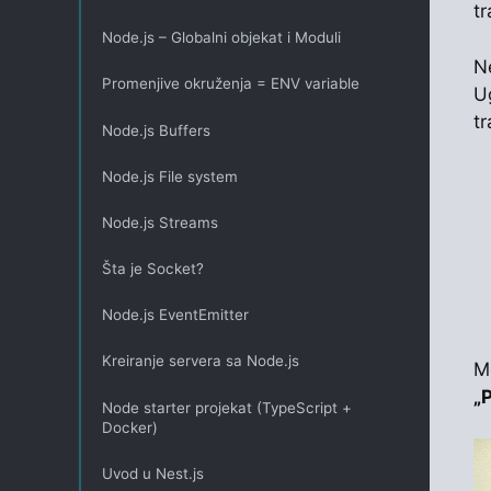
t
Node.js – Globalni objekat i Moduli
Ne
Promenjive okruženja = ENV variable
Ug
t
Node.js Buffers
Node.js File system
Node.js Streams
Šta je Socket?
Node.js EventEmitter
Kreiranje servera sa Node.js
M
„
Node starter projekat (TypeScript +
Docker)
Uvod u Nest.js