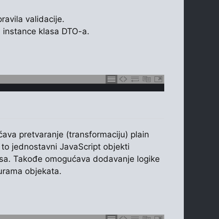
avila validacije.
 instance klasa DTO-a.
ava pretvaranje (transformaciju) plain
 to jednostavni JavaScript objekti
klasa. Takođe omogućava dodavanje logike
turama objekata.