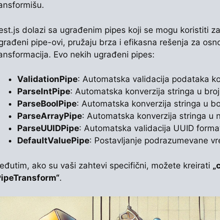
ransformišu.
st.js dolazi sa ugrađenim pipes koji se mogu koristiti za
rađeni pipe-ovi, pružaju brza i efikasna rešenja za osno
ransformacija. Evo nekih ugrađeni pipes:
ValidationPipe
: Automatska validacija podataka ko
ParseIntPipe
: Automatska konverzija stringa u broj
ParseBoolPipe
: Automatska konverzija stringa u b
ParseArrayPipe
: Automatska konverzija stringa u n
ParseUUIDPipe
: Automatska validacija UUID forma
DefaultValuePipe
: Postavljanje podrazumevane vre
eđutim, ako su vaši zahtevi specifični, možete kreirati
„
PipeTransform“
.