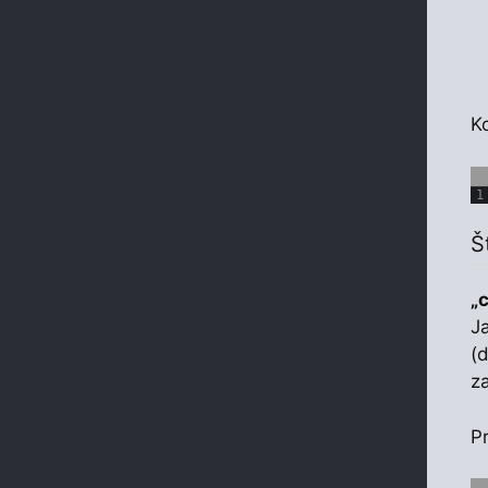
Ko
1
Š
„
J
(
z
Pr