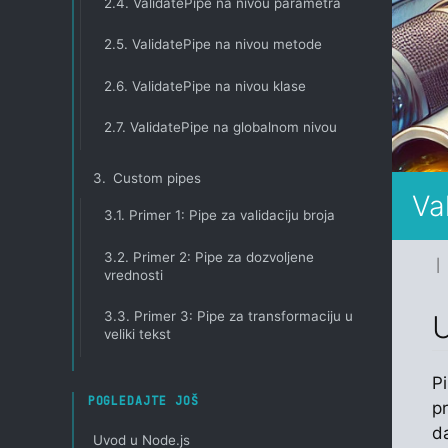
2.4.
ValidatePipe na nivou parametra
2.5.
ValidatePipe na nivou metode
2.6.
ValidatePipe na nivou klase
2.7.
ValidatePipe na globalnom nivou
3.
Custom pipes
Va
3.1.
Primer 1: Pipe za validaciju broja
3.2.
Primer 2: Pipe za dozvoljene
| 
vrednosti
3.3.
Primer 3: Pipe za transformaciju u
U
veliki tekst
P
POGLEDAJTE JOŠ
p
d
Uvod u Node.js