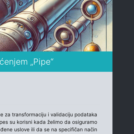
šćenjem „Pipe“
 za transformaciju i validaciju podataka
Pipes su korisni kada želimo da osiguramo
ene uslove ili da se na specifičan način