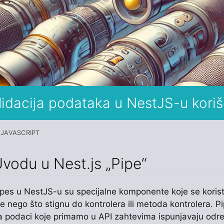
lidacija podataka u NestJS-u kori
JAVASCRIPT
vodu u Nest.js „Pipe“
ipes u NestJS-u su specijalne komponente koje se koriste
re nego što stignu do kontrolera ili metoda kontrolera. 
a podaci koje primamo u API zahtevima ispunjavaju određ