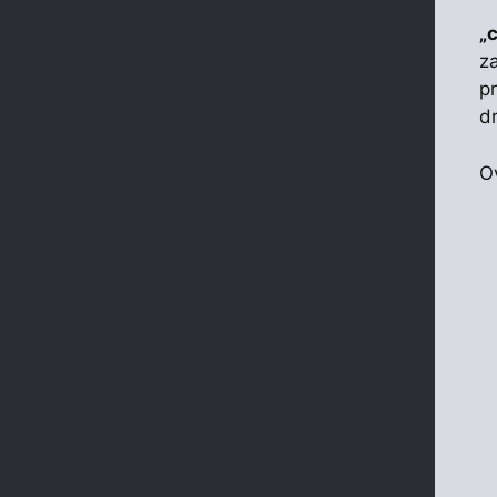
„
za
p
dr
O