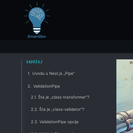
Skip
to
content
SADRŽAJ
1.
Uvodu u Nest.js „Pipe“
2.
ValidationPipe
2.1.
Šta je „class-transformer“?
2.2.
Šta je „class-validator“?
2.3.
ValidationPipe opcije