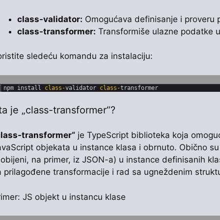
class-validator:
Omogućava definisanje i proveru pr
class-transformer:
Transformiše ulazne podatke u
ristite sledeću komandu za instalaciju:
npm 
install 
class
-
validator 
class
-
transformer
ta je „class-transformer“?
class-transformer“
je TypeScript biblioteka koja omoguć
avaScript objekata u instance klasa i obrnuto. Obično su
dobijeni, na primer, iz JSON-a) u instance definisanih 
a prilagođene transformacije i rad sa ugneždenim struk
imer: JS objekt u instancu klase