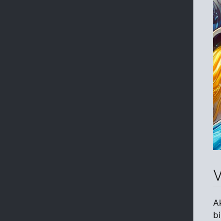
V
A
b