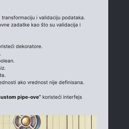
 transformaciju i validaciju podataka.
vne zadatke kao što su validacija i
risteći dekoratore.
.
oolean.
iz.
ta.
dnosti ako vrednost nije definisana.
custom pipe-ove“
koristeći interfejs