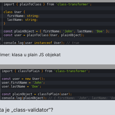
import
{
plainToClass
}
from
'class-transformer'
;
class
User
{
firstName
:
string
;
lastName
:
string
;
}
const
plainObject
=
{
firstName
:
'John'
,
lastName
:
'Doe'
}
;
const
user
=
plainToClass
(
User
,
plainObject
)
;
0
1
console
.
log
(
user 
instanceof
User
)
;
// true
imer: klasa u plain JS objekat
import
{
classToPlain
}
from
'class-transformer'
;
const
user
=
new
User
(
)
;
user
.
firstName
=
'John'
;
user
.
lastName
=
'Doe'
;
const
plainObject
=
classToPlain
(
user
)
;
console
.
log
(
plainObject
)
;
// { firstName: 'John', lastName: 'Do
ta je „class-validator“?