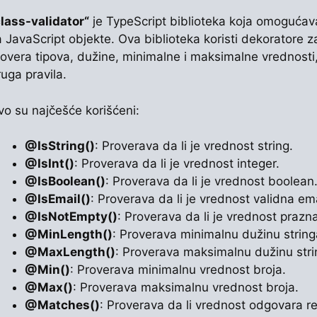
class-validator“
je TypeScript biblioteka koja omogućava 
 JavaScript objekte. Ova biblioteka koristi dekoratore za
rovera tipova, dužine, minimalne i maksimalne vrednosti,
uga pravila.
vo su najčešće korišćeni:
@IsString()
: Proverava da li je vrednost string.
@IsInt()
: Proverava da li je vrednost integer.
@IsBoolean()
: Proverava da li je vrednost boolean
@IsEmail()
: Proverava da li je vrednost validna em
@IsNotEmpty()
: Proverava da li je vrednost prazn
@MinLength()
: Proverava minimalnu dužinu string
@MaxLength()
: Proverava maksimalnu dužinu stri
@Min()
: Proverava minimalnu vrednost broja.
@Max()
: Proverava maksimalnu vrednost broja.
@Matches()
: Proverava da li vrednost odgovara r