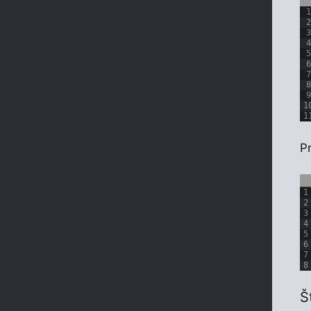
1
2
3
4
5
6
7
8
9
1
1
Pr
1
2
3
4
5
6
7
8
Š