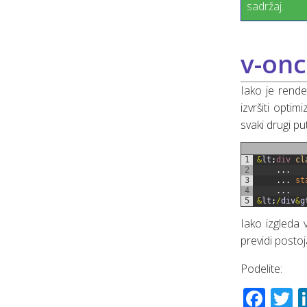
sadržaj.
v-on
Iako je rend
izvršiti optim
svaki drugi pu
1
&
lt
;
div 
cl
2
.
.
.
3
.
.
.
st
4
.
.
.
5
&
lt
;
/
div
&
g
Iako izgleda 
previdi postoj
Podelite:
Fac
T