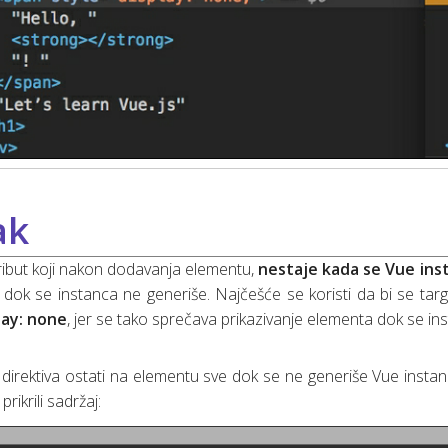
ak
atribut koji nakon dodavanja elementu,
nestaje kada se Vue ins
dok se instanca ne generiše. Najčešće se koristi da bi se ta
lay: none
, jer se tako sprečava prikazivanje elementa dok se ins
direktiva ostati na elementu sve dok se ne generiše Vue instan
prikrili sadržaj: