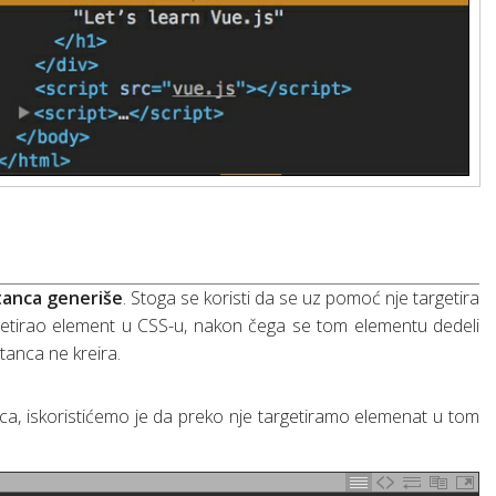
tanca generiše
. Stoga se koristi da se uz pomoć nje targetira
rgetirao element u CSS-u, nakon čega se tom elementu dedeli
tanca ne kreira.
ca, iskoristićemo je da preko nje targetiramo elemenat u tom