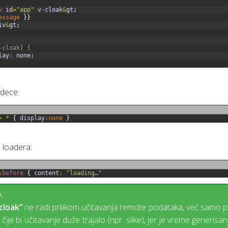
v 
id
=
"app"
v
-
cloak
&
gt
;
essage
}
}
iv
&
gt
;
-cloak] {
lay
:
none
;
 dece:
>
*
{
display
:
none
}
 loadera:
:
before
{
content
:
"loading…"
:
cloak”
ne radi prilikom učitavanja remote podataka, već samo pri
j čije bi učitavanje duže trajalo (npr. slike), jer je vreme gener