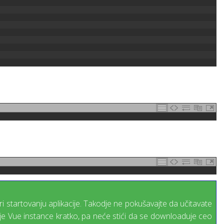
 startovanju aplikacije. Takodje ne pokušavajte da učitavate
isanje Vue instance kratko, pa neće stići da se downloaduje ceo