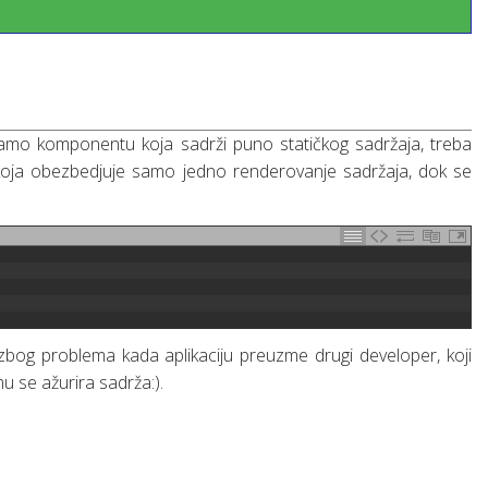
mo komponentu koja sadrži puno statičkog sadržaja, treba
koja obezbedjuje samo jedno renderovanje sadržaja, dok se
 zbog problema kada aplikaciju preuzme drugi developer, koji
mu se ažurira sadrža:).