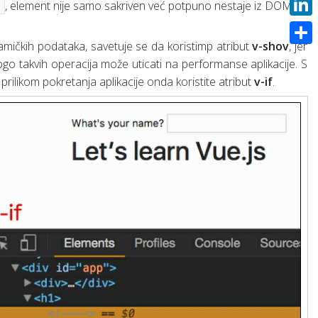
, element nije samo sakriven već potpuno nestaje iz DOM-a.
"
hild”
pt + Docker)
Rad sa SQLite bazom u Androidu uz pomoć Room bibiloteke
Link
inamičkih podataka, savetuje se da koristimp atribut
v-shov
, jer
 interfejsom
Shar
go takvih operacija može uticati na performanse aplikacije. S
ilikom pokretanja aplikacije onda koristite atribut
v-if
.
roup”