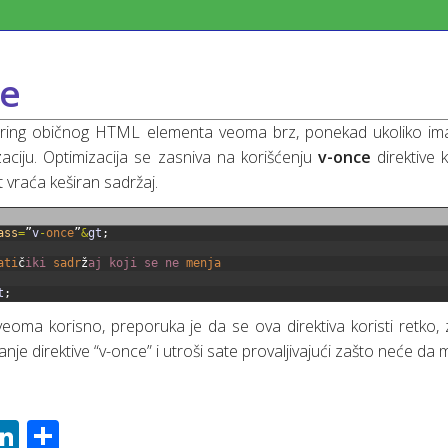
ce
ering običnog HTML elementa veoma brz, ponekad ukoliko ima
izaciju. Optimizacija se zasniva na korišćenju
v-once
direktive 
t vraća keširan sadržaj.
ass
=
”
v
-
once
”
&
gt
;
ati
č
iki 
sadr
ž
aj 
koji 
se 
ne 
menja
t
;
veoma korisno, preporuka je da se ova direktiva koristi retko,
anje direktive “v-once” i utroši sate provaljivajući zašto neće da 
ebook
witter
LinkedIn
Share