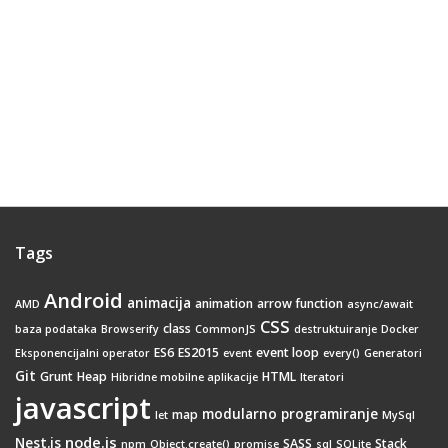
Tags
Android
animacija
animation
arrow function
AMD
async/await
CSS
class
baza podataka
Browserify
CommonJS
destruktuiranje
Docker
ES6
ES2015
event loop
Eksponencijalni operator
event
every()
Generatori
Git
Grunt
Heap
HTML
Hibridne mobilne aplikacije
Iteratori
javascript
modularno programiranje
map
let
MySql
node.js
Nest.js
SASS
Stack
npm
Object.create()
promise
sql
SQLite