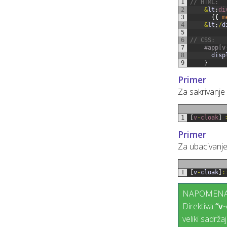
1
// HTML:
2
&
lt
;
di
3
{
{
m
4
&
lt
;
/
d
5
6
// CSS:
7
#app[v
8
disp
9
}
Primer
Za sakrivanje
1
[
v
-
cloak
]
Primer
Za ubacivanje
1
[
v
-
cloak
]
:
NAPOMENA
Direktiva
“v-
veliki sadrža