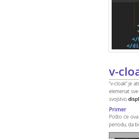
v-clo
“v-cloak” je 
elemenat sve 
svojstvo
disp
Primer
Pošto će ova 
periodu, da bi 