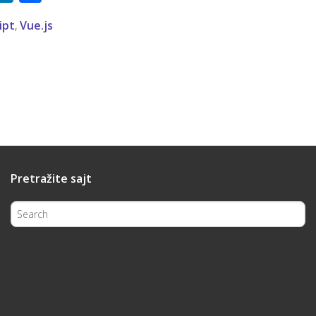
ipt
,
Vue.js
Pretražite sajt