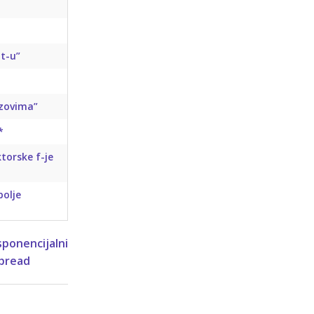
pt-u”
izovima”
*
torske f-je
bolje
sponencijalni
pread