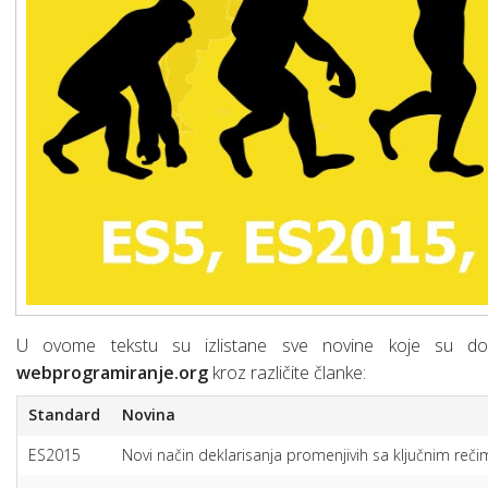
Osnove linux-a za web developere
SQL osnovne naredbe (upiti)
Šta je “Dependencies injection”?
Šta je SCRUM?
Web servisi (osnove)
Mrežni protokoli (osnove)
Mobilne aplikacije
Razvoj mobilnih aplikacija
Chrome DevTools
Hibridne mobilne aplikacije
U ovome tekstu su izlistane sve novine koje su doš
webprogramiranje.org
kroz različite članke:
Standard
Novina
ES2015
Novi način deklarisanja promenjivih sa ključnim reč