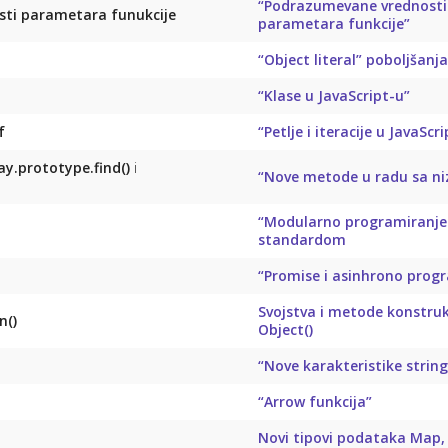
“Podrazumevane vrednosti
sti parametara funukcije
parametara funkcije”
“Object literal” poboljšanja
“Klase u JavaScript-u”
f
“Petlje i iteracije u JavaScr
ay.prototype.find()
i
“Nove metode u radu sa n
“Modularno programiranje
standardom
“Promise i asinhrono prog
Svojstva i metode konstruk
n()
Object()
“Nove karakteristike string
“Arrow funkcija”
Novi tipovi podataka Map,