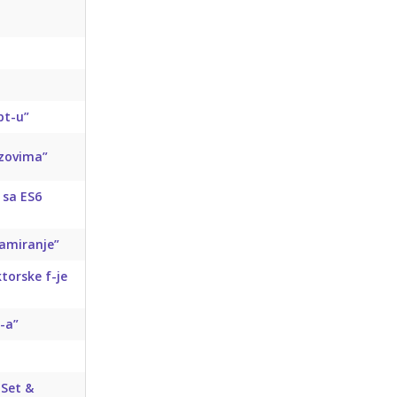
ipt-u”
izovima”
 sa ES6
ramiranje”
torske f-je
-a”
 Set &