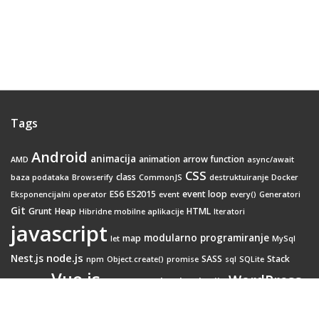
Tags
Android
animacija
animation
arrow function
AMD
async/await
CSS
class
baza podataka
Browserify
CommonJS
destruktuiranje
Docker
ES6
ES2015
event loop
Eksponencijalni operator
event
every()
Generatori
Git
Grunt
Heap
HTML
Hibridne mobilne aplikacije
Iteratori
javascript
modularno programiranje
map
let
MySql
node.js
Nest.js
SASS
Stack
npm
Object.create()
promise
sql
SQLite
Vue.js
WordPress
Web tehnologije
Webpack
transition