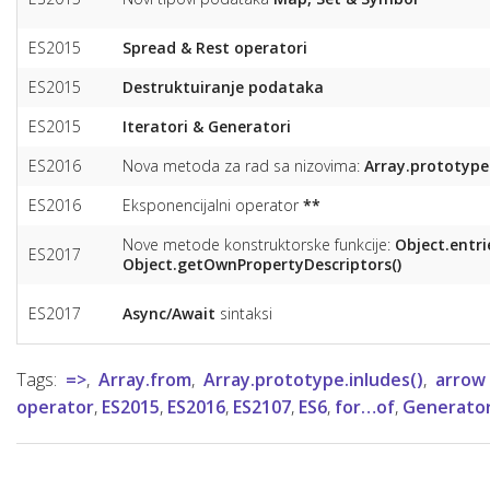
ES2015
Spread & Rest operatori
ES2015
Destruktuiranje podataka
ES2015
Iteratori & Generatori
ES2016
Nova metoda za rad sa nizovima:
Array.prototype.
ES2016
Eksponencijalni operator
**
Nove metode konstruktorske funkcije:
Object.entri
ES2017
Object.getOwnPropertyDescriptors()
ES2017
Async/Await
sintaksi
Tags:
=>
,
Array.from
,
Array.prototype.inludes()
,
arrow
operator
,
ES2015
,
ES2016
,
ES2107
,
ES6
,
for…of
,
Generator