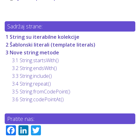
Sadržaj strane:
1
String su iterabilne kolekcije
2
Šablonski literali (template literals)
3
Nove string metode
3.1
String.startsWith()
3.2
String.endsWith()
3.3
String.include()
3.4
String.repeat()
3.5
String.fromCodePoint()
3.6
String.codePointAt()
Pratite nas:
Facebook
LinkedIn
Twitter