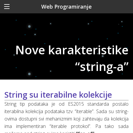
Web Programiranje
Nove karakteristike
“string-a”
String su iterabilne kolekcije
String tip podataka je od ES2015 standarda postalo
iterabilna kolekcija podataka tzv. “iterable”. Sada su string-
ovima dostupni svi mehanizmim koji zahtevaju da kolekcija
ima implementiran “iterable protokol”. Pa tako sada