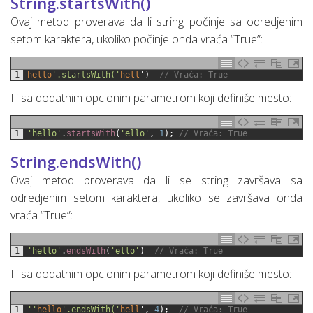
String.startsWith()
Ovaj metod proverava da li string počinje sa odredjenim
setom karaktera, ukoliko počinje onda vraća “True”:
1
hello
'.startsWith('
hell
'
)
// Vraća: True
Ili sa dodatnim opcionim parametrom koji definiše mesto:
1
'hello'
.
startsWith
(
'ello'
,
1
)
;
// Vraća: True
String.endsWith()
Ovaj metod proverava da li se string završava sa
odredjenim setom karaktera, ukoliko se završava onda
vraća “True”:
1
'hello'
.
endsWith
(
'ello'
)
// Vraća: True
Ili sa dodatnim opcionim parametrom koji definiše mesto:
1
''
hello
'.endsWith('
hell
'
,
4
)
;
// Vraća: True