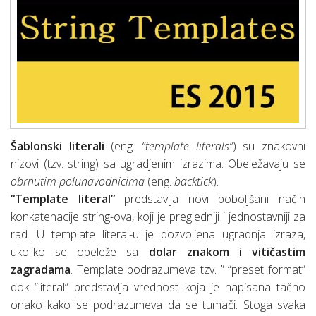
Šablonski literali
(eng.
“template literals”
) su znakovni
nizovi (tzv. string) sa ugradjenim izrazima. Obeležavaju se
obrnutim polunavodnicima
(eng.
backtick
).
“Template literal”
predstavlja novi poboljšani način
konkatenacije string-ova, koji je pregledniji i jednostavniji za
rad. U template literal-u je dozvoljena ugradnja izraza,
ukoliko se obeleže sa
dolar znakom i vitičastim
zagradama
. Template podrazumeva tzv. ” “preset format”
dok “literal” predstavlja vrednost koja je napisana tačno
onako kako se podrazumeva da se tumači. Stoga svaka