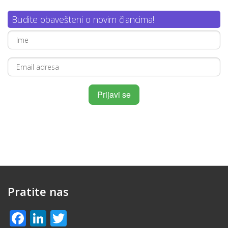
Budite obavešteni o novim člancima!
Pratite nas
Facebook
LinkedIn
Twitter