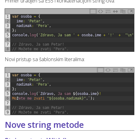
Primer uradjen sa ES5 i konkatenacijom string-ova:
1
var
osoba
=
{
2
ime
:
'Petar'
,
3
nadimak
:
'Pera'
,
4
}
;
5
console
.
log
(
'Zdravo, Ja sam '
+
osoba
.
ime
+
'!'
+
"\n"
+
6
7
// Zdravo, Ja sam Petar!
8
// Možete me zvati "Pera".
Novi pristup sa šablonskim literalima:
1
var
osoba
=
{
2
ime
:
'Petar'
,
3
nadimak
:
'Pera'
,
4
}
;
5
console
.
log
(
`
Zdravo
,
Ja
sam
$
{
osoba
.
ime
}
!
6
Mo
ž
ete 
me 
zvati
"${osoba.nadimak}"
.
`
)
;
7
8
// Zdravo, Ja sam Petar!
9
// Možete me zvati "Pera".
Nove string metode