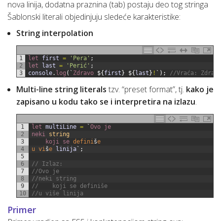
nova linija, dodatna praznina (tab) postaju deo tog stringa
Šablonski literali objedinjuju sledeće karakteristike:
String interpolation
1
let 
first
=
'Pera'
;
2
let 
last
=
'Perić'
;
3
console
.
log
(
`
Zdravo
$
{
first
}
$
{
last
}
!
`
)
;
//Vraća: Zdrav
Multi-line string literals
tzv. “preset format”, tj.
kako je
zapisano u kodu tako se i interpretira na izlazu
.
1
let 
multiLine
=
`
Ovo 
je
2
neki 
string
3
koji 
se 
defini
š
e
4
u
vi
š
e
linija
`
;
5
6
// Izlaz:
7
//Ovo je
8
//neki string
9
//    koji se definiše
10
//u više linija
Primer