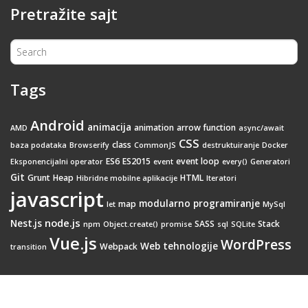
Pretražite sajt
Tags
Android
animacija
animation
arrow function
AMD
async/await
CSS
class
baza podataka
Browserify
CommonJS
destruktuiranje
Docker
ES6
ES2015
event loop
Eksponencijalni operator
event
every()
Generatori
Git
Grunt
Heap
HTML
Hibridne mobilne aplikacije
Iteratori
javascript
modularno programiranje
map
let
MySql
node.js
Nest.js
SASS
Stack
npm
Object.create()
promise
sql
SQLite
Vue.js
WordPress
Web tehnologije
Webpack
transition