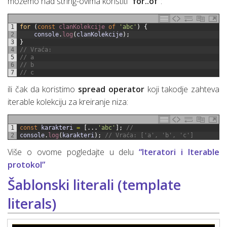
možemo nad string-ovima koristiti
“for..of”
:
1
for
(
const
clanKolekcije 
of
'abc'
)
{
2
console
.
log
(
clanKolekcije
)
;
3
}
4
// Vraća:
5
// a
6
// b
7
// c
ili čak da koristimo
spread operator
koji takodje zahteva
iterable kolekciju za kreiranje niza:
1
const
karakteri
=
[
.
.
.
'abc'
]
;
//
2
console
.
log
(
karakteri
)
;
// Vraća: ['a', 'b', 'c']
Više o ovome pogledajte u delu
“Iteratori i Iterable
protokol”
Šablonski literali (template
literals)