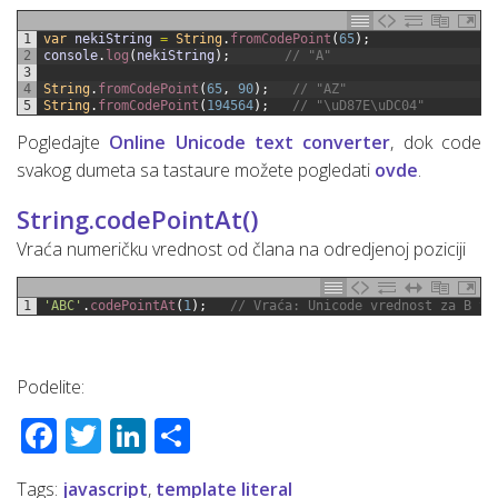
1
var
nekiString
=
String
.
fromCodePoint
(
65
)
;
2
console
.
log
(
nekiString
)
;
// "A"
3
4
String
.
fromCodePoint
(
65
,
90
)
;
// "AZ"
5
String
.
fromCodePoint
(
194564
)
;
// "\uD87E\uDC04"
Pogledajte
Online Unicode text converter
, dok code
svakog dumeta sa tastaure možete pogledati
ovde
.
String.codePointAt()
Vraća numeričku vrednost od člana na odredjenoj poziciji
1
'ABC'
.
codePointAt
(
1
)
;
// Vraća: Unicode vrednost za B tj
Podelite:
Facebook
Twitter
LinkedIn
Share
Tags:
javascript
,
template literal