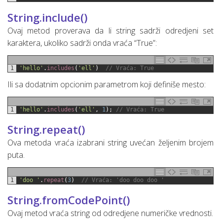
String.include()
Ovaj metod proverava da li string sadrži odredjeni set
karaktera, ukoliko sadrži onda vraća “True”:
1
'hello'
.
includes
(
'ell'
)
// Vraća: True
Ili sa dodatnim opcionim parametrom koji definiše mesto:
1
'hello'
.
includes
(
'ell'
,
1
)
;
// Vraća: True
String.repeat()
Ova metoda vraća izabrani string uvećan željenim brojem
puta.
1
'doo '
.
repeat
(
3
)
// Vraća: 'doo doo doo '
String.fromCodePoint()
Ovaj metod vraća string od odredjene numeričke vrednosti.