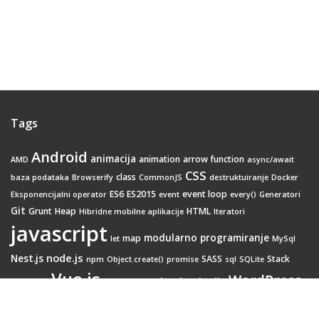
Tags
Android
animacija
animation
arrow function
AMD
async/await
CSS
class
baza podataka
Browserify
CommonJS
destruktuiranje
Docker
ES6
ES2015
event loop
Eksponencijalni operator
event
every()
Generatori
Git
Grunt
Heap
HTML
Hibridne mobilne aplikacije
Iteratori
javascript
modularno programiranje
map
let
MySql
node.js
Nest.js
SASS
Stack
npm
Object.create()
promise
sql
SQLite
Vue.js
WordPress
Web tehnologije
Webpack
transition