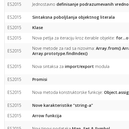
ES2015
Jednostavno
definisanje podrazumevanih vredno
ES2015
Sintaksna poboljšanja objektnog literala
ES2015
Klase
ES2015
Nova petlja za iteraciju kroz iterable objekte:
for…o
Nove metode za rad sa nizovima:
Array.from()
Arr
ES2015
Array.prototype.findIndex()
ES2015
Nova sintaksa za
import/export
modula
ES2015
Promisi
ES2015
Nova metoda konstruktorske funkcije:
Object.assig
ES2015
Nove karakteristike “string-a”
ES2015
Arrow funkcija
ES2015
Novi tipovi podataka
Map, Set & Symbol