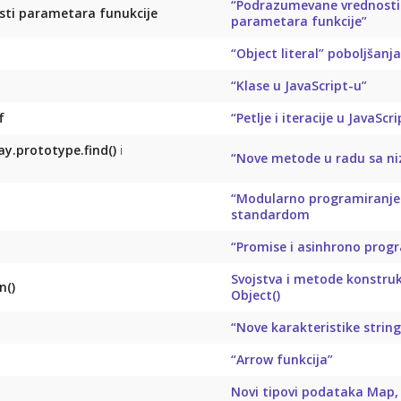
“Podrazumevane vrednosti
sti parametara funukcije
parametara funkcije”
“Object literal” poboljšanja
“Klase u JavaScript-u”
f
“Petlje i iteracije u JavaScr
ay.prototype.find()
i
“Nove metode u radu sa n
“Modularno programiranje
standardom
“Promise i asinhrono prog
Svojstva i metode konstruk
n()
Object()
“Nove karakteristike string
“Arrow funkcija”
Novi tipovi podataka Map,