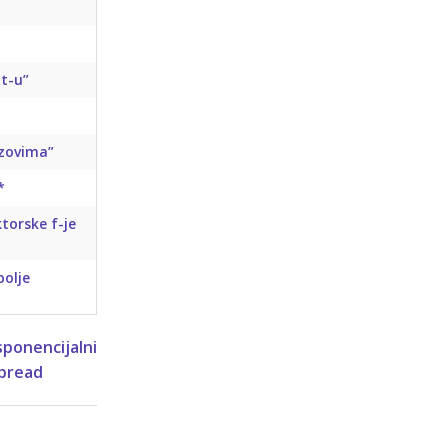
pt-u”
izovima”
*
torske f-je
bolje
sponencijalni
pread