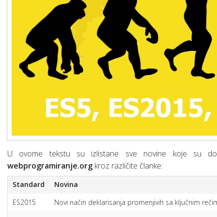
Osnove linux-a za web developere
SQL osnovne naredbe (upiti)
Šta je “Dependencies injection”?
Šta je SCRUM?
Web servisi (osnove)
Mrežni protokoli (osnove)
Mobilne aplikacije
Razvoj mobilnih aplikacija
Chrome DevTools
Hibridne mobilne aplikacije
U ovome tekstu su izlistane sve novine koje su doš
webprogramiranje.org
kroz različite članke:
Standard
Novina
ES2015
Novi način deklarisanja promenjivih sa ključnim reč