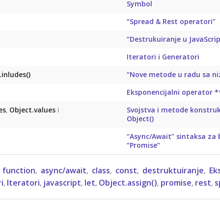
Symbol
“Spread & Rest operatori”
“Destrukuiranje u JavaScri
Iteratori i Generatori
inludes()
“Nove metode u radu sa n
Eksponencijalni operator *
es
,
Object.values
i
Svojstva i metode konstruk
Object()
“Async/Await” sintaksa za 
“Promise”
 function
,
async/await
,
class
,
const
,
destruktuiranje
,
Ek
i
,
Iteratori
,
javascript
,
let
,
Object.assign()
,
promise
,
rest
,
s