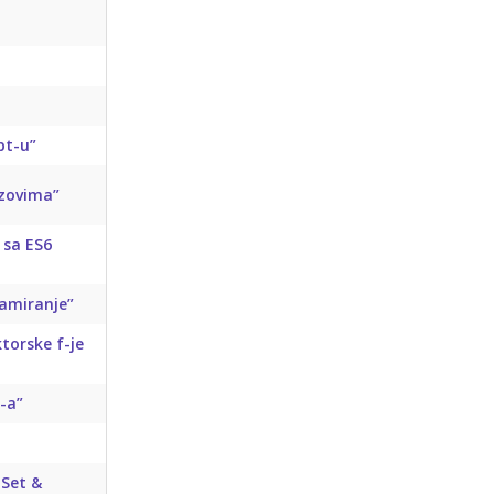
ipt-u”
izovima”
 sa ES6
ramiranje”
torske f-je
-a”
 Set &