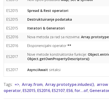
ES2015
Spread & Rest operatori
ES2015
Destruktuiranje podataka
ES2015
Iteratori & Generatori
ES2016
Nova metoda za rad sa nizovima:
Array.prototype.
ES2016
Eksponencijalni operator
**
Nove metode konstruktorske funkcije:
Object.entri
ES2017
Object.getOwnPropertyDescriptors()
ES2017
Async/Await
sintaksi
Tags:
=>
,
Array.from
,
Array.prototype.inludes()
,
arrow
operator
,
ES2015
,
ES2016
,
ES2107
,
ES6
,
for…of
,
Generator