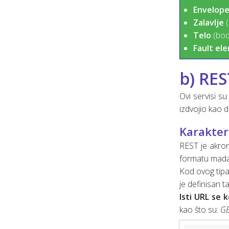
Envelop
Zalavlje
(
Telo
(body
Fault el
b) RES
Ovi servisi s
izdvojio kao 
Karakter
REST je akron
formatu mada
Kod ovog tipa 
je definisan 
Isti URL se 
kao što su:
GE