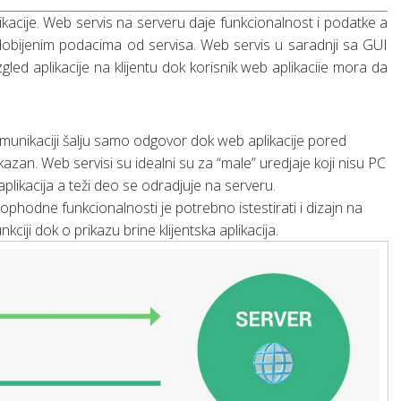
ikacije. Web servis na serveru daje funkcionalnost i podatke a
sa dobijenim podacima od servisa. Web servis u saradnji sa GUI
zgled aplikacije na klijentu dok korisnik web aplikaciie mora da
.
omunikaciji šalju samo odgovor dok web aplikacije pored
an. Web servisi su idealni su za “male” uredjaje koji nisu PC
plikacija a teži deo se odradjuje na serveru.
ophodne funkcionalnosti je potrebno istestirati i dizajn na
ji dok o prikazu brine klijentska aplikacija.