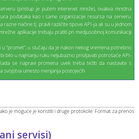
rveru (pristup je putem interenet mreže), ovakva mrežna
tura podataka kao i same organizacije resursa na serveru.
zne načine tj. pravli različite tipove API-ja ali su u jednom
 mrežne aplikacije trebaju pratiti pri medjusobnoj komunikaciji
ti u “promet”, u slučaju da je nakon nekog vremena potrebno
bi bilo u najmanju ruku neljubazno prisiljavati potrošače API-
Kada se napravi promena uvek treba težiti da nastavite s
a svojstva umesto menjanja postojećih.
ako je moguće je koristiti i druge protokole. Format za prenos
ani servisi)