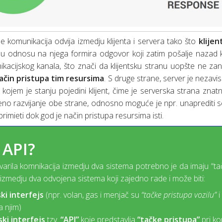
e komunikacija odvija izmedju klijenta i servera tako što
klije
u odnosu na njega formira odgovor koji zatim pošalje nazad klij
kacijskog kanala, što znači da klijentsku stranu uopšte ne za
ačin pristupa tim resursima
. S druge strane, server je nezavi
i u kojem je stanju pojedini klijent, čime je serverska strana zn
eno razvijanje obe strane, odnosno moguće je npr. unaprediti serv
rimieti dok god je način pristupa resursima isti.
 API?
varila komnikacija izmedju dva sistema potrebno je da imaju “tačku
 izmedju dva odvojena sistema koji zajedno rade i može biti:
ki interfejs
(npr. volan, gas i menjač su
“tačke pristupa vozilu”
i
a njim)
ki interfejs
tzv.
“API”
koje predstavlja
“tačke pristupa”
pri ko