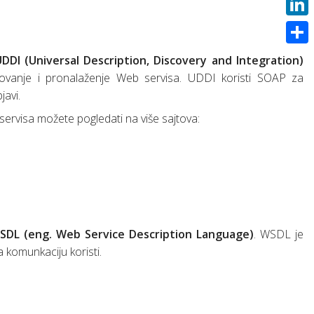
hild”
pt + Docker)
Rad sa SQLite bazom u Androidu uz pomoć Room bibiloteke
Link
 interfejsom
Shar
DDI (Universal Description, Discovery and Integration)
rovanje i pronalaženje Web servisa. UDDI koristi SOAP za
javi.
roup”
h servisa možete pogledati na više sajtova:
SDL (eng. Web Service Description Language)
. WSDL je
a komunkaciju koristi.