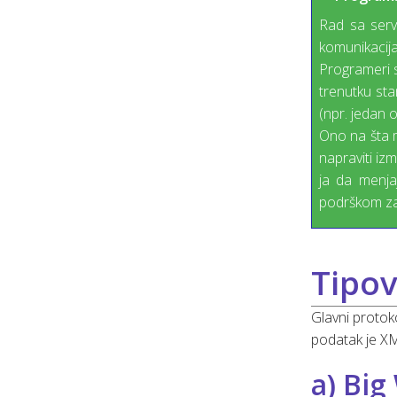
Rad sa serv
komunikacij
Programeri s
trenutku sta
(npr. jedan 
Ono na šta m
napraviti iz
ja da menja
podrškom za
Tipov
Glavni protok
podatak je XM
a) Big