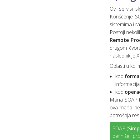
Ovi servisi 
Korišćenje S
sistemima i r
Postoji nekoli
Remote Proc
drugom čvoru
naslednik je X
Oblasti u koji
kod
forma
informacija
kod
operac
Mana SOAP baz
ova mana ne 
potrošnja res
SOAP (
Simp
definiše i p