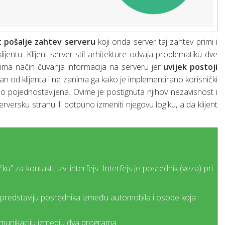
nt pošalje zahtev serveru
koji onda server taj zahtev primi i
entu. Klijent-server stil arhitekture odvaja problematiku dve
nima način čuvanja informacija na serveru jer
uvijek postoji
san od klijenta i ne zanima ga kako je implementirano korisnički
atno pojednostavljena. Ovime je postignuta njihov nezavisnost i
ersku stranu ili potpuno izmeniti njegovu logiku, a da klijent
” za kontakt, tzv. interfejs. Interfejs je posrednik (veza) pri
 predstavlju posrednika između automobila i osobe koja
munikaciju izmedju dva programa