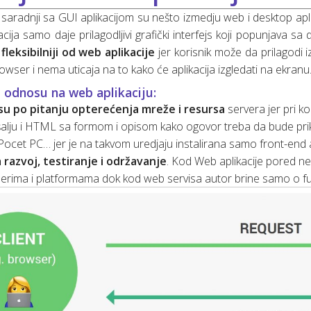
 saradnji sa GUI aplikacijom su nešto izmedju web i desktop apl
acija samo daje prilagodljivi grafički interfejs koji popunjava 
e
fleksibilniji od web aplikacije
jer korisnik može da prilagodi i
owser i nema uticaja na to kako će aplikacija izgledati na ekranu
 odnosu na web aplikaciju:
i su po pitanju opterećenja mreže i resursa
servera jer pri k
lju i HTML sa formom i opisom kako ogovor treba da bude prikaz
 Pocet PC… jer je na takvom uredjaju instalirana samo front-end a
a razvoj, testiranje i održavanje
. Kod Web aplikacije pored ne
rima i platformama dok kod web servisa autor brine samo o funkci