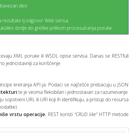
 obavezan deo
a rezultate tj.odgovor Web serisa.
i ukoliko dodje do greške prilikom procesuiranja poruke
htevaju XML poruke ili WSDL opise servisa. Danas se RESTfull
o jednostavniji za korišćenje.
incipe kreiranja API-ja. Podaci se najčešće prebacuju u JSON
itekturi
te je veoma fleksibilan i jednostavan za razumevanje.
ju sopstveni URL
ili URI koji ih identifikuju, a pristup do resursa
 podatke).
niše vrstu operacije.
REST koristi
“CRUD like”
HTTP metode