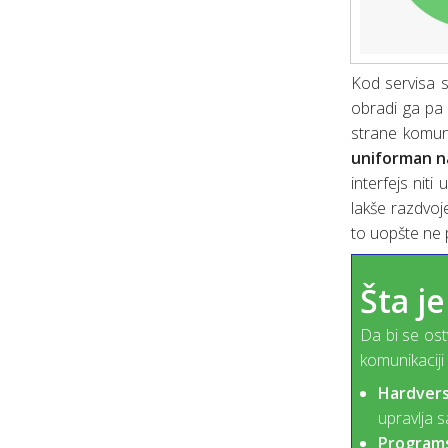
Kod servisa s
obradi ga pa 
strane komuni
uniforman n
interfejs nit
lakše razdvoj
to uopšte ne p
Šta je
Da bi se ost
komunikaciji
Hardvers
upravlja s
Programs