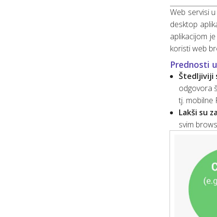
Web servisi u
desktop aplik
aplikacijom j
koristi web br
Prednosti u
Štedljivij
odgovora ša
tj. mobilne
Lakši su z
svim browse