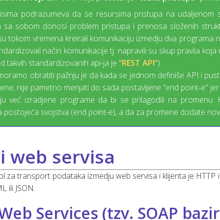
isima podrazumeva da se resursima pristupa na udaljenom se
a sa sobom donosi problem pristupa i prenosa složenih struk
u tokom vremena kreirali komunikaciju izmedju dva programa na ra
ndardizovali način komunikacije tj. napravili su skup pravila koja
od takvih standardizovanih api-ja je
“REST API”
).
oramo obratiti pažnju je da kada se jednom definiše API i pus
mene, nije pametno menjati do sada postavljene “end point-e” jer 
ju već izradjene programe da bi se prilagodili na promenu. 
 postojeća svojstva (end point-e), a da za promene dodate nov
i web servisa
ol za transport podataka izmedju web servisa i klijenta je HTTP i
L ili JSON.
 Web Services (tzv. SOAP bazir