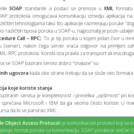
slede
SOAP
standarde a podaci se prenose u
XML
formatu 
OAP protokola omogućava komunikaciju izmedju aplikacija na r
azličitim tehnologijama tako što aplikacije razmenjuju poruke “d
ko različitih tipova poruka u SOAP-u, najpoznatiji je poziv udal
edure Call – RPC
). To je tip poruka u kojem jedan čvor u mreži
 (server), nakon čega server vraća odgovor na primljeni zah
ML-RPC protokola. Koristii ista pravila za transport ali ima druga
ma se SOAP bazirani serivisi dobro “snalaze” su:
lnih ugovora
kada obe strane trebaju da se slože oko format
ija koje koriste stanja
iranih servisa je kompleksnost i prevelika „opširnost“ pri k
sprečava Microsoft i IBM da ga veoma često koriste. U ma
ursa da bi se parsirao XML.
le Object Access Protocol
) je komunikaciski protokol koji se 
ropisuje format poruka za komunikaciju. SOAP poruka je običan X