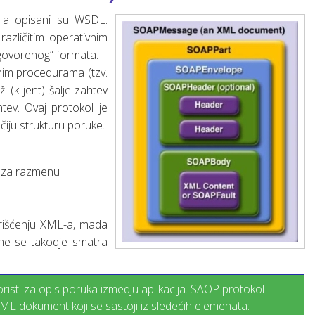
a opisani su WSDL.
azličitim operativnim
ogovorenog” formata.
jenim procedurama (tzv.
 (klijent) šalje zahtev
tev. Ovaj protokol je
čiju strukturu poruke.
a za razmenu
orišćenju XML-a, mada
ne se takodje smatra
koristi za opis poruka izmedju aplikacija. SAOP protokol
ML dokument koji se sastoji iz sledećih elemenata: