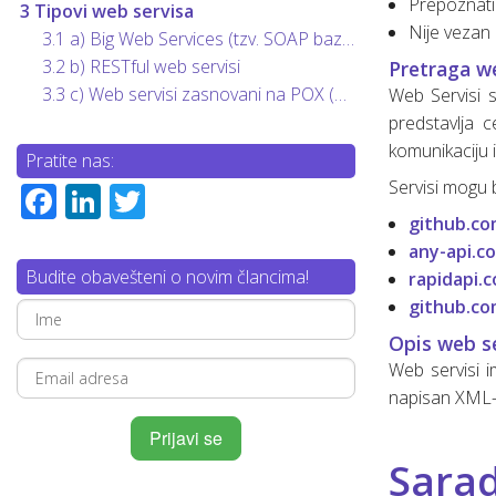
Prepoznati
3
Tipovi web servisa
Osnove linux-a za web developere
SQL osnovne naredbe (upiti)
Nije vezan 
3.1
a) Big Web Services (tzv. SOAP bazirani servisi)
3.2
b) RESTful web servisi
Pretraga w
Šta je “Dependencies injection”?
3.3
c) Web servisi zasnovani na POX (Plain Old XML)
Web Servisi s
predstavlja 
Šta je SCRUM?
komunikaciju 
Pratite nas:
Web servisi (osnove)
Servisi mogu b
Facebook
LinkedIn
Twitter
github.com
Mrežni protokoli (osnove)
any-api.c
Budite obavešteni o novim člancima!
Mobilne aplikacije
Razvoj mobilnih aplikacija
rapidapi.c
github.co
Chrome DevTools
Hibridne mobilne aplikacije
Opis web s
Web servisi 
napisan XML-om
Sarad