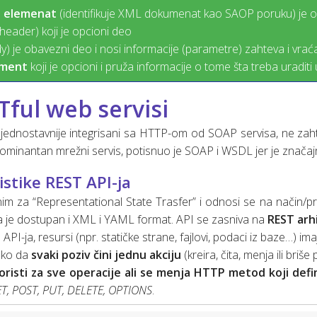
e elemenat
(identifikuje XML dokumenat kao SAOP poruku) je
header) koji je opcioni deo
) je obavezni deo i nosi informacije (parametre) zahteva i vrać
ement
koji je opcioni i pruža informacije o tome šta treba uradit
Tful web servisi
u jednostavnije integrisani sa HTTP-om od SOAP servisa, ne za
dominantan mrežni servis, potisnuo je SOAP i WSDL jer je značajn
istike REST API-ja
im za “Representational State Trasfer” i odnosi se na način/pr
 je dostupan i XML i YAML format. API se zasniva na
REST arh
API-ja, resursi (npr. statičke strane, fajlovi, podaci iz baze…)
ima
tako da
svaki poziv čini jednu akciju
(kreira, čita, menja ili briše
koristi za sve operacije ali se menja HTTP metod koji defi
T, POST, PUT, DELETE, OPTIONS
.