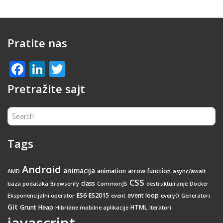
Pratite nas
Facebook
LinkedIn
Twitter
Pretražite sajt
Tags
Android
animacija
animation
arrow function
AMD
async/await
CSS
class
baza podataka
Browserify
CommonJS
destruktuiranje
Docker
ES6
ES2015
event loop
Eksponencijalni operator
event
every()
Generatori
Git
Grunt
Heap
HTML
Hibridne mobilne aplikacije
Iteratori
javascript