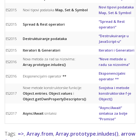
Novi tipovi podataka
ES2015
Novi tipovi podataka
Map, Set & Symbol
Map, Set & Symbol
“Spread & Rest
ES2015
Spread & Rest operatori
operatori”
“Destrukuiranje u
ES2015
Destruktuiranje podataka
JavaScript-u”
ES2015
Iteratori & Generatori
Iteratori i Generatori
Nova metoda za rad sa nizovima:
“Nove metode u
ES2016
Array.prototype.inludes()
radu sa nizovima”
Eksponencijalni
ES2016
Eksponencijalni operator
**
operator **
Nove metode konstruktorske funkcije:
Svojstva i metode
ES2017
Object.entries
,
Object.values
i
konstruktorske f-je
Object.getOwnPropertyDescriptors()
Object()
“Async/Await”
ES2017
Async/Await
sintaksi
sintaksa za bolje
“Promise”
Tags:
=>
,
Array.from
,
Array.prototype.inludes()
,
arrow