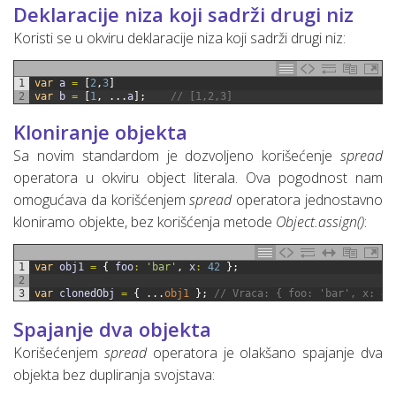
Deklaracije niza koji sadrži drugi niz
Koristi se u okviru deklaracije niza koji sadrži drugi niz:
1
var
a
=
[
2
,
3
]
2
var
b
=
[
1
,
.
.
.
a
]
;
// [1,2,3]
Kloniranje objekta
Sa novim standardom je dozvoljeno korišećenje
spread
operatora u okviru object literala. Ova pogodnost nam
omogućava da korišćenjem
spread
operatora jednostavno
kloniramo objekte, bez korišćenja metode
Object.assign()
:
1
var
obj1
=
{
foo
:
'bar'
,
x
:
42
}
;
2
3
var
clonedObj
=
{
.
.
.
obj1
}
;
// Vraca: { foo: 'bar', x: 42
Spajanje dva objekta
Korišećenjem
spread
operatora je olakšano spajanje dva
objekta bez dupliranja svojstava: