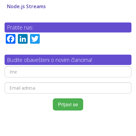
Node.js Streams
Pratite nas:
Facebook
LinkedIn
Twitter
Budite obavešteni o novim člancima!