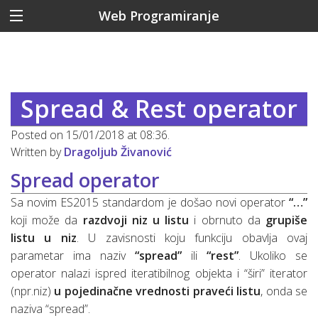
Web Programiranje
Spread & Rest operator
Posted on 15/01/2018 at 08:36.
Written by
Dragoljub Živanović
Spread operator
Sa novim ES2015 standardom je došao novi operator
“…”
koji može da
razdvoji niz u listu
i obrnuto da
grupiše
listu u niz
. U zavisnosti koju funkciju obavlja ovaj
parametar ima naziv
“spread”
ili
“rest”
. Ukoliko se
operator nalazi ispred iteratibilnog objekta i “širi” iterator
(npr.niz)
u pojedinačne vrednosti praveći listu
, onda se
naziva “spread”.