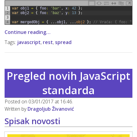
1
var
obj1
=
{
foo
:
'bar'
,
x
:
42
}
;
2
var
obj2
=
{
foo
:
'baz'
,
y
:
13
}
;
3
4
var
mergedObj
=
{
.
.
.
obj1
,
.
.
.
obj2
}
;
// Vraća: { foo: "ba
Continue reading…
Tags:
javascript
,
rest
,
spread
Pregled novih JavaScript
standarda
Posted on 03/01/2017 at 16:46.
Written by
Dragoljub Živanović
Spisak novosti