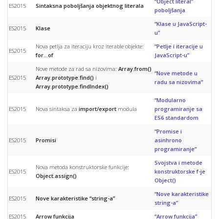
“Object literal”
ES2015
Sintaksna poboljšanja objektnog literala
poboljšanja
“Klase u JavaScript-
ES2015
Klase
u”
Nova petlja za iteraciju kroz iterable objekte:
“Petlje i iteracije u
ES2015
for…of
JavaScript-u”
Nove metode za rad sa nizovima:
Array.from()
“Nove metode u
ES2015
Array.prototype.find()
i
radu sa nizovima”
Array.prototype.findIndex()
“Modularno
ES2015
Nova sintaksa za
import/export
modula
programiranje sa
ES6 standardom
“Promise i
ES2015
Promisi
asinhrono
programiranje”
Svojstva i metode
Nova metoda konstruktorske funkcije:
ES2015
konstruktorske f-je
Object.assign()
Object()
“Nove karakteristike
ES2015
Nove karakteristike “string-a”
string-a”
ES2015
Arrow funkcija
“Arrow funkcija”