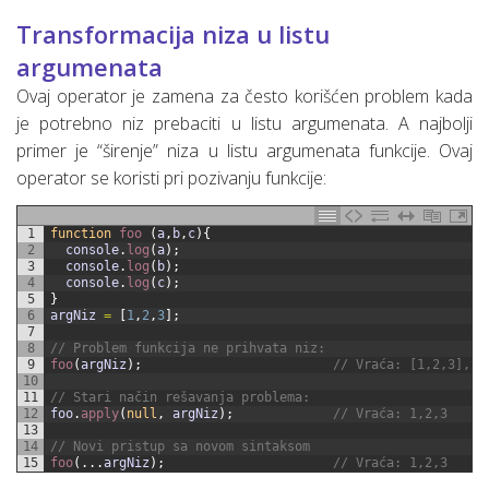
Transformacija niza u listu
argumenata
Ovaj operator je zamena za često korišćen problem kada
je potrebno niz prebaciti u listu argumenata. A najbolji
primer je “širenje” niza u listu argumenata funkcije. Ovaj
operator se koristi pri pozivanju funkcije:
1
function
foo
(
a
,
b
,
c
)
{
2
console
.
log
(
a
)
;
3
console
.
log
(
b
)
;
4
console
.
log
(
c
)
;
5
}
6
argNiz
=
[
1
,
2
,
3
]
;
7
8
// Problem funkcija ne prihvata niz:
9
foo
(
argNiz
)
;
// Vraća: [1,2,3], u
10
11
// Stari način rešavanja problema:
12
foo
.
apply
(
null
,
argNiz
)
;
// Vraća: 1,2,3
13
14
// Novi pristup sa novom sintaksom
15
foo
(
.
.
.
argNiz
)
;
// Vraća: 1,2,3