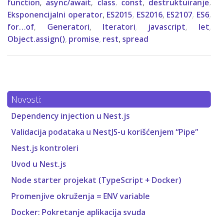
function
,
async/await
,
class
,
const
,
destruktuiranje
,
Eksponencijalni operator
,
ES2015
,
ES2016
,
ES2107
,
ES6
,
for…of
,
Generatori
,
Iteratori
,
javascript
,
let
,
Object.assign()
,
promise
,
rest
,
spread
Novosti:
Dependency injection u Nest.js
Validacija podataka u NestJS-u korišćenjem “Pipe”
Nest.js kontroleri
Uvod u Nest.js
Node starter projekat (TypeScript + Docker)
Promenjive okruženja = ENV variable
Docker: Pokretanje aplikacija svuda