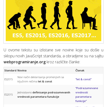
U ovome tekstu su izlistane sve novine koje su došle u
sklopu novih JavaScript standarda, a obradjene su na sajltu
webprogramiranje.org
kroz različite članke:
Standard
Novina
Članak
Novi način deklarisanja promenjivih sa
ES2015
“let & const”
ključnim rečima
let & const
“Podrazumevane
Jednostavno
definisanje podrazumevanih
vrednosti
ES2015
vrednosti parametara funukcije
parametara
funkcije”