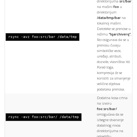
direktorijuma
src/bar
na mašini
foo
u
direktorijum
/data/tmp/bar
na
lokalnoj mašini.
Datoteke se prenose u
režimu
“lqarchiverq”
,
rsync -avz foo:src/bar /data/tmp
što osigurava da se u
prenosu čuvaju
simboličke veze,
uređaji, atributi,
dozvole, vlasništva itd.
Pored toga,
kompresija će se
koristiti za smanjenje
veličine dijelova
podataka prenosa.
Dodatna kosa crtna
na izvoru
foo:src/bar/
omogućava da se
rsync -avz foo:src/bar/ /data/tmp
izbegne stvaranje
dodatnog nivoa
direktorijuma na
odredištu.