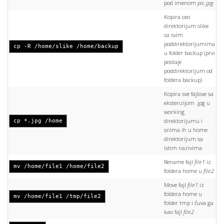
pod imenom
pic.jpg
Kopira ceo
direktorijum slike
sa svim
poddirektorijumima
cp -R /home/slike /home/backup
u folder backup (prvi
postaje
poddirektorijum od
foldera backup)
Kopira sve fajlove sa
ekstenzijom .jpg u
working
direktorijumu i
cp *.jpg /home
snima ih u home
direktorijum sa
istim nazivima
Rename fajl
file1
iz
mv /home/file1 /home/file2
foldera home u
file2
Move fajl
file1
iz
foldera home u
mv /home/file1 /tmp/file2
folder tmp i čuva ga
kao fajl
file2