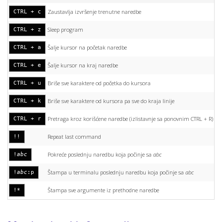
Zaustavlja izvršenje trenutne naredbe
CTRL + c
Sleep program
CTRL + z
Šalje kursor na početak naredbe
CTRL + a
Šalje kursor na kraj naredbe
CTRL + e
Briše sve karaktere od početka do kursora
CTRL + u
Briše sve karaktere od kursora pa sve do kraja linije
CTRL + k
Pretraga kroz korišćene naredbe (izlistavnje sa ponovnim CTRL + R)
CTRL + r
Repeat last command
!!
Pokreće poslednju naredbu koja počinje sa
abc
!
abc
Štampa u terminalu poslednju naredbu koja počinje sa
abc
!
abc
:p
Štampa sve argumente iz prethodne naredbe
!*