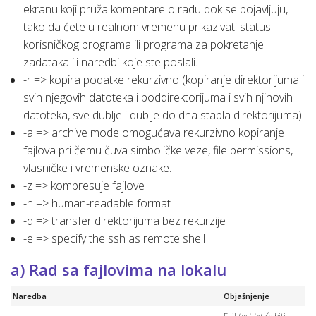
ekranu koji pruža komentare o radu dok se pojavljuju,
tako da ćete u realnom vremenu prikazivati status
korisničkog programa ili programa za pokretanje
zadataka ili naredbi koje ste poslali.
-r => kopira podatke rekurzivno (kopiranje direktorijuma i
svih njegovih datoteka i poddirektorijuma i svih njihovih
datoteka, sve dublje i dublje do dna stabla direktorijuma).
-a => archive mode omogućava rekurzivno kopiranje
fajlova pri čemu čuva simboličke veze, file permissions,
vlasničke i vremenske oznake.
-z => kompresuje fajlove
-h => human-readable format
-d => transfer direktorijuma bez rekurzije
-e => specify the ssh as remote shell
a) Rad sa fajlovima na lokalu
Naredba
Objašnjenje
Fajl
test.txt
će biti