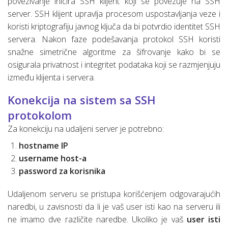
povezivanje inicira SSH klijent koji se povezuje na SSH
server. SSH klijent upravlja procesom uspostavljanja veze i
koristi kriptografiju javnog ključa da bi potvrdio identitet SSH
servera. Nakon faze podešavanja protokol SSH koristi
snažne simetrične algoritme za šifrovanje kako bi se
osigurala privatnost i integritet podataka koji se razmjenjuju
između klijenta i servera.
Konekcija na sistem sa SSH
protokolom
Za konekciju na udaljeni server je potrebno:
hostname IP
username host-a
password za korisnika
Udaljenom serveru se pristupa korišćenjem odgovarajućih
naredbi, u zavisnosti da li je vaš user isti kao na serveru ili
ne imamo dve različite naredbe. Ukoliko je vaš
user isti