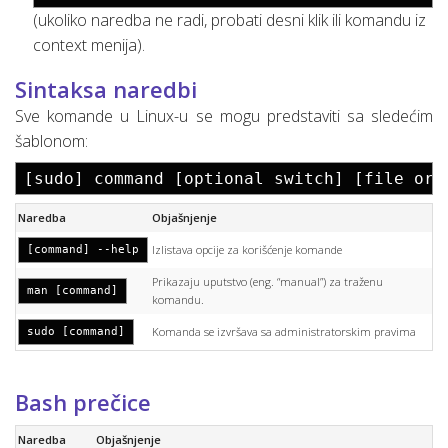
(ukoliko naredba ne radi, probati desni klik ili komandu iz
context menija).
Sintaksa naredbi
Sve komande u Linux-u se mogu predstaviti sa sledećim
šablonom:
[sudo] command [optional switch] [file or 
Naredba
Objašnjenje
Izlistava opcije za korišćenje komande
[command] --help
Prikazaju uputstvo (eng. “manual”) za traženu
man [command]
komandu.
Komanda se izvršava sa administratorskim pravima
sudo [command]
Bash prečice
Naredba
Objašnjenje