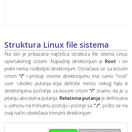
Struktura Linux file sistema
Na slici je prikazana najčešća struktura file sitema Linux
opertativnog sistem. Najvažniji direktorijum je
Root
i on
jedini nema roditeljski direktorijum. Označava se sa kosom
crtom
“/”
i pristup ovome direktorijumu ima samo “root”
user. Ukoliko putanja koja definiše mesto nekog fajla ili
direktorijuma počninje sa kosom crtom
“/”
znamo da je u
pitanju absolutna putanja.
Relativna putanja
je definisana
u udnosu na trenutnu poziciju i počinje sa
“./”
, pošto se na
ovaj način obeležava trenutni direktorijum.