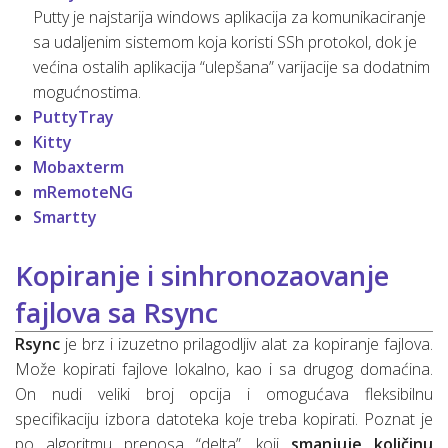
Putty je najstarija windows aplikacija za komunikaciranje
sa udaljenim sistemom koja koristi SSh protokol, dok je
većina ostalih aplikacija “ulepšana” varijacije sa dodatnim
mogućnostima.
PuttyTray
Kitty
Mobaxterm
mRemoteNG
Smartty
Kopiranje i sinhronozaovanje
fajlova sa Rsync
Rsync
je brz i izuzetno prilagodljiv alat za kopiranje fajlova.
Može kopirati fajlove lokalno, kao i sa drugog domaćina.
On nudi veliki broj opcija i omogućava fleksibilnu
specifikaciju izbora datoteka koje treba kopirati. Poznat je
po algoritmu prenosa “delta”, koji
smanjuje količinu