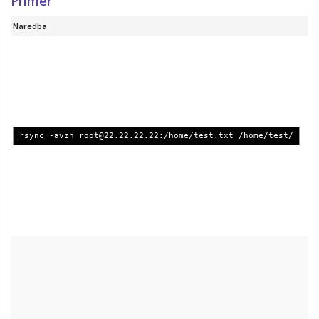
Primer
Naredba
rsync -avzh
root@22.22.22.22
:/home/test.txt /home/test/