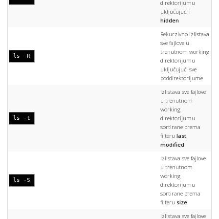
direktorijumu
uključujući i
hidden
Rekurzivno izlistava
sve fajlove u
trenutnom working
ls -R
direktorijumu
uključujući sve
poddirektorijume
Izlistava sve fajlove
u trenutnom
working
direktorijumu
ls -t
sortirane prema
filteru
last
modified
Izlistava sve fajlove
u trenutnom
working
ls -S
direktorijumu
sortirane prema
filteru
size
Izlistava sve fajlove