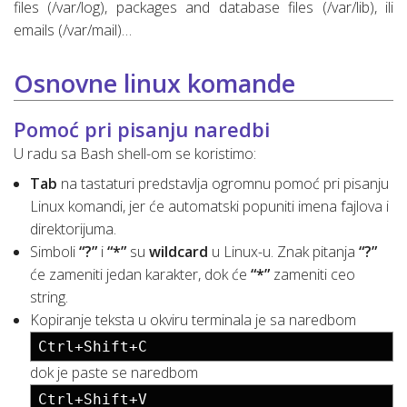
files (/var/log), packages and database files (/var/lib), ili
emails (/var/mail)…
Osnovne linux komande
Pomoć pri pisanju naredbi
U radu sa Bash shell-om se koristimo:
Tab
na tastaturi predstavlja ogromnu pomoć pri pisanju
Linux komandi, jer će automatski popuniti imena fajlova i
direktorijuma.
Simboli
“?”
i
“*”
su
wildcard
u Linux-u. Znak pitanja
“?”
će zameniti jedan karakter, dok će
“*”
zameniti ceo
string.
Kopiranje teksta u okviru terminala je sa naredbom
Ctrl+Shift+C
dok je paste se naredbom
Ctrl+Shift+V