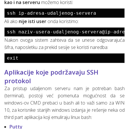
kao i na serveru
možemo koristi:
ssh ip-adresa-udaljenog-servera
Ali ako
nije isti user
onda koristimo:
ssh naziv-usera-udaljenog-servera@ip-adres
Nakon ovoga sistem zahteva da se unese odgovarajuća
šifra, naposletku za prekid sesije se koristi naredba:
exit
Aplikacije koje podržavaju SSH
protokol
Za pristup udaljenom serveru nam je potreban bash
(terminal), postoji već pomenuta mogućnost da se
windows-ov CMD prebaci u bash ali to važi samo za WIN
10, za korisnike starijih windows izdanja je rešenje neka od
third part aplikacija koji emuliraju linux bash:
Putty