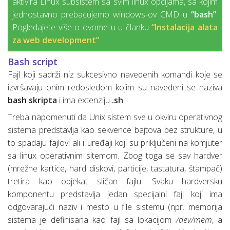
aktivira Linux subsistem sa svim linux opcijama, sa kojim
jednostavno prebacujemo windows-ov CMD u
“bash”
.
Pogledajete više o ovome u u članku
“Instalacija alata
za web development”
.
Bash script
Fajl koji sadrži niz sukcesivno navedenih komandi koje se
izvršavaju onim redosledom kojim su navedeni se naziva
bash skripta
i ima extenziju
.sh
.
Treba napomenuti da Unix sistem sve u okviru operativnog
sistema predstavlja kao sekvence bajtova bez strukture, u
to spadaju fajlovi ali i uređaji koji su priključeni na komjuter
sa linux operativnim sitemom. Zbog toga se sav hardver
(mrežne kartice, hard diskovi, particije, tastatura, štampač)
tretira kao objekat sličan fajlu. Svaku hardversku
komponentu predstavlja jedan specijalni fajl koji ima
odgovarajući naziv i mesto u file sistemu (npr. memorija
sistema je definisana kao fajl sa lokacijom
/dev/mem
, a