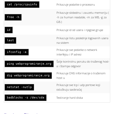
Prikazuje podatke o procesoru
cat /proc/cpuinfo
Prikazuje slobodnu i zauzetu memoriju (
-h za human readable, -m za MB, -g za
free -h
GB.)
Prikazuje id od usera i njegove grupe
id
Prikazuje listu poslednje logovanih usera
last
na sistem
Prikazuje sve podatke o network
ifconfig -a
interfejsu i IP adresi
Šalje kontrolnu poruku do traženog host-
ping webprogramiranje.org
a i štampa odgovor
Prikazuje DNS informacije o traženom
dig webprogramiranje.org
host-u
Prikazuje sve tcp i udp portove koji
netstat -nutlp
osluškuju saobraćaj
Testiranje hard diska
badblocks -s /dev/sda