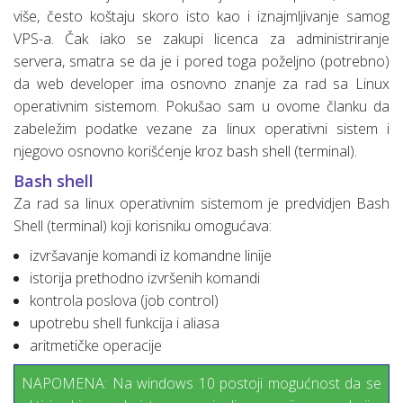
više, često koštaju skoro isto kao i iznajmljivanje samog
VPS-a. Čak iako se zakupi licenca za administriranje
servera, smatra se da je i pored toga poželjno (potrebno)
da web developer ima osnovno znanje za rad sa Linux
operativnim sistemom. Pokušao sam u ovome članku da
zabeležim podatke vezane za linux operativni sistem i
njegovo osnovno korišćenje kroz bash shell (terminal).
Bash shell
Za rad sa linux operativnim sistemom je predvidjen Bash
Shell (terminal) koji korisniku omogućava:
izvršavanje komandi iz komandne linije
istorija prethodno izvršenih komandi
kontrola poslova (job control)
upotrebu shell funkcija i aliasa
aritmetičke operacije
NAPOMENA: Na windows 10 postoji mogućnost da se