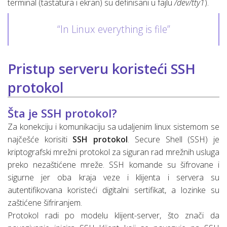
terminal (tastatura i ekran) su definisani u fajlu
/dev/tty1
).
“In Linux everything is file”
Pristup serveru koristeći SSH
protokol
Šta je SSH protokol?
Za konekciju i komunikaciju sa udaljenim linux sistemom se
najčešće korisiti
SSH protokol
. Secure Shell (SSH) je
kriptografski mrežni protokol za siguran rad mrežnih usluga
preko nezaštićene mreže. SSH komande su šifrovane i
sigurne jer oba kraja veze i klijenta i servera su
autentifikovana koristeći digitalni sertifikat, a lozinke su
zaštićene šifriranjem.
Protokol radi po modelu klijent-server, što znači da