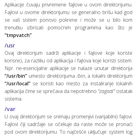
Aplikacije čuvaju privremene fajlove u ovom direktorijumu.
Fajlovi u ovome direktorijumu se generalno brišu kad god
se vaš sistem ponovo pokrene i može se u bilo kom
trenutku izbrisati pomoćnim programima kao što je
“tmpvatch”
.
/usr
Ovaj direktorijum sadrži aplikacije i fajlove koje koriste
korisnici, za razliku od aplikacija i fajlova koje koristi sistem.
Npr. ne-esencijalne aplikacije se nalaze unutar direktorija
“/usr/bin”
umesto direktorijuma
/bin
, a lokalni direktorijum
“/usr/local”
se koristi kao mesto za instaliranje lokalnih
aplikacija čime se sprečava da nepotrebno
“zagadi”
ostatak
sistema.
/var
U ovaj direktorijum se snimaju promenjivi (varijabilni) fajlovi.
Fajlovi čiji sadržaje se očekuje da raste može se pronaći
pod ovom direktorijumu. To najčešće uključuje: system log