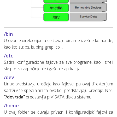
/bin
U ovome direktorijumu se čuvaju binarne izvršne komande,
kao što su: ps, ls, ping, grep, cp….
/etc
Sadrži konfiguracione fajlove za sve programe, kao i shell
skripte za započinjenje i gašenje aplikacija.
/dev
Linux predstavlja uređaje kao fajlove, pa ovaj direktorijum
sadrži više specijalnih fajlova koji predstavljaju uređaje. Npr.
“/dev/sda”
predstavlja prvi SATA disk u sistemu.
/home
U ovaj folder se čuvaju privatni i konfiguracijski fajlovi za