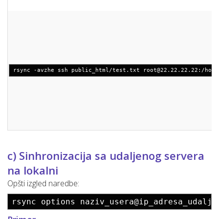
rsync -avzhe ssh public_html/test.txt
root@22.22.22.22
:/home
c) Sinhronizacija sa udaljenog servera
na lokalni
Opšti izgled naredbe:
rsync options naziv_usera@ip_adresa_udalje