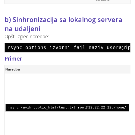
b) Sinhronizacija sa lokalnog servera
na udaljeni
Opšti izgled naredbe:
rsync options izvorni_fajl naziv_usera@ip_
Primer
Naredba
rsync -avzh public_html/test.txt
root@22.22.22.22
:/home/