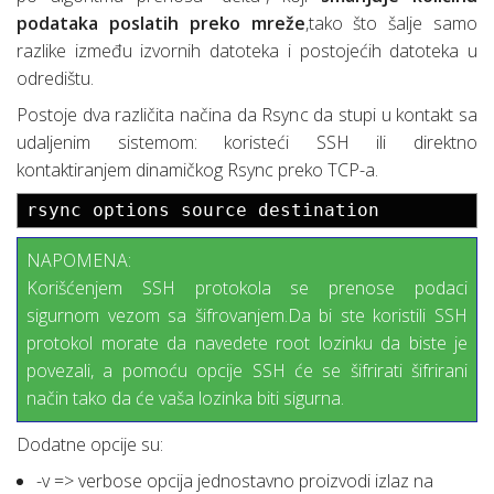
podataka poslatih preko mreže
,tako što šalje samo
razlike između izvornih datoteka i postojećih datoteka u
odredištu.
Postoje dva različita načina da Rsync da stupi u kontakt sa
udaljenim sistemom: koristeći SSH ili direktno
kontaktiranjem dinamičkog Rsync preko TCP-a.
rsync options source destination
NAPOMENA:
Korišćenjem SSH protokola se prenose podaci
sigurnom vezom sa šifrovanjem.Da bi ste koristili SSH
protokol morate da navedete root lozinku da biste je
povezali, a pomoću opcije SSH će se šifrirati šifrirani
način tako da će vaša lozinka biti sigurna.
Dodatne opcije su:
-v => verbose opcija jednostavno proizvodi izlaz na