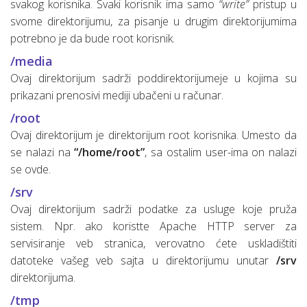
svakog korisnika. Svaki korisnik ima samo
“write”
pristup u
svome direktorijumu, za pisanje u drugim direktorijumima
potrebno je da bude root korisnik.
/media
Ovaj direktorijum sadrži poddirektorijumeje u kojima su
prikazani prenosivi mediji ubačeni u računar.
/root
Ovaj direktorijum je direktorijum root korisnika. Umesto da
se nalazi na
“/home/root”
, sa ostalim user-ima on nalazi
se ovde.
/srv
Ovaj direktorijum sadrži podatke za usluge koje pruža
sistem. Npr. ako koristte Apache HTTP server za
servisiranje veb stranica, verovatno ćete uskladištiti
datoteke vašeg veb sajta u direktorijumu unutar
/srv
direktorijuma.
/tmp