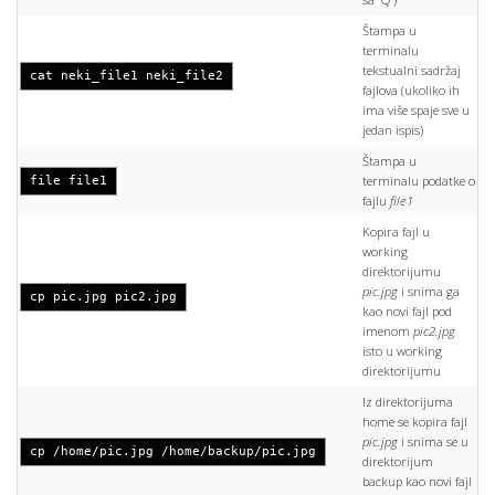
Štampa u
terminalu
tekstualni sadržaj
cat neki_file1 neki_file2
fajlova (ukoliko ih
ima više spaje sve u
jedan ispis)
Štampa u
terminalu podatke o
file file1
fajlu
file1
Kopira fajl u
working
direktorijumu
pic.jpg
i snima ga
cp pic.jpg pic2.jpg
kao novi fajl pod
imenom
pic2.jpg
isto u working
direktorijumu
Iz direktorijuma
home se kopira fajl
pic.jpg
i snima se u
cp /home/pic.jpg /home/backup/pic.jpg
direktorijum
backup kao novi fajl