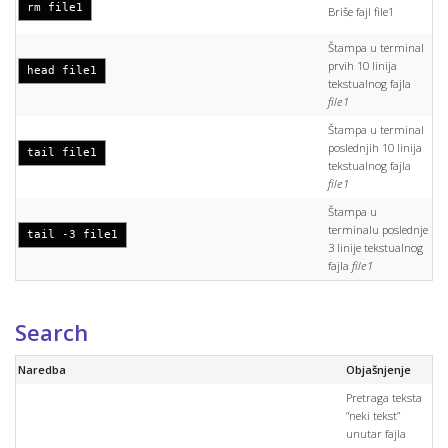
rm file1
Briše fajl file1
Štampa u terminal
prvih 10 linija
head file1
tekstualnog fajla
file1
Štampa u terminal
poslednjih 10 linija
tail file1
tekstualnog fajla
file1
Štampa u
terminalu poslednje
tail -3 file1
3 linije tekstualnog
fajla
file1
Search
Naredba
Objašnjenje
Pretraga teksta
“neki tekst”
unutar fajla