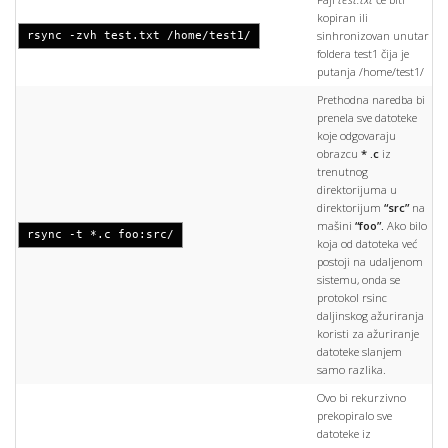
kopiran ili
sinhronizovan unutar
rsync -zvh test.txt /home/test1/
foldera test1 čija je
putanja /home/test1/
Prethodna naredba bi
prenela sve datoteke
koje odgovaraju
obrazcu
* .c
iz
trenutnog
direktorijuma u ​​
direktorijum
“src”
na
mašini
“foo”.
Ako bilo
rsync -t *.c foo:src/
koja od datoteka već
postoji na udaljenom
sistemu, onda se
protokol rsinc
daljinskog ažuriranja
koristi za ažuriranje
datoteke slanjem
samo razlika.
Ovo bi rekurzivno
prekopiralo sve
datoteke iz