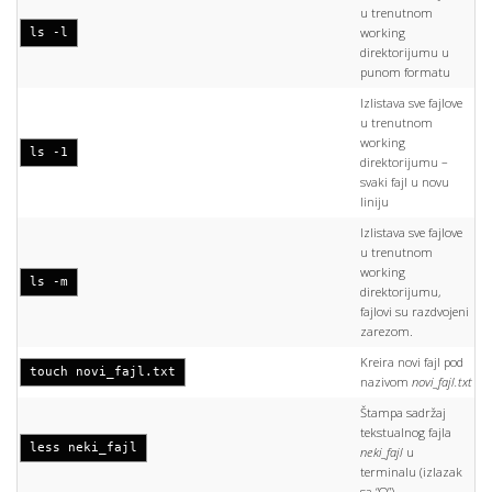
u trenutnom
working
ls -l
direktorijumu u
punom formatu
Izlistava sve fajlove
u trenutnom
working
ls -1
direktorijumu –
svaki fajl u novu
liniju
Izlistava sve fajlove
u trenutnom
working
ls -m
direktorijumu,
fajlovi su razdvojeni
zarezom.
Kreira novi fajl pod
touch novi_fajl.txt
nazivom
novi_fajl.txt
Štampa sadržaj
tekstualnog fajla
less neki_fajl
neki_fajl
u
terminalu (izlazak
sa “Q”)