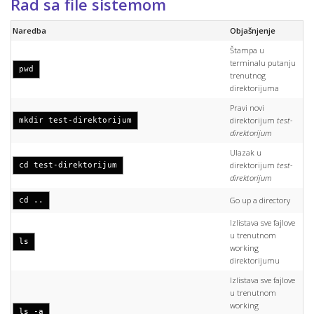
Rad sa file sistemom
Naredba
Objašnjenje
Štampa u
terminalu putanju
pwd
trenutnog
direktorijuma
Pravi novi
direktorijum
test-
mkdir test-direktorijum
direktorijum
Ulazak u
direktorijum
test-
cd test-direktorijum
direktorijum
Go up a directory
cd ..
Izlistava sve fajlove
u trenutnom
ls
working
direktorijumu
Izlistava sve fajlove
u trenutnom
working
ls -a