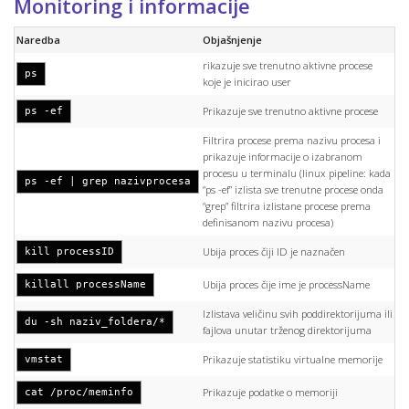
Monitoring i informacije
Naredba
Objašnjenje
rikazuje sve trenutno aktivne procese
ps
koje je inicirao user
Prikazuje sve trenutno aktivne procese
ps -ef
Filtrira procese prema nazivu procesa i
prikazuje informacije o izabranom
procesu u terminalu (linux pipeline: kada
ps -ef | grep nazivprocesa
“ps -ef” izlista sve trenutne procese onda
“grep” filtrira izlistane procese prema
definisanom nazivu procesa)
Ubija proces čiji ID je naznačen
kill processID
Ubija proces čije ime je processName
killall processName
Izlistava veličinu svih poddirektorijuma ili
du -sh naziv_foldera/*
fajlova unutar trženog direktorijuma
Prikazuje statistiku virtualne memorije
vmstat
Prikazuje podatke o memoriji
cat /proc/meminfo