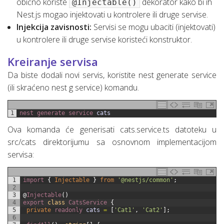
obično koriste
dekorator kako bi ih
@Injectable()
Nest.js mogao injektovati u kontrolere ili druge servise.
Injekcija zavisnosti:
Servisi se mogu ubaciti (injektovati)
u kontrolere ili druge servise koristeći konstruktor.
Kreiranje servisa
Da biste dodali novi servis, koristite nest generate service
(ili skraćeno nest g service) komandu.
1
nest 
generate 
service 
cats
Ova komanda će generisati cats.service.ts datoteku u
src/cats direktorijumu sa osnovnom implementacijom
servisa:
1
import
{
Injectable
}
from
'@nestjs/common'
;
2
3
@
Injectable
(
)
4
export
class
CatsService
{
5
private
readonly 
cats
=
[
'Cat1'
,
'Cat2'
]
;
6