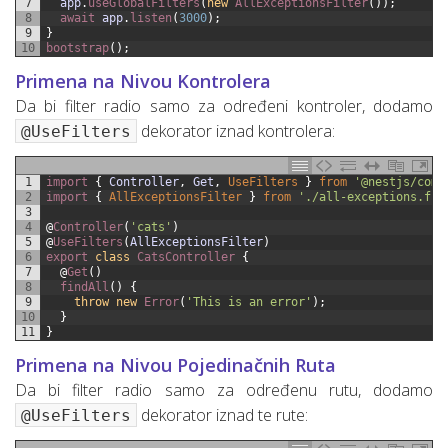
7
app
.
useGlobalFilters
(
new
AllExceptionsFilter
(
)
)
;
8
await 
app
.
listen
(
3000
)
;
9
}
10
bootstrap
(
)
;
Primena na Nivou Kontrolera
Da bi filter radio samo za određeni kontroler, dodamo
dekorator iznad kontrolera:
@UseFilters
1
import
{
Controller
,
Get
,
UseFilters
}
from
'@nestjs/comm
2
import
{
AllExceptionsFilter
}
from
'./all-exceptions.fil
3
4
@
Controller
(
'cats'
)
5
@
UseFilters
(
AllExceptionsFilter
)
6
export
class
CatsController
{
7
@
Get
(
)
8
findAll
(
)
{
9
throw
new
Error
(
'This is an error'
)
;
10
}
11
}
Primena na Nivou Pojedinačnih Ruta
Da bi filter radio samo za određenu rutu, dodamo
dekorator iznad te rute:
@UseFilters