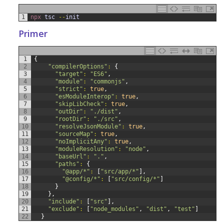
1
npx 
tsc
--
init
Primer
1
{
2
"compilerOptions"
:
{
3
"target"
:
"ES6"
,
4
"module"
:
"commonjs"
,
5
"strict"
:
true
,
6
"esModuleInterop"
:
true
,
7
"skipLibCheck"
:
true
,
8
"outDir"
:
"./dist"
,
9
"rootDir"
:
"./src"
,
10
"resolveJsonModule"
:
true
,
11
"sourceMap"
:
true
,
12
"noImplicitAny"
:
true
,
13
"moduleResolution"
:
"node"
,
14
"baseUrl"
:
"."
,
15
"paths"
:
{
16
"@app/*"
:
[
"src/app/*"
]
,
17
"@config/*"
:
[
"src/config/*"
]
18
}
19
}
,
20
"include"
:
[
"src"
]
,
21
"exclude"
:
[
"node_modules"
,
"dist"
,
"test"
]
22
}