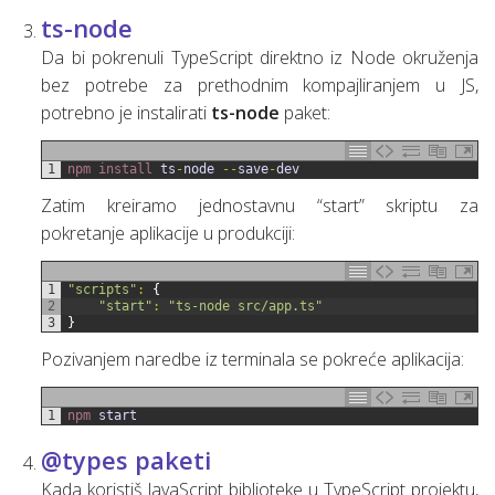
ts-node
Da bi pokrenuli TypeScript direktno iz Node okruženja
bez potrebe za prethodnim kompajliranjem u JS,
potrebno je instalirati
ts-node
paket:
1
npm 
install 
ts
-
node
--
save
-
dev
Zatim kreiramo jednostavnu “start” skriptu za
pokretanje aplikacije u produkciji:
1
"scripts"
:
{
2
"start"
:
"ts-node src/app.ts"
3
}
Pozivanjem naredbe iz terminala se pokreće aplikacija:
1
npm 
start
@types paketi
Kada koristiš JavaScript biblioteke u TypeScript projektu,