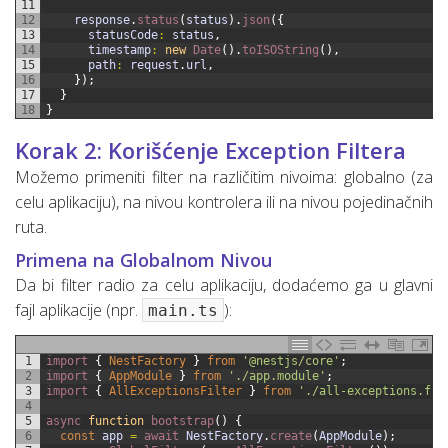
11
12
response
.
status
(
status
)
.
json
(
{
13
statusCode
:
status
,
14
timestamp
:
new
Date
(
)
.
toISOString
(
)
,
15
path
:
request
.
url
,
16
}
)
;
17
}
18
}
Korak 2: Korišćenje Exception Filtera
Možemo primeniti filter na različitim nivoima: globalno (za
celu aplikaciju), na nivou kontrolera ili na nivou pojedinačnih
ruta.
Primena na Globalnom Nivou
Da bi filter radio za celu aplikaciju, dodaćemo ga u glavni
fajl aplikacije (npr.
):
main.ts
1
import
{
NestFactory
}
from
'@nestjs/core'
;
2
import
{
AppModule
}
from
'./app.module'
;
3
import
{
AllExceptionsFilter
}
from
'./all-exceptions.fil
4
5
async 
function
bootstrap
(
)
{
6
const
app
=
await 
NestFactory
.
create
(
AppModule
)
;