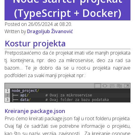
(TypeScript + Docker)
Posted on 26/05/2024 at 08:20.
Written by
Dragoljub Živanović
Kostur projekta
Pretpostavićemo da će projekat imati više manjih projekata
tj. kontejnera, npr. deo za mikroservise, deo za rad sa
bazom… Te je dobro da se u root-u projekta naprave
podfolderi za svaki manji projekat npr.:
1
node_project
/
2
├──
api
/
# Ovaj za mikroservise
3
├──
data
/
# Ovaj folder za bazu podataka
Kreiranje package.json
Prvo ćemo kreirati package.json fajl u root folderu projekta.
Ovaj fajl će sadržati sve potrebne informacije o projektu,
kao što su naziv, verzija, zavisnosti… Za kreiranje osnovne