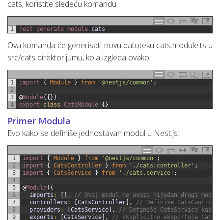
cats, koristite sledeću komandu:
1
nest 
generate 
module 
cats
Ova komanda će generisati novu datoteku cats.module.ts u
src/cats direktorijumu, koja izgleda ovako:
1
import
{
Module
}
from
'@nestjs/common'
;
2
3
@
Module
(
{
}
)
4
export
class
CatsModule
{
}
Primer Modula
Evo kako se definiše jednostavan modul u Nest.js:
1
import
{
Module
}
from
'@nestjs/common'
;
2
import
{
CatsController
}
from
'./cats.controller'
;
3
import
{
CatsService
}
from
'./cats.service'
;
4
5
@
Module
(
{
6
imports
:
[
]
,
// Ovaj modul ne uvozi nijedan drugi modul
7
controllers
:
[
CatsController
]
,
// Definiše CatsControll
8
providers
:
[
CatsService
]
,
// Definiše CatsService kao p
9
exports
:
[
CatsService
]
,
// Eksplicitno eksportuje CatsS