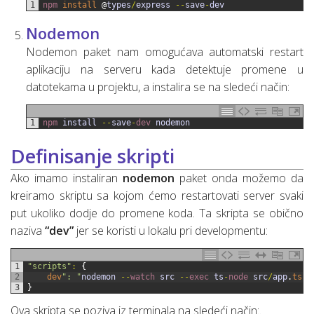
1
npm 
install
@
types
/
express
--
save
-
dev
Nodemon
Nodemon paket nam omogućava automatski restart
aplikaciju na serveru kada detektuje promene u
datotekama u projektu, a instalira se na sledeći način:
1
npm 
install
--
save
-
dev 
nodemon
Definisanje skripti
Ako imamo instaliran
nodemon
paket onda možemo da
kreiramo skriptu sa kojom ćemo restartovati server svaki
put ukoliko dodje do promene koda. Ta skripta se obično
naziva
“dev”
jer se koristi u lokalu pri developmentu:
1
"scripts"
:
{
2
dev
": "
nodemon
--
watch 
src
--
exec 
ts
-
node 
src
/
app
.
ts
"
3
}
Ova skripta se poziva iz terminala na sledeći način:.