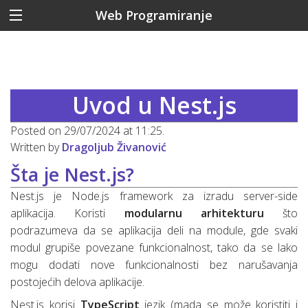
Web Programiranje
Uvod u Nest.js
Posted on 29/07/2024 at 11:25.
Written by
Dragoljub Živanović
Šta je Nest.js?
Nest.js je Node.js framework za izradu server-side
aplikacija. Koristi
modularnu arhitekturu
što
podrazumeva da se aplikacija deli na module, gde svaki
modul grupiše povezane funkcionalnost, tako da se lako
mogu dodati nove funkcionalnosti bez narušavanja
postojećih delova aplikacije.
Nest.js korisi
TypeScript
jezik (mada se može koristiti i