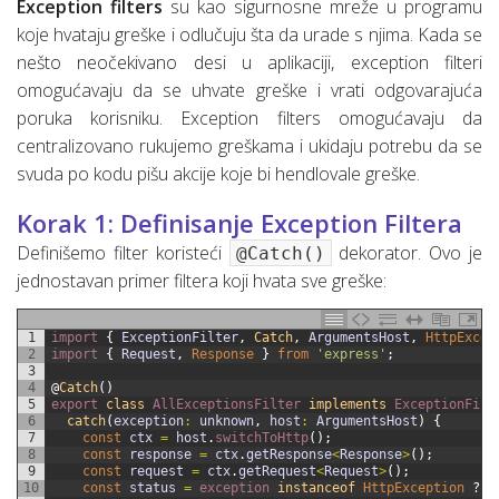
Exception filters
su kao sigurnosne mreže u programu
koje hvataju greške i odlučuju šta da urade s njima. Kada se
nešto neočekivano desi u aplikaciji, exception filteri
omogućavaju da se uhvate greške i vrati odgovarajuća
poruka korisniku. Exception filters omogućavaju da
centralizovano rukujemo greškama i ukidaju potrebu da se
svuda po kodu pišu akcije koje bi hendlovale greške.
Korak 1: Definisanje Exception Filtera
Definišemo filter koristeći
dekorator. Ovo je
@Catch()
jednostavan primer filtera koji hvata sve greške:
1
import
{
ExceptionFilter
,
Catch
,
ArgumentsHost
,
HttpExcep
2
import
{
Request
,
Response
}
from
'express'
;
3
4
@
Catch
(
)
5
export
class
AllExceptionsFilter
implements
ExceptionFilt
6
catch
(
exception
:
unknown
,
host
:
ArgumentsHost
)
{
7
const
ctx
=
host
.
switchToHttp
(
)
;
8
const
response
=
ctx
.
getResponse
<
Response
>
(
)
;
9
const
request
=
ctx
.
getRequest
<
Request
>
(
)
;
10
const
status
=
exception 
instanceof
HttpException
?
e