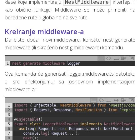
klase koje implementiraju
interfejs ili
NestMiddleware
kao obične funkcije. Middleware se može primeniti na
određene rute ili globalno na sve rute.
Kreiranje middleware-a
Da biste dodali novi middleware, koristite nest generate
middleware (ili skraćeno nest g middleware) komandu.
1
nest 
generate 
middleware 
logger
Ova komanda će generisati logger.middleware.ts datoteku
u src direktorijumu sa osnovnom implementacijom
middleware-a:
1
import
{
Injectable
,
NestMiddleware
}
from
'@nestjs/commo
2
import
{
Request
,
Response
,
NextFunction
}
from
'express'
3
4
@
Injectable
(
)
5
export
class
LoggerMiddleware
implements
NestMiddleware
{
6
use
(
req
:
Request
,
res
:
Response
,
next
:
NextFunction
)
{
7
console
.
log
(
`
Request
.
.
.
`
)
;
8
next
(
)
;