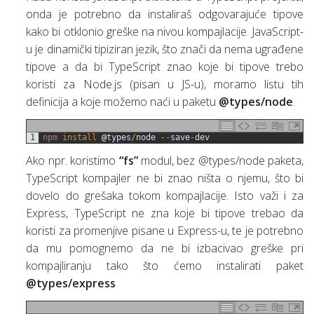
onda je potrebno da instaliraš odgovarajuće tipove
kako bi otklonio greške na nivou kompajlacije. JavaScript-
u je dinamički tipiziran jezik, što znači da nema ugrađene
tipove a da bi TypeScript znao koje bi tipove trebo
koristi za Node.js (pisan u JS-u), moramo listu tih
definicija a koje možemo naći u paketu
@types/node
.
1
npm 
install
@
types
/
node
--
save
-
dev
Ako npr. koristimo
“fs”
modul, bez @types/node paketa,
TypeScript kompajler ne bi znao ništa o njemu, što bi
dovelo do grešaka tokom kompajlacije. Isto važi i za
Express, TypeScript ne zna koje bi tipove trebao da
koristi za promenjive pisane u Express-u, te je potrebno
da mu pomognemo da ne bi izbacivao greške pri
kompajliranju tako što ćemo instalirati paket
@types/express