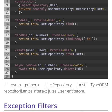
8
constructor
(
9
@
InjectRepository
(
User
)
10
private
readonly 
userRepository
:
Repository
<
User
>
,
11
)
{
}
12
13
findAll
(
)
:
Promise
<
User
[
]
>
{
14
return
this
.
userRepository
.
find
(
)
;
15
}
16
17
findOne
(
id
:
number
)
:
Promise
<
User
>
{
18
return
this
.
userRepository
.
findOneBy
(
{
id
}
)
;
19
}
20
21
create
(
user
:
User
)
:
Promise
<
User
>
{
22
return
this
.
userRepository
.
save
(
user
)
;
23
}
24
25
async 
remove
(
id
:
number
)
:
Promise
<
void
>
{
26
await 
this
.
userRepository
.
delete
(
id
)
;
27
}
28
}
U ovom primeru, UserRepository koristi TypeORM
repozitorijum za interakciju sa User entitetom.
Exception Filters