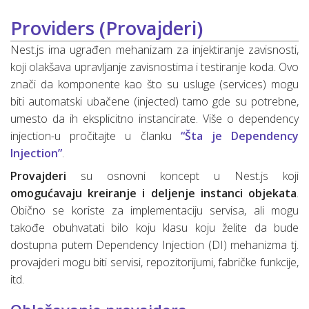
Providers (Provajderi)
Nest.js ima ugrađen mehanizam za injektiranje zavisnosti,
koji olakšava upravljanje zavisnostima i testiranje koda. Ovo
znači da komponente kao što su usluge (services) mogu
biti automatski ubačene (injected) tamo gde su potrebne,
umesto da ih eksplicitno instancirate. Više o dependency
injection-u pročitajte u članku
“Šta je Dependency
Injection”
.
Provajderi
su osnovni koncept u Nest.js koji
omogućavaju kreiranje i deljenje instanci objekata
.
Obično se koriste za implementaciju servisa, ali mogu
takođe obuhvatati bilo koju klasu koju želite da bude
dostupna putem Dependency Injection (DI) mehanizma tj.
provajderi mogu biti servisi, repozitorijumi, fabričke funkcije,
itd.