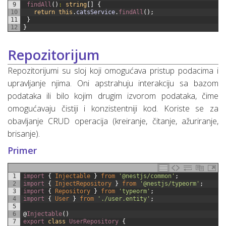
9
findAll
(
)
:
string
[
]
{
10
return
this
.
catsService
.
findAll
(
)
;
11
}
12
}
Repozitorijum
Repozitorijumi su sloj koji omogućava pristup podacima i
upravljanje njima. Oni apstrahuju interakciju sa bazom
podataka ili bilo kojim drugim izvorom podataka, čime
omogućavaju čistiji i konzistentniji kod. Koriste se za
obavljanje CRUD operacija (kreiranje, čitanje, ažuriranje,
brisanje).
Primer
1
import
{
Injectable
}
from
'@nestjs/common'
;
2
import
{
InjectRepository
}
from
'@nestjs/typeorm'
;
3
import
{
Repository
}
from
'typeorm'
;
4
import
{
User
}
from
'./user.entity'
;
5
6
@
Injectable
(
)
7
export
class
UserRepository
{