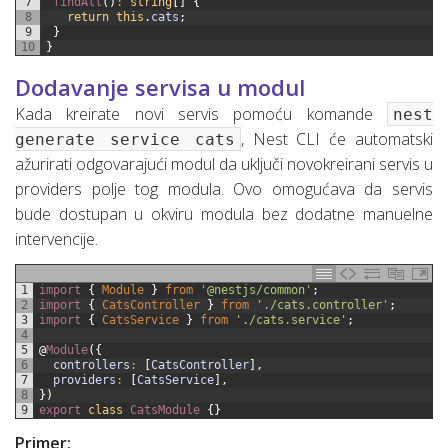
7
findAll
(
)
:
string
[
]
{
8
return
this
.
cats
;
9
}
10
}
Dodavanje servisa u modul
Kada kreirate novi servis pomoću komande
nest
, Nest CLI će automatski
generate service cats
ažurirati odgovarajući modul da uključi novokreirani servis u
providers polje tog modula. Ovo omogućava da servis
bude dostupan u okviru modula bez dodatne manuelne
intervencije.
1
import
{
Module
}
from
'@nestjs/common'
;
2
import
{
CatsController
}
from
'./cats.controller'
;
3
import
{
CatsService
}
from
'./cats.service'
;
4
5
@
Module
(
{
6
controllers
:
[
CatsController
]
,
7
providers
:
[
CatsService
]
,
8
}
)
9
export
class
CatsModule
{
}
Primer: