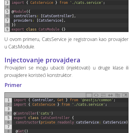
3
import
{
CatsService
}
from
'./cats.service'
;
4
5
@
Module
(
{
6
controllers
:
[
CatsController
]
,
7
providers
:
[
CatsService
]
,
8
}
)
9
export
class
CatsModule
{
}
U ovom primeru, CatsService je registrovan kao provajder
u CatsModule.
Injectovanje provajdera
Provajderi se mogu ubaciti (injektovati) u druge klase ili
provajdere koristeći konstruktor.
Primer
1
import
{
Controller
,
Get
}
from
'@nestjs/common'
;
2
import
{
CatsService
}
from
'./cats.service'
;
3
4
@
Controller
(
'cats'
)
5
export
class
CatsController
{
6
constructor
(
private
readonly 
catsService
:
CatsService
)
{
7
8
@
Get
(
)