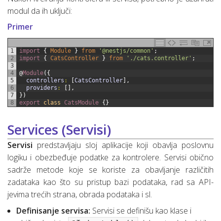
modul da ih uključi:
Primer
1
import
{
Module
}
from
'@nestjs/common'
;
2
import
{
CatsController
}
from
'./cats.controller'
;
3
4
@
Module
(
{
5
controllers
:
[
CatsController
]
,
6
providers
:
[
]
,
7
}
)
8
export
class
CatsModule
{
}
Services (Servisi)
Servisi
predstavljaju sloj aplikacije koji obavlja poslovnu
logiku i obezbeđuje podatke za kontrolere. Servisi obično
sadrže metode koje se koriste za obavljanje različitih
zadataka kao što su pristup bazi podataka, rad sa API-
jevima trećih strana, obrada podataka i sl.
Definisanje servisa:
Servisi se definišu kao klase i