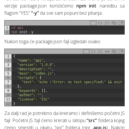
verzije package.json koristićemo
npm init
naredbu sa
flagom “YES”
“-y”
da sve sam popuni bez pitanja:
1
cd 
api
2
npm 
init
-
y
Nakon toga će package.json fajl izgledati ovako:
1
{
2
"name"
:
"api"
,
3
"version"
:
"1.0.0"
,
4
"description"
:
""
,
5
"main"
:
"index.js"
,
6
"scripts"
:
{
7
"test"
:
"echo \"Error: no test specified\" && exit 1"
8
}
,
9
"keywords"
:
[
]
,
10
"author"
:
""
,
11
"license"
:
"ISC"
12
}
Za dalji rad je potrebno da kreiramo i definišemo početni JS
fajl. Početni JS fajl ćemo krerati u sklopu
“src”
foldera kojeg
ćemo smestiti u okviru
“api”
foldera (npr.
app.js
). Nakon