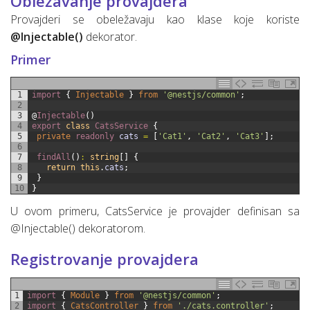
Obležavanje provajdera
Provajderi se obeležavaju kao klase koje koriste
@Injectable()
dekorator.
Primer
1
import
{
Injectable
}
from
'@nestjs/common'
;
2
3
@
Injectable
(
)
4
export
class
CatsService
{
5
private
readonly 
cats
=
[
'Cat1'
,
'Cat2'
,
'Cat3'
]
;
6
7
findAll
(
)
:
string
[
]
{
8
return
this
.
cats
;
9
}
10
}
U ovom primeru, CatsService je provajder definisan sa
@Injectable() dekoratorom.
Registrovanje provajdera
1
import
{
Module
}
from
'@nestjs/common'
;
2
import
{
CatsController
}
from
'./cats.controller'
;