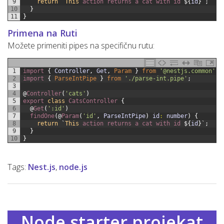
9
return
`
This
action
returns
a
cat
with
id
$
{
id
}
`
;
10
}
11
}
Primena na Ruti
Možete primeniti pipes na specifičnu rutu:
1
import
{
Controller
,
Get
,
Param
}
from
'@nestjs.common'
;
2
import
{
ParseIntPipe
}
from
'./parse-int.pipe'
;
3
4
@
Controller
(
'cats'
)
5
export
class
CatsController
{
6
@
Get
(
':id'
)
7
findOne
(
@
Param
(
'id'
,
ParseIntPipe
)
id
:
number
)
{
8
return
`
This
action
returns
a
cat
with
id
$
{
id
}
`
;
9
}
10
}
Tags:
Nest.js
,
node.js
Node starter projekat