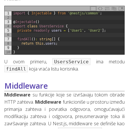
1
import
{
Injectable
}
from
'@nestjs/common'
;
2
3
@
Injectable
(
)
4
export
class
UsersService
{
5
private
readonly 
users
=
[
'User1'
,
'User2'
]
;
6
7
findAll
(
)
:
string
[
]
{
8
return
this
.
users
;
9
}
10
}
U ovom primeru,
ima metodu
UsersService
koja vraća listu korisnika.
findAll
Middleware
Middleware
su funkcije koje se izvršavaju tokom obrade
HTTP zahteva.
Middleware
funkcioniše u prostoru između
primanja zahteva i povratka odgovora, omogućavajući
modifikaciju zahteva i odgovora, preusmeravanje toka ili
završavanje zahteva. U Nest.js, middleware se definiše kao