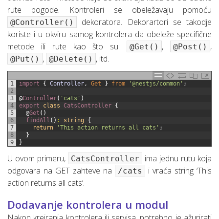
rute pogode. Kontroleri se obeležavaju pomoću
dekoratora. Dekorartori se takodje
@Controller()
koriste i u okviru samog kontrolera da obeleže specifične
metode ili rute kao što su:
,
,
@Get()
@Post()
,
, itd.
@Put()
@Delete()
1
import
{
Controller
,
Get
}
from
'@nestjs/common'
;
2
3
@
Controller
(
'cats'
)
4
export
class
CatsController
{
5
@
Get
(
)
6
findAll
(
)
:
string
{
7
return
'This action returns all cats'
;
8
}
9
}
U ovom primeru,
ima jednu rutu koja
CatsController
odgovara na GET zahteve na
i vraća string ‘This
/cats
action returns all cats’.
Dodavanje kontrolera u modul
Nakon kreiranja kontrolera ili servisa, potrebno je ažurirati