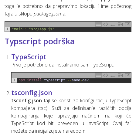
toga je potrebno da prepravimo lokaciju i ime početnog
fajla u sklopu
package.json
-a:
1
"main"
:
"src/app.js"
Typscript podrška
TypeScript
Prvo je potrebno da instaliramo sam TypeScript:
1
npm 
install 
typescript
--
save
-
dev
tsconfig.json
tsconfig.json
fajl se koristi za konfiguraciju TypeScript
kompajlera (tsc). Služi za definisanje različitih opcija
kompajliranja koje upravljaju načinom na koji će
TypeScript kod biti preveden u JavaScript. Ovaj fajl
možete da inicijalizujete naredbom