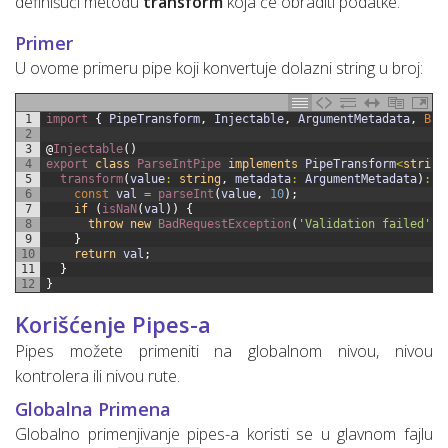
definišući metodu
transform
koja će obraditi podatke.
Primer
U ovome primeru pipe koji konvertuje dolazni string u broj:
1
import
{
PipeTransform
,
Injectable
,
ArgumentMetadata
,
Bad
2
3
@
Injectable
(
)
4
export 
class
ParseIntPipe 
implements
PipeTransform
<
string
5
transform
(
value
:
string
,
metadata
:
ArgumentMetadata
)
:
n
6
const
val
=
parseInt
(
value
,
10
)
;
7
if
(
isNaN
(
val
)
)
{
8
throw
new
BadRequestException
(
'Validation failed'
)
;
9
}
10
return
val
;
11
}
12
}
Korišćenje Pipes-a
Pipes možete primeniti na globalnom nivou, nivou
kontrolera ili nivou rute.
Globalna Primena
Globalno primenjivanje pipes-a koristi se u glavnom fajlu