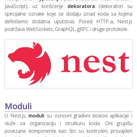
JavaScript), uz korišćenje
dekoratora
(dekoratori su
specijalne oznake koje se dodaju iznad koda sa kojima
definišemo dodatna uputstva). Pored HTTP-a, Nest.js
podržava WebSockets, GraphQL, gRPC i druge protokole.
Moduli
U Nest.js,
moduli
su osnovni gradivni blokovi aplikacije i
služe za organizaciju i strukturu koda. Oni grupišu
povezane komponente kao što su kontroleri, provajderi