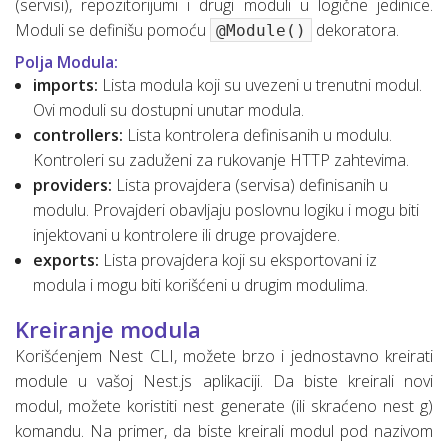
(servisi), repozitorijumi i drugi moduli u logične jedinice.
Moduli se definišu pomoću
dekoratora.
@Module()
Polja Modula:
imports:
Lista modula koji su uvezeni u trenutni modul.
Ovi moduli su dostupni unutar modula.
controllers:
Lista kontrolera definisanih u modulu.
Kontroleri su zaduženi za rukovanje HTTP zahtevima.
providers:
Lista provajdera (servisa) definisanih u
modulu. Provajderi obavljaju poslovnu logiku i mogu biti
injektovani u kontrolere ili druge provajdere.
exports:
Lista provajdera koji su eksportovani iz
modula i mogu biti korišćeni u drugim modulima.
Kreiranje modula
Korišćenjem Nest CLI, možete brzo i jednostavno kreirati
module u vašoj Nest.js aplikaciji. Da biste kreirali novi
modul, možete koristiti nest generate (ili skraćeno nest g)
komandu. Na primer, da biste kreirali modul pod nazivom