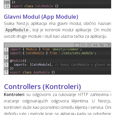
10
}
)
11
export
class
CatsModule
{
}
Glavni Modul (App Module)
Svaka Nest.js aplikacija ima glavni modul, obično nazvan
, koji je korenski modul aplikacije. On može
AppModule
uvoziti druge module i služi kao ulazna tačka za aplikaciju.
1
import
{
Module
}
from
'@nestjs/common'
;
2
import
{
CatsModule
}
from
'./cats/cats.module'
;
3
4
@
Module
(
{
5
imports
:
[
CatsModule
]
,
// Uvozi CatsModule u glavni modu
6
}
)
7
export
class
AppModule
{
}
Controllers (Kontroleri)
Kontroleri
su odgovorni za rukovanje HTTP zahtevima i
vraćanje odgovarajućih odgovora klijentima. U Nest.js,
kontroleri služe kao posrednici između klijenta i servisa. Oni
definišu rute i metode koje se aktiviraju kada se određene