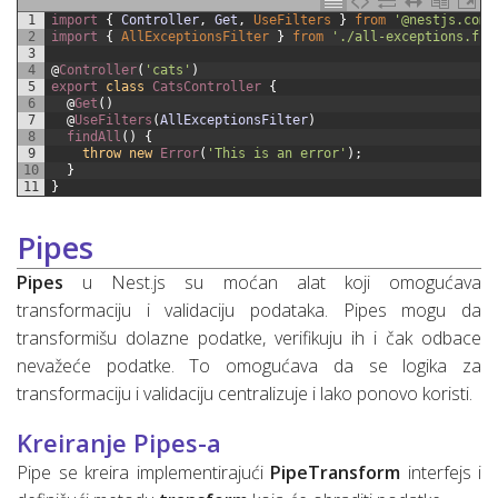
1
import
{
Controller
,
Get
,
UseFilters
}
from
'@nestjs.comm
2
import
{
AllExceptionsFilter
}
from
'./all-exceptions.fil
3
4
@
Controller
(
'cats'
)
5
export
class
CatsController
{
6
@
Get
(
)
7
@
UseFilters
(
AllExceptionsFilter
)
8
findAll
(
)
{
9
throw
new
Error
(
'This is an error'
)
;
10
}
11
}
Pipes
Pipes
u Nest.js su moćan alat koji omogućava
transformaciju i validaciju podataka. Pipes mogu da
transformišu dolazne podatke, verifikuju ih i čak odbace
nevažeće podatke. To omogućava da se logika za
transformaciju i validaciju centralizuje i lako ponovo koristi.
Kreiranje Pipes-a
Pipe se kreira implementirajući
PipeTransform
interfejs i