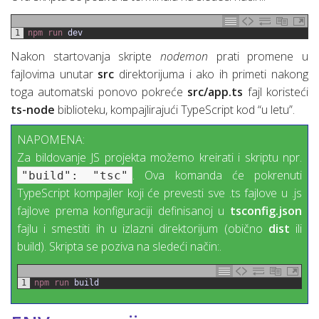
1
npm 
run 
dev
Nakon startovanja skripte
nodemon
prati promene u
fajlovima unutar
src
direktorijuma i ako ih primeti nakong
toga automatski ponovo pokreće
src/app.ts
fajl koristeći
ts-node
biblioteku, kompajlirajući TypeScript kod “u letu”.
NAPOMENA:
Za bildovanje JS projekta možemo kreirati i skriptu npr.
. Ova komanda će pokrenuti
"build": "tsc"
TypeScript kompajler koji će prevesti sve .ts fajlove u .js
fajlove prema konfiguraciji definisanoj u
tsconfig.json
fajlu i smestiti ih u izlazni direktorijum (obično
dist
ili
build). Skripta se poziva na sledeći način:.
1
npm 
run 
build