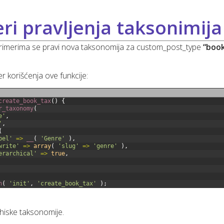
ri pravljenja taksonimija
rimerima se pravi nova taksonomija za custom_post_type
“boo
r korišćenja ove funkcije:
create_book_tax
(
)
{
r_taxonomy
(
e'
,
'
,
(
bel'
=
>
__
(
'Genre'
)
,
write'
=
>
array
(
'slug'
=
>
'genre'
)
,
erarchical'
=
>
true
,
n
(
'init'
,
'create_book_tax'
)
;
rhiske taksonomije.