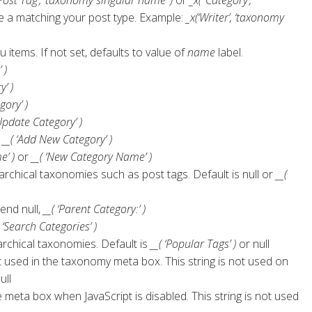
use a matching your post type. Example:
_x(‘Writer’, ‘taxonomy
items. If not set, defaults to value of
name
label.
 )
y’ )
gory’ )
‘Update Category’ )
r
__( ‘Add New Category’ )
e’ )
or
__( ‘New Category Name’ )
rarchical taxonomies such as post tags. Default is null or
__(
 end null,
__( ‘Parent Category:’ )
( ‘Search Categories’ )
rarchical taxonomies. Default is
__( ‘Popular Tags’ )
or null
 used in the taxonomy meta box. This string is not used on
ull
meta box when JavaScript is disabled. This string is not used