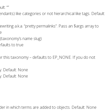
lt: “”
dants) like categories or not hierarchical like tags. Default:
writing a.k.a. “pretty permalinks”. Pass an $args array to
e
y (taxonomy’s name slug)
faults to true
or this taxonomy – defaults to EP_NONE. If you do not
my. Default: None
my. Default: None
er in which terms are added to objects. Default: None