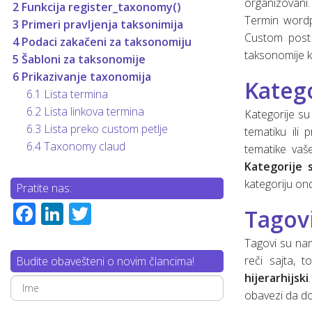
organizovani.
2
Funkcija register_taxonomy()
Osnove linux-a za web developere
SQL osnovne naredbe (upiti)
Termin word
3
Primeri pravljenja taksonimija
Custom post 
4
Podaci zakačeni za taksonomiju
Šta je “Dependencies injection”?
taksonomije k
5
Šabloni za taksonomije
6
Prikazivanje taxonomija
Šta je SCRUM?
Katego
6.1
Lista termina
6.2
Lista linkova termina
Web servisi (osnove)
Kategorije su
6.3
Lista preko custom petlje
tematiku ili
Mrežni protokoli (osnove)
6.4
Taxonomy claud
tematike vaš
Kategorije s
Mobilne aplikacije
Razvoj mobilnih aplikacija
kategoriju o
Pratite nas:
Chrome DevTools
Hibridne mobilne aplikacije
Facebook
LinkedIn
Twitter
Tagov
Tagovi su nam
reči sajta, 
Budite obavešteni o novim člancima!
hijerarhijski
obavezi da do