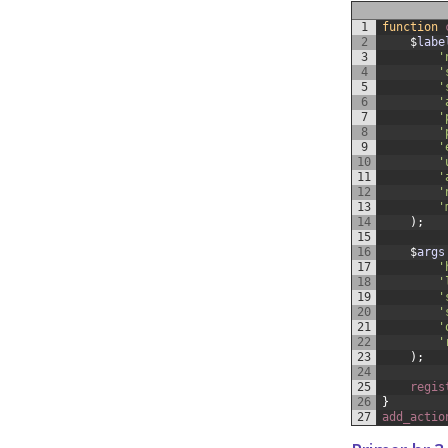
1
function
2
$
labe
3
'
4
'
5
'
6
'
7
'
8
'
9
'
10
'
11
'
12
'
13
'
14
)
;
15
16
$
args
17
'
18
'
19
'
20
'
21
'
22
'
23
)
;
24
25
regis
26
}
27
add_actio