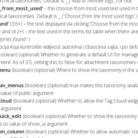
rchical taxonomies. Default is
__( ‘Add or remove tags’ )
or null
_from_most_used’
– the choose from most used text used in t
ical taxonomies. Default is
__( ‘Choose from the most used tags’ )
und’
(3.6+) – the text displayed via clicking ‘Choose from the m
e and (4.2+) – the text used in the terms list table when there a
ories found.’ )
cija koja kontroliše vidljivost autorima i čitaocima sajta, i po defa
oolean) (optional) Whether to generate a default UI for managing
ment. As of 3.5, setting this to false for attachment taxonomies w
menu
(boolean) (optional) Where to show the taxonomy in the a
nav_menus
(boolean) (optional) true makes this taxonomy availab
 value of public argument
cloud
(boolean) (optional) Whether to allow the Tag Cloud widget 
 argument
uick_edit
(boolean) (optional) Whether to show the taxonomy in t
ts to value of show_ui argument
in_column
(boolean) (optional) Whether to allow automatic cr