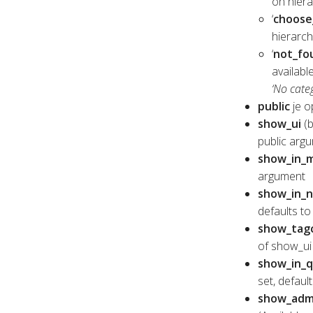
on hiera
‘
choose
hierarch
‘
not_fo
availabl
‘No categ
public
je op
show_ui
(b
public argu
show_in_
argument
show_in_
defaults to
show_tag
of show_ui
show_in_q
set, defaul
show_adm