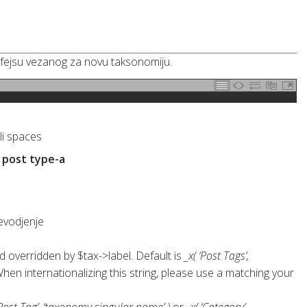
terfejsu vezanog za novu taksonomiju.
ili spaces
 post type-a
revodjenje
 overridden by $tax->label. Default is
_x( ‘Post Tags’,
When internationalizing this string, please use a matching your
‘Post Tag’, ‘taxonomy singular name’ )
or
_x( ‘Category’,