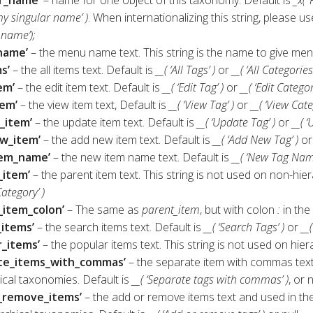
y singular name’ )
. When internationalizing this string, please 
 name’);
name’
– the menu name text. This string is the name to give menu 
s’
– the all items text. Default is
__( ‘All Tags’ )
or
__( ‘All Categories’
em’
– the edit item text. Default is
__( ‘Edit Tag’ )
or
__( ‘Edit Categor
em’
– the view item text, Default is
__( ‘View Tag’ )
or
__( ‘View Cate
_item’
– the update item text. Default is
__( ‘Update Tag’ )
or
__( 
w_item’
– the add new item text. Default is
__( ‘Add New Tag’ )
o
em_name’
– the new item name text. Default is
__( ‘New Tag Nam
_item’
– the parent item text. This string is not used on non-hie
ategory’ )
_item_colon’
– The same as
parent_item
, but with colon
:
in the
items’
– the search items text. Default is
__( ‘Search Tags’ )
or
__
_items’
– the popular items text. This string is not used on hie
te_items_with_commas’
– the separate item with commas text
ical taxonomies. Default is
__( ‘Separate tags with commas’ )
, or n
_remove_items’
– the add or remove items text and used in the 