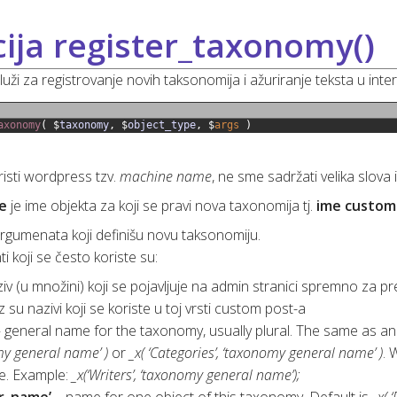
ija register_taxonomy()
luži za registrovanje novih taksonomija i ažuriranje teksta u in
axonomy
(
$
taxonomy
,
$
object_type
,
$
args
)
risti wordpress tzv.
machine name
, ne sme sadržati velika slova 
e
je ime objekta za koji se pravi nova taxonomija tj.
ime custom
argumenata koji definišu novu taksonomiju.
 koji se često koriste su:
iv (u množini) koji se pojavljuje na admin stranici spremno za p
z su nazivi koji se koriste u toj vrsti custom post-a
 general name for the taxonomy, usually plural. The same as and
y general name’ )
or
_x( ‘Categories’, ‘taxonomy general name’ )
. 
e. Example:
_x(‘Writers’, ‘taxonomy general name’);
ar_name’
– name for one object of this taxonomy. Default is
_x( 