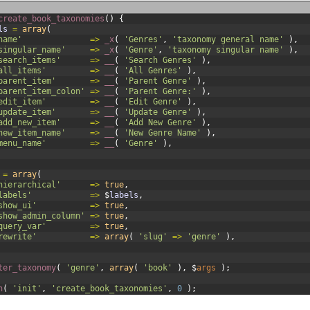
create_book_taxonomies
(
)
{
ls
=
array
(
name'
=
>
_x
(
'Genres'
,
'taxonomy general name'
)
,
singular_name'
=
>
_x
(
'Genre'
,
'taxonomy singular name'
)
,
search_items'
=
>
__
(
'Search Genres'
)
,
all_items'
=
>
__
(
'All Genres'
)
,
parent_item'
=
>
__
(
'Parent Genre'
)
,
parent_item_colon'
=
>
__
(
'Parent Genre:'
)
,
edit_item'
=
>
__
(
'Edit Genre'
)
,
update_item'
=
>
__
(
'Update Genre'
)
,
add_new_item'
=
>
__
(
'Add New Genre'
)
,
new_item_name'
=
>
__
(
'New Genre Name'
)
,
menu_name'
=
>
__
(
'Genre'
)
,
=
array
(
hierarchical'
=
>
true
,
labels'
=
>
$
labels
,
show_ui'
=
>
true
,
show_admin_column'
=
>
true
,
query_var'
=
>
true
,
rewrite'
=
>
array
(
'slug'
=
>
'genre'
)
,
ter_taxonomy
(
'genre'
,
array
(
'book'
)
,
$
args
)
;
n
(
'init'
,
'create_book_taxonomies'
,
0
)
;