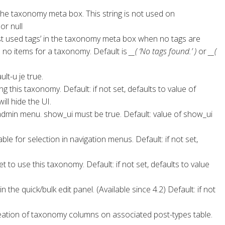
he taxonomy meta box. This string is not used on
or null
ost used tags’ in the taxonomy meta box when no tags are
re no items for a taxonomy. Default is
__( ‘No tags found.’ )
or
__(
ult-u je true.
 this taxonomy. Default: if not set, defaults to value of
ill hide the UI.
dmin menu. show_ui must be true. Default: value of show_ui
le for selection in navigation menus. Default: if not set,
to use this taxonomy. Default: if not set, defaults to value
he quick/bulk edit panel. (Available since 4.2) Default: if not
eation of taxonomy columns on associated post-types table.