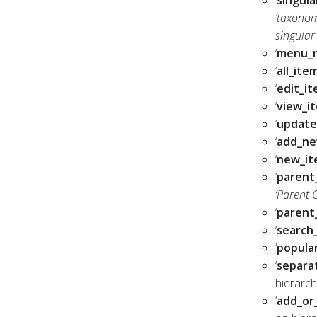
‘taxonom
singular
‘
menu_
‘
all_item
‘
edit_it
‘
view_it
‘
update
‘
add_ne
‘
new_it
‘
parent
‘Parent C
‘
parent
‘
search_
‘
popular
‘
separa
hierarch
‘
add_or