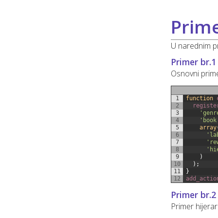
Prime
U narednim p
Primer br.1
Osnovni prime
1
function
2
registe
3
'genr
4
'book
5
array
6
'la
7
're
8
'hi
9
)
10
)
;
11
}
12
add_actio
Primer br.2
Primer hijera