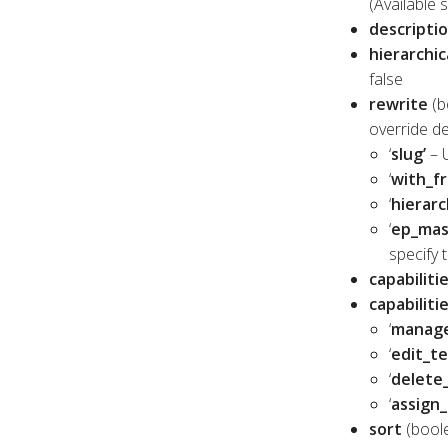
(Available s
descripti
hierarchic
false
rewrite
(b
override de
‘
slug’
– U
‘
with_fr
‘
hierarch
‘
ep_mas
specify 
capabiliti
capabiliti
‘
manage
‘
edit_te
‘
delete
‘
assign_
sort
(boole