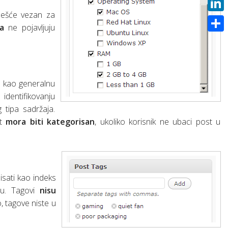
hild”
pt + Docker)
Rad sa SQLite bazom u Androidu uz pomoć Room bibiloteke
češće vezan za
Link
a
ne pojavljuju
 interfejsom
Shar
roup”
h kao generalnu
identifikovanju
tipa sadržaja.
st
mora biti kategorisan
, ukoliko korisnik ne ubaci post u
sati kao indeks
ou. Tagovi
nisu
, tagove niste u