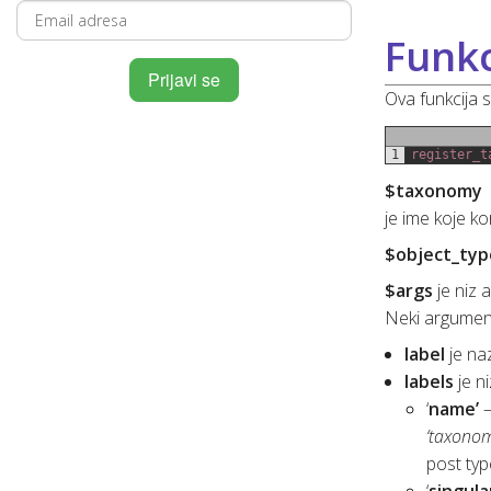
Funkc
Ova funkcija s
1
register_t
$taxonomy
je ime koje ko
$object_typ
$args
je niz 
Neki argumenti
label
je naz
labels
je ni
‘
name’
–
‘taxonom
post typ
‘
singul