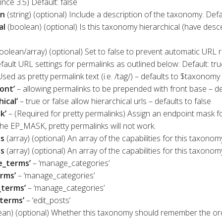
ince 3.5) Default: false
on
(string) (optional) Include a description of the taxonomy. Defau
al
(boolean) (optional) Is this taxonomy hierarchical (have descen
oolean/array) (optional) Set to false to prevent automatic URL re
fault URL settings for permalinks as outlined below: Default: tru
sed as pretty permalink text (i.e. /tag/) – defaults to $taxonom
ont’
– allowing permalinks to be prepended with front base – de
ical’
– true or false allow hierarchical urls – defaults to false
k’
– (Required for pretty permalinks) Assign an endpoint mask f
the EP_MASK, pretty permalinks will not work.
es
(array) (optional) An array of the capabilities for this taxono
es
(array) (optional) An array of the capabilities for this taxono
_terms’
– ‘manage_categories’
rms’
– ‘manage_categories’
_terms’
– ‘manage_categories’
terms’
– ‘edit_posts’
an) (optional) Whether this taxonomy should remember the ord