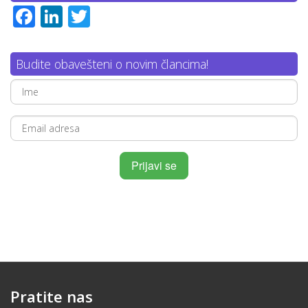
Facebook
LinkedIn
Twitter
Budite obavešteni o novim člancima!
Pratite nas