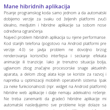
Mane hibridnih aplikacija
Pisanje programskog koda samo jednom a da automatski
dobijemo verzije za svaku od željenih platformi zvuči
idealno, medjutim i hibridne aplikacije sa sobom nose
određena ograničenja.
Najveći problem hibridnih aplikacija su njene performanse.
Kod starijih telefona (pogotovo na Android platformi pre
verzije 4.0) se javlja problem ne dovoljno brzog
renderovanja korisničko interfejsa i seckanje efekata
animacije ili tranzicije. Iako je trenutno situacija bolja,
uglavnom zbog značajne procesorske snage aktuelnih
aparata, a delom zbog alata koje se koriste za razvoj i
napretka u optimizaciji mobilnih operativnih sistema. Ipak
za neke funkcionalnosti (npr. widget na Android platformi)
hibridne web aplikacije i dalje nemaju adekvatno rešenje.
Ne treba zanemariti da gradeći hibridne aplikacije mi
automatski nasledjujemo sve probleme koje dolaze sa