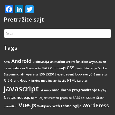
Facebook
LinkedIn
Twitter
Pretražite sajt
Tags
Android
animacija
animation
arrow function
AMD
async/await
CSS
class
baza podataka
Browserify
CommonJS
destruktuiranje
Docker
ES6
ES2015
event loop
Eksponencijalni operator
event
every()
Generatori
Git
Grunt
Heap
HTML
Hibridne mobilne aplikacije
Iteratori
javascript
modularno programiranje
map
let
MySql
node.js
Nest.js
SASS
Stack
npm
Object.create()
promise
sql
SQLite
Vue.js
WordPress
Web tehnologije
Webpack
transition