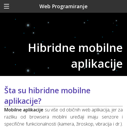
Web Programiranje
Hibridne mobilne
aplikacije
Šta su hibridne mobilne
aplikacije?
Mobilne aplikacije
su više od običnih web aplikacija, jer za
razliku od browsera mobilni uređaji imaju senzore i
specifične funkcionalnosti (kamera, žiroskop, vibracija i dr.).