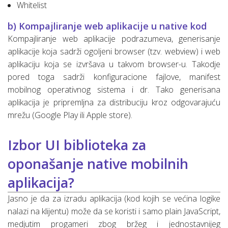
Whitelist
b) Kompajliranje web aplikacije u native kod
Kompajliranje web aplikacije podrazumeva, generisanje
aplikacije koja sadrži ogoljeni browser (tzv. webview) i web
aplikaciju koja se izvršava u takvom browser-u. Takodje
pored toga sadrži konfiguracione fajlove, manifest
mobilnog operativnog sistema i dr. Tako generisana
aplikacija je pripremljna za distribuciju kroz odgovarajuću
mrežu (Google Play ili Apple store).
Izbor UI biblioteka za
oponašanje native mobilnih
aplikacija?
Jasno je da za izradu aplikacija (kod kojih se većina logike
nalazi na klijentu) može da se koristi i samo plain JavaScript,
medjutim progameri zbog bržeg i jednostavnijeg