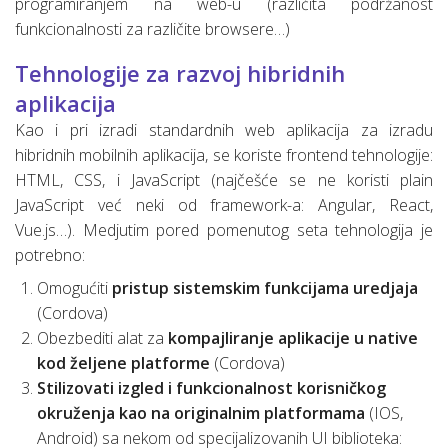
programiranjem na web-u (različita podržanost
funkcionalnosti za različite browsere…)
Tehnologije za razvoj hibridnih
aplikacija
Kao i pri izradi standardnih web aplikacija za izradu
hibridnih mobilnih aplikacija, se koriste frontend tehnologije:
HTML, CSS, i JavaScript (najčešće se ne koristi plain
JavaScript već neki od framework-a: Angular, React,
Vue.js…). Medjutim pored pomenutog seta tehnologija je
potrebno:
Omogućiti
pristup sistemskim funkcijama uredjaja
(Cordova)
Obezbediti alat za
kompajliranje aplikacije u native
kod željene platforme
(Cordova)
Stilizovati izgled i funkcionalnost korisničkog
okruženja kao na originalnim platformama
(IOS,
Android) sa nekom od specijalizovanih UI biblioteka: