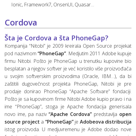
Ionic, Framework7, OnsenUI, Quasar…
Cordova
Šta je Cordova a šta PhoneGap?
Kompanija “Nitobi” je 2009 kreirala Open Source projekat
pod nazivmom
“PhoneGap”
. Medjutim 2011 Adobe kupuje
firmu Nitobi. Pošto je PhoneGap u trenutku kupovine bio
besplatan a njegov softver je već koristilo više proizvođača
u svojim softverskim proizvodima (Oracle, IBM…), da bi
zaštitili dugovečnost projekta PhoneGap, Nitobi je pre
prodaje donirao PhoneGap “Apache Softvare” fondaciji.
Pošto je sa kupovinom firme Nitobi Adobe kupio pravo i na
ime “PhoneGap”, stoga je Apache fondacija generisala
novo ime, pa naziv
“Apache Cordova”
predstavlja
open
source project
a
“PhoneGap”
je
Adobeova distribucija
istog proizvoda. U medjuvremenu je Adobe dodao nove