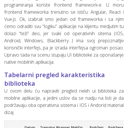
programiranja koriste frontend framework-e. U moru
frontend frameworka trenutno se ističu: Angular, React i
Vue.js. Ok, izabrali smo jedan od frameworka i sa njim
ćemo odraditi svu “logiku” aplikacije na klijentu medjutim tu
dolazi “teži” deo, jer svaki od operativnih sitema (IOS,
Android, Windows, Blackberry…) ima svoj prepoznatljiv
korisnički interfejs, pa je izrada interfejsa ogroman posao.
Upravo tada na scenu stupaju UI biblioteke za oponašanje
native mobilnih aplikacija.
Tabelarni pregled karakteristika
biblioteka
U ovom delu ću napraviti pregled nekih ui bibloteka za
mobilne aplikacije, a jedini uslov da se nadju na listi je da
podržavaju oba operativna sistema i IOS i Andorid material
dizaj.
P
Datum
Trenutna
Wrapper
Matični
Podržani
Podržana