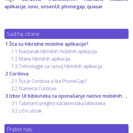
aplikacije
,
ionic
,
onsenUI
,
phonegap
,
quasar
Sadržaj strane:
1
Šta su hibridne mobilne aplikacije?
1.1
Nastanak hibridnih mobilnih aplikacija
1.2
Mane hibridnih aplikacija
1.3
Tehnologije za razvoj hibridnih aplikacija
2
Cordova
2.1
Šta je Cordova a šta PhoneGap?
2.2
Namena Cordove
3
Izbor UI biblioteka za oponašanje native mobilnih aplikacija?
3.1
Tabelarni pregled karakteristika biblioteka
3.2
Lični utisak
Pratite nas: