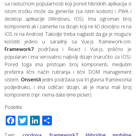
sa rastućnom popularnosti koji pored hibridnih aplikacija o
istom trošku može da generiše (sa istim kodom) i PWA i
desktop aplikacije (Windows, IOS). Ima ogroman broj
komponenti ali i zamerke na dizajn koji ne liči dovoljno ni na
IOS ni na Android. Takodje treba naglasiti da ga je moguće
koristiti jedino u saradnji sa Vue.js framework-om.
Framework7
podržava i React i Vue.js, prilično je
popularan i ima verovatno najbolji dizajn (naručito za IOS).
Pored toga ima pristojan broj komponenti, medjutim
preferira lični način rutiranja i lični DOM management
sistem.
OnsenUi
jedini podržava sva tri glavna frameworka
podjednako, i ima odličan dizajn, ali je mana mali broj
komponenti (npr. nema date-time picker).
Podelite:
Facebook
Twitter
LinkedIn
Share
Tags:
cordova
,
framework7
,
Hibridne mobilne