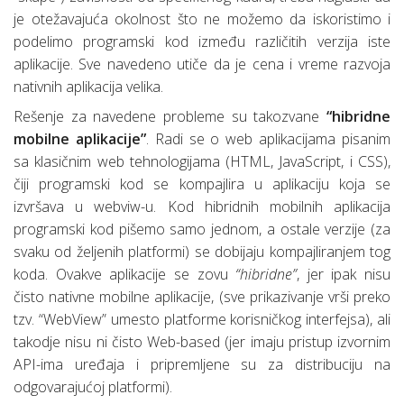
je otežavajuća okolnost što ne možemo da iskoristimo i
podelimo programski kod između različitih verzija iste
aplikacije. Sve navedeno utiče da je cena i vreme razvoja
nativnih aplikacija velika.
Rešenje za navedene probleme su takozvane
“hibridne
mobilne aplikacije”
. Radi se o web aplikacijama pisanim
sa klasičnim web tehnologijama (HTML, JavaScript, i CSS),
čiji programski kod se kompajlira u aplikaciju koja se
izvršava u webviw-u. Kod hibridnih mobilnih aplikacija
programski kod pišemo samo jednom, a ostale verzije (za
svaku od željenih platformi) se dobijaju kompajliranjem tog
koda. Ovakve aplikacije se zovu
“hibridne”
, jer ipak nisu
čisto nativne mobilne aplikacije, (sve prikazivanje vrši preko
tzv. “WebView” umesto platforme korisničkog interfejsa), ali
takodje nisu ni čisto Web-based (jer imaju pristup izvornim
API-ima uređaja i pripremljene su za distribuciju na
odgovarajućoj platformi).