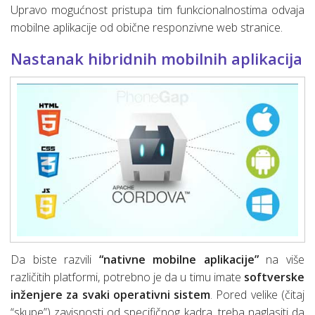
Upravo mogućnost pristupa tim funkcionalnostima odvaja
mobilne aplikacije od obične responzivne web stranice.
Nastanak hibridnih mobilnih aplikacija
Da biste razvili
“nativne mobilne aplikacije”
na više
različitih platformi, potrebno je da u timu imate
softverske
inženjere za svaki operativni sistem
. Pored velike (čitaj
“skupe”) zavisnosti od specifičnog kadra, treba naglasiti da