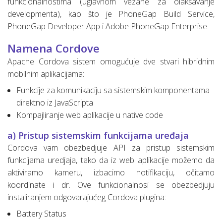
funkcionalnostima (uglavnom vezane za olakšavanje
developmenta), kao što je PhoneGap Build Service,
PhoneGap Developer App i Adobe PhoneGap Enterprise.
Namena Cordove
Apache Cordova sistem omogućuje dve stvari hibridnim
mobilnim aplikacijama:
Funkcije za komunikaciju sa sistemskim komponentama
direktno iz JavaScripta
Kompajliranje web aplikacije u native code
a) Pristup sistemskim funkcijama uređaja
Cordova vam obezbedjuje API za pristup sistemskim
funkcijama uredjaja, tako da iz web aplikacije možemo da
aktiviramo kameru, izbacimo notifikaciju, očitamo
koordinate i dr. Ove funkcionalnosi se obezbedjuju
instaliranjem odgovarajućeg Cordova plugina:
Battery Status