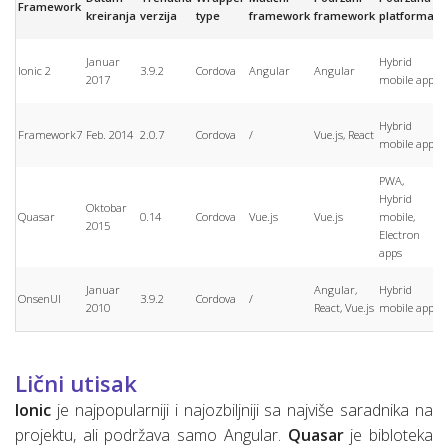
Framework
v
kreiranja
verzija
type
framework
framework
platforma
p
A
Januar
Hybrid
Ionic 2
3.9.2
Cordova
Angular
Angular
4.
2017
mobile app
8
A
Hybrid
Framework7
Feb. 2014
2.0.7
Cordova
/
Vue.js, React
~4
mobile app
7
PWA,
Hybrid
A
Oktobar
Quasar
0.14
Cordova
Vue.js
Vue.js
mobile,
~4
2015
Electron
7
apps
A
Januar
Angular,
Hybrid
OnsenUI
3.9.2
Cordova
/
4.
2010
React, Vue.js
mobile app
8
Lični utisak
Ionic
je najpopularniji i najozbiljniji sa najviše saradnika na
projektu, ali podržava samo Angular.
Quasar
je bibloteka