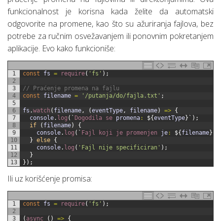
funkcionalnost je korisna kada želite da automatski
odgovorite na promene, kao što su ažuriranja fajlova, bez
potrebe za ručnim osvežavanjem ili ponovnim pokretanjem
aplikacije. Evo kako funkcioniše:
1
const
fs
=
require
(
'fs'
)
;
2
3
// Praćenje promena na fajlu
4
const
filename
=
'/putanja/do/fajla.txt'
;
5
6
fs
.
watch
(
filename
,
(
eventType
,
filename
)
=
>
{
7
console
.
log
(
`
Dogodila 
se 
promena
:
$
{
eventType
}
`
)
;
8
if
(
filename
)
{
9
console
.
log
(
`
Fajl 
koji 
je 
promenjen 
je
:
$
{
filename
}
`
)
10
}
else
{
11
console
.
log
(
'Fajl nije specificiran'
)
;
12
}
13
}
)
;
Ili uz korišćenje promisa:
1
const
fs
=
require
(
'fs'
)
;
2
3
(
async
(
)
=
>
{