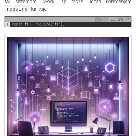
fajl sistemom. Modul se može učitati korišćenjem
funkcije:
require
1
const
fs
=
require
(
'fs'
)
;