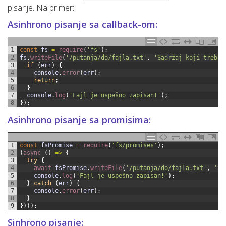
pisanje. Na primer:
Asinhrono pisanje sa callback-om:
1
const
fs
=
require
(
'fs'
)
;
2
fs
.
writeFile
(
'/putanja/do/fajla.txt'
,
'Sadržaj koji treba 
3
if
(
err
)
{
4
console
.
error
(
err
)
;
5
return
;
6
}
7
console
.
log
(
'Fajl je uspešno zapisan!'
)
;
8
}
)
;
Asinhrono pisanje sa promisima:
1
const
fsPromise
=
require
(
'fs/promises'
)
;
2
(
async
(
)
=
>
{
3
try
{
4
await 
fsPromise
.
writeFile
(
'/putanja/do/fajla.txt'
,
'Sa
5
console
.
log
(
'Fajl je uspešno zapisan!'
)
;
6
}
catch
(
err
)
{
7
console
.
error
(
err
)
;
8
}
9
}
)
(
)
;
Sinhrono pisanje: