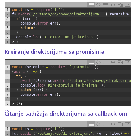
1
const
fs
=
require
(
'fs'
)
;
2
fs
.
mkdir
(
'/putanja/do/novog/direktorijuma'
,
{
recursive
:
t
3
if
(
err
)
{
4
console
.
error
(
err
)
;
5
return
;
6
}
7
console
.
log
(
'Direktorijum je kreiran!'
)
;
8
}
)
;
Kreiranje direktorijuma sa promisima:
1
const
fsPromise
=
require
(
'fs/promises'
)
;
2
(
async
(
)
=
>
{
3
try
{
4
await 
fsPromise
.
mkdir
(
'/putanja/do/novog/direktorijuma
5
console
.
log
(
'Direktorijum je kreiran!'
)
;
6
}
catch
(
err
)
{
7
console
.
error
(
err
)
;
8
}
9
}
)
(
)
;
Čitanje sadržaja direktorijuma sa callback-om:
1
const
fs
=
require
(
'fs'
)
;
2
fs
.
readdir
(
'/putanja/do/direktorijuma'
,
(
err
,
files
)
=
>
{