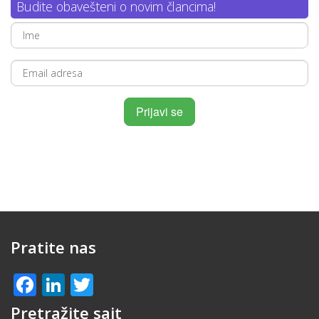
Budite obavešteni o novim člancima!
Pratite nas
Facebook
LinkedIn
Twitter
Pretražite sajt