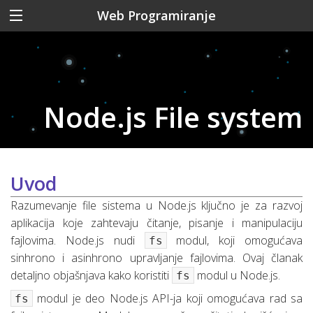
Web Programiranje
Node.js File system
Uvod
Razumevanje file sistema u Node.js ključno je za razvoj
aplikacija koje zahtevaju čitanje, pisanje i manipulaciju
fajlovima. Node.js nudi
modul, koji omogućava
fs
sinhrono i asinhrono upravljanje fajlovima. Ovaj članak
detaljno objašnjava kako koristiti
modul u Node.js.
fs
modul je deo Node.js API-ja koji omogućava rad sa
fs