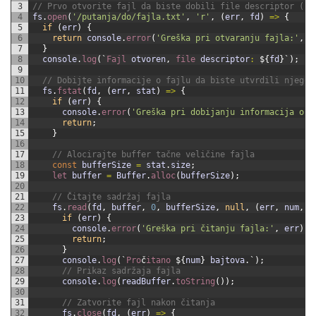
3
// Prvo otvorite fajl da biste dobili file descriptor (fd
4
fs
.
open
(
'/putanja/do/fajla.txt'
,
'r'
,
(
err
,
fd
)
=
>
{
5
if
(
err
)
{
6
return
console
.
error
(
'Greška pri otvaranju fajla:'
,
e
7
}
8
console
.
log
(
`
Fajl 
otvoren
,
file 
descriptor
:
$
{
fd
}
`
)
;
9
10
// Dobijte informacije o fajlu da biste utvrdili njegov
11
fs
.
fstat
(
fd
,
(
err
,
stat
)
=
>
{
12
if
(
err
)
{
13
console
.
error
(
'Greška pri dobijanju informacija o f
14
return
;
15
}
16
17
// Alocirajte buffer tačne veličine fajla
18
const
bufferSize
=
stat
.
size
;
19
let 
buffer
=
Buffer
.
alloc
(
bufferSize
)
;
20
21
// Čitajte sadržaj fajla
22
fs
.
read
(
fd
,
buffer
,
0
,
bufferSize
,
null
,
(
err
,
num
,
r
23
if
(
err
)
{
24
console
.
error
(
'Greška pri čitanju fajla:'
,
err
)
;
25
return
;
26
}
27
console
.
log
(
`
Pro
č
itano
$
{
num
}
bajtova
.
`
)
;
28
// Prikaz sadržaja fajla
29
console
.
log
(
readBuffer
.
toString
(
)
)
;
30
31
// Zatvorite fajl nakon čitanja
32
fs
.
close
(
fd
,
(
err
)
=
>
{