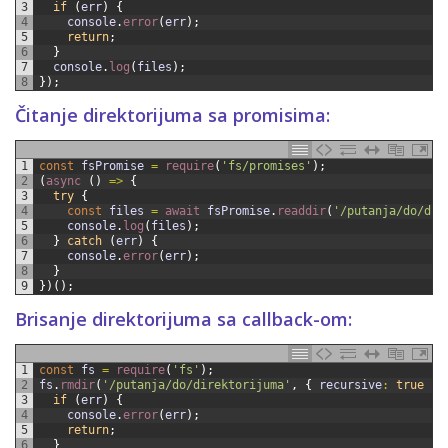
3
if
(
err
)
{
4
console
.
error
(
err
)
;
5
return
;
6
}
7
console
.
log
(
files
)
;
8
}
)
;
Čitanje direktorijuma sa promisima:
1
const
fsPromise
=
require
(
'fs/promises'
)
;
2
(
async
(
)
=
>
{
3
try
{
4
const
files
=
await 
fsPromise
.
readdir
(
'/putanja/do/dir
5
console
.
log
(
files
)
;
6
}
catch
(
err
)
{
7
console
.
error
(
err
)
;
8
}
9
}
)
(
)
;
Brisanje direktorijuma sa callback-om:
1
const
fs
=
require
(
'fs'
)
;
2
fs
.
rmdir
(
'/putanja/do/direktorijuma'
,
{
recursive
:
true
}
,
3
if
(
err
)
{
4
console
.
error
(
err
)
;
5
return
;
6
}