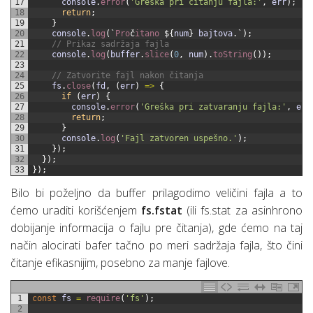
17
console
.
error
(
'Greška pri čitanju fajla:'
,
err
)
;
18
return
;
19
}
20
console
.
log
(
`
Pro
č
itano
$
{
num
}
bajtova
.
`
)
;
21
// Prikaz sadržaja fajla
22
console
.
log
(
buffer
.
slice
(
0
,
num
)
.
toString
(
)
)
;
23
24
// Zatvorite fajl nakon čitanja
25
fs
.
close
(
fd
,
(
err
)
=
>
{
26
if
(
err
)
{
27
console
.
error
(
'Greška pri zatvaranju fajla:'
,
err
28
return
;
29
}
30
console
.
log
(
'Fajl zatvoren uspešno.'
)
;
31
}
)
;
32
}
)
;
33
}
)
;
Bilo bi poželjno da buffer prilagodimo veličini fajla a to
ćemo uraditi korišćenjem
fs.fstat
(ili fs.stat za asinhrono
dobijanje informacija o fajlu pre čitanja), gde ćemo na taj
način alocirati bafer tačno po meri sadržaja fajla, što čini
čitanje efikasnijim, posebno za manje fajlove.
1
const
fs
=
require
(
'fs'
)
;
2