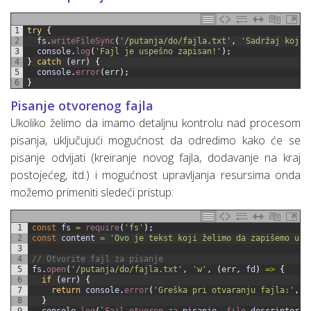
1
try
{
2
fs
.
writeFileSync
(
'/putanja/do/fajla.txt'
,
'Sadržaj koji 
3
console
.
log
(
'Fajl je uspešno zapisan!'
)
;
4
}
catch
(
err
)
{
5
console
.
error
(
err
)
;
6
}
Pisanje otvorenog fajla
Ukoliko želimo da imamo detaljnu kontrolu nad procesom
pisanja, uključujući mogućnost da odredimo kako će se
pisanje odvijati (kreiranje novog fajla, dodavanje na kraj
postojećeg, itd.) i mogućnost upravljanja resursima onda
možemo primeniti sledeći pristup:
1
const
fs
=
require
(
'fs'
)
;
2
const
content
=
'Ovo je tekst koji želimo da zapišemo u f
3
4
// Otvorite fajl za pisanje
5
fs
.
open
(
'/putanja/do/fajla.txt'
,
'w'
,
(
err
,
fd
)
=
>
{
6
if
(
err
)
{
7
return
console
.
error
(
'Greška pri otvaranju fajla:'
,
e
8
}