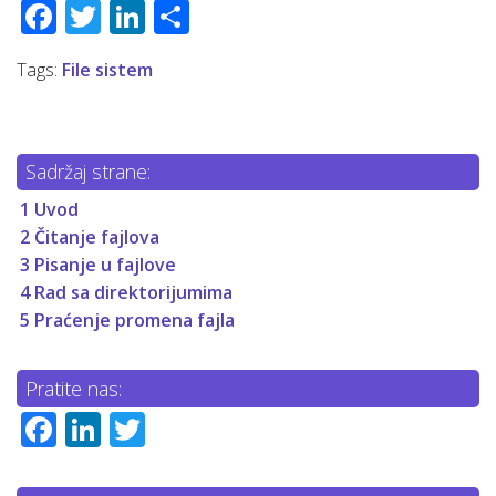
Facebook
Twitter
LinkedIn
Share
Tags:
File sistem
Sadržaj strane:
1
Uvod
2
Čitanje fajlova
3
Pisanje u fajlove
4
Rad sa direktorijumima
5
Praćenje promena fajla
Pratite nas:
Facebook
LinkedIn
Twitter