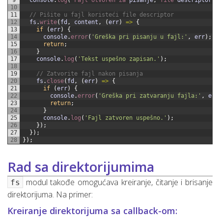
9
console
.
log
(
`
Fajl 
otvoren 
za 
pisanje
,
file 
descriptor
:
10
11
// Pišite u fajl koristeći file descriptor
12
fs
.
write
(
fd
,
content
,
(
err
)
=
>
{
13
if
(
err
)
{
14
console
.
error
(
'Greška pri pisanju u fajl:'
,
err
)
;
15
return
;
16
}
17
console
.
log
(
'Tekst uspešno zapisan.'
)
;
18
19
// Zatvorite fajl nakon pisanja
20
fs
.
close
(
fd
,
(
err
)
=
>
{
21
if
(
err
)
{
22
console
.
error
(
'Greška pri zatvaranju fajla:'
,
err
23
return
;
24
}
25
console
.
log
(
'Fajl zatvoren uspešno.'
)
;
26
}
)
;
27
}
)
;
28
}
)
;
Rad sa direktorijumima
modul takođe omogućava kreiranje, čitanje i brisanje
fs
direktorijuma. Na primer:
Kreiranje direktorijuma sa callback-om: