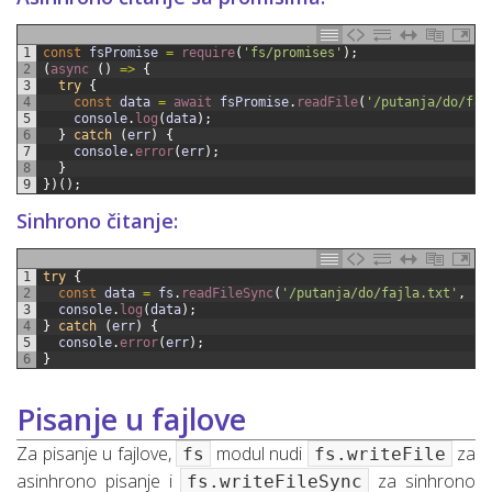
1
const
fsPromise
=
require
(
'fs/promises'
)
;
2
(
async
(
)
=
>
{
3
try
{
4
const
data
=
await 
fsPromise
.
readFile
(
'/putanja/do/faj
5
console
.
log
(
data
)
;
6
}
catch
(
err
)
{
7
console
.
error
(
err
)
;
8
}
9
}
)
(
)
;
Sinhrono čitanje:
1
try
{
2
const
data
=
fs
.
readFileSync
(
'/putanja/do/fajla.txt'
,
'u
3
console
.
log
(
data
)
;
4
}
catch
(
err
)
{
5
console
.
error
(
err
)
;
6
}
Pisanje u fajlove
Za pisanje u fajlove,
modul nudi
za
fs
fs.writeFile
asinhrono pisanje i
za sinhrono
fs.writeFileSync