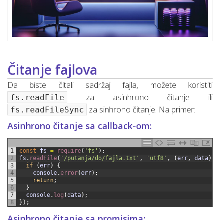
Čitanje fajlova
Da biste čitali sadržaj fajla, možete koristiti
za asinhrono čitanje ili
fs.readFile
za sinhrono čitanje. Na primer:
fs.readFileSync
Asinhrono čitanje sa callback-om:
1
const
fs
=
require
(
'fs'
)
;
2
fs
.
readFile
(
'/putanja/do/fajla.txt'
,
'utf8'
,
(
err
,
data
)
=
3
if
(
err
)
{
4
console
.
error
(
err
)
;
5
return
;
6
}
7
console
.
log
(
data
)
;
8
}
)
;
Asinhrono čitanje sa promisima: