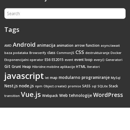
Tags
Android
animacija
animation
arrow function
AMD
async/await
CSS
class
baza podataka
Browserify
CommonJS
destruktuiranje
Docker
ES6
ES2015
event loop
Eksponencijalni operator
event
every()
Generatori
Git
Grunt
Heap
HTML
Hibridne mobilne aplikacije
Iteratori
javascript
modularno programiranje
map
let
MySql
node.js
Nest.js
SASS
Stack
npm
Object.create()
promise
sql
SQLite
Vue.js
WordPress
Web tehnologije
Webpack
transition