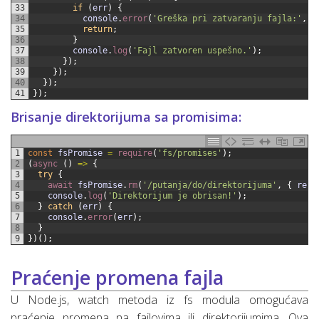
33
if
(
err
)
{
34
console
.
error
(
'Greška pri zatvaranju fajla:'
,
e
35
return
;
36
}
37
console
.
log
(
'Fajl zatvoren uspešno.'
)
;
38
}
)
;
39
}
)
;
40
}
)
;
41
}
)
;
Brisanje direktorijuma sa promisima:
1
const
fsPromise
=
require
(
'fs/promises'
)
;
2
(
async
(
)
=
>
{
3
try
{
4
await 
fsPromise
.
rm
(
'/putanja/do/direktorijuma'
,
{
recu
5
console
.
log
(
'Direktorijum je obrisan!'
)
;
6
}
catch
(
err
)
{
7
console
.
error
(
err
)
;
8
}
9
}
)
(
)
;
Praćenje promena fajla
U Node.js, watch metoda iz fs modula omogućava
praćenje promena na fajlovima ili direktorijumima. Ova