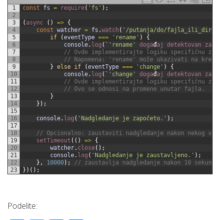
1
const
fs
=
require
(
'fs'
)
;
2
3
(
async
(
)
=
>
{
4
const
watcher
=
fs
.
watch
(
'/putanja/do/fajla_ili_direk
5
if
(
eventType
===
'rename'
)
{
6
console
.
log
(
`
'rename'
doga
đ
aj
detektovan
za
$
7
// Ovde implementirajte logiku specifičnu za 
8
// Napomena: 'rename' može ukazivati na kreir
9
}
else
if
(
eventType
===
'change'
)
{
10
console
.
log
(
`
'change'
doga
đ
aj
detektovan
za
$
11
// Ovde implementirajte logiku specifičnu za 
12
// Ovo se odnosi na promene unutar fajla.
13
}
14
}
)
;
15
16
console
.
log
(
'Nadgledanje je započeto.'
)
;
17
18
// Opcionalno: zaustaviti nadgledanje nakon nekog vre
19
setTimeout
(
(
)
=
>
{
20
watcher
.
close
(
)
;
21
console
.
log
(
'Nadgledanje je zaustavljeno.'
)
;
22
}
,
10000
)
;
// zaustavlja nadgledanje nakon 10 sekundi
23
}
)
(
)
;
Podelite: