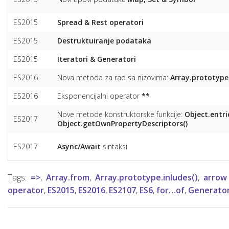
ES2015
Spread & Rest operatori
ES2015
Destruktuiranje podataka
ES2015
Iteratori & Generatori
ES2016
Nova metoda za rad sa nizovima:
Array.prototype.
ES2016
Eksponencijalni operator
**
Nove metode konstruktorske funkcije:
Object.entri
ES2017
Object.getOwnPropertyDescriptors()
ES2017
Async/Await
sintaksi
Tags:
=>
,
Array.from
,
Array.prototype.inludes()
,
arrow
operator
,
ES2015
,
ES2016
,
ES2107
,
ES6
,
for…of
,
Generator