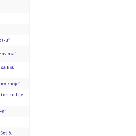
ipt-u”
izovima”
 sa ES6
ramiranje”
torske f-je
-a”
 Set &