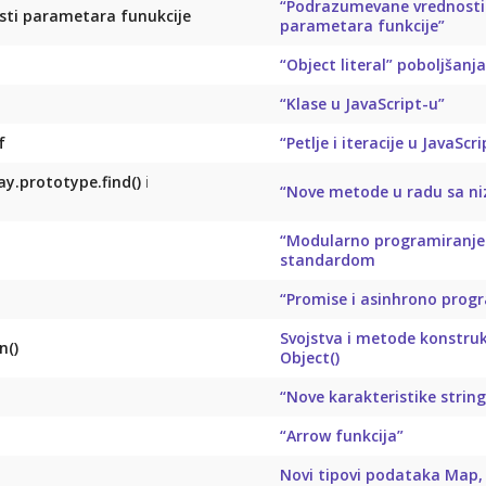
“Podrazumevane vrednosti
sti parametara funukcije
parametara funkcije”
“Object literal” poboljšanja
“Klase u JavaScript-u”
f
“Petlje i iteracije u JavaScr
ay.prototype.find()
i
“Nove metode u radu sa n
“Modularno programiranje
standardom
“Promise i asinhrono prog
Svojstva i metode konstruk
n()
Object()
“Nove karakteristike string
“Arrow funkcija”
Novi tipovi podataka Map,