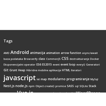
Tags
Android
animacija
animation
arrow function
AMD
async/await
CSS
class
baza podataka
Browserify
CommonJS
destruktuiranje
Docker
ES6
ES2015
event loop
Eksponencijalni operator
event
every()
Generatori
Git
Grunt
Heap
HTML
Hibridne mobilne aplikacije
Iteratori
javascript
modularno programiranje
map
let
MySql
node.js
Nest.js
SASS
Stack
npm
Object.create()
promise
sql
SQLite
Vue.js
WordPress
Web tehnologije
Webpack
transition