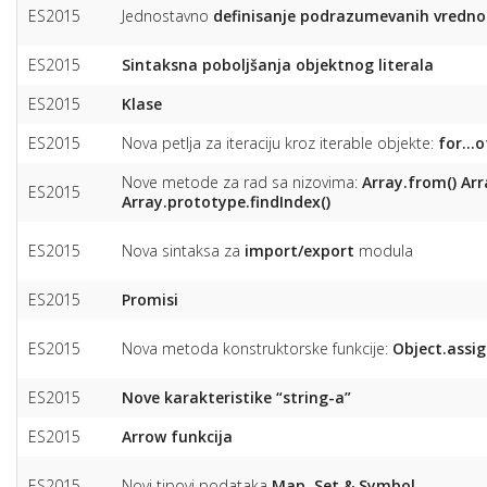
ES2015
Jednostavno
definisanje podrazumevanih vredno
ES2015
Sintaksna poboljšanja objektnog literala
ES2015
Klase
ES2015
Nova petlja za iteraciju kroz iterable objekte:
for…o
Nove metode za rad sa nizovima:
Array.from()
Arr
ES2015
Array.prototype.findIndex()
ES2015
Nova sintaksa za
import/export
modula
ES2015
Promisi
ES2015
Nova metoda konstruktorske funkcije:
Object.assig
ES2015
Nove karakteristike “string-a”
ES2015
Arrow funkcija
ES2015
Novi tipovi podataka
Map, Set & Symbol