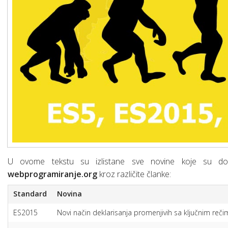
Osnove linux-a za web developere
SQL osnovne naredbe (upiti)
Šta je “Dependencies injection”?
Šta je SCRUM?
Web servisi (osnove)
Mrežni protokoli (osnove)
Mobilne aplikacije
Razvoj mobilnih aplikacija
Chrome DevTools
Hibridne mobilne aplikacije
U ovome tekstu su izlistane sve novine koje su doš
webprogramiranje.org
kroz različite članke:
Standard
Novina
ES2015
Novi način deklarisanja promenjivih sa ključnim reč