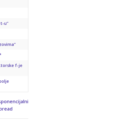
pt-u”
izovima”
*
torske f-je
bolje
sponencijalni
pread