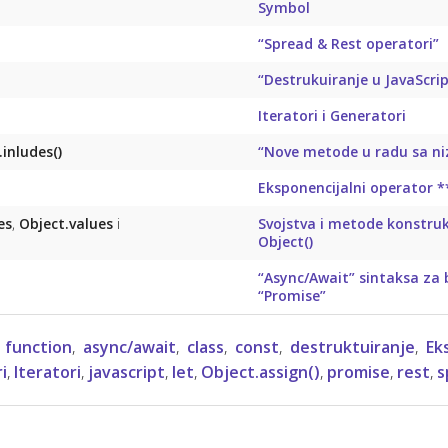
Symbol
“Spread & Rest operatori”
“Destrukuiranje u JavaScri
Iteratori i Generatori
inludes()
“Nove metode u radu sa n
Eksponencijalni operator *
es
,
Object.values
i
Svojstva i metode konstruk
Object()
“Async/Await” sintaksa za 
“Promise”
 function
,
async/await
,
class
,
const
,
destruktuiranje
,
Ek
i
,
Iteratori
,
javascript
,
let
,
Object.assign()
,
promise
,
rest
,
s