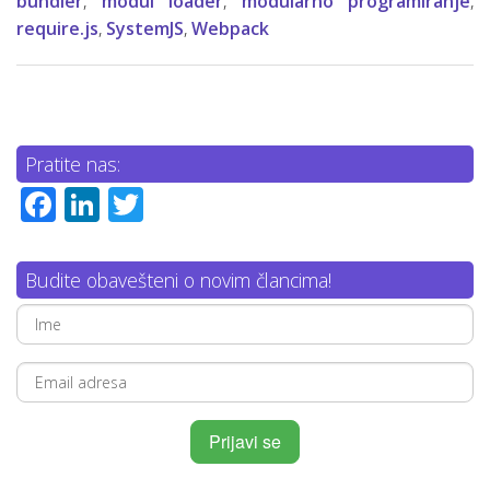
bundler
,
modul loader
,
modularno programiranje
,
require.js
,
SystemJS
,
Webpack
Pratite nas:
Facebook
LinkedIn
Twitter
Budite obavešteni o novim člancima!