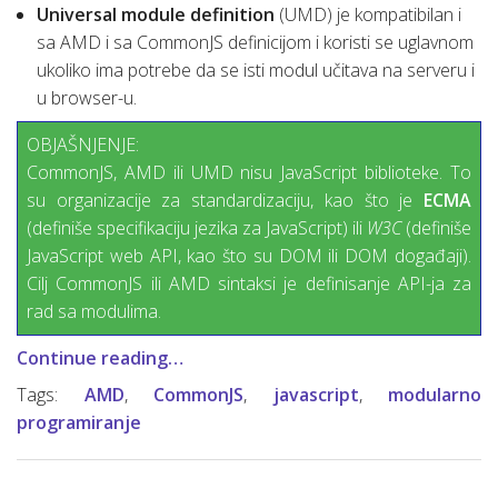
Universal module definition
(UMD) je kompatibilan i
sa AMD i sa CommonJS definicijom i koristi se uglavnom
ukoliko ima potrebe da se isti modul učitava na serveru i
u browser-u.
OBJAŠNJENJE:
CommonJS, AMD ili UMD nisu JavaScript biblioteke. To
su organizacije za standardizaciju, kao što je
ECMA
(definiše specifikaciju jezika za JavaScript) ili
W3C
(definiše
JavaScript web API, kao što su DOM ili DOM događaji).
Cilj CommonJS ili AMD sintaksi je definisanje API-ja za
rad sa modulima.
Continue reading…
Tags:
AMD
,
CommonJS
,
javascript
,
modularno
programiranje