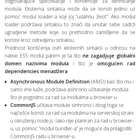
odgovarajuće specifikacije i konvencije za definisanje
modula. Eksterna sintaksa može da se koristi jedino uz
pomoć modul loader-a koji joj “udahnu život”. Ako modul
loader podržava sintaksu to znači da unutar sebe sadrži
ugradjene metode koje su prethodno zamišljene da se
koriste kroz odredjenu sintaksu.
Prednost korišćenja ovih eksternih sintaksi u odnosu na
native ES5 modul patern je ta što
ne zagadjuje globalni
domen nazivima modula
i što je
omogućen rad
dependencies menadžera
.
Asynchronous Module Definition
(AMD) kao što mu i
samo ime kaže, podržava asihrono učitavanje modula
što je pogodno za rad sa modulima u browser-u.
CommonJS
učitava module sinhrono i zbog toga se
najčešće koristi za rad sa modulima na serverskoj strani
u okruženju node.js. Iako nije planiran za rad u browser-
u, uz pomoć “modul bundler-a” je moguće da prilagoditi
CommonJS radu u browser-u.