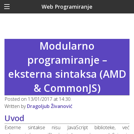
Web Programiranje
Modularno
programiranje –
eksterna sintaksa (AMD
& CommonJS)
Posted on 13/01/2017 at 14:30.
Written by
Dragoljub Živanović
Uvod
Externe sintakse nisu JavaScript biblioteke, već