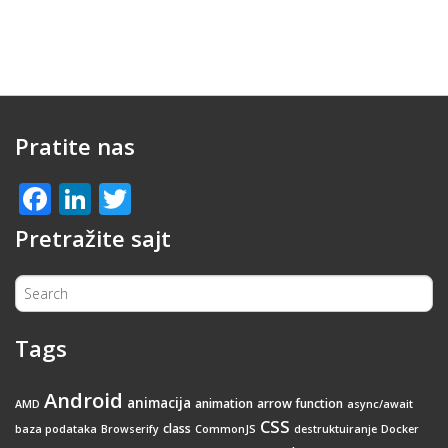
Pratite nas
Facebook
LinkedIn
Twitter
Pretražite sajt
Tags
Android
animacija
animation
arrow function
AMD
async/await
CSS
class
baza podataka
Browserify
CommonJS
destruktuiranje
Docker