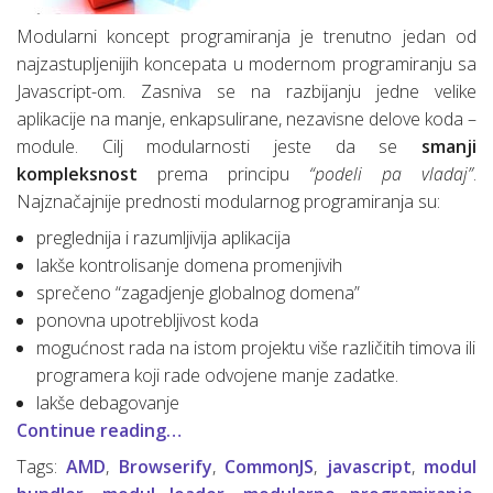
Modularni koncept programiranja je trenutno jedan od
najzastupljenijih koncepata u modernom programiranju sa
Javascript-om. Zasniva se na razbijanju jedne velike
aplikacije na manje, enkapsulirane, nezavisne delove koda –
module. Cilj modularnosti jeste da se
smanji
kompleksnost
prema principu
“podeli pa vladaj”
.
Najznačajnije prednosti modularnog programiranja su:
preglednija i razumljivija aplikacija
lakše kontrolisanje domena promenjivih
sprečeno “zagadjenje globalnog domena”
ponovna upotrebljivost koda
mogućnost rada na istom projektu više različitih timova ili
programera koji rade odvojene manje zadatke.
lakše debagovanje
Continue reading…
Tags:
AMD
,
Browserify
,
CommonJS
,
javascript
,
modul