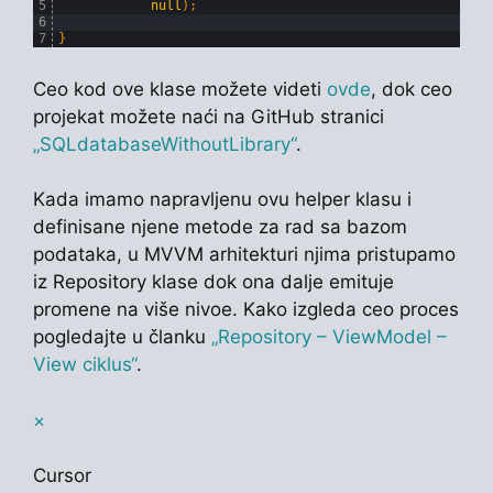
5
null
)
;
6
7
}
Ceo kod ove klase možete videti
ovde
, dok ceo
projekat možete naći na GitHub stranici
„SQLdatabaseWithoutLibrary“
.
Kada imamo napravljenu ovu helper klasu i
definisane njene metode za rad sa bazom
podataka, u MVVM arhitekturi njima pristupamo
iz Repository klase dok ona dalje emituje
promene na više nivoe. Kako izgleda ceo proces
pogledajte u članku
„Repository – ViewModel –
View ciklus“
.
×
Cursor