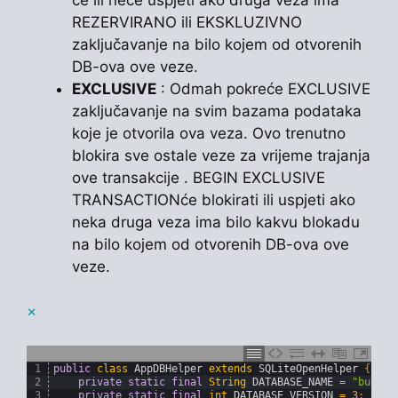
REZERVIRANO ili EKSKLUZIVNO
zaključavanje na bilo kojem od otvorenih
DB-ova ove veze.
EXCLUSIVE
: Odmah pokreće EXCLUSIVE
zaključavanje na svim bazama podataka
koje je otvorila ova veza. Ovo trenutno
blokira sve ostale veze za vrijeme trajanja
ove transakcije . BEGIN EXCLUSIVE
TRANSACTIONće blokirati ili uspjeti ako
neka druga veza ima bilo kakvu blokadu
na bilo kojem od otvorenih DB-ova ove
veze.
×
1
public
class
AppDBHelper
extends
SQLiteOpenHelper
{
2
private
static
final
String
DATABASE_NAME
=
"buyLis
3
private
static
final
int
DATABASE_VERSION
=
3
;