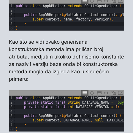
1
public
class
AppDBHelper
extends
SQLiteOpenHelper
{
2
3
public
AppDBHelper
(
@
Nullable 
Context 
context
,
@
Nulla
4
super
(
context
,
name
,
factory
,
version
)
;
5
}
6
}
Kao što se vidi ovako generisana
konstruktorska metoda ima priličan broj
atributa, medjutim ukoliko definišemo konstante
za naziv i verziju baze onda bi konstruktorska
metoda mogla da izgleda kao u sledećem
primeru:
1
public
class
AppDBHelper
extends
SQLiteOpenHelper
{
2
private
static
final
String
DATABASE_NAME
=
"buyList
3
private
static
final
int
DATABASE_VERSION
=
1
;
4
5
public
AppDBHelper
(
@
Nullable 
Context 
context
)
{
6
super
(
context
,
DATABASE_NAME
,
null
,
DATABASE_VER
7
}
8
}