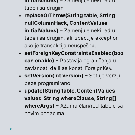
initialValues)
– Zamenjuje neki red u
tabeli sa drugim
replaceOrThrow(String table, String
nullColumnHack, ContentValues
initialValues)
– Zamenjuje neki red u
tabeli sa drugim, ali izbacuje exception
ako je transakcija neuspešna.
setForeignKeyConstraintsEnabled(bool
ean enable)
– Postavlja ograničenja u
zavisnosti da li se koristi ForeignKey.
setVersion(int version)
– Setuje verziju
baze programirano.
update(String table, ContentValues
values, String whereClause, String[]
whereArgs)
– Ažurira član/red tabele sa
novim podacima.
×