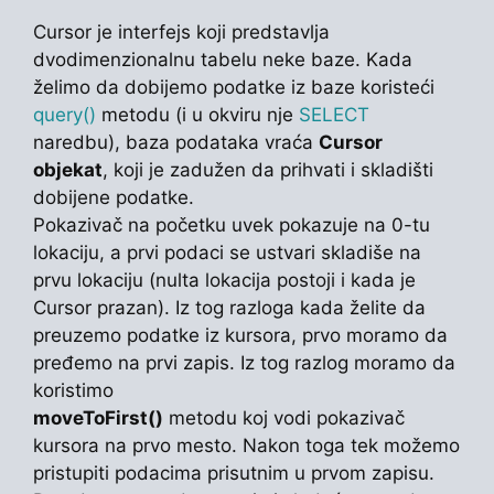
Cursor je interfejs koji predstavlja
dvodimenzionalnu tabelu neke baze. Kada
želimo da dobijemo podatke iz baze koristeći
query()
metodu (i u okviru nje
SELECT
naredbu), baza podataka vraća
Cursor
objekat
, koji je zadužen da prihvati i skladišti
dobijene podatke.
Pokazivač na početku uvek pokazuje na 0-tu
lokaciju, a prvi podaci se ustvari skladiše na
prvu lokaciju (nulta lokacija postoji i kada je
Cursor prazan). Iz tog razloga kada želite da
preuzemo podatke iz kursora, prvo moramo da
pređemo na prvi zapis. Iz tog razlog moramo da
koristimo
moveToFirst()
metodu koj vodi pokazivač
kursora na prvo mesto. Nakon toga tek možemo
pristupiti podacima prisutnim u prvom zapisu.