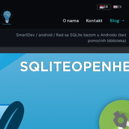
Skip
SR
EN
to
content
O nama
Kontakt
Blog
SmartDev
/
android
/ Rad sa SQLite bazom u Androidu (bez
pomoćnih biblioteka)