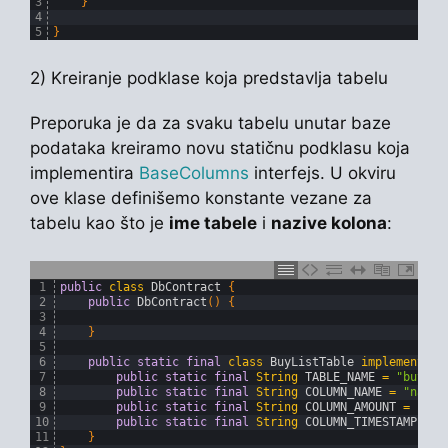
3
}
4
5
}
2) Kreiranje podklase koja predstavlja tabelu
Preporuka je da za svaku tabelu unutar baze
podataka kreiramo novu statičnu podklasu koja
implementira
BaseColumns
interfejs. U okviru
ove klase definišemo konstante vezane za
tabelu kao što je
ime tabele
i
nazive kolona
:
1
public
class
DbContract
{
2
public
DbContract
(
)
{
3
4
}
5
6
public
static
final
class
BuyListTable
implements
B
7
public
static
final
String
TABLE_NAME
=
"buyLis
8
public
static
final
String
COLUMN_NAME
=
"name"
9
public
static
final
String
COLUMN_AMOUNT
=
"amo
10
public
static
final
String
COLUMN_TIMESTAMP
=
"
11
}