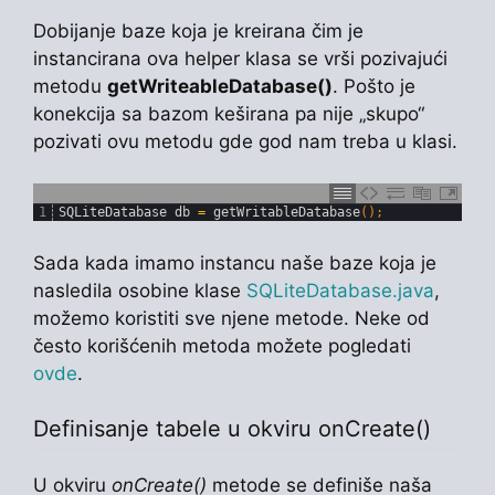
Dobijanje baze koja je kreirana čim je
instancirana ova helper klasa se vrši pozivajući
metodu
getWriteableDatabase()
. Pošto je
konekcija sa bazom keširana pa nije „skupo“
pozivati ovu metodu gde god nam treba u klasi.
1
SQLiteDatabase 
db
=
getWritableDatabase
(
)
;
Sada kada imamo instancu naše baze koja je
nasledila osobine klase
SQLiteDatabase.java
,
možemo koristiti sve njene metode. Neke od
često korišćenih metoda možete pogledati
ovde
.
Definisanje tabele u okviru onCreate()
U okviru
onCreate()
metode se definiše naša