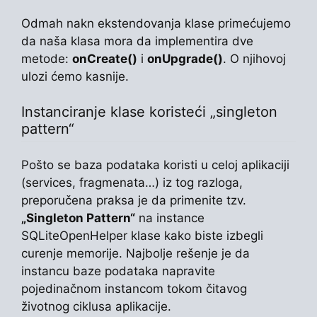
Odmah nakn ekstendovanja klase primećujemo
da naša klasa mora da implementira dve
metode:
onCreate()
i
onUpgrade()
. O njihovoj
ulozi ćemo kasnije.
Instanciranje klase koristeći „singleton
pattern“
Pošto se baza podataka koristi u celoj aplikaciji
(services, fragmenata…) iz tog razloga,
preporučena praksa je da primenite tzv.
„Singleton Pattern“
na instance
SQLiteOpenHelper klase kako biste izbegli
curenje memorije. Najbolje rešenje je da
instancu baze podataka napravite
pojedinačnom instancom tokom čitavog
životnog ciklusa aplikacije.