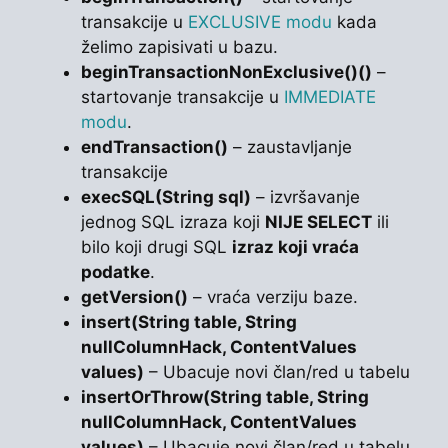
transakcije u
EXCLUSIVE modu
kada
želimo zapisivati u bazu.
beginTransactionNonExclusive()()
–
startovanje transakcije u
IMMEDIATE
modu
.
endTransaction()
– zaustavljanje
transakcije
execSQL(String sql)
– izvršavanje
jednog SQL izraza koji
NIJE SELECT
ili
bilo koji drugi SQL
izraz koji vraća
podatke
.
getVersion()
– vraća verziju baze.
insert(String table, String
nullColumnHack, ContentValues
values)
– Ubacuje novi član/red u tabelu
insertOrThrow(String table, String
nullColumnHack, ContentValues
values)
– Ubacuje novi član/red u tabelu