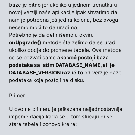
baze je bitno jer ukoliko u jednom trenutku u
novoj verziji naše aplikacije ipak shvatimo da
nam je potrebna još jedna kolona, bez ovoga
nećemo moći to da uradimo.
Potrebno je da definišemo u okviru
onUpgrade()
metode šta želimo da se uradi
ukoliko dodje do promene tabele. Ova metoda
će se pozvati samo
ako već postoji baza
podataka sa istim DATABASE_NAME, ali je
DATABASE_VERSION različito
od verzije baze
podataka koja postoji na disku.
Primer
U ovome primeru je prikazana najjednostavnija
impementacija kada se u tom slučaju briše
stara tabela i ponovo kreira: