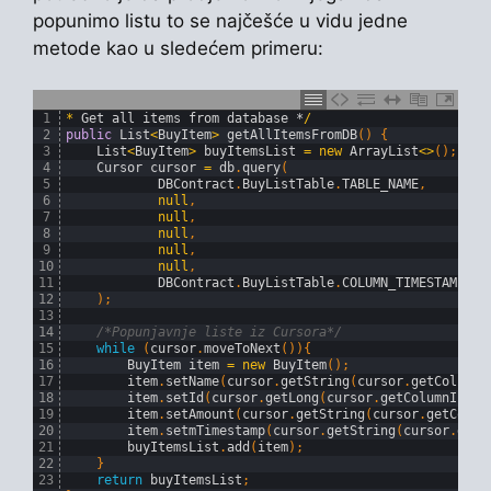
popunimo listu to se najčešće u vidu jedne
metode kao u sledećem primeru:
1
*
Get 
all 
items 
from 
database *
/
2
public
List
<
BuyItem
>
getAllItemsFromDB
(
)
{
3
List
<
BuyItem
>
buyItemsList
=
new
ArrayList
<>
(
)
;
4
Cursor 
cursor
=
db
.
query
(
5
DBContract
.
BuyListTable
.
TABLE_NAME
,
6
null
,
7
null
,
8
null
,
9
null
,
10
null
,
11
DBContract
.
BuyListTable
.
COLUMN_TIMESTAMP
+
12
)
;
13
14
/*Popunjavnje liste iz Cursora*/
15
while
(
cursor
.
moveToNext
(
)
)
{
16
BuyItem 
item
=
new
BuyItem
(
)
;
17
item
.
setName
(
cursor
.
getString
(
cursor
.
getColumnI
18
item
.
setId
(
cursor
.
getLong
(
cursor
.
getColumnIndex
19
item
.
setAmount
(
cursor
.
getString
(
cursor
.
getColum
20
item
.
setmTimestamp
(
cursor
.
getString
(
cursor
.
getC
21
buyItemsList
.
add
(
item
)
;
22
}
23
return
buyItemsList
;