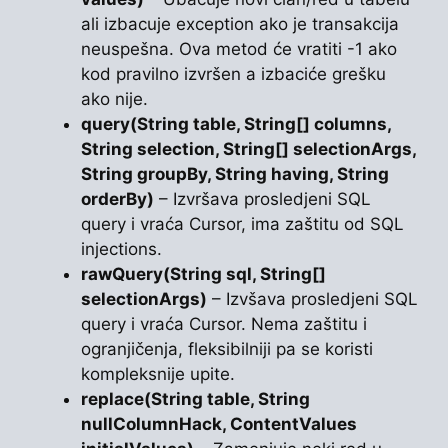
ali izbacuje exception ako je transakcija
neuspešna. Ova metod će vratiti -1 ako
kod pravilno izvršen a izbaciće grešku
ako nije.
query(String table, String[] columns,
String selection, String[] selectionArgs,
String groupBy, String having, String
orderBy)
– Izvršava prosledjeni SQL
query i vraća Cursor, ima zaštitu od SQL
injections.
rawQuery(String sql, String[]
selectionArgs)
– Izvšava prosledjeni SQL
query i vraća Cursor. Nema zaštitu i
ogranjičenja, fleksibilniji pa se koristi
kompleksnije upite.
replace(String table, String
nullColumnHack, ContentValues