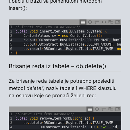
ubaciti u bazu sa pomenutom metodom
insert():
1
/* Insert new item to database*/
2
public
void
insertItemToDB
(
BuyItem 
buyItem
)
{
3
ContentValues 
cv
=
new
ContentValues
(
)
;
4
cv
.
put
(
DBContract
.
BuyListTable
.
COLUMN_NAME
,
buyItem
.
5
cv
.
put
(
DBContract
.
BuyListTable
.
COLUMN_AMOUNT
,
buyIte
6
db
.
insert
(
DBContract
.
BuyListTable
.
TABLE_NAME
,
null
,
7
}
Brisanje reda iz tabele – db.delete()
Za brisanje reda tabele je potrebno proslediti
metodi
delete()
naziv tabele i WHERE klauzulu
na osnovu koje će pronaći željeni red:
1
/*Remove item from database*/
2
public
void
removeItemFromDB
(
long
id
)
{
3
db
.
delete
(
DBContract
.
BuyListTable
.
TABLE_NAME
,
4
DBContract
.
BuyListTable
.
_ID
+
"="
+
id
,