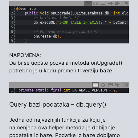
1
@
Override
2
public
void
onUpgrade
(
SQLiteDatabase 
db
,
int
oldVers
3
/* Uništava tabelu */
4
db
.
execSQL
(
"DROP TABLE IF EXISTS "
+
DBContract
.
5
6
/* Ponovno kreiranje tabele */
7
onCreate
(
db
)
;
8
}
NAPOMENA:
Da bi se uopšte pozvala metoda onUpgrade()
potrebno je u kodu promeniti verziju baze:
1
private
static
final
int
DATABASE_VERSION
=
2
;
Query bazi podataka – db.query()
Jedna od najvažnijih funkcija za koju je
namenjena ova helper metoda je dobijanje
podataka iz baze. Podatke iz baze dobijamo