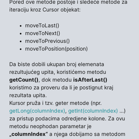
Pored ove metode postoje i sledeće metode za
iteraciju kroz Cursor objekat:
moveToLast()
moveToNext()
moveToPrevious()
moveToPosition(position)
Da biste dobili ukupan broj elemenata
rezultujućeg upita, koristićemo metodu
getCount()
, dok metodu
isAfterLast()
koristimo za proveru da li je postignut kraj
rezultata upita.
Kursor pruža i tzv. geter metode (npr.
getLong(columnIndex)
,
getInt(columnIndex)
…)
za pristup podacima odredjene kolone. Za ovu
metodu neophodan parametar je
„columnIndex“
a njega dobijamo sa metodom