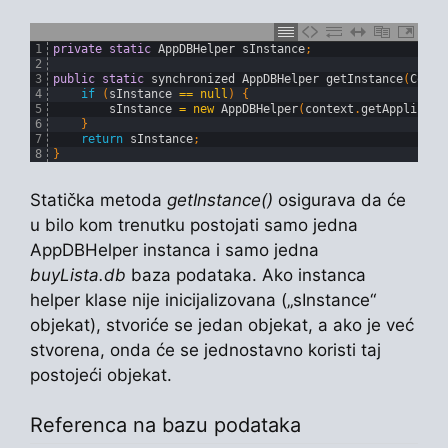
1
private
static
AppDBHelper 
sInstance
;
2
3
public
static
synchronized 
AppDBHelper 
getInstance
(
Conte
4
if
(
sInstance
==
null
)
{
5
sInstance
=
new
AppDBHelper
(
context
.
getApplicati
6
}
7
return
sInstance
;
8
}
Statička metoda
getInstance()
osigurava da će
u bilo kom trenutku postojati samo jedna
AppDBHelper instanca i samo jedna
buyLista.db
baza podataka. Ako instanca
helper klase nije inicijalizovana („sInstance“
objekat), stvoriće se jedan objekat, a ako je već
stvorena, onda će se jednostavno koristi taj
postojeći objekat.
Referenca na bazu podataka