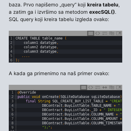
baza. Prvo napišemo „query“ koji
kreira tabelu
,
a zatim ga i izvršimo sa metodom
execSQL()
.
SQL query koji kreira tabelu izgleda ovako:
1
CREATE 
TABLE 
table_name
(
2
column1 
datatype
,
3
column2 
datatype
,
4
column3 
datatype
,
5
.
.
.
.
6
)
;
A kada ga primenimo na naš primer ovako:
1
@
Override
2
public
void
onCreate
(
SQLiteDatabase 
sqLiteDatabase
)
{
3
final
String
SQL_CREATE_BUY_LIST_TABLE
=
"CREATE TA
4
DBContract
.
BuyListTable
.
TABLE_NAME
+
" ("
+
5
DBContract
.
BuyListTable
.
_ID
+
" INTEGER PRI
6
DBContract
.
BuyListTable
.
COLUMN_NAME
+
" TEX
7
DBContract
.
BuyListTable
.
COLUMN_AMOUNT
+
" I
8
DBContract
.
BuyListTable
.
COLUMN_TIMESTAMP
+
9
");"
;