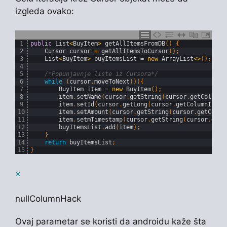
izgleda ovako:
1
public
List
<
BuyItem
>
getAllItemsFromDB
(
)
{
2
Cursor 
cursor
=
getAllItemsToCursor
(
)
;
3
List
<
BuyItem
>
buyItemsList
=
new
ArrayList
<>
(
)
;
4
5
/*Popunjavnje liste iz Cursora*/
6
while
(
cursor
.
moveToNext
(
)
)
{
7
BuyItem 
item
=
new
BuyItem
(
)
;
8
item
.
setName
(
cursor
.
getString
(
cursor
.
getColumnI
9
item
.
setId
(
cursor
.
getLong
(
cursor
.
getColumnIndex
10
item
.
setAmount
(
cursor
.
getString
(
cursor
.
getColum
11
item
.
setmTimestamp
(
cursor
.
getString
(
cursor
.
getC
12
buyItemsList
.
add
(
item
)
;
13
}
14
return
buyItemsList
;
15
}
×
nullColumnHack
Ovaj parametar se koristi da androidu kaže šta