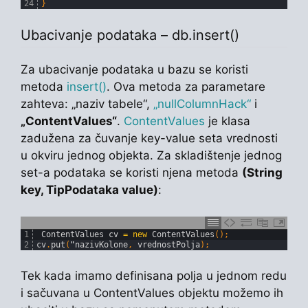
24
}
Ubacivanje podataka – db.insert()
Za ubacivanje podataka u bazu se koristi
metoda
insert()
. Ova metoda za parametare
zahteva: „naziv tabele“,
„nullColumnHack“
i
„ContentValues“
.
ContentValues
je klasa
zadužena za čuvanje key-value seta vrednosti
u okviru jednog objekta. Za skladištenje jednog
set-a podataka se koristi njena metoda
(String
key, TipPodataka value)
:
1
ContentValues 
cv
=
new
ContentValues
(
)
;
2
cv
.
put
(
"
nazivKolone
,
vrednostPolja
)
;
Tek kada imamo definisana polja u jednom redu
i sačuvana u ContentValues objektu možemo ih