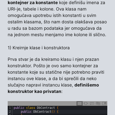
kontejner za konstante
koje definišu imena za
URI-je, tabele i kolone. Ova klasa nam
omogućava upotrebu istih konstanti u svim
ostalim klasama, što nam dosta olakšava posao
u radu sa bazom podataka jer omogućava da
na jednom mestu menjamo ime kolone ili slično.
1) Kreirnje klase i konstruktora
Prva stvar je da kreiramo klasu i njen prazan
konstruktor. Pošto je ovo samo kontejner za
konstante koje su statične nije potrebno praviti
instancu ove klase, a da bi sprečili da neko
slučajno napravi instancu klase,
definišemo
konstruktor kao privatan
:
1
public
class
DbContract
{
2
public
DbContract
(
)
{