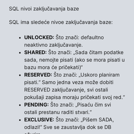
SQL nivoi zaključavanja baze
SQL ima sledeće nivoe zaključavanja baze:
UNLOCKED:
Što znači: defaultno
neaktivno zaključavanje.
SHARED:
Što znači: „Sada čitam podatke
sada, nemojte pisati (ako se mora pisati u
bazu mora će pričekati)“
RESERVED:
Što znači: „Uskoro planiram
pisati.“ Samo jedna veza može dobiti
RESERVED zaključavanje, svi ostali
pokušaji zapisa moraju pričekati svoj red.“
PENDING:
Što znači: „Pisaću čim svi
ostali prestanu raditi stvari.“
EXCLUSIVE:
Što znači: „Pišem SADA,
odlazi!“ Sve se zaustavlja dok se DB