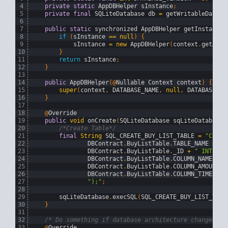
4
private
static
AppDBHelper 
sInstance
;
5
private
final
SQLiteDatabase 
db
=
getWritableDataba
6
7
public
static
synchronized 
AppDBHelper 
getInstance
(
8
if
(
sInstance
==
null
)
{
9
sInstance
=
new
AppDBHelper
(
context
.
getAppl
10
}
11
return
sInstance
;
12
}
13
14
public
AppDBHelper
(
@
Nullable 
Context 
context
)
{
15
super
(
context
,
DATABASE_NAME
,
null
,
DATABASE_VE
16
}
17
18
@
Override
19
public
void
onCreate
(
SQLiteDatabase 
sqLiteDatabase
)
20
/*Create Table*/
21
final
String
SQL_CREATE_BUY_LIST_TABLE
=
"CREAT
22
DBContract
.
BuyListTable
.
TABLE_NAME
+
" 
23
DBContract
.
BuyListTable
.
_ID
+
" INTEGER
24
DBContract
.
BuyListTable
.
COLUMN_NAME
+
"
25
DBContract
.
BuyListTable
.
COLUMN_AMOUNT
+
26
DBContract
.
BuyListTable
.
COLUMN_TIMESTAM
27
");"
;
28
29
sqLiteDatabase
.
execSQL
(
SQL_CREATE_BUY_LIST_TABL
30
}
31
32
/* Do something if database architecture change*/
33
@
Override