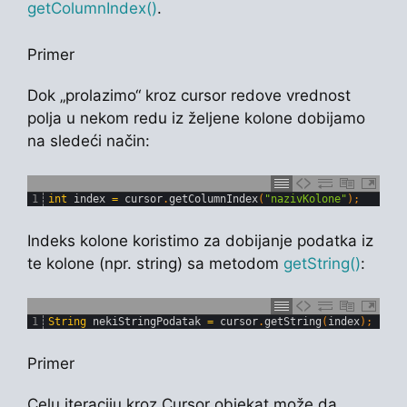
getColumnIndex()
.
Primer
Dok „prolazimo“ kroz cursor redove vrednost
polja u nekom redu iz željene kolone dobijamo
na sledeći način:
1
int
index
=
cursor
.
getColumnIndex
(
"nazivKolone"
)
;
Indeks kolone koristimo za dobijanje podatka iz
te kolone (npr. string) sa metodom
getString()
:
1
String
nekiStringPodatak
=
cursor
.
getString
(
index
)
;
Primer
Celu iteraciju kroz Cursor objekat može da