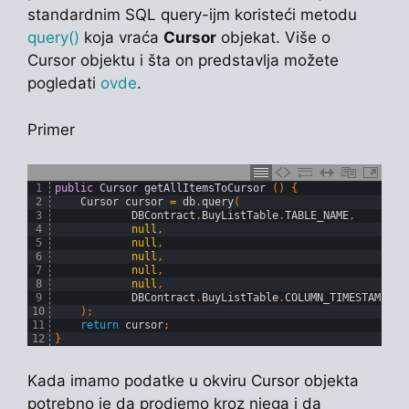
standardnim SQL query-ijm koristeći metodu
query()
koja vraća
Cursor
objekat. Više o
Cursor objektu i šta on predstavlja možete
pogledati
ovde
.
Primer
1
public
Cursor 
getAllItemsToCursor
(
)
{
2
Cursor 
cursor
=
db
.
query
(
3
DBContract
.
BuyListTable
.
TABLE_NAME
,
4
null
,
5
null
,
6
null
,
7
null
,
8
null
,
9
DBContract
.
BuyListTable
.
COLUMN_TIMESTAMP
+
10
)
;
11
return
cursor
;
12
}
Kada imamo podatke u okviru Cursor objekta
potrebno je da prodjemo kroz njega i da