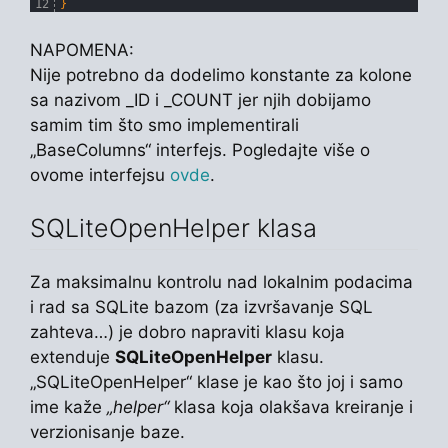
12
}
NAPOMENA:
Nije potrebno da dodelimo konstante za kolone
sa nazivom _ID i _COUNT jer njih dobijamo
samim tim što smo implementirali
„BaseColumns“ interfejs. Pogledajte više o
ovome interfejsu
ovde
.
SQLiteOpenHelper klasa
Za maksimalnu kontrolu nad lokalnim podacima
i rad sa SQLite bazom (za izvršavanje SQL
zahteva…) je dobro napraviti klasu koja
extenduje
SQLiteOpenHelper
klasu.
„SQLiteOpenHelper“ klase je kao što joj i samo
ime kaže
„helper“
klasa koja olakšava kreiranje i
verzionisanje baze.