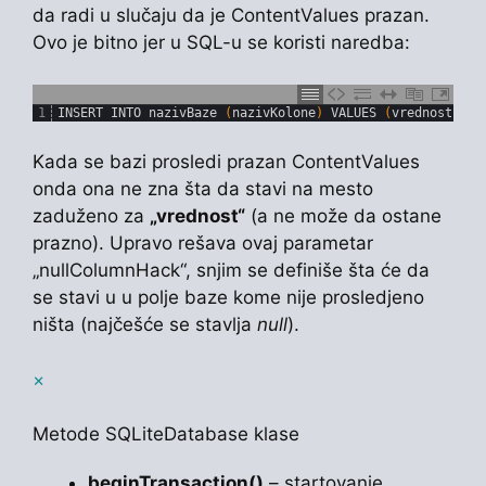
da radi u slučaju da je ContentValues prazan.
Ovo je bitno jer u SQL-u se koristi naredba:
1
INSERT 
INTO 
nazivBaze
(
nazivKolone
)
VALUES
(
vrednost
)
;
Kada se bazi prosledi prazan ContentValues
onda ona ne zna šta da stavi na mesto
zaduženo za
„vrednost“
(a ne može da ostane
prazno). Upravo rešava ovaj parametar
„nullColumnHack“, snjim se definiše šta će da
se stavi u u polje baze kome nije prosledjeno
ništa (najčešće se stavlja
null
).
×
Metode SQLiteDatabase klase
beginTransaction()
– startovanje