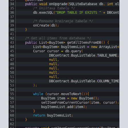
34
public
void
onUpgrade
(
SQLiteDatabase 
db
,
int
oldVer
35
/* Uništava tabelu */
36
db
.
execSQL
(
"DROP TABLE IF EXISTS "
+
DBContract
37
38
/* Ponovno kreiranje tabele */
39
onCreate
(
db
)
;
40
}
41
42
/* Get all items from database */
43
public
List
<
BuyItem
>
getAllItemsFromDB
(
)
{
44
List
<
BuyItem
>
buyItemsList
=
new
ArrayList
<>
(
)
;
45
Cursor 
cursor
=
db
.
query
(
46
DBContract
.
BuyListTable
.
TABLE_NAME
,
47
null
,
48
null
,
49
null
,
50
null
,
51
null
,
52
DBContract
.
BuyListTable
.
COLUMN_TIMESTAM
53
)
;
54
55
while
(
cursor
.
moveToNext
(
)
)
{
56
BuyItem 
item
=
new
BuyItem
(
)
;
57
setItemFromCurrentCursor
(
item
,
cursor
)
;
58
buyItemsList
.
add
(
item
)
;
59
}
60
return
buyItemsList
;
61
}
62