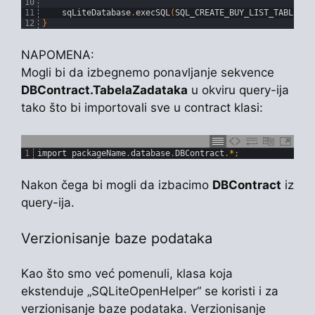
10
11
sqLiteDatabase
.
execSQL
(
SQL_CREATE_BUY_LIST_TABLE
)
;
12
}
NAPOMENA:
Mogli bi da izbegnemo ponavljanje sekvence
DBContract.TabelaZadataka
u okviru query-ija
tako što bi importovali sve u contract klasi:
1
import 
packageName
.
database
.
DBContract
.
*
;
Nakon čega bi mogli da izbacimo
DBContract
iz
query-ija.
Verzionisanje baze podataka
Kao što smo već pomenuli, klasa koja
ekstenduje „SQLiteOpenHelper“ se koristi i za
verzionisanje baze podataka. Verzionisanje