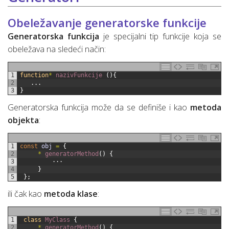
Obeležavanje generatorske funkcije
Generatorska funkcija
je specijalni tip funkcije koja se
obeležava na sledeći način:
1
function
*
nazivFunkcije
(
)
{
2
.
.
.
3
}
Generatorska funkcija može da se definiše i kao
metoda
objekta
:
1
const
obj
=
{
2
*
generatorMethod
(
)
{
3
···
4
}
5
}
;
ili čak kao
metoda klase
:
1
class
MyClass
{
2
*
generatorMethod
(
)
{