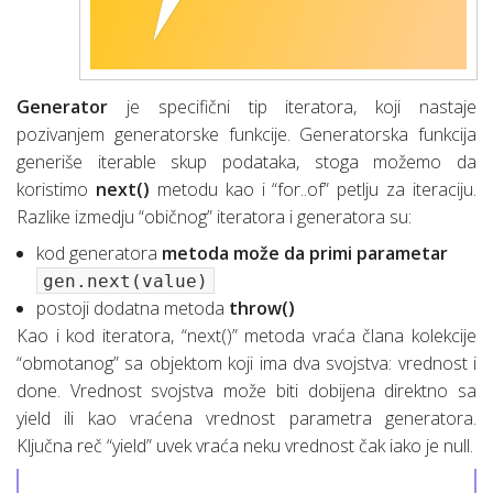
Generator
je specifični tip iteratora, koji nastaje
pozivanjem generatorske funkcije. Generatorska funkcija
generiše iterable skup podataka, stoga možemo da
koristimo
next()
metodu kao i “for..of” petlju za iteraciju.
Razlike izmedju “običnog” iteratora i generatora su:
kod generatora
metoda može da primi parametar
gen.next(value)
postoji dodatna metoda
throw()
Kao i kod iteratora, “next()” metoda vraća člana kolekcije
“obmotanog” sa objektom koji ima dva svojstva: vrednost i
done. Vrednost svojstva može biti dobijena direktno sa
yield ili kao vraćena vrednost parametra generatora.
Ključna reč “yield” uvek vraća neku vrednost čak iako je null.