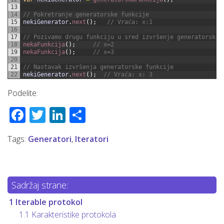
13
14
// Pokretranje generatorske funkcije
15
nekiGenerator
.
next
(
)
;
// Vraća: x:1
16
17
// Pozivamo drugu funkciju u sred izvršenje generatorske 
18
nekaFunkcija
(
)
;
// x=2
19
nekaFunkcija
(
)
;
// x=3
20
21
// Nastavak izvršenja generatorske funkcije
22
nekiGenerator
.
next
(
)
;
// Vraća: x: 3
Podelite:
Facebook
Twitter
LinkedIn
Share
Tags:
Generatori
,
Iteratori
Sadržaj strane:
1
Iterable protokol
1.1
Karakteristike protokola