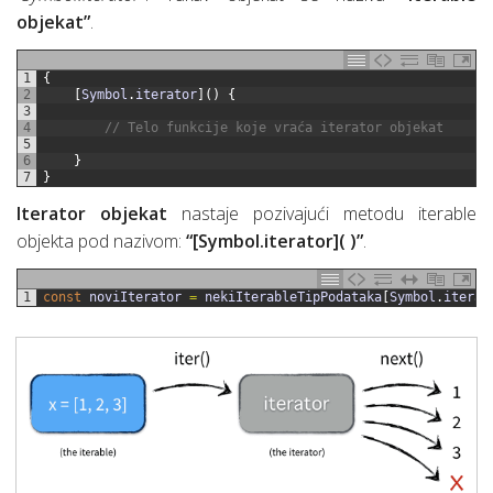
objekat”
.
1
{
2
[
Symbol
.
iterator
]
(
)
{
3
4
// Telo funkcije koje vraća iterator objekat
5
6
}
7
}
Iterator objekat
nastaje pozivajući metodu iterable
objekta pod nazivom:
“[Symbol.iterator]( )”
.
1
const
noviIterator
=
nekiIterableTipPodataka
[
Symbol
.
iterat