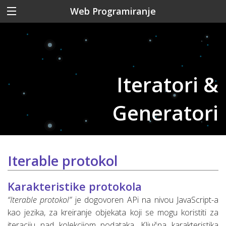
Web Programiranje
Iteratori &
Generatori
Iterable protokol
Karakteristike protokola
“Iterable protokol”
je dogovoren APi na nivou JavaScript-a
kao jezika, za kreiranje objekata koji se mogu koristiti za
iteraciju nad kolekcijom podataka. Ključna karakteristika