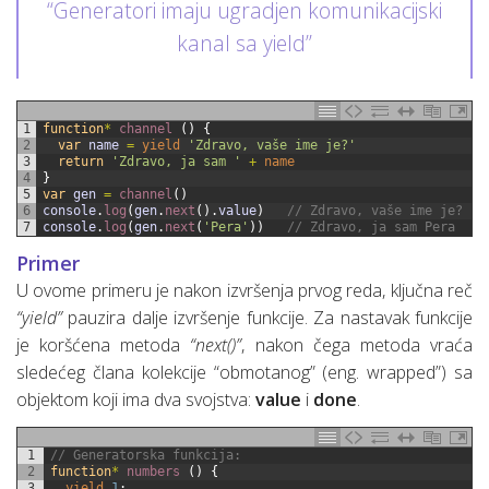
“Generatori imaju ugradjen komunikacijski
kanal sa yield”
1
function
*
channel
(
)
{
2
var
name
=
yield
'Zdravo, vaše ime je?'
3
return
'Zdravo, ja sam '
+
name
4
}
5
var
gen
=
channel
(
)
6
console
.
log
(
gen
.
next
(
)
.
value
)
// Zdravo, vaše ime je?  (
7
console
.
log
(
gen
.
next
(
'Pera'
)
)
// Zdravo, ja sam Pera   (
Primer
U ovome primeru je nakon izvršenja prvog reda, ključna reč
“yield”
pauzira dalje izvršenje funkcije. Za nastavak funkcije
je koršćena metoda
“next()”
, nakon čega metoda vraća
sledećeg člana kolekcije “obmotanog” (eng. wrapped”) sa
objektom koji ima dva svojstva:
value
i
done
.
1
// Generatorska funkcija:
2
function
*
numbers
(
)
{
3
yield
1
;