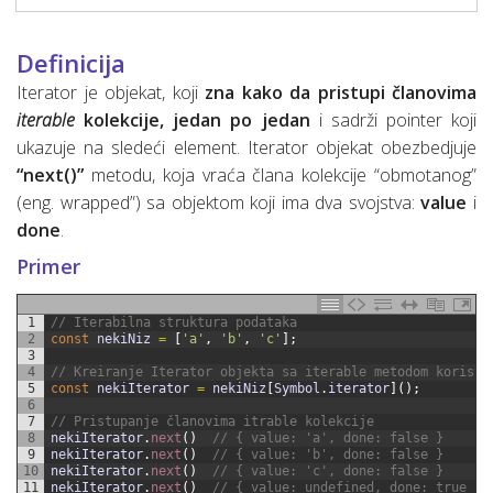
Definicija
Iterator je objekat, koji
zna kako da pristupi članovima
iterable
kolekcije, jedan po jedan
i sadrži pointer koji
ukazuje na sledeći element. Iterator objekat obezbedjuje
“next()”
metodu, koja vraća člana kolekcije “obmotanog”
(eng. wrapped”) sa objektom koji ima dva svojstva:
value
i
done
.
Primer
1
// Iterabilna struktura podataka
2
const
nekiNiz
=
[
'a'
,
'b'
,
'c'
]
;
3
4
// Kreiranje Iterator objekta sa iterable metodom koriste
5
const
nekiIterator
=
nekiNiz
[
Symbol
.
iterator
]
(
)
;
6
7
// Pristupanje članovima itrable kolekcije
8
nekiIterator
.
next
(
)
// { value: 'a', done: false }
9
nekiIterator
.
next
(
)
// { value: 'b', done: false }
10
nekiIterator
.
next
(
)
// { value: 'c', done: false }
11
nekiIterator
.
next
(
)
// { value: undefined, done: true }