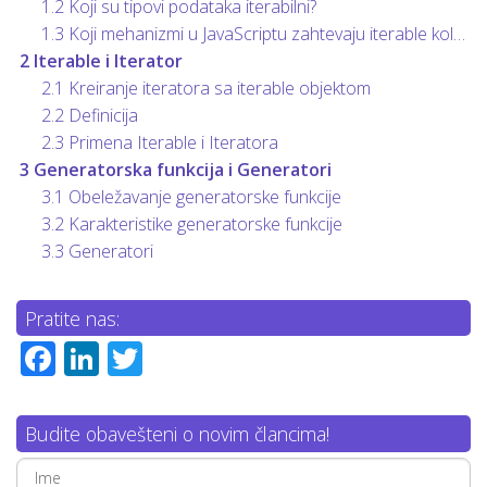
1.2
Koji su tipovi podataka iterabilni?
1.3
Koji mehanizmi u JavaScriptu zahtevaju iterable kolekciju?
2
Iterable i Iterator
2.1
Kreiranje iteratora sa iterable objektom
2.2
Definicija
2.3
Primena Iterable i Iteratora
3
Generatorska funkcija i Generatori
3.1
Obeležavanje generatorske funkcije
3.2
Karakteristike generatorske funkcije
3.3
Generatori
Pratite nas:
Facebook
LinkedIn
Twitter
Budite obavešteni o novim člancima!