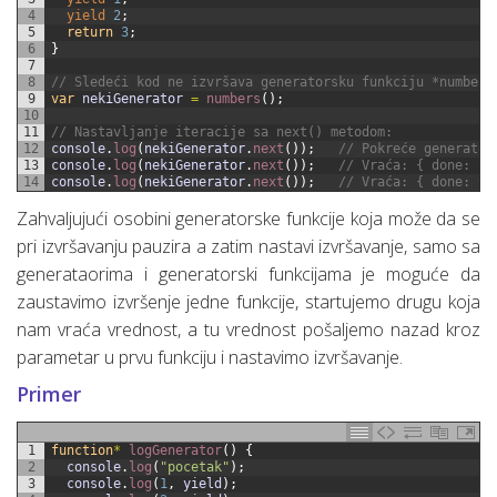
4
yield
2
;
5
return
3
;
6
}
7
8
// Sledeći kod ne izvršava generatorsku funkciju *numbers
9
var
nekiGenerator
=
numbers
(
)
;
10
11
// Nastavljanje iteracije sa next() metodom:
12
console
.
log
(
nekiGenerator
.
next
(
)
)
;
// Pokreće generator
13
console
.
log
(
nekiGenerator
.
next
(
)
)
;
// Vraća: { done: fa
14
console
.
log
(
nekiGenerator
.
next
(
)
)
;
// Vraća: { done: tr
Zahvaljujući osobini generatorske funkcije koja može da se
pri izvršavanju pauzira a zatim nastavi izvršavanje, samo sa
generataorima i generatorski funkcijama je moguće da
zaustavimo izvršenje jedne funkcije, startujemo drugu koja
nam vraća vrednost, a tu vrednost pošaljemo nazad kroz
parametar u prvu funkciju i nastavimo izvršavanje.
Primer
1
function
*
logGenerator
(
)
{
2
console
.
log
(
"pocetak"
)
;
3
console
.
log
(
1
,
yield
)
;