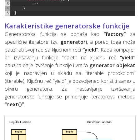
3
···
4
}
5
}
Karakteristike generatorske funkcije
Generatorska funkcija se ponaša kao
“factory”
za
specifične iteratore tzv.
generatori
, a pored toga može
pauzirati svoj rad sa ključnom reči
“yield”
. Kada kompajler
pri izvršavanju funkcije “naleti” na ključnu reč
“yield”
pauzira dalje izvršenje funkcije i vraća
generator objekat
koji je napravljen u skladu sa “iterable protokolom”
(iterable). Ključnu reč “yield” je dozvoljeneo koristiti samo u
okviru generatora. Za nastavljanje izvršavanja
generatorske funkcije se primenjuje iteratorova metoda
“next()”
.