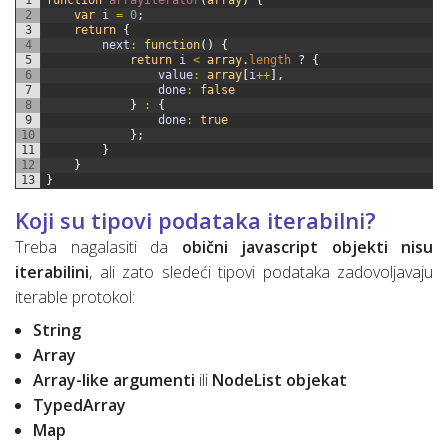
2
var
i
=
0
;
3
return
{
4
next
:
function
(
)
{
5
return
i
<
array
.
length
?
{
6
value
:
array
[
i
++
]
,
7
done
:
false
8
}
:
{
9
done
:
true
10
}
;
11
}
12
}
13
}
Koji su tipovi podataka iterabilni?
Treba nagalasiti da
obični javascript objekti nisu
iterabilini
, ali zato sledeći tipovi podataka zadovoljavaju
iterable protokol:
String
Array
Array-like argumenti
ili
NodeList objekat
TypedArray
Map