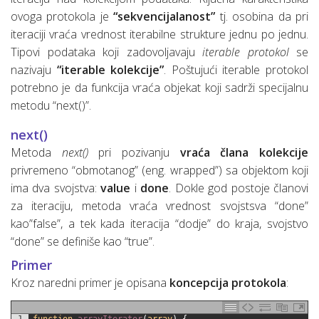
ovoga protokola je
“sekvencijalanost”
tj. osobina da pri
iteraciji vraća vrednost iterabilne strukture jednu po jednu.
Tipovi podataka koji zadovoljavaju
iterable protokol
se
nazivaju
“iterable kolekcije”
. Poštujući iterable protokol
potrebno je da funkcija vraća objekat koji sadrži specijalnu
metodu “next()”.
next()
Metoda
next()
pri pozivanju
vraća člana kolekcije
privremeno “obmotanog” (eng. wrapped”) sa objektom koji
ima dva svojstva:
value
i
done
. Dokle god postoje članovi
za iteraciju, metoda vraća vrednost svojstsva “done”
kao”false”, a tek kada iteracija “dodje” do kraja, svojstvo
“done” se definiše kao “true”.
Primer
Kroz naredni primer je opisana
koncepcija protokola
:
1
function
arrayIterator
(
array
)
{