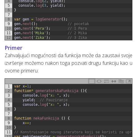
4
console
.
log
(
2
,
yield
)
;
5
console
.
log
(
3
,
yield
)
;
6
}
7
8
var
gen
=
logGenerator
(
)
;
9
gen
.
next
(
)
;
// pocetak
10
gen
.
next
(
'Pera'
)
;
// 1 Pera
11
gen
.
next
(
'Mika'
)
;
// 2 Mika
12
gen
.
next
(
'Zika'
)
;
// 3 Zika
Primer
Zahvaljujući mogućnosti da funkcija može da zaustavi svoje
izvršenje možemo nakon toga pozvati drugu funkciju kao u
ovome primeru:
1
var
x
=
1
;
2
function
*
generatorskaFunkcija
(
)
{
3
console
.
log
(
"x: "
,
x
)
;
4
yield
;
// Pauziranje
5
console
.
log
(
"x: "
,
x
)
;
6
}
7
8
function
nekaFunkcija
(
)
{
9
x
++
;
10
}
11
// Konstruisanje novog iteratora koji se koristi za uprav
12
var
nekiGenerator
=
generatorskaFunkcija
(
)
;