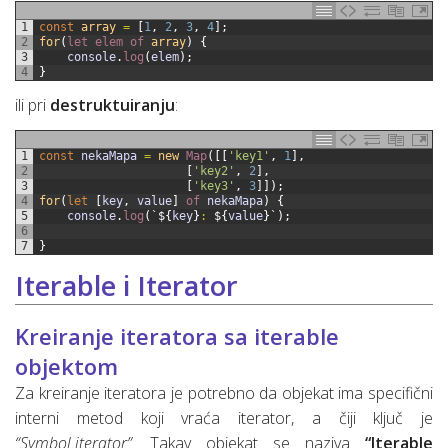
1
const
array
=
[
1
,
2
,
3
,
4
]
;
2
for
(
let 
elem 
of 
array
)
{
3
console
.
log
(
elem
)
;
4
}
ili pri
destruktuiranju
:
1
const
nekaMapa
=
new
Map
(
[
[
'key1'
,
1
]
,
2
[
'key2'
,
2
]
,
3
[
'key3'
,
3
]
]
)
;
4
for
(
let
[
key
,
value
]
of 
nekaMapa
)
{
5
console
.
log
(
`
$
{
key
}
:
$
{
value
}
`
)
;
6
7
}
Iterable i Iterator
Kreiranje iteratora sa iterable
objektom
Za kreiranje iteratora je potrebno da objekat ima specifični
interni metod koji vraća iterator, a čiji ključ je
“Symbol.iterator”
. Takav objekat se naziva
“Iterable