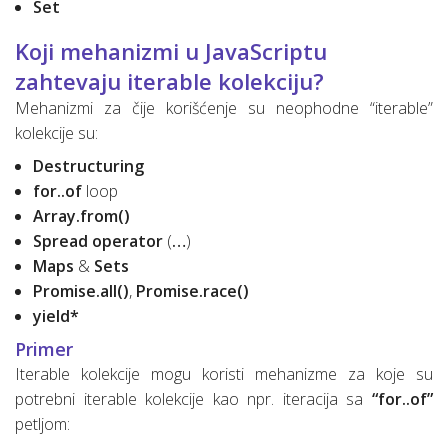
Set
Koji mehanizmi u JavaScriptu
zahtevaju iterable kolekciju?
Mehanizmi za čije korišćenje su neophodne “iterable”
kolekcije su:
Destructuring
for..of
loop
Array.from()
Spread operator
(
…
)
Maps
&
Sets
Promise.all()
,
Promise.race()
yield*
Primer
Iterable kolekcije mogu koristi mehanizme za koje su
potrebni iterable kolekcije kao npr. iteracija sa
“for..of”
petljom: