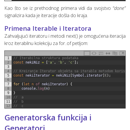
Kao što se iz prethodnog primera vidi da svojstvo
“done”
signalizira kada je iteracije došla do kraja.
Primena Iterable i Iteratora
Zahvaljujući iteratoru i metodi next() je omogućena iteracija
kroz iterabilnu kolekciju za for..of petljom:
1
// Iterabilna struktura podataka
2
const
nekiNiz
=
[
'a'
,
'b'
,
'c'
]
;
3
4
// Kreiranje Iterator objekta sa iterable metodom koriste
5
const
nekiIterator
=
nekiNiz
[
Symbol
.
iterator
]
(
)
;
6
7
for
(
let
n
of 
nekiIterator
)
{
8
console
.
log
(
n
)
9
}
10
//  a
11
//  b
12
//  c
Generatorska funkcija i
Generatori