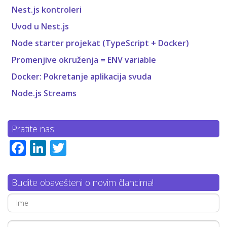
Nest.js kontroleri
Uvod u Nest.js
Node starter projekat (TypeScript + Docker)
Promenjive okruženja = ENV variable
Docker: Pokretanje aplikacija svuda
Node.js Streams
Pratite nas:
Facebook
LinkedIn
Twitter
Budite obavešteni o novim člancima!