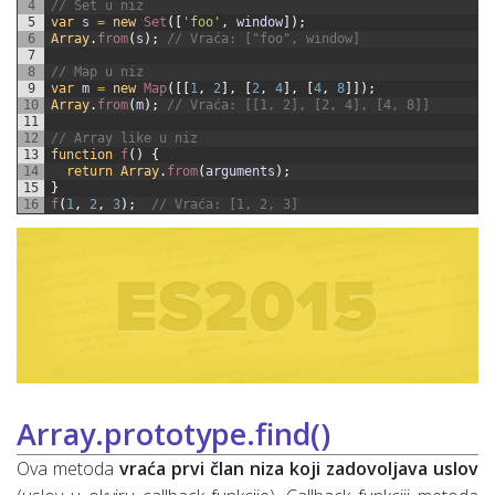
4
// Set u niz
5
var
s
=
new
Set
(
[
'foo'
,
window
]
)
;
6
Array
.
from
(
s
)
;
// Vraća: ["foo", window]
7
8
// Map u niz
9
var
m
=
new
Map
(
[
[
1
,
2
]
,
[
2
,
4
]
,
[
4
,
8
]
]
)
;
10
Array
.
from
(
m
)
;
// Vraća: [[1, 2], [2, 4], [4, 8]]
11
12
// Array like u niz
13
function
f
(
)
{
14
return
Array
.
from
(
arguments
)
;
15
}
16
f
(
1
,
2
,
3
)
;
// Vraća: [1, 2, 3]
Array.prototype.find()
Ova metoda
vraća prvi član niza koji zadovoljava uslov