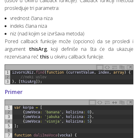
(uslov u okviru callback funkcije). Callback funkciji metoda
prosledjuje tri parametra:
vrednost člana niza
indeks člana niza
niz (nad kojim se izvršava metoda)
Pored callback funkcije može (opciono) da se prosledi i
argument
thisArg
, koji definiše na šta će da ukazuje
rezervisana reč
this
u okviru callback funkcije.
1
izvorniNiz
.
find
(
function
(
currentValue
,
index
,
array
)
{
2
//neki uslov
3
}
,
[
thisArg
]
)
;
Primer
1
var
korpa
=
[
2
{
imeVoca
:
'banana'
,
kolicina
:
0
}
,
3
{
imeVoca
:
'jabuka'
,
kolicina
:
2
}
,
4
{
imeVoca
:
'visnja'
,
kolicina
:
5
}
5
]
;
6
7
function
daliImaVoca
(
vocka
)
{