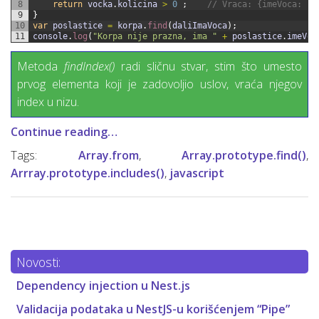
8
return
vocka
.
kolicina
>
0
;
// Vraca: {imeVoca: 'j
9
}
10
var
poslastice
=
korpa
.
find
(
daliImaVoca
)
;
11
console
.
log
(
"Korpa nije prazna, ima "
+
poslastice
.
imeVoc
Metoda
findIndex()
radi sličnu stvar, stim što umesto
prvog elementa koji je zadovoljio uslov, vraća njegov
index u nizu.
Continue reading…
Tags:
Array.from
,
Array.prototype.find()
,
Arrray.prototype.includes()
,
javascript
Novosti:
Dependency injection u Nest.js
Validacija podataka u NestJS-u korišćenjem “Pipe”