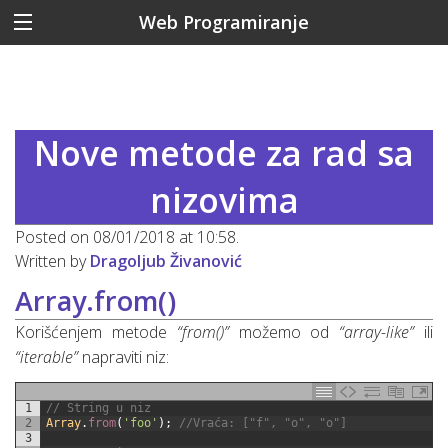
Web Programiranje
Nove metode za rad sa
nizovima
Posted on 08/01/2018 at 10:58.
Written by
Dragoljub Živanović
Array.from()
Korišćenjem metode
“from()”
možemo od
“array-like”
ili
“iterable”
napraviti niz:
1
// String u niz
2
Array
.
from
(
'foo'
)
;
//Vraća: ["f", "o", "o"]
3