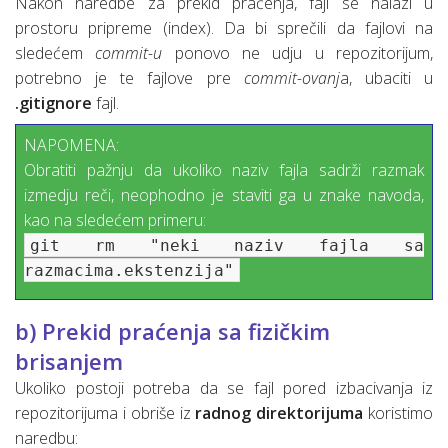
Nakon naredbe za prekid praćenja, fajl se nalazi u
prostoru pripreme (index). Da bi sprečili da fajlovi na
sledećem
commit-u
ponovo ne udju u repozitorijum,
potrebno je te fajlove pre
commit-ovanj
a, ubaciti u
.gitignore
fajl.
NAPOMENA:
Obratiti pažnju da ukoliko naziv fajla sadrži razmak
izmedju reči, neophodno je staviti ga u znake navoda,
kao na sledećem primeru:
git rm "neki naziv fajla sa
razmacima.ekstenzija"
b) Prekid praćenja sa fizičkim
brisanjem
Ukoliko postoji potreba da se fajl pored izbacivanja iz
repozitorijuma i obriše iz
radnog direktorijuma
koristimo
naredbu: