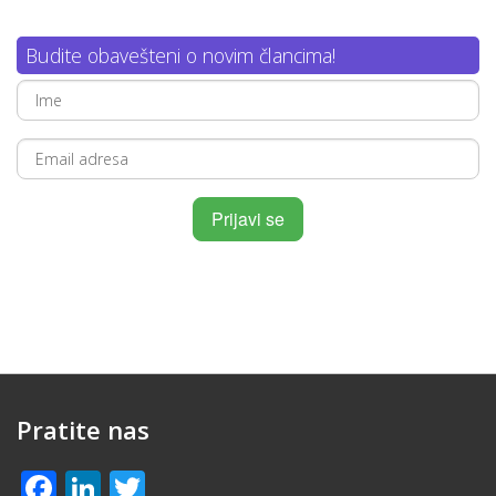
Budite obavešteni o novim člancima!
Pratite nas
Facebook
LinkedIn
Twitter