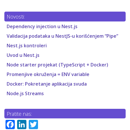
Novosti:
Dependency injection u Nest.js
Validacija podataka u NestJS-u korišćenjem “Pipe”
Nest.js kontroleri
Uvod u Nest.js
Node starter projekat (TypeScript + Docker)
Promenjive okruženja = ENV variable
Docker: Pokretanje aplikacija svuda
Node.js Streams
Pratite nas:
Facebook
LinkedIn
Twitter