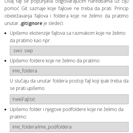
Ovaj fajl se popunjava odgovarajućim naredbama uz čiju
pomoć Git saznaje koje fajlove ne treba da prati. Princip
obeležavanja fajlova i foldera koje ne želimo da pratimo
unutar
.gitignore
je sledeći:
Upišemo ekstenzije fajlova sa razmakom koje ne želimo
da pratimo kao npr.
.swo .swp
Upišemo foldere koje ne želimo da pratimo:
ime_foldera
U slučaju da unutar foldera postoji fajl koji ipak treba da
se prati upišemo:
!nekiFajl.txt
Upišemo folder i njegove podfoldere koje ne želimo da
pratimo:
ime_foldera/ime_podfoldera