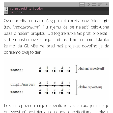
1
cd 
projektni_folder
2
git 
init
Ova naredba unutar našeg projekta kreira novi folder
.git
(tzv. “
repozitorijum”
) i u njemu će se nalaziti celokupna
baza o našem projektu. Od tog trenutka Git prati projekat i
radi snapshot-ove stanja kad uradimo commit. Ukoliko
želimo da Git više ne prati naš projekat dovoljno je da
obrišemo ovaj folder.
Lokalni repozitorijum je u specifičnoj vezi sa udaljenim jer je
on “svestan” postojanja udaljenog repozitorijuma. U okviru