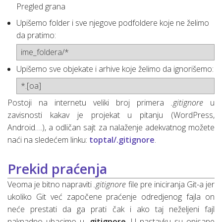
Pregled grana
Upišemo folder i sve njegove podfoldere koje ne želimo
da pratimo:
ime_foldera/*
Upišemo sve objekate i arhive koje želimo da ignorišemo:
*.[oa]
Postoji na internetu veliki broj primera
.gitignore
u
zavisnosti kakav je projekat u pitanju (WordPress,
Android….), a odličan sajt za nalaženje adekvatnog možete
naći na sledećem linku:
toptal/.gitignore
.
Prekid praćenja
Veoma je bitno napraviti
.gitignore
file pre iniciranja Git-a jer
ukoliko Git već započene praćenje odredjenog fajla on
neće prestati da ga prati čak i ako taj neželjeni fajl
naknadno ubacimo u
.gitignore
. U nastavku su opisane