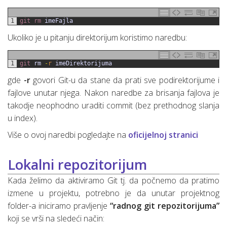
1
git 
rm 
imeFajla
Ukoliko je u pitanju direktorijum koristimo naredbu:
1
git 
rm
-
r
imeDirektorijuma
gde
-r
govori Git-u da stane da prati sve podirektorijume i
fajlove unutar njega. Nakon naredbe za brisanja fajlova je
takodje neophodno uraditi commit (bez prethodnog slanja
u index).
Više o ovoj naredbi pogledajte na
oficijelnoj stranici
Lokalni repozitorijum
Kada želimo da aktiviramo Git tj. da počnemo da pratimo
izmene u projektu, potrebno je da unutar projektnog
folder-a iniciramo pravljenje
“radnog git repozitorijuma”
koji se vrši na sledeći način: