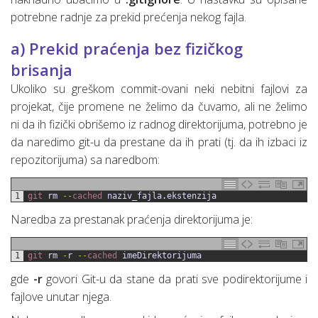
potrebne radnje za prekid prećenja nekog fajla.
a) Prekid praćenja bez fizičkog
brisanja
Ukoliko su greškom commit-ovani neki nebitni fajlovi za
projekat, čije promene ne želimo da čuvamo, ali ne želimo
ni da ih fizički obrišemo iz radnog direktorijuma, potrebno je
da naredimo git-u da prestane da ih prati (tj. da ih izbaci iz
repozitorijuma) sa naredbom:
1
git 
rm
--
cached 
naziv_fajla
.
ekstenzija
Naredba za prestanak praćenja direktorijuma je:
1
git 
rm
-
r
--
cached 
imeDirektorijuma
gde
-r
govori Git-u da stane da prati sve podirektorijume i
fajlove unutar njega.