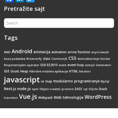
Pretražite sajt
Tags
Android
animacija
animation
arrow function
AMD
async/await
CSS
class
baza podataka
Browserify
CommonJS
destruktuiranje
Docker
ES6
ES2015
event loop
Eksponencijalni operator
event
every()
Generatori
Git
Grunt
Heap
HTML
Hibridne mobilne aplikacije
Iteratori
javascript
modularno programiranje
map
let
MySql
node.js
Nest.js
SASS
Stack
npm
Object.create()
promise
sql
SQLite
Vue.js
WordPress
Web tehnologije
Webpack
transition