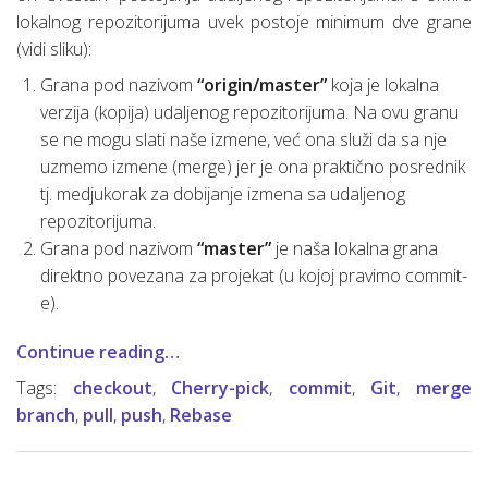
lokalnog repozitorijuma uvek postoje minimum dve grane
(vidi sliku):
Grana pod nazivom
“origin/master”
koja je lokalna
verzija (kopija) udaljenog repozitorijuma. Na ovu granu
se ne mogu slati naše izmene, već ona služi da sa nje
uzmemo izmene (merge) jer je ona praktično posrednik
tj. medjukorak za dobijanje izmena sa udaljenog
repozitorijuma.
Grana pod nazivom
“master”
je naša lokalna grana
direktno povezana za projekat (u kojoj pravimo commit-
e).
Continue reading…
Tags:
checkout
,
Cherry-pick
,
commit
,
Git
,
merge
branch
,
pull
,
push
,
Rebase