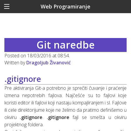
Web Programiranje
Git naredbe
Posted on 18/03/2016 at 08:54.
Written by
Dragoljub Živanović
.gitignore
Pre aktiviranja Git-a potrebno je sprečiti čuvanje i praćenje
izmena nepotrebih fajlova. Najčešće su to fajlovi koje
koristi editor ili fajlovi koji nastaju kompajliranjem i sl. Fajlove
ili cele direktorijume koje ne želimo da pratimo definišemo u
okviru
.gitignore
.
.gitignore
fajl se smešta u okviru
projektnog foldera.