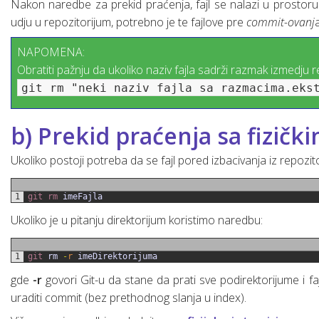
Nakon naredbe za prekid praćenja, fajl se nalazi u prostoru 
udju u repozitorijum, potrebno je te fajlove pre
commit-ovanj
NAPOMENA:
Obratiti pažnju da ukoliko naziv fajla sadrži razmak izmedju
git rm "neki naziv fajla sa razmacima.eks
b) Prekid praćenja sa fizičk
Ukoliko postoji potreba da se fajl pored izbacivanja iz repozit
1
git 
rm 
imeFajla
Ukoliko je u pitanju direktorijum koristimo naredbu:
1
git 
rm
-
r
imeDirektorijuma
gde
-r
govori Git-u da stane da prati sve podirektorijume i 
uraditi commit (bez prethodnog slanja u index).