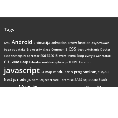
Tags
Android
animacija
animation
arrow function
AMD
async/await
CSS
class
baza podataka
Browserify
CommonJS
destruktuiranje
Docker
ES6
ES2015
event loop
Eksponencijalni operator
event
every()
Generatori
Git
Grunt
Heap
HTML
Hibridne mobilne aplikacije
Iteratori
javascript
modularno programiranje
map
let
MySql
node.js
Nest.js
SASS
Stack
npm
Object.create()
promise
sql
SQLite
Vue.js
WordPress
Web tehnologije
Webpack
transition