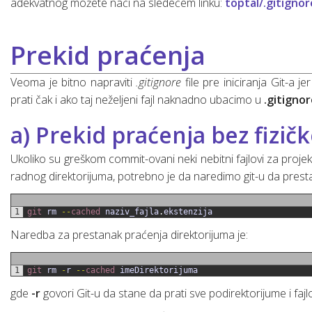
adekvatnog možete naći na sledećem linku:
toptal/.gitignor
Prekid praćenja
Veoma je bitno napraviti
.gitignore
file pre iniciranja Git-a 
prati čak i ako taj neželjeni fajl naknadno ubacimo u
.gitigno
a) Prekid praćenja bez fizič
Ukoliko su greškom commit-ovani neki nebitni fajlovi za projek
radnog direktorijuma, potrebno je da naredimo git-u da prestan
1
git 
rm
--
cached 
naziv_fajla
.
ekstenzija
Naredba za prestanak praćenja direktorijuma je:
1
git 
rm
-
r
--
cached 
imeDirektorijuma
gde
-r
govori Git-u da stane da prati sve podirektorijume i fajl