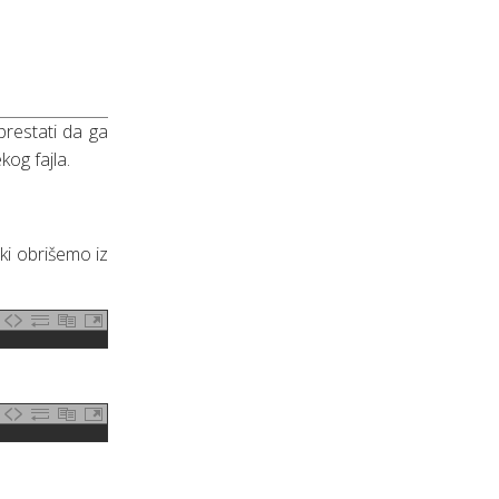
prestati da ga
og fajla.
čki obrišemo iz