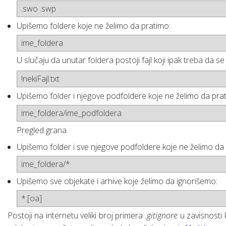
.swo .swp
Osnove linux-a za web developere
SQL osnovne naredbe (upiti)
Upišemo foldere koje ne želimo da pratimo:
Šta je “Dependencies injection”?
ime_foldera
Šta je SCRUM?
U slučaju da unutar foldera postoji fajl koji ipak treba da se
!nekiFajl.txt
Web servisi (osnove)
Upišemo folder i njegove podfoldere koje ne želimo da pra
Mrežni protokoli (osnove)
ime_foldera/ime_podfoldera
Mobilne aplikacije
Razvoj mobilnih aplikacija
Pregled grana
Upišemo folder i sve njegove podfoldere koje ne želimo da
Chrome DevTools
Hibridne mobilne aplikacije
ime_foldera/*
Upišemo sve objekate i arhive koje želimo da ignorišemo:
*.[oa]
Postoji na internetu veliki broj primera
.gitignore
u zavisnosti 