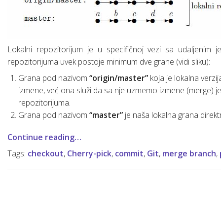
Lokalni repozitorijum je u specifičnoj vezi sa udaljenim 
repozitorijuma uvek postoje minimum dve grane (vidi sliku):
Grana pod nazivom
“origin/master”
koja je lokalna verzi
izmene, već ona služi da sa nje uzmemo izmene (merge) jer
repozitorijuma.
Grana pod nazivom
“master”
je naša lokalna grana direk
Continue reading…
Tags:
checkout
,
Cherry-pick
,
commit
,
Git
,
merge branch
,