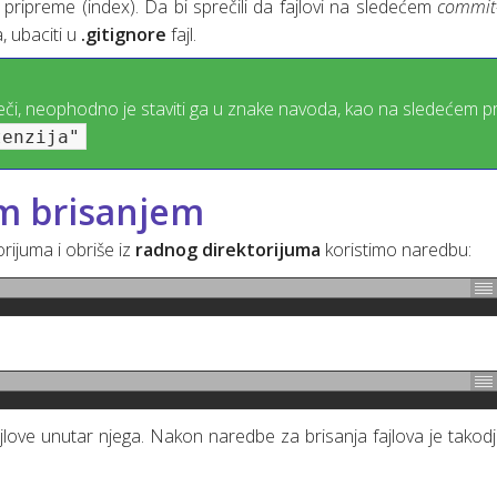
pripreme (index). Da bi sprečili da fajlovi na sledećem
commit
a, ubaciti u
.gitignore
fajl.
 reči, neophodno je staviti ga u znake navoda, kao na sledećem p
tenzija"
im brisanjem
orijuma i obriše iz
radnog direktorijuma
koristimo naredbu:
fajlove unutar njega. Nakon naredbe za brisanja fajlova je tak