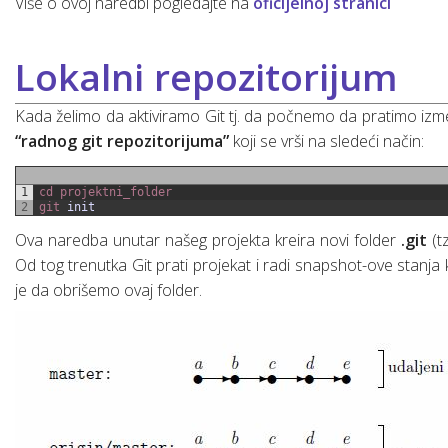
Više o ovoj naredbi pogledajte na
oficijelnoj stranici
Lokalni repozitorijum
Kada želimo da aktiviramo Git tj. da počnemo da pratimo izme
“radnog git repozitorijuma”
koji se vrši na sledeći način:
1
cd 
projektni_folder
2
git 
init
Ova naredba unutar našeg projekta kreira novi folder
.git
(tz
Od tog trenutka Git prati projekat i radi snapshot-ove stanja
je da obrišemo ovaj folder.