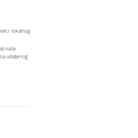
viru lokalnog
ati naše
 sa udaljenog