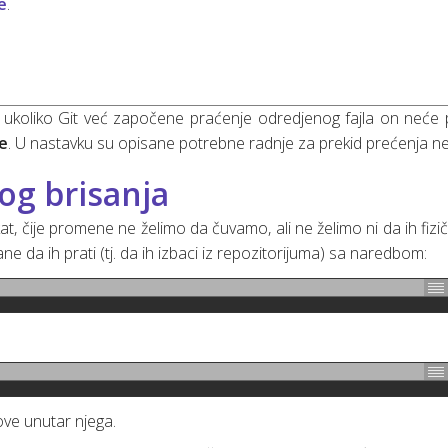
e
.
jer ukoliko Git već započene praćenje odredjenog fajla on neće 
re
. U nastavku su opisane potrebne radnje za prekid prećenja nek
kog brisanja
at, čije promene ne želimo da čuvamo, ali ne želimo ni da ih fizi
e da ih prati (tj. da ih izbaci iz repozitorijuma) sa naredbom:
ove unutar njega.