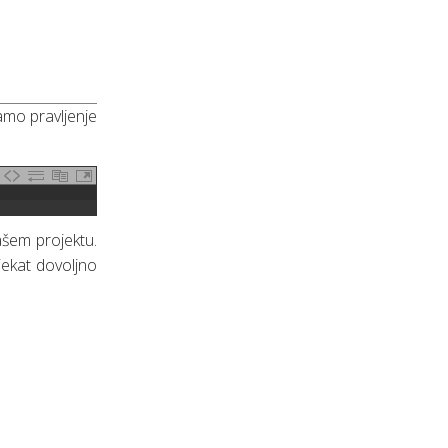
amo pravljenje
ašem projektu.
jekat dovoljno