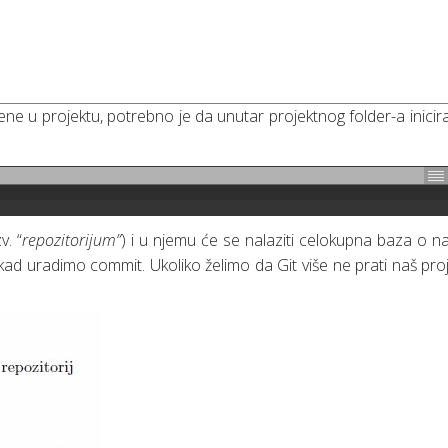
ne u projektu, potrebno je da unutar projektnog folder-a inicir
v. “
repozitorijum”
) i u njemu će se nalaziti celokupna baza o n
 kad uradimo commit. Ukoliko želimo da Git više ne prati naš pro