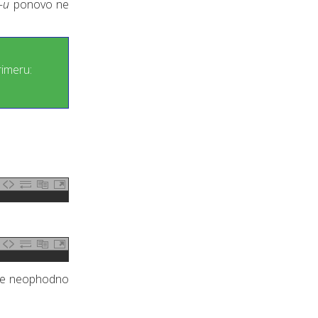
-u
ponovo ne
rimeru:
odje neophodno