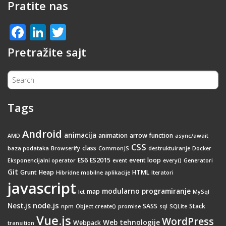
Pratite nas
Facebook
LinkedIn
Twitter
Pretražite sajt
Tags
Android
animacija
animation
arrow function
AMD
async/await
CSS
class
baza podataka
Browserify
CommonJS
destruktuiranje
Docker
ES6
ES2015
event loop
Eksponencijalni operator
event
every()
Generatori
Git
Grunt
Heap
HTML
Hibridne mobilne aplikacije
Iteratori
javascript
modularno programiranje
map
let
MySql
node.js
Nest.js
SASS
Stack
npm
Object.create()
promise
sql
SQLite
Vue.js
WordPress
Web tehnologije
Webpack
transition