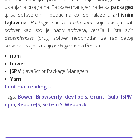
uklanjanja programa. Package manageri rade sa
packages
tj. sa softwerom ili podacima koji se nalaze u
arhivnim
fajlovima
.
Package
sadrže
meta-data
koji opisuju dati
softver kao što je naziv softvera, verzija i lista svih
dependencies
(drugi softver neophodan za rad datog
sofvera). Najpoznatiji
package
menadžeri su:
npm
bower
JSPM
(JavaScript Package Manager)
Yarn
Continue reading…
Tags:
Bower
,
Browserify
,
devTools
,
Grunt
,
Gulp
,
JSPM
,
npm
,
RequireJS
,
SistemJS
,
Webpack