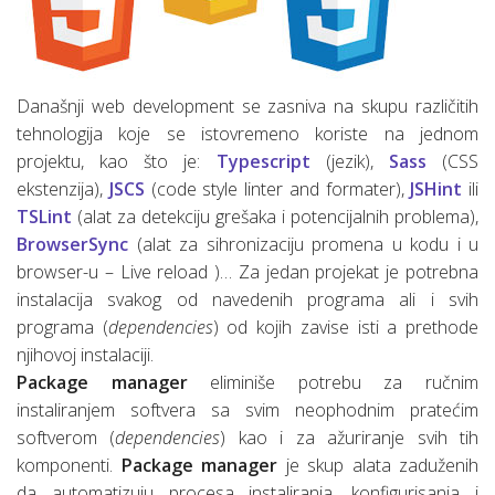
Današnji web development se zasniva na skupu različitih
tehnologija koje se istovremeno koriste na jednom
projektu, kao što je:
Typescript
(jezik),
Sass
(CSS
ekstenzija),
JSCS
(code style linter and formater),
JSHint
ili
TSLint
(alat za detekciju grešaka i potencijalnih problema),
BrowserSync
(alat za sihronizaciju promena u kodu i u
browser-u – Live reload )… Za jedan projekat je potrebna
instalacija svakog od navedenih programa ali i svih
programa (
dependencies
) od kojih zavise isti a prethode
njihovoj instalaciji.
Package manager
eliminiše potrebu za ručnim
instaliranjem softvera sa svim neophodnim pratećim
softverom (
dependencies
) kao i za ažuriranje svih tih
komponenti.
Package manager
je skup alata zaduženih
da automatizuju procesa instaliranja, konfigurisanja i