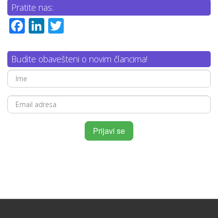
Pratite nas:
Facebook
LinkedIn
Twitter
Budite obavešteni o novim člancima!