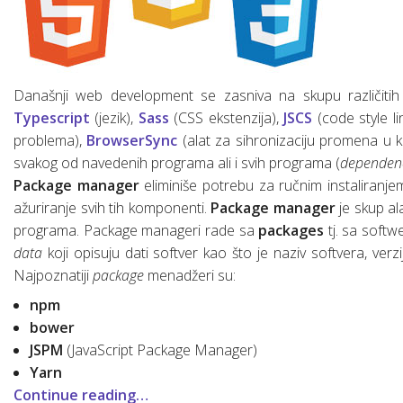
Osnove linux-a za web developere
SQL osnovne naredbe (upiti)
Šta je “Dependencies injection”?
Današnji web development se zasniva na skupu različitih 
Šta je SCRUM?
Typescript
(jezik),
Sass
(CSS ekstenzija),
JSCS
(code style l
problema),
BrowserSync
(alat za sihronizaciju promena u k
Web servisi (osnove)
svakog od navedenih programa ali i svih programa (
dependen
Package manager
eliminiše potrebu za ručnim instaliranj
Mrežni protokoli (osnove)
ažuriranje svih tih komponenti.
Package manager
je skup al
Mobilne aplikacije
Razvoj mobilnih aplikacija
programa. Package manageri rade sa
packages
tj. sa softw
data
koji opisuju dati softver kao što je naziv softvera, verzij
Chrome DevTools
Hibridne mobilne aplikacije
Najpoznatiji
package
menadžeri su:
npm
bower
JSPM
(JavaScript Package Manager)
Yarn
Continue reading…