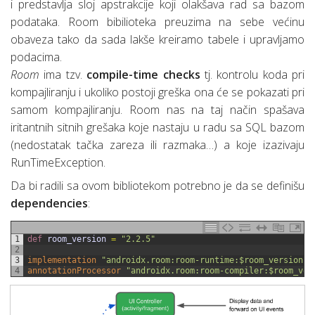
i predstavlja sloj apstrakcije koji olakšava rad sa bazom
podataka. Room bibilioteka preuzima na sebe većinu
obaveza tako da sada lakše kreiramo tabele i upravljamo
podacima.
Room
ima tzv.
compile-time checks
tj. kontrolu koda pri
kompajliranju i ukoliko postoji greška ona će se pokazati pri
samom kompajliranju. Room nas na taj način spašava
iritantnih sitnih grešaka koje nastaju u radu sa SQL bazom
(nedostatak tačka zareza ili razmaka…) a koje izazivaju
RunTimeException.
Da bi radili sa ovom bibliotekom potrebno je da se definišu
dependencies
:
1
def 
room_version
=
"2.2.5"
2
3
implementation
"androidx.room:room-runtime:$room_version"
4
annotationProcessor
"androidx.room:room-compiler:$room_ver