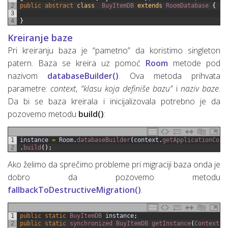
2
public
abstract
class
BuyItemDB
extends
RoomDatabase
{
3
4
}
Kreiranje baze
Pri kreiranju baza je “pametno” da koristimo singleton
patern. Baza se kreira uz pomoć
Room
metode pod
nazivom
databaseBuilder()
. Ova metoda prihvata
parametre:
context
,
“klasu koja definiše bazu”
i
naziv baze
.
Da bi se baza kreirala i inicijalizovala potrebno je da
pozovemo metodu
build()
:
1
instance
=
Room
.
databaseBuilder
(
context
.
getApplicationCont
2
.
build
(
)
;
Ako želimo da sprečimo probleme pri migraciji baza onda je
dobro da pozovemo metodu
fallbackToDestructiveMigration()
.
1
public
static
BuyItemDB 
instance
;
2
public
static
synchronized 
BuyItemDB 
getInstance
(
Context 
c