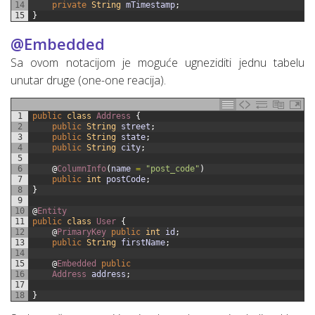
14
private
String
mTimestamp
;
15
}
@Embedded
Sa ovom notacijom je moguće ugneziditi jednu tabelu
unutar druge (one-one reacija).
1
public
class
Address
{
2
public
String
street
;
3
public
String
state
;
4
public
String
city
;
5
6
@
ColumnInfo
(
name
=
"post_code"
)
7
public
int
postCode
;
8
}
9
10
@
Entity
11
public
class
User
{
12
@
PrimaryKey 
public
int
id
;
13
public
String
firstName
;
14
15
@
Embedded 
public
16
Address 
address
;
17
18
}