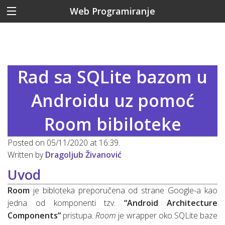
Web Programiranje
Rad sa SQLite bazom u
Androidu uz pomoć
Room bibiloteke
Posted on 05/11/2020 at 16:39.
Written by
Dragoljub Živanović
Uvod
Room
je bibloteka preporučena od strane Google-a kao
jedna od komponenti tzv.
“Android Architecture
Components”
pristupa.
Room
je wrapper oko SQLite baze