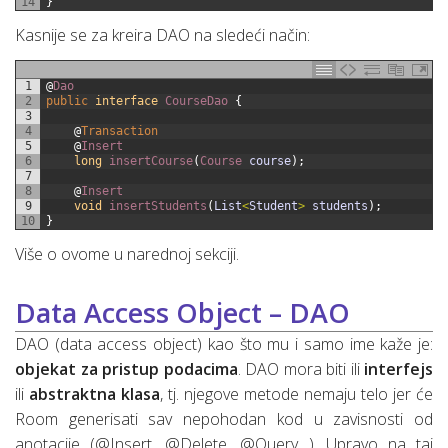
14
}
Kasnije se za kreira DAO na sledeći način:
1
@
Dao
2
public
interface
CourseDao
{
3
4
@
Transaction
5
@
Insert
6
long
insertCourse
(
Course 
course
)
;
7
8
@
Insert
9
void
insertStudents
(
List
<
Student
>
students
)
;
10
}
Više o ovome u narednoj sekciji.
Data Access Object – DAO
DAO (data access object) kao što mu i samo ime kaže je:
objekat za pristup podacima
. DAO mora biti ili
interfejs
ili
abstraktna klasa
, tj. njegove metode nemaju telo jer će
Room generisati sav nepohodan kod u zavisnosti od
anotacije (@Insert, @Delete, @Query…). Upravo na taj