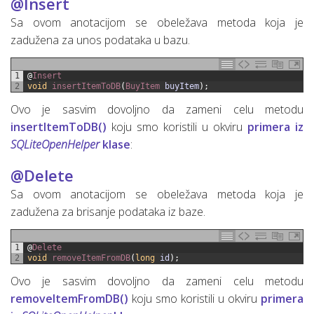
@Insert
Sa ovom anotacijom se obeležava metoda koja je
zadužena za unos podataka u bazu.
1
@
Insert
2
void
insertItemToDB
(
BuyItem 
buyItem
)
;
Ovo je sasvim dovoljno da zameni celu metodu
insertItemToDB()
koju smo koristili u okviru
primera iz
SQLiteOpenHelper
klase
:
@Delete
Sa ovom anotacijom se obeležava metoda koja je
zadužena za brisanje podataka iz baze.
1
@
Delete
2
void
removeItemFromDB
(
long
id
)
;
Ovo je sasvim dovoljno da zameni celu metodu
removeItemFromDB()
koju smo koristili u okviru
primera