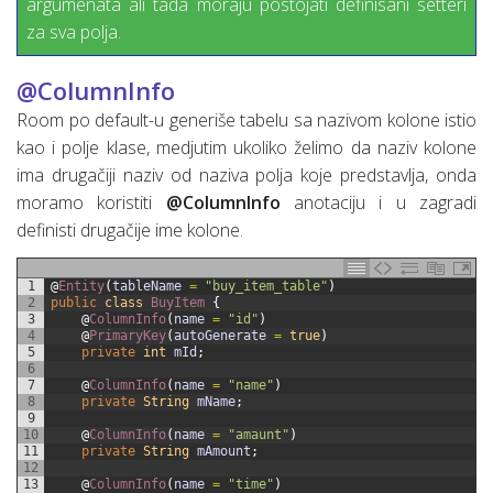
argumenata ali tada moraju postojati definisani setteri
za sva polja.
@ColumnInfo
Room po default-u generiše tabelu sa nazivom kolone istio
kao i polje klase, medjutim ukoliko želimo da naziv kolone
ima drugačiji naziv od naziva polja koje predstavlja, onda
moramo koristiti
@ColumnInfo
anotaciju i u zagradi
definisti drugačije ime kolone.
1
@
Entity
(
tableName
=
"buy_item_table"
)
2
public
class
BuyItem
{
3
@
ColumnInfo
(
name
=
"id"
)
4
@
PrimaryKey
(
autoGenerate
=
true
)
5
private
int
mId
;
6
7
@
ColumnInfo
(
name
=
"name"
)
8
private
String
mName
;
9
10
@
ColumnInfo
(
name
=
"amaunt"
)
11
private
String
mAmount
;
12
13
@
ColumnInfo
(
name
=
"time"
)