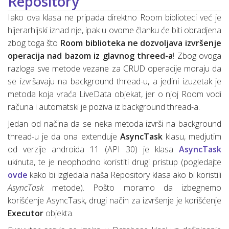
Repository
Iako ova klasa ne pripada direktno Room biblioteci već je
hijerarhijski iznad nje, ipak u ovome članku će biti obradjena
zbog toga što
Room biblioteka ne dozvoljava izvršenje
operacija nad bazom iz glavnog threed-a
! Zbog ovoga
razloga sve metode vezane za CRUD operacije moraju da
se izvršavaju na background thread-u, a jedini izuzetak je
metoda koja vraća LiveData objekat, jer o njoj Room vodi
računa i automatski je poziva iz background thread-a.
Jedan od načina da se neka metoda izvrši na background
thread-u je da ona extenduje
AsyncTask
klasu, medjutim
od verzije androida 11 (API 30) je klasa
AsyncTask
ukinuta, te je neophodno koristiti drugi pristup (pogledajte
ovde
kako bi izgledala naša Repository klasa ako bi koristili
AsyncTask
metode). Pošto moramo da izbegnemo
korišćenje AsyncTask, drugi način za izvršenje je korišćenje
Executor
objekta.