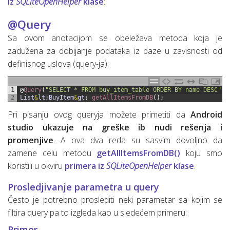
iz
SQLiteOpenHelper
klase
:
@Query
Sa ovom anotacijom se obeležava metoda koja je
zadužena za dobijanje podataka iz baze u zavisnosti od
definisnog uslova (query-ja):
1
@
Query
(
"SELECT * FROM buy_item_table ORDER BY name DESC"
)
2
List
&
lt
;
BuyItem
&
gt
;
getAllItemsFromDB
(
)
;
Pri pisanju ovog queryja možete primetiti da
Android
studio ukazuje na greške ib nudi rešenja i
promenjive
. A ova dva reda su sasvim dovoljno da
zamene celu metodu
getAllItemsFromDB()
koju smo
koristili u okviru
primera iz
SQLiteOpenHelper
klase
.
Prosledjivanje parametra u query
Često je potrebno proslediti neki parametar sa kojim se
filtira query pa to izgleda kao u sledećem primeru:
Primer