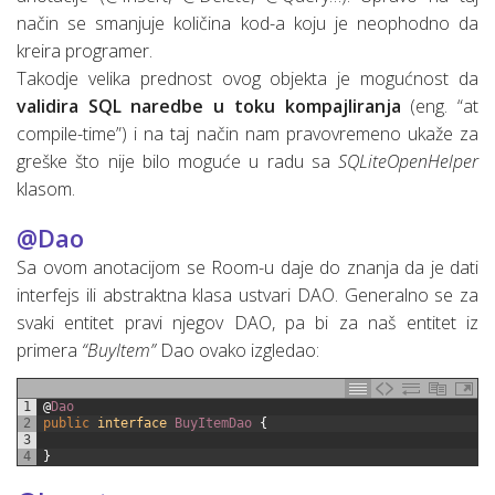
način se smanjuje količina kod-a koju je neophodno da
kreira programer.
Takodje velika prednost ovog objekta je mogućnost da
validira SQL naredbe u toku kompajliranja
(eng. “at
compile-time”) i na taj način nam pravovremeno ukaže za
greške što nije bilo moguće u radu sa
SQLiteOpenHelper
klasom.
@Dao
Sa ovom anotacijom se Room-u daje do znanja da je dati
interfejs ili abstraktna klasa ustvari DAO. Generalno se za
svaki entitet pravi njegov DAO, pa bi za naš entitet iz
primera
“BuyItem”
Dao ovako izgledao:
1
@
Dao
2
public
interface
BuyItemDao
{
3
4
}