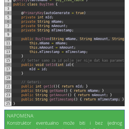
2
public
class
BuyItem
{
3
4
@
PrimaryKey
(
autoGenerate
=
true
)
5
private
int
mId
;
6
private
String
mName
;
7
private
String
mAmount
;
8
private
String
mTimestamp
;
9
10
public
BuyItem
(
String
mName
,
String
mAmount
,
String
m
11
this
.
mName
=
mName
;
12
this
.
mAmount
=
mAmount
;
13
this
.
mTimestamp
=
mTimestamp
;
14
}
15
// Setter samo za id polje jer nije dat kao parametar
16
public
void
setId
(
int
id
)
{
17
mId
=
id
;
18
}
19
20
// Geteri:
21
public
int
getId
(
)
{
return
mId
;
}
22
public
String
getName
(
)
{
return
mName
;
}
23
public
String
getAmount
(
)
{
return
mAmount
;
}
24
public
String
getTimestamp
(
)
{
return
mTimestamp
;
}
25
}
NAPOMENA:
Konstruktor eventualno može biti i bez ijednog