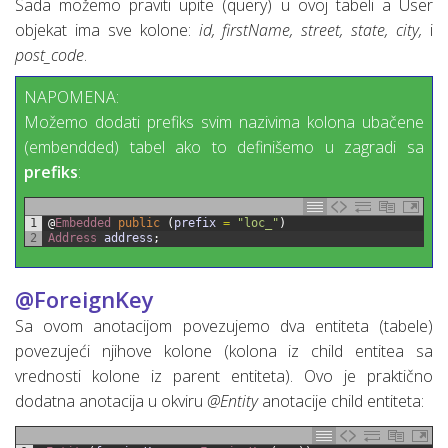
Sada možemo praviti upite (query) u ovoj tabeli a User
objekat ima sve kolone:
id, firstName, street, state, city,
i
post_code
.
NAPOMENA:
Možemo dodati prefiks svim nazivima kolona ubačene
(embendded) tabel ako to definišemo u zagradi sa
prefiks
:
1
@
Embedded 
public
(
prefix
=
"loc_"
)
2
Address 
address
;
@ForeignKey
Sa ovom anotacijom povezujemo dva entiteta (tabele)
povezujeći njihove kolone (kolona iz child entitea sa
vrednosti kolone iz parent entiteta). Ovo je praktično
dodatna anotacija u okviru
@Entity
anotacije child entiteta: