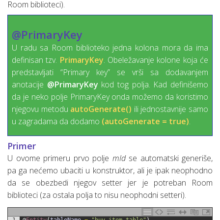
Room biblioteci).
@PrimaryKey
U radu sa Room biblioteko jedna kolona mora da ima
definisan tzv.
PrimaryKey
. Obeležavanje kolone koja će
predstavljati “Primary key” se vrši sa dodavanjem
anotacije
@PrimaryKey
kod tog polja. Kad definišemo
da je neko polje PrimaryKey onda možemo da koristimo
njegovu metodu
autoGenerate()
ili jednostavnije samo
u zagradama da dodamo
(autoGenerate = true)
.
Primer
U ovome primeru prvo polje
mId
se automatski generiše,
pa ga nećemo ubaciti u konstruktor, ali je ipak neophodno
da se obezbedi njegov setter jer je potreban Room
biblioteci (za ostala polja to nisu neophodni setteri).
1
@
Entity
(
tableName
=
"buy_item_table"
)