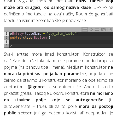
okviru zagrada) možemo definisati
naziv tabele koji
može biti drugačiji od samog naziva klase
. Ukoliko ne
definišemo ime tabele na ovaj način, Room će generisati
tabelu sa istim imenom kao što je naziv klase.
1
@
Entity
(
tableName
=
"buy_item_table"
)
2
public
class
BuyItem
{
3
4
}
Svaki entitet mora imati konstruktor! Konstruktor se
najčešće definiše tako da mu se parametri podudaraju sa
poljima (na osnovu tipa i imena). Medjutim konstruktor
ne
mora da primi sva polja kao parametre
, polje koje ne
želimo da stavimo u konstruktor moramo da obeležimo sa
anotacijom
@Ignore
u suprotnom će Android studio
prikazati grešku. Takodje u okviru konstruktora
ne moramo
da stavimo polje koje se autogeneriše
(tj.
autoGenerate = true), ali za to polje
mora da postoji
public setter
(mi ga nećemo koristi ali neophodan je