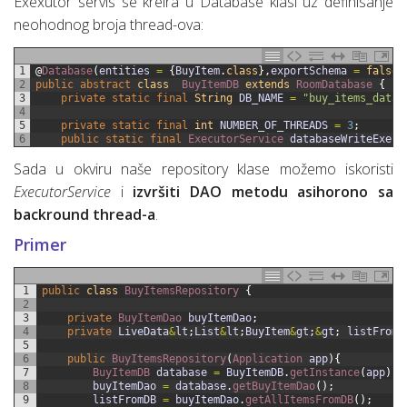
Exexutor servis se kreira u Database klasi uz definisanje
neohodnog broja thread-ova:
1
@
Database
(
entities
=
{
BuyItem
.
class
}
,
exportSchema
=
false
,
2
public
abstract
class
BuyItemDB
extends
RoomDatabase
{
3
private
static
final
String
DB_NAME
=
"buy_items_datab
4
5
private
static
final
int
NUMBER_OF_THREADS
=
3
;
6
public
static
final
ExecutorService 
databaseWriteExecu
Sada u okviru naše repository klase možemo iskoristi
ExecutorService
i
izvršiti DAO metodu asihorono sa
backround thread-a
.
Primer
1
public
class
BuyItemsRepository
{
2
3
private
BuyItemDao 
buyItemDao
;
4
private
LiveData
&
lt
;
List
&
lt
;
BuyItem
&
gt
;
&
gt
;
listFromD
5
6
public
BuyItemsRepository
(
Application 
app
)
{
7
BuyItemDB 
database
=
BuyItemDB
.
getInstance
(
app
)
;
8
buyItemDao
=
database
.
getBuyItemDao
(
)
;
9
listFromDB
=
buyItemDao
.
getAllItemsFromDB
(
)
;