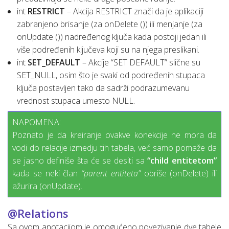
int
RESTRICT
– Akcija RESTRICT znači da je aplikaciji
zabranjeno brisanje (za onDelete ()) ili menjanje (za
onUpdate ()) nadređenog ključa kada postoji jedan ili
više podređenih ključeva koji su na njega preslikani.
int
SET_DEFAULT
– Akcije “SET DEFAULT” slične su
SET_NULL, osim što je svaki od podređenih stupaca
ključa postavljen tako da sadrži podrazumevanu
vrednost stupaca umesto NULL.
NAPOMENA:
Poznato je da kreiranje ovakve konekcije ne mora da
vodi do relacije izmedju tih tabela, već samo pomaže da
se jasno definiše šta će se desiti sa
“child entitetom”
kada se neki član
“parent entiteta”
obriše (onDelete) ili
ažurira (onUpdate).
@Relations
Sa ovom anotacijom je omogućeno povezivanje dve tabele