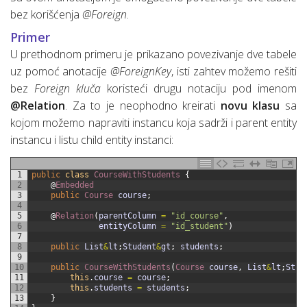
bez korišćenja
@Foreign
.
Primer
U prethodnom primeru je prikazano povezivanje dve tabele
uz pomoć anotacije
@ForeignKey
, isti zahtev možemo rešiti
bez
Foreign kluča
koristeći drugu notaciju pod imenom
@Relation
. Za to je neophodno kreirati
novu klasu
sa
kojom možemo napraviti instancu koja sadrži i parent entity
instancu i listu child entity instanci:
1
public
class
CourseWithStudents
{
2
@
Embedded
3
public
Course 
course
;
4
5
@
Relation
(
parentColumn
=
"id_course"
,
6
entityColumn
=
"id_student"
)
7
8
public
List
&
lt
;
Student
&
gt
;
students
;
9
10
public
CourseWithStudents
(
Course 
course
,
List
&
lt
;
Stud
11
this
.
course
=
course
;
12
this
.
students
=
students
;
13
}