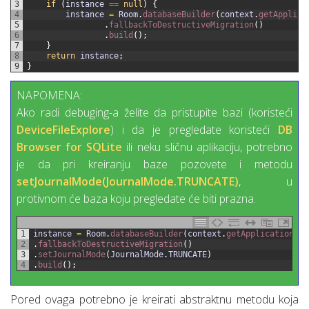
3
if
(
instance
==
null
)
{
4
instance
=
Room
.
databaseBuilder
(
context
.
getApplica
5
.
fallbackToDestructiveMigration
(
)
6
.
build
(
)
;
7
}
8
return
instance
;
9
}
NAPOMENA:
Ako radi debuging-a želite da pristupite bazi (koristeći
DeviceFileExplore
) i da je pregledate koristeći
DB
Browser for SQLite
ili neku sličnu aplikaciju, potrebno
je da pri kreiranju baze pozovete i metodu
setJournalMode(JournalMode.TRUNCATE)
, u
protivnom će baza koju pregledate će biti prazna.
1
instance
=
Room
.
databaseBuilder
(
context
.
getApplicationCon
2
.
fallbackToDestructiveMigration
(
)
3
.
setJournalMode
(
JournalMode
.
TRUNCATE
)
4
.
build
(
)
;
Pored ovaga potrebno je kreirati abstraktnu metodu koja