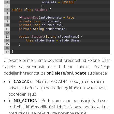
4
onDelete
=
CASCADE
5
)
)
6
public
class
Student
{
7
8
@
PrimaryKey
(
autoGenerate
=
true
)
9
private
long
id_student
;
10
private
long
id_fkcourse
;
11
private
String
studentName
;
12
13
public
Student
(
String
studentName
)
{
14
this
.
studentName
=
studentName
;
15
}
16
17
}
U ovome primeru smo povezali vrednosti id kolone User
tabele sa vrednosti userId Repo tabele. Značenje
dodeljenih vrednosti za
onDelete/onUpdate
su sledeće:
int
CASCADE
– Akcija „CASCADE“ propagira operaciju
brisanja ili ažuriranja nadređenog ključa na svaki zavisni
podređeni ključ.
int
NO_ACTION
– Podrazumevano ponašanje kada se
roditeljski ključ modifikuje ili izbriše iz baze podataka, i ne
preduzimaju se neke druge posebne radnje.