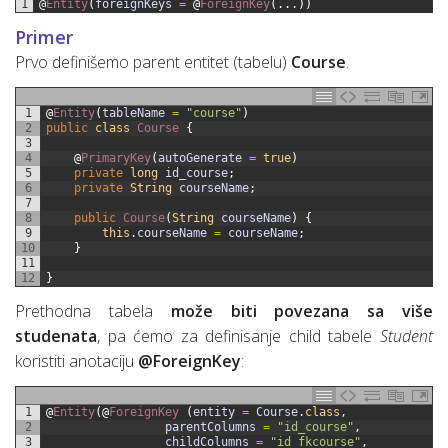
1
@
Entity
(
foreignKeys
=
@
ForeignKey
(
.
.
.
)
)
Primer
Prvo definišemo parent entitet (tabelu)
Course
.
1
@
Entity
(
tableName
=
"course"
)
2
public
class
Course
{
3
4
@
PrimaryKey
(
autoGenerate
=
true
)
5
private
long
id_course
;
6
private
String
courseName
;
7
8
public
Course
(
String
courseName
)
{
9
this
.
courseName
=
courseName
;
10
}
11
12
}
Prethodna tabela
može biti povezana sa više
studenata
, pa ćemo za definisanje child tabele
Student
koristiti anotaciju
@ForeignKey
:
1
@
Entity
(
@
ForeignKey
(
entity
=
Course
.
class
,
2
parentColumns
=
"id_course"
,
3
childColumns
=
"id_fkcourse"
,