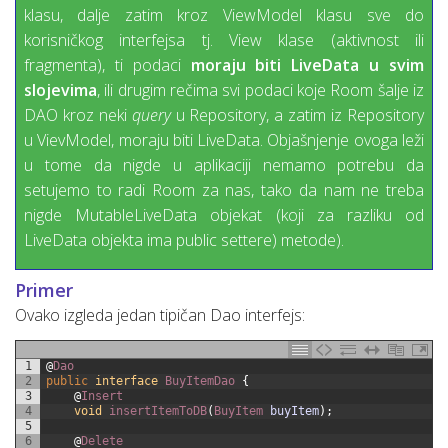
klasu, dalje zatim kroz ViewModel klasu sve do
korisničkog interfejsa tj. View klase (aktivnost ili
fragmenta), ti podaci
moraju biti LiveData u svim
slojevima
, ili drugim rečima svi podaci koje Room šalje iz
DAO kroz neki
query
u Repository, a zatim iz Repository
u VievModel, moraju biti LiveData. Objašnjenje ovoga leži
u tome da nigde u aplikaciji nemamo potrebu da
setujemo to radi Room za nas, tako da nam ne treba
nigde MutableLiveData objekat (koji za razliku od
LiveData objekta ima public settere) metode).
Primer
Ovako izgleda jedan tipičan Dao interfejs:
1
@
Dao
2
public
interface
BuyItemDao
{
3
@
Insert
4
void
insertItemToDB
(
BuyItem 
buyItem
)
;
5
6
@
Delete