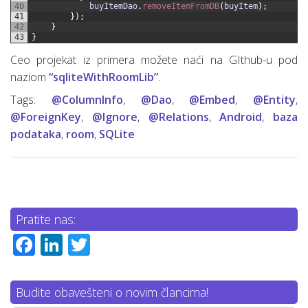
40
buyItemDao
.
removeItemFromDB
(
buyItem
)
;
41
}
)
;
42
}
43
}
Ceo projekat iz primera možete naći na GIthub-u pod
naziom
“sqliteWithRoomLib”
.
Tags:
@ColumnInfo
,
@Dao
,
@Embed
,
@Entity
,
@ForeignKey
,
@Ignore
,
@Relations
,
Android
,
baza
podataka
,
room
,
SQLite
Pratite nas:
Facebook
LinkedIn
Twitter
Budite obavešteni o novim člancima!