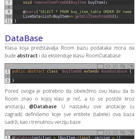
7
void
removeItemFromDB
(
BuyItem 
buyItem
)
;
8
9
@
Query
(
"SELECT * FROM buy_item_table ORDER BY name DE
10
LiveData
<
List
<
BuyItem
>>
getAllItemsFromDB
(
)
;
11
}
DataBase
Klasa koja predstavalja Room bazu podataka mora da
bude
abstract
i da ekstenduje klasu RoomDatabase:
1
public
abstract
class
BuyItemDB
extends
RoomDatabase
{
2
3
}
Pored ovoga je potrebno da obeležimo ovu klasu da bi
Room znao o kojoj klasi je reč, a to se postiže kroz
anotaciju
@Database
. U nastavku ove anotacije (u
zagradi) definišemo koje sve entitete (tabele) ova baza
sadrži, kao i trenutnou verziju baze:
1
@
Database
(
entities
=
{
BuyItem
.
class
}
,
version
=
1
)