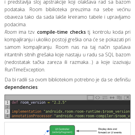
i predstavlja sloj apstrakcije koji olakšava rad sa bazom
podataka. Room bibilioteka preuzima na sebe većinu
obaveza tako da sada lakše kreiramo tabele i upravljamo
podacima.
Room
ima tzv.
compile-time checks
tj. kontrolu koda pri
kompajliranju i ukoliko postoji greška ona će se pokazati pri
samom kompajliranju. Room nas na taj način spašava
iritantnih sitnih grešaka koje nastaju u radu sa SQL bazom
(nedostatak tačka zareza ili razmaka…) a koje izazivaju
RunTimeException.
Da bi radili sa ovom bibliotekom potrebno je da se definišu
dependencies
:
1
def 
room_version
=
"2.2.5"
2
3
implementation
"androidx.room:room-runtime:$room_version"
4
annotationProcessor
"androidx.room:room-compiler:$room_ver