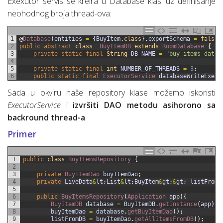
Exexutor servis se kreira u Database klasi uz definisanje
neohodnog broja thread-ova:
1
@
Database
(
entities
=
{
BuyItem
.
class
}
,
exportSchema
=
false
,
2
public
abstract
class
BuyItemDB
extends
RoomDatabase
{
3
private
static
final
String
DB_NAME
=
"buy_items_datab
4
5
private
static
final
int
NUMBER_OF_THREADS
=
3
;
6
public
static
final
ExecutorService 
databaseWriteExecu
Sada u okviru naše repository klase možemo iskoristi
ExecutorService
i
izvršiti DAO metodu asihorono sa
backround thread-a
.
Primer
1
public
class
BuyItemsRepository
{
2
3
private
BuyItemDao 
buyItemDao
;
4
private
LiveData
&
lt
;
List
&
lt
;
BuyItem
&
gt
;
&
gt
;
listFromD
5
6
public
BuyItemsRepository
(
Application 
app
)
{
7
BuyItemDB 
database
=
BuyItemDB
.
getInstance
(
app
)
;
8
buyItemDao
=
database
.
getBuyItemDao
(
)
;
9
listFromDB
=
buyItemDao
.
getAllItemsFromDB
(
)
;