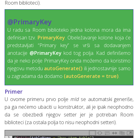
Room biblioteci).
@PrimaryKey
U radu sa Room biblioteko jedna kolona mora da ima
definisan tzv.
PrimaryKey
. Obeležavanje kolone koja će
predstavljati “Primary key” se vrši sa dodavanjem
anotacije
@PrimaryKey
kod tog polja. Kad definišemo
da je neko polje PrimaryKey onda možemo da koristimo
njegovu metodu
autoGenerate()
ili jednostavnije samo
u zagradama da dodamo
(autoGenerate = true)
.
Primer
U ovome primeru prvo polje
mId
se automatski generiše,
pa ga nećemo ubaciti u konstruktor, ali je ipak neophodno
da se obezbedi njegov setter jer je potreban Room
biblioteci (za ostala polja to nisu neophodni setteri).
1
@
Entity
(
tableName
=
"buy_item_table"
)