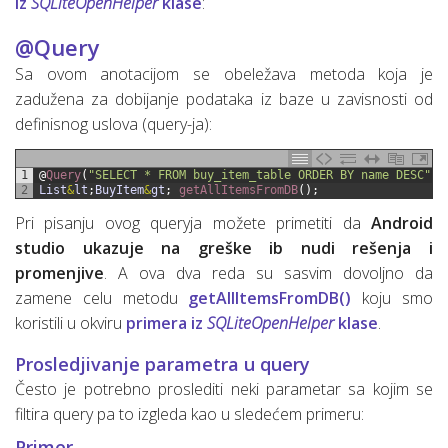
iz
SQLiteOpenHelper
klase
:
@Query
Sa ovom anotacijom se obeležava metoda koja je
zadužena za dobijanje podataka iz baze u zavisnosti od
definisnog uslova (query-ja):
1
@
Query
(
"SELECT * FROM buy_item_table ORDER BY name DESC"
)
2
List
&
lt
;
BuyItem
&
gt
;
getAllItemsFromDB
(
)
;
Pri pisanju ovog queryja možete primetiti da
Android
studio ukazuje na greške ib nudi rešenja i
promenjive
. A ova dva reda su sasvim dovoljno da
zamene celu metodu
getAllItemsFromDB()
koju smo
koristili u okviru
primera iz
SQLiteOpenHelper
klase
.
Prosledjivanje parametra u query
Često je potrebno proslediti neki parametar sa kojim se
filtira query pa to izgleda kao u sledećem primeru:
Primer