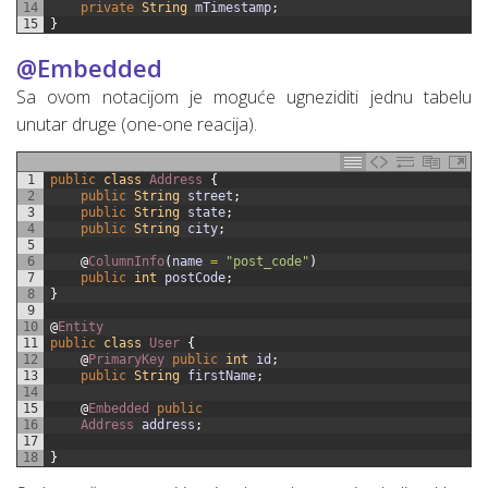
14
private
String
mTimestamp
;
15
}
@Embedded
Sa ovom notacijom je moguće ugneziditi jednu tabelu
unutar druge (one-one reacija).
1
public
class
Address
{
2
public
String
street
;
3
public
String
state
;
4
public
String
city
;
5
6
@
ColumnInfo
(
name
=
"post_code"
)
7
public
int
postCode
;
8
}
9
10
@
Entity
11
public
class
User
{
12
@
PrimaryKey 
public
int
id
;
13
public
String
firstName
;
14
15
@
Embedded 
public
16
Address 
address
;
17
18
}