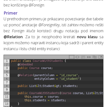
bez korišćenja
@Foreign
.
Primer
U prethodnom primeru je prikazano povezivanje dve tabele
uz pomoć anotacije
@ForeignKey
, isti zahtev možemo rešiti
bez
Foreign kluča
koristeći drugu notaciju pod imenom
@Relation
. Za to je neophodno kreirati
novu klasu
sa
kojom možemo napraviti instancu koja sadrži i parent entity
instancu i listu child entity instanci:
1
public
class
CourseWithStudents
{
2
@
Embedded
3
public
Course 
course
;
4
5
@
Relation
(
parentColumn
=
"id_course"
,
6
entityColumn
=
"id_student"
)
7
8
public
List
&
lt
;
Student
&
gt
;
students
;
9
10
public
CourseWithStudents
(
Course 
course
,
List
&
lt
;
Stud
11
this
.
course
=
course
;
12
this
.
students
=
students
;
13
}