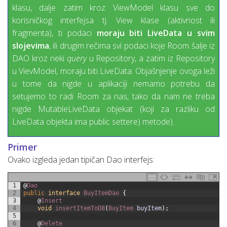
klasu, dalje zatim kroz ViewModel klasu sve do
korisničkog interfejsa tj. View klase (aktivnost ili
fragmenta), ti podaci
moraju biti LiveData u svim
slojevima
, ili drugim rečima svi podaci koje Room šalje iz
DAO kroz neki
query
u Repository, a zatim iz Repository
u VievModel, moraju biti LiveData. Objašnjenje ovoga leži
u tome da nigde u aplikaciji nemamo potrebu da
setujemo to radi Room za nas, tako da nam ne treba
nigde MutableLiveData objekat (koji za razliku od
LiveData objekta ima public settere) metode).
Primer
Ovako izgleda jedan tipičan Dao interfejs:
1
@
Dao
2
public
interface
BuyItemDao
{
3
@
Insert
4
void
insertItemToDB
(
BuyItem 
buyItem
)
;
5
6
@
Delete