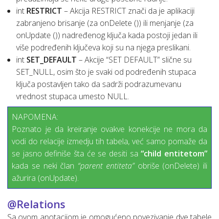
int
RESTRICT
– Akcija RESTRICT znači da je aplikaciji
zabranjeno brisanje (za onDelete ()) ili menjanje (za
onUpdate ()) nadređenog ključa kada postoji jedan ili
više podređenih ključeva koji su na njega preslikani.
int
SET_DEFAULT
– Akcije “SET DEFAULT” slične su
SET_NULL, osim što je svaki od podređenih stupaca
ključa postavljen tako da sadrži podrazumevanu
vrednost stupaca umesto NULL.
NAPOMENA:
Poznato je da kreiranje ovakve konekcije ne mora da
vodi do relacije izmedju tih tabela, već samo pomaže da
se jasno definiše šta će se desiti sa
“child entitetom”
kada se neki član
“parent entiteta”
obriše (onDelete) ili
ažurira (onUpdate).
@Relations
Sa ovom anotacijom je omogućeno povezivanje dve tabele