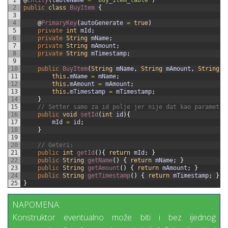
2
public
class
BuyItem
{
3
4
@
PrimaryKey
(
autoGenerate
=
true
)
5
private
int
mId
;
6
private
String
mName
;
7
private
String
mAmount
;
8
private
String
mTimestamp
;
9
10
public
BuyItem
(
String
mName
,
String
mAmount
,
String
m
11
this
.
mName
=
mName
;
12
this
.
mAmount
=
mAmount
;
13
this
.
mTimestamp
=
mTimestamp
;
14
}
15
// Setter samo za id polje jer nije dat kao parametar
16
public
void
setId
(
int
id
)
{
17
mId
=
id
;
18
}
19
20
// Geteri:
21
public
int
getId
(
)
{
return
mId
;
}
22
public
String
getName
(
)
{
return
mName
;
}
23
public
String
getAmount
(
)
{
return
mAmount
;
}
24
public
String
getTimestamp
(
)
{
return
mTimestamp
;
}
25
}
NAPOMENA:
Konstruktor eventualno može biti i bez ijednog