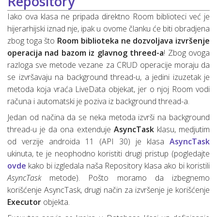
Repository
Iako ova klasa ne pripada direktno Room biblioteci već je
hijerarhijski iznad nje, ipak u ovome članku će biti obradjena
zbog toga što
Room biblioteka ne dozvoljava izvršenje
operacija nad bazom iz glavnog threed-a
! Zbog ovoga
razloga sve metode vezane za CRUD operacije moraju da
se izvršavaju na background thread-u, a jedini izuzetak je
metoda koja vraća LiveData objekat, jer o njoj Room vodi
računa i automatski je poziva iz background thread-a.
Jedan od načina da se neka metoda izvrši na background
thread-u je da ona extenduje
AsyncTask
klasu, medjutim
od verzije androida 11 (API 30) je klasa
AsyncTask
ukinuta, te je neophodno koristiti drugi pristup (pogledajte
ovde
kako bi izgledala naša Repository klasa ako bi koristili
AsyncTask
metode). Pošto moramo da izbegnemo
korišćenje AsyncTask, drugi način za izvršenje je korišćenje
Executor
objekta.