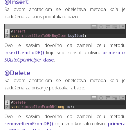
@Insert
Sa ovom anotacijom se obeležava metoda koja je
zadužena za unos podataka u bazu.
1
@
Insert
2
void
insertItemToDB
(
BuyItem 
buyItem
)
;
Ovo je sasvim dovoljno da zameni celu metodu
insertItemToDB()
koju smo koristili u okviru
primera iz
SQLiteOpenHelper
klase
:
@Delete
Sa ovom anotacijom se obeležava metoda koja je
zadužena za brisanje podataka iz baze.
1
@
Delete
2
void
removeItemFromDB
(
long
id
)
;
Ovo je sasvim dovoljno da zameni celu metodu
removeItemFromDB()
koju smo koristili u okviru
primera