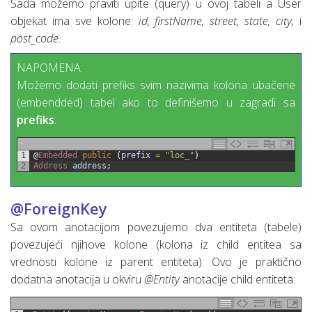
Sada možemo praviti upite (query) u ovoj tabeli a User
objekat ima sve kolone:
id, firstName, street, state, city,
i
post_code
.
NAPOMENA:
Možemo dodati prefiks svim nazivima kolona ubačene
(embendded) tabel ako to definišemo u zagradi sa
prefiks
:
1
@
Embedded 
public
(
prefix
=
"loc_"
)
2
Address 
address
;
@ForeignKey
Sa ovom anotacijom povezujemo dva entiteta (tabele)
povezujeći njihove kolone (kolona iz child entitea sa
vrednosti kolone iz parent entiteta). Ovo je praktično
dodatna anotacija u okviru
@Entity
anotacije child entiteta: