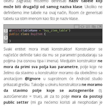
okviru zagrada) možemo definisati
naziv tabele koji
može biti drugačiji od samog naziva klase
. Ukoliko ne
definišemo ime tabele na ovaj način, Room će generisati
tabelu sa istim imenom kao što je naziv klase.
1
@
Entity
(
tableName
=
"buy_item_table"
)
2
public
class
BuyItem
{
3
4
}
Svaki entitet mora imati konstruktor! Konstruktor se
najčešće definiše tako da mu se parametri podudaraju sa
poljima (na osnovu tipa i imena). Medjutim konstruktor
ne
mora da primi sva polja kao parametre
, polje koje ne
želimo da stavimo u konstruktor moramo da obeležimo sa
anotacijom
@Ignore
u suprotnom će Android studio
prikazati grešku. Takodje u okviru konstruktora
ne moramo
da stavimo polje koje se autogeneriše
(tj.
autoGenerate = true), ali za to polje
mora da postoji
public setter
(mi ga nećemo koristi ali neophodan je