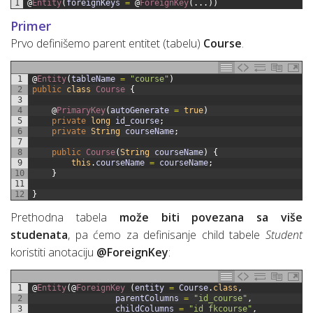
1
@
Entity
(
foreignKeys
=
@
ForeignKey
(
.
.
.
)
)
Primer
Prvo definišemo parent entitet (tabelu)
Course
.
1
@
Entity
(
tableName
=
"course"
)
2
public
class
Course
{
3
4
@
PrimaryKey
(
autoGenerate
=
true
)
5
private
long
id_course
;
6
private
String
courseName
;
7
8
public
Course
(
String
courseName
)
{
9
this
.
courseName
=
courseName
;
10
}
11
12
}
Prethodna tabela
može biti povezana sa više
studenata
, pa ćemo za definisanje child tabele
Student
koristiti anotaciju
@ForeignKey
:
1
@
Entity
(
@
ForeignKey
(
entity
=
Course
.
class
,
2
parentColumns
=
"id_course"
,
3
childColumns
=
"id_fkcourse"
,