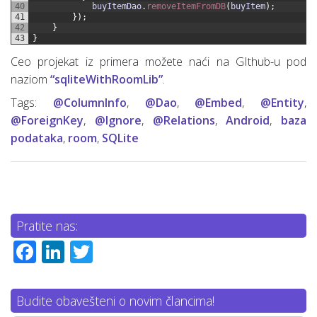
40
buyItemDao
.
removeItemFromDB
(
buyItem
)
;
41
}
)
;
42
}
43
}
Ceo projekat iz primera možete naći na GIthub-u pod
naziom
“sqliteWithRoomLib”
.
Tags:
@ColumnInfo
,
@Dao
,
@Embed
,
@Entity
,
@ForeignKey
,
@Ignore
,
@Relations
,
Android
,
baza
podataka
,
room
,
SQLite
Pratite nas:
Facebook
LinkedIn
Twitter
Budite obavešteni o novim člancima!