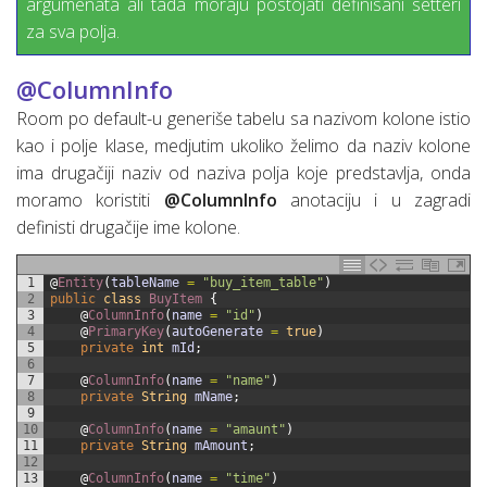
argumenata ali tada moraju postojati definisani setteri
za sva polja.
@ColumnInfo
Room po default-u generiše tabelu sa nazivom kolone istio
kao i polje klase, medjutim ukoliko želimo da naziv kolone
ima drugačiji naziv od naziva polja koje predstavlja, onda
moramo koristiti
@ColumnInfo
anotaciju i u zagradi
definisti drugačije ime kolone.
1
@
Entity
(
tableName
=
"buy_item_table"
)
2
public
class
BuyItem
{
3
@
ColumnInfo
(
name
=
"id"
)
4
@
PrimaryKey
(
autoGenerate
=
true
)
5
private
int
mId
;
6
7
@
ColumnInfo
(
name
=
"name"
)
8
private
String
mName
;
9
10
@
ColumnInfo
(
name
=
"amaunt"
)
11
private
String
mAmount
;
12
13
@
ColumnInfo
(
name
=
"time"
)