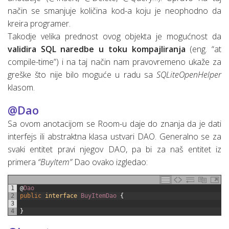
način se smanjuje količina kod-a koju je neophodno da
kreira programer.
Takodje velika prednost ovog objekta je mogućnost da
validira SQL naredbe u toku kompajliranja
(eng. “at
compile-time”) i na taj način nam pravovremeno ukaže za
greške što nije bilo moguće u radu sa
SQLiteOpenHelper
klasom.
@Dao
Sa ovom anotacijom se Room-u daje do znanja da je dati
interfejs ili abstraktna klasa ustvari DAO. Generalno se za
svaki entitet pravi njegov DAO, pa bi za naš entitet iz
primera
“BuyItem”
Dao ovako izgledao:
1
@
Dao
2
public
interface
BuyItemDao
{
3
4
}