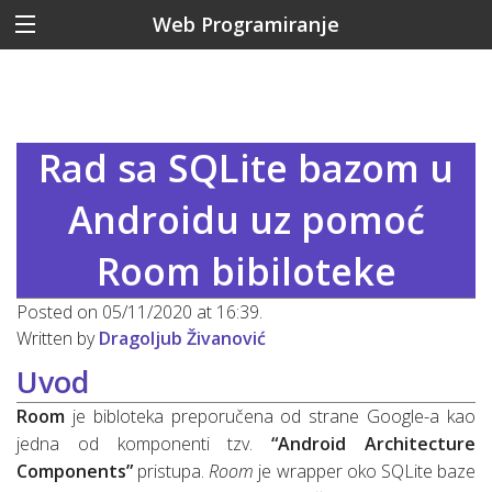
Web Programiranje
Rad sa SQLite bazom u
Androidu uz pomoć
Room bibiloteke
Posted on 05/11/2020 at 16:39.
Written by
Dragoljub Živanović
Uvod
Room
je bibloteka preporučena od strane Google-a kao
jedna od komponenti tzv.
“Android Architecture
Components”
pristupa.
Room
je wrapper oko SQLite baze