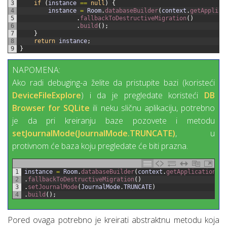
3
if
(
instance
==
null
)
{
4
instance
=
Room
.
databaseBuilder
(
context
.
getApplica
5
.
fallbackToDestructiveMigration
(
)
6
.
build
(
)
;
7
}
8
return
instance
;
9
}
NAPOMENA:
Ako radi debuging-a želite da pristupite bazi (koristeći
DeviceFileExplore
) i da je pregledate koristeći
DB
Browser for SQLite
ili neku sličnu aplikaciju, potrebno
je da pri kreiranju baze pozovete i metodu
setJournalMode(JournalMode.TRUNCATE)
, u
protivnom će baza koju pregledate će biti prazna.
1
instance
=
Room
.
databaseBuilder
(
context
.
getApplicationCon
2
.
fallbackToDestructiveMigration
(
)
3
.
setJournalMode
(
JournalMode
.
TRUNCATE
)
4
.
build
(
)
;
Pored ovaga potrebno je kreirati abstraktnu metodu koja