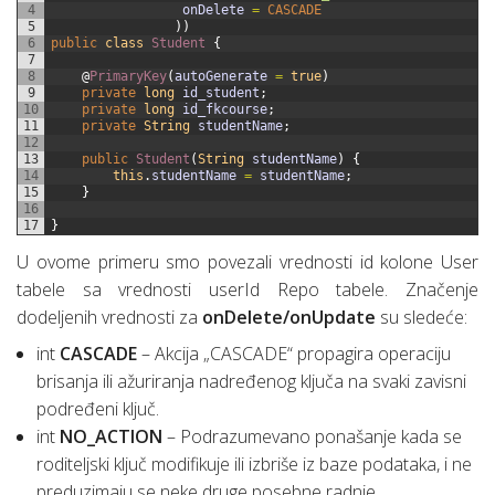
4
onDelete
=
CASCADE
5
)
)
6
public
class
Student
{
7
8
@
PrimaryKey
(
autoGenerate
=
true
)
9
private
long
id_student
;
10
private
long
id_fkcourse
;
11
private
String
studentName
;
12
13
public
Student
(
String
studentName
)
{
14
this
.
studentName
=
studentName
;
15
}
16
17
}
U ovome primeru smo povezali vrednosti id kolone User
tabele sa vrednosti userId Repo tabele. Značenje
dodeljenih vrednosti za
onDelete/onUpdate
su sledeće:
int
CASCADE
– Akcija „CASCADE“ propagira operaciju
brisanja ili ažuriranja nadređenog ključa na svaki zavisni
podređeni ključ.
int
NO_ACTION
– Podrazumevano ponašanje kada se
roditeljski ključ modifikuje ili izbriše iz baze podataka, i ne
preduzimaju se neke druge posebne radnje.