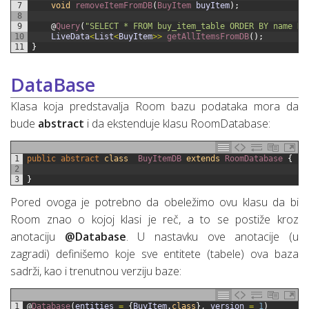
7
void
removeItemFromDB
(
BuyItem 
buyItem
)
;
8
9
@
Query
(
"SELECT * FROM buy_item_table ORDER BY name DE
10
LiveData
<
List
<
BuyItem
>>
getAllItemsFromDB
(
)
;
11
}
DataBase
Klasa koja predstavalja Room bazu podataka mora da
bude
abstract
i da ekstenduje klasu RoomDatabase:
1
public
abstract
class
BuyItemDB
extends
RoomDatabase
{
2
3
}
Pored ovoga je potrebno da obeležimo ovu klasu da bi
Room znao o kojoj klasi je reč, a to se postiže kroz
anotaciju
@Database
. U nastavku ove anotacije (u
zagradi) definišemo koje sve entitete (tabele) ova baza
sadrži, kao i trenutnou verziju baze:
1
@
Database
(
entities
=
{
BuyItem
.
class
}
,
version
=
1
)