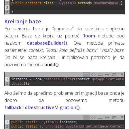
2
public
abstract
class
BuyItemDB
extends
RoomDatabase
{
3
4
}
Kreiranje baze
Pri kreiranju baza je “pametno” da koristimo singleton
patern. Baza se kreira uz pomoć
Room
metode pod
nazivom
databaseBuilder()
. Ova metoda prihvata
parametre:
context
,
“klasu koja definiše bazu”
i
naziv baze
.
Da bi se baza kreirala i inicijalizovala potrebno je da
pozovemo metodu
build()
:
1
instance
=
Room
.
databaseBuilder
(
context
.
getApplicationCont
2
.
build
(
)
;
Ako želimo da sprečimo probleme pri migraciji baza onda je
dobro da pozovemo metodu
fallbackToDestructiveMigration()
.
1
public
static
BuyItemDB 
instance
;
2
public
static
synchronized 
BuyItemDB 
getInstance
(
Context 
c