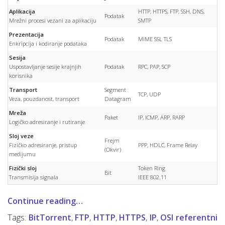
Aplikacija
HTTP, HTTPS, FTP, SSH, DNS,
Podatak
Mrežni procesi vezani za aplikaciju
SMTP
Prezentacija
Podatak
MIME SSL TLS
Enkripcija i kodiranje podataka
Sesija
Uspostavljanje sesije krajnjih
Podatak
RPC, PAP, SCP
korisnika
Transport
Segment
TCP, UDP
Veza, pouzdanost, transport
Datagram
Mreža
Paket
IP, ICMP, ARP, RARP
Logičko adresiranje i rutiranje
Sloj veze
Frejm
Fizičko adresiranje, pristup
PPP, HDLC, Frame Relay
(Okvir)
medijumu
Fizički sloj
Token Ring
Bit
Transmisija signala
IEEE 802.11
Continue reading…
Tags:
BitTorrent
,
FTP
,
HTTP
,
HTTPS
,
IP
,
OSI referentni