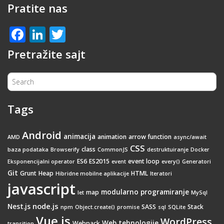
Pratite nas
Facebook
LinkedIn
Twitter
Pretražite sajt
Tags
Android
animacija
animation
arrow function
AMD
async/await
CSS
class
baza podataka
Browserify
CommonJS
destruktuiranje
Docker
ES6
ES2015
event loop
Eksponencijalni operator
event
every()
Generatori
Git
Grunt
Heap
HTML
Hibridne mobilne aplikacije
Iteratori
javascript
modularno programiranje
map
let
MySql
node.js
Nest.js
SASS
Stack
npm
Object.create()
promise
sql
SQLite
Vue.js
WordPress
Web tehnologije
Webpack
transition