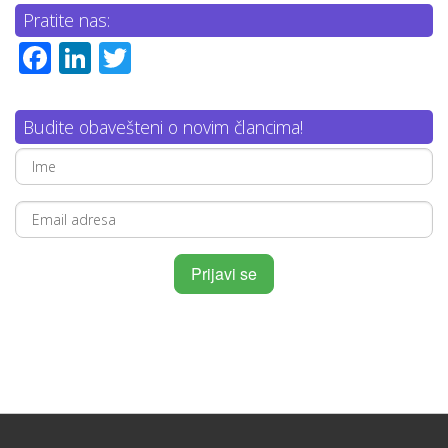
Pratite nas:
Facebook
LinkedIn
Twitter
Budite obavešteni o novim člancima!