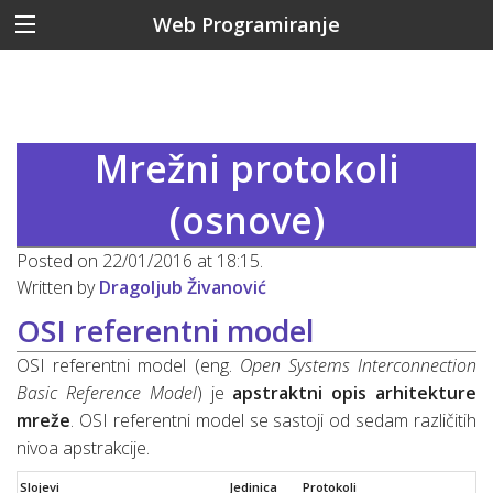
Web Programiranje
Mrežni protokoli
(osnove)
Posted on 22/01/2016 at 18:15.
Written by
Dragoljub Živanović
OSI referentni model
OSI referentni model (eng.
Open Systems Interconnection
Basic Reference Model
) je
apstraktni opis arhitekture
mreže
. OSI referentni model se sastoji od sedam različitih
nivoa apstrakcije.
Slojevi
Jedinica
Protokoli