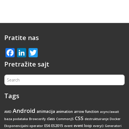
Pratite nas
Facebook
LinkedIn
Twitter
Pretražite sajt
Tags
Android
animacija
animation
arrow function
AMD
async/await
CSS
class
baza podataka
Browserify
CommonJS
destruktuiranje
Docker
ES6
ES2015
event loop
Eksponencijalni operator
event
every()
Generatori