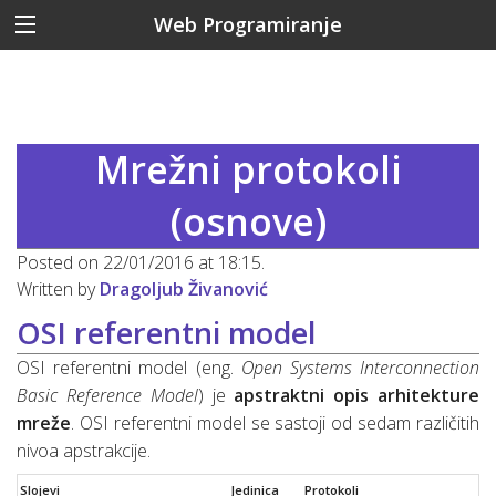
Web Programiranje
Mrežni protokoli
(osnove)
Posted on 22/01/2016 at 18:15.
Written by
Dragoljub Živanović
OSI referentni model
OSI referentni model (eng.
Open Systems Interconnection
Basic Reference Model
) je
apstraktni opis arhitekture
mreže
. OSI referentni model se sastoji od sedam različitih
nivoa apstrakcije.
Slojevi
Jedinica
Protokoli