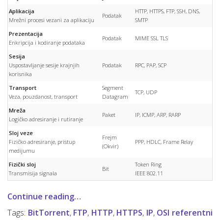
Aplikacija
HTTP, HTTPS, FTP, SSH, DNS,
Podatak
Mrežni procesi vezani za aplikaciju
SMTP
Prezentacija
Podatak
MIME SSL TLS
Enkripcija i kodiranje podataka
Sesija
Uspostavljanje sesije krajnjih
Podatak
RPC, PAP, SCP
korisnika
Transport
Segment
TCP, UDP
Veza, pouzdanost, transport
Datagram
Mreža
Paket
IP, ICMP, ARP, RARP
Logičko adresiranje i rutiranje
Sloj veze
Frejm
Fizičko adresiranje, pristup
PPP, HDLC, Frame Relay
(Okvir)
medijumu
Fizički sloj
Token Ring
Bit
Transmisija signala
IEEE 802.11
Continue reading…
Tags:
BitTorrent
,
FTP
,
HTTP
,
HTTPS
,
IP
,
OSI referentni