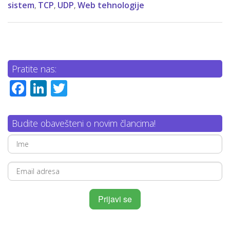
sistem
,
TCP
,
UDP
,
Web tehnologije
Pratite nas:
Facebook
LinkedIn
Twitter
Budite obavešteni o novim člancima!