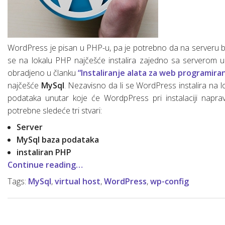
Osnove linux-a za web developere
SQL osnovne naredbe (upiti)
Šta je “Dependencies injection”?
WordPress je pisan u PHP-u, pa je potrebno da na serveru b
Šta je SCRUM?
se na lokalu PHP najčešće instalira zajedno sa serverom
obradjeno u članku
“Instaliranje alata za web programira
Web servisi (osnove)
najčešće
MySql
. Nezavisno da li se WordPress instalira na l
podataka unutar koje će WordpPress pri instalaciji naprav
Mrežni protokoli (osnove)
potrebne sledeće tri stvari:
Mobilne aplikacije
Razvoj mobilnih aplikacija
Server
MySql baza podataka
Chrome DevTools
Hibridne mobilne aplikacije
instaliran PHP
Continue reading…
Tags:
MySql
,
virtual host
,
WordPress
,
wp-config