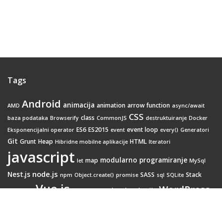
Tags
Android
animacija
animation
arrow function
AMD
async/await
CSS
class
baza podataka
Browserify
CommonJS
destruktuiranje
Docker
ES6
ES2015
event loop
Eksponencijalni operator
event
every()
Generatori
Git
Grunt
Heap
HTML
Hibridne mobilne aplikacije
Iteratori
javascript
modularno programiranje
map
let
MySql
node.js
Nest.js
SASS
Stack
npm
Object.create()
promise
sql
SQLite
Vue.js
WordPress
Web tehnologije
Webpack
transition