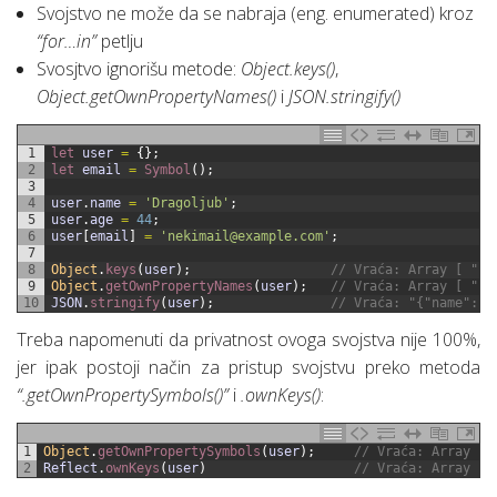
Svojstvo ne može da se nabraja (eng. enumerated) kroz
“for…in”
petlju
Svosjtvo ignorišu metode:
Object.keys()
,
Object.getOwnPropertyNames()
i
JSON.stringify()
1
let 
user
=
{
}
;
2
let 
email
=
Symbol
(
)
;
3
4
user
.
name
=
'Dragoljub'
;
5
user
.
age
=
44
;
6
user
[
email
]
=
'
nekimail@example.com
'
;
7
8
Object
.
keys
(
user
)
;
// Vraća: Array [ "na
9
Object
.
getOwnPropertyNames
(
user
)
;
// Vraća: Array [ "na
10
JSON
.
stringify
(
user
)
;
// Vraća: "{"name":"D
Treba napomenuti da privatnost ovoga svojstva nije 100%,
jer ipak postoji način za pristup svojstvu preko metoda
“.getOwnPropertySymbols()”
i
.ownKeys()
:
1
Object
.
getOwnPropertySymbols
(
user
)
;
// Vraća: Array [ 
2
Reflect
.
ownKeys
(
user
)
// Vraća: Array [ 