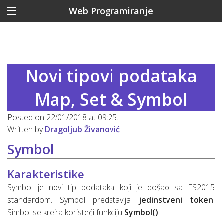
Web Programiranje
Novi tipovi podataka
Map, Set & Symbol
Posted on 22/01/2018 at 09:25.
Written by
Dragoljub Živanović
Symbol
Karakteristike
Symbol je novi tip podataka koji je došao sa ES2015
standardom. Symbol predstavlja
jedinstveni token
.
Simbol se kreira koristeći funkciju
Symbol()
.