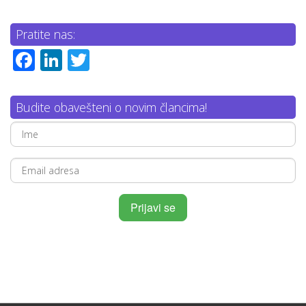
Pratite nas:
Facebook
LinkedIn
Twitter
Budite obavešteni o novim člancima!