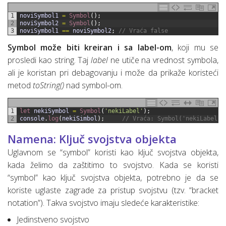
1
noviSymbol1
=
Symbol
(
)
;
2
noviSymbol2
=
Symbol
(
)
;
3
noviSymbol1
==
noviSymbol2
;
// Vraća false
Symbol može biti kreiran i sa label-om
, koji mu se
prosledi kao string. Taj
label
ne utiče na vrednost symbola,
ali je koristan pri debagovanju i može da prikaže koristeći
metod
toString()
nad symbol-om.
1
let 
nekiSymbol
=
Symbol
(
'nekiLabel'
)
;
2
console
.
log
(
nekiSimbol
)
;
// Vraća: Symbol('nekiLabel')
Namena: Ključ svojstva objekta
Uglavnom se “symbol” koristi kao ključ svojstva objekta,
kada želimo da zaštitimo to svojstvo. Kada se koristi
“symbol” kao ključ svojstva objekta, potrebno je da se
koriste uglaste zagrade za pristup svojstvu (tzv. “bracket
notation”). Takva svojstvo imaju sledeće karakteristike:
Jedinstveno svojstvo