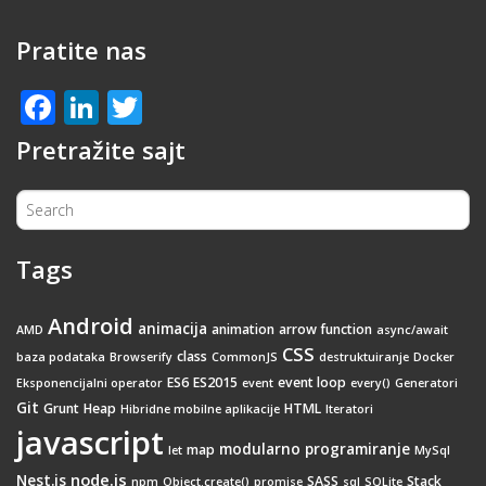
Pratite nas
Facebook
LinkedIn
Twitter
Pretražite sajt
Tags
Android
animacija
animation
arrow function
AMD
async/await
CSS
class
baza podataka
Browserify
CommonJS
destruktuiranje
Docker
ES6
ES2015
event loop
Eksponencijalni operator
event
every()
Generatori
Git
Grunt
Heap
HTML
Hibridne mobilne aplikacije
Iteratori
javascript
modularno programiranje
map
let
MySql
node.js
Nest.js
SASS
Stack
npm
Object.create()
promise
sql
SQLite