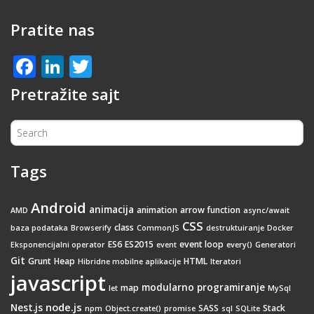
Pratite nas
Facebook
LinkedIn
Twitter
Pretražite sajt
Tags
Android
animacija
animation
arrow function
AMD
async/await
CSS
class
baza podataka
Browserify
CommonJS
destruktuiranje
Docker
ES6
ES2015
event loop
Eksponencijalni operator
event
every()
Generatori
Git
Grunt
Heap
HTML
Hibridne mobilne aplikacije
Iteratori
javascript
modularno programiranje
map
let
MySql
node.js
Nest.js
SASS
Stack
npm
Object.create()
promise
sql
SQLite