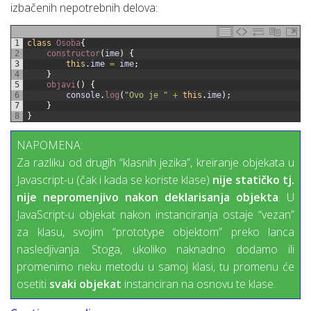
izbačenih nepotrebnih delova:
1
class
Osoba
{
2
constructor
(
ime
)
{
3
this
.
ime
=
ime
;
4
}
5
objavi
(
)
{
6
console
.
log
(
"Ovo je "
+
this
.
ime
)
;
7
}
8
}
NAPOMENA:
Za razliku od drugih “klasnih jezika”, kreiranje objekata u
Javascript-u (čak i kada se koriste klase)
nije statičko tj.
nije nepromenjivo nakon deklarisanja objekta
. U
JavaScript-u objekat nakon instanciranja ostaje “vezan”
za klasu, svojim “prototype objektom” preko lanca
nasledjivanja. Stoga, ukoliko naknadno dodamo ili
promenimo neku metodu u samoj klasi, tu promenu će
osetiti
svaki objekat
instanciran na osnovu te klase.