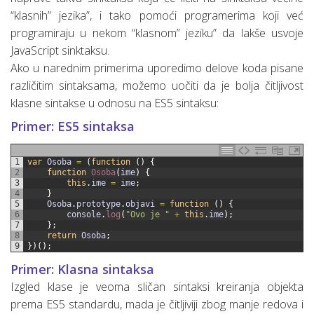
“klasnih” jezika”, i tako pomoći programerima koji već
programiraju u nekom “klasnom” jeziku” da lakše usvoje
JavaScript sinktaksu.
Ako u narednim primerima uporedimo delove koda pisane
različitim sintaksama, možemo uočiti da je bolja čitljivost
klasne sintakse u odnosu na ES5 sintaksu:
Primer: ES5 sintaksa
1
var
Osoba
=
(
function
(
)
{
2
function
Osoba
(
ime
)
{
3
this
.
ime
=
ime
;
4
}
5
Osoba
.
prototype
.
objavi
=
function
(
)
{
6
console
.
log
(
"Ovo je "
+
this
.
ime
)
;
7
}
;
8
return
Osoba
;
9
}
)
(
)
;
Primer: Klasna sintaksa
Izgled klase je veoma sličan sintaksi kreiranja objekta
prema ES5 standardu, mada je čitljiviji zbog manje redova i