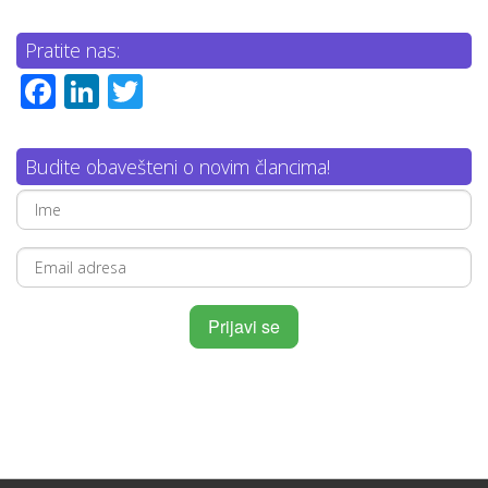
Pratite nas:
Facebook
LinkedIn
Twitter
Budite obavešteni o novim člancima!