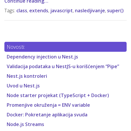
Continue reading…
Tags:
class
,
extends
,
javascript
,
nasledjivanje
,
super()
Novosti:
Dependency injection u Nest.js
Validacija podataka u NestJS-u korišćenjem “Pipe”
Nest.js kontroleri
Uvod u Nest.js
Node starter projekat (TypeScript + Docker)
Promenjive okruženja = ENV variable
Docker: Pokretanje aplikacija svuda
Node.js Streams