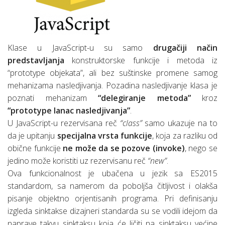
Klase u JavaScript-u su samo
drugačiji način
predstavljanja
konstruktorske funkcije i metoda iz
“prototype objekata”, ali bez suštinske promene samog
mehanizama nasledjivanja. Pozadina nasledjivanje klasa je
poznati mehanizam
“delegiranje metoda”
kroz
“prototype lanac nasledjivanja”
.
U JavaScript-u rezervisana reč
“class”
samo ukazuje na to
da je upitanju
specijalna vrsta funkcije
, koja za razliku od
obične funkcije
ne može da se pozove (invoke)
, nego se
jedino može koristiti uz rezervisanu reč
“new”
.
Ova funkcionalnost je ubačena u jezik sa ES2015
standardom, sa namerom da poboljša čitljivost i olakša
pisanje objektno orjentisanih programa. Pri definisanju
izgleda sinktakse dizajneri standarda su se vodili idejom da
naprave takvu sinktaksu koja će ličiti na sinktaksu većine