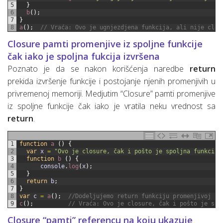
5
}
6
b
(
)
;
7
}
8
a
(
)
;
// Vraća: Ovo je ugnjezdjena funkcija, ali nije clos
Closure pamti promenjive iz spoljne funkcije
čak iako je spoljna fukcija izvršena
Poznato je da se nakon korišćenja naredbe
return
prekida izvršenje funkcije i postojanje njenih promenjivih u
privremenoj memoriji. Medjutim “Closure” pamti promenjive
iz spoljne funkcije čak iako je vratila neku vrednost sa
return
.
1
function
a
(
)
{
2
var
x
=
"Ovo je closure, čak i pošto je spoljna funkcija
3
function
b
(
)
{
4
console
.
log
(
x
)
;
5
}
6
return
b
;
7
}
8
var
c
=
a
(
)
;
//Dodeljujemo return funkciju promenjivoj "c
9
c
(
)
;
// Vraća: Ovo je closure, čak i pošto je spo
Closure “pamti” referencu na koju ukazuje