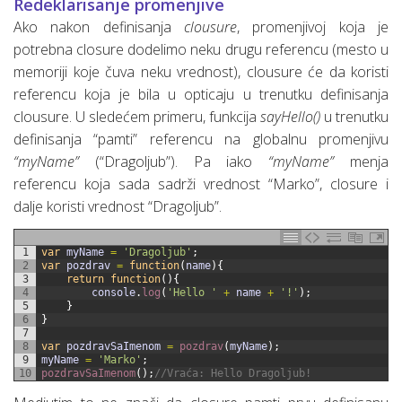
Redeklarisanje promenjive
Ako nakon definisanja
clousure
, promenjivoj koja je
potrebna closure dodelimo neku drugu referencu (mesto u
memoriji koje čuva neku vrednost), clousure će da koristi
referencu koja je bila u opticaju u trenutku definisanja
clousure. U sledećem primeru, funkcija
sayHello()
u trenutku
definisanja “pamti” referencu na globalnu promenjivu
“myName”
(“Dragoljub”). Pa iako
“myName”
menja
referencu koja sada sadrži vrednost “Marko”, closure i
dalje koristi vrednost “Dragoljub”.
1
var
myName
=
'Dragoljub'
;
2
var
pozdrav
=
function
(
name
)
{
3
return
function
(
)
{
4
console
.
log
(
'Hello '
+
name
+
'!'
)
;
5
}
6
}
7
8
var
pozdravSaImenom
=
pozdrav
(
myName
)
;
9
myName
=
'Marko'
;
10
pozdravSaImenom
(
)
;
//Vraća: Hello Dragoljub!