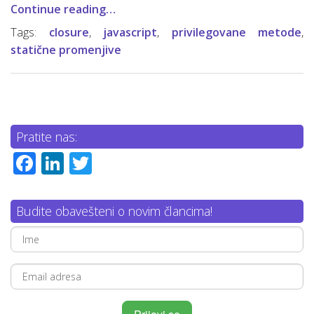
Continue reading…
Tags:
closure
,
javascript
,
privilegovane metode
,
statične promenjive
Pratite nas:
Facebook
LinkedIn
Twitter
Budite obavešteni o novim člancima!