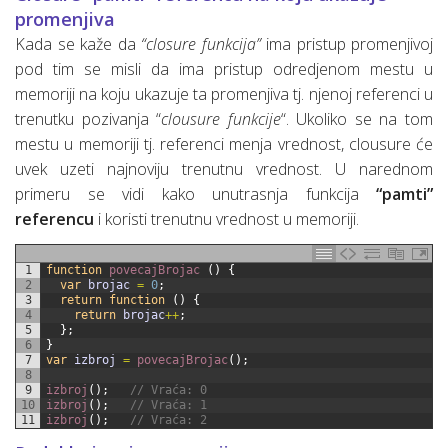
promenjiva
Kada se kaže da
“closure funkcija”
ima pristup promenjivoj
pod tim se misli da ima pristup odredjenom mestu u
memoriji na koju ukazuje ta promenjiva tj. njenoj referenci u
trenutku pozivanja “
clousure funkcije
“. Ukoliko se na tom
mestu u memoriji tj. referenci menja vrednost, clousure će
uvek uzeti najnoviju trenutnu vrednost. U narednom
primeru se vidi kako unutrasnja funkcija
“pamti”
referencu
i koristi trenutnu vrednost u memoriji.
1
function
povecajBrojac
(
)
{
2
var
brojac
=
0
;
3
return
function
(
)
{
4
return
brojac
++
;
5
}
;
6
}
7
var
izbroj
=
povecajBrojac
(
)
;
8
9
izbroj
(
)
;
// Vraća: 0
10
izbroj
(
)
;
// Vraća: 1
11
izbroj
(
)
;
// Vraća: 2