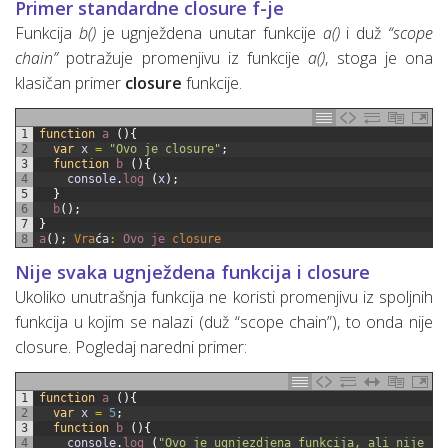
Primer standardne closure f-je
Funkcija
b()
je ugnježdena unutar funkcije
a()
i duž
“scope
chain”
potražuje promenjivu iz funkcije
a()
, stoga je ona
klasičan primer
closure
funkcije.
1
function
a
(
)
{
2
var
x
=
"Ovo je closure"
;
3
function
b
(
)
{
4
console
.
log
(
x
)
;
5
}
6
b
(
)
;
7
}
8
a
(
)
;
Vra
ć
a
:
Ovo 
je 
closure
Nije svaka ugnježdena funkcija i closure
Ukoliko unutrašnja funkcija ne koristi promenjivu iz spoljnih
funkcija u kojim se nalazi (duž “scope chain”), to onda nije
closure. Pogledaj naredni primer:
1
function
a
(
)
{
2
var
x
=
5
;
3
function
b
(
)
{
4
console
.
log
(
"Ovo je ugnjezdjena funkcija, ali nije cl