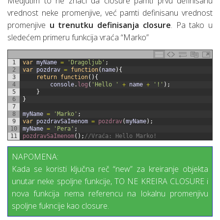
Medjutim to ne znači da closure pamti prvu definisanu
vrednost neke promenjive, već pamti definisanu vrednost
promenjive
u trenutku definisanja closure
. Pa tako u
sledećem primeru funkcija vraća “Marko”
1
var
myName
=
'Dragoljub'
;
2
var
pozdrav
=
function
(
name
)
{
3
return
function
(
)
{
4
console
.
log
(
'Hello '
+
name
+
'!'
)
;
5
}
6
}
7
8
myName
=
'Marko'
;
9
var
pozdravSaImenom
=
pozdrav
(
myName
)
;
10
myName
=
'Pera'
;
11
pozdravSaImenom
(
)
;
//Vraća: Hello Marko!
NAPOMENA:
Kada se koristi ključna reč “new” za kreiranje objekta
unutar neke spoljne funkcije, TO NE KREIRA CLOSURE i
nova funkcija nema referencu na lokalnu promenjivu
spoljne fukncije kao closure.