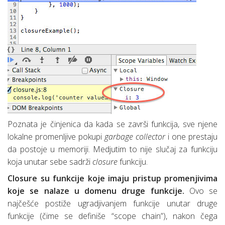
Poznata je činjenica da kada se završi funkcija, sve njene
lokalne promenljive pokupi
garbage collector
i one prestaju
da postoje u memoriji. Medjutim to nije slučaj za funkciju
koja unutar sebe sadrži
closure
funkciju.
Closure su funkcije koje imaju pristup promenjivima
koje se nalaze u domenu druge funkcije.
Ovo se
najčešće postiže ugradjivanjem funkcije unutar druge
funkcije (čime se definiše “scope chain”), nakon čega