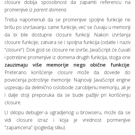
closure dobija sposobnost da zapamti referencu na
promenjive iz
parent domena
.
Treba napomenuti da se promenjive spoljne funkcije ne
brišu po izvršavanju same funkcije, već se čuvaju u memoriji
da bi bile dostupne closure funkciji. Nakon izvršenja
closure funkcije, zatvara se i spoljna funkcija (odatle i naziv
“
closure
“). Dok god se closure ne izvrše, JavaScript će čuvati
i potrebne promenjive iz domena drugih funkcija, stoga one
zauzimaju više memorije nego obične funkcije
.
Preterano korišćenje
closure
može da dovede do
povećenja potrošnje memorije. Najnoviji JavaScript engine
uspevaju da delimično oslobode zarobljenu memoriju, ali je
i dalje stoji preporuka da se bude pažljiv pri korišćenju
closure.
U sklopu debuger-a ugradjenog u browseru, može da se
vidi closure izraz i koja je vrednost pormenjive
“zapamćena” (pogledaj sliku).