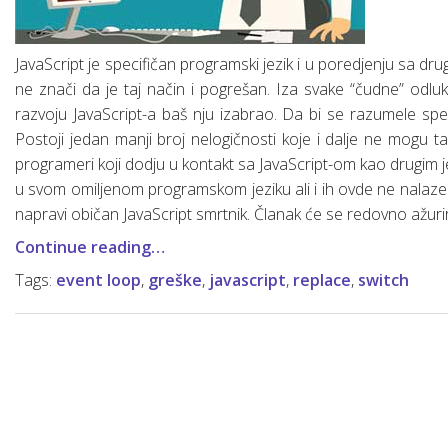
Osnove linux-a za web developere
SQL osnovne naredbe (upiti)
JavaScript je specifičan programski jezik i u poredjenju sa d
Šta je “Dependencies injection”?
ne znači da je taj način i pogrešan. Iza svake “čudne” odluk
razvoju JavaScript-a baš nju izabrao. Da bi se razumele speci
Šta je SCRUM?
Postoji jedan manji broj nelogičnosti koje i dalje ne mogu ta
Web servisi (osnove)
programeri koji dodju u kontakt sa JavaScript-om kao drugim j
u svom omiljenom programskom jeziku ali i ih ovde ne nalaz
Mrežni protokoli (osnove)
napravi običan JavaScript smrtnik. Članak će se redovno ažuri
Continue reading…
Mobilne aplikacije
Razvoj mobilnih aplikacija
Tags:
event loop
,
greške
,
javascript
,
replace
,
switch
Chrome DevTools
Hibridne mobilne aplikacije