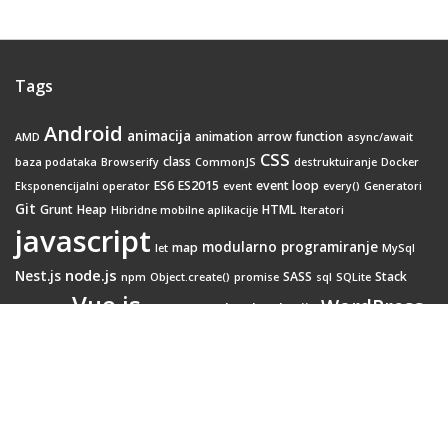
Tags
Android
animacija
animation
arrow function
AMD
async/await
CSS
class
baza podataka
Browserify
CommonJS
destruktuiranje
Docker
ES6
ES2015
event loop
Eksponencijalni operator
event
every()
Generatori
Git
Grunt
Heap
HTML
Hibridne mobilne aplikacije
Iteratori
javascript
modularno programiranje
map
let
MySql
node.js
Nest.js
SASS
Stack
npm
Object.create()
promise
sql
SQLite
Vue.js
WordPress
Web tehnologije
Webpack
transition