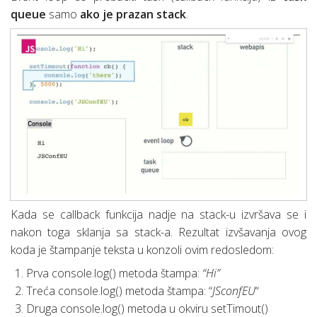
queue
samo
ako je prazan stack
.
Kada se callback funkcija nadje na stack-u izvršava se i
nakon toga sklanja sa stack-a. Rezultat izvšavanja ovog
koda je štampanje teksta u konzoli ovim redosledom:
Prva console.log() metoda štampa:
“Hi”
Treća console.log() metoda štampa: “
JSconfEU
“
Druga console.log() metoda u okviru setTimout()