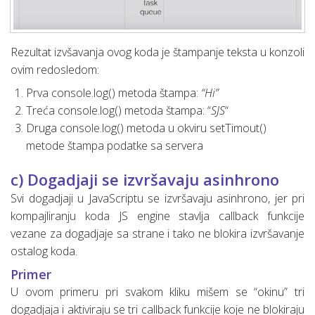
Rezultat izvšavanja ovog koda je štampanje teksta u konzoli
ovim redosledom:
Prva console.log() metoda štampa:
“Hi”
Treća console.log() metoda štampa: “
SJS
“
Druga console.log() metoda u okviru setTimout()
metode štampa podatke sa servera
c) Dogadjaji se izvršavaju asinhrono
Svi dogadjaji u JavaScriptu se izvršavaju asinhrono, jer pri
kompajliranju koda JS engine stavlja callback funkcije
vezane za dogadjaje sa strane i tako ne blokira izvršavanje
ostalog koda.
Primer
U ovom primeru pri svakom kliku mišem se “okinu” tri
dogadjaja i aktiviraju se tri callback funkcije koje ne blokiraju