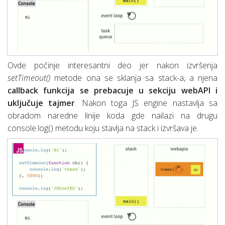
Ovde počinje interesantni deo jer nakon izvršenja
setTimeout()
metode ona se sklanja sa stack-a, a njena
callback funkcija se prebacuje u sekciju webAPI i
uključuje tajmer
. Nakon toga JS engine nastavlja sa
obradom naredne linije koda gde nailazi na drugu
console.log() metodu koju stavlja na stack i izvršava je.