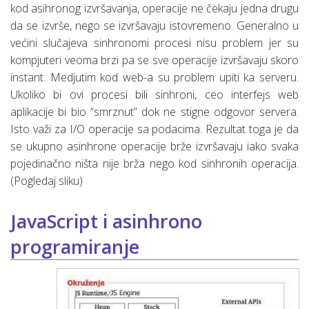
kod asihronog izvršavanja, operacije ne čekaju jedna drugu
da se izvrše, nego se izvršavaju istovremeno. Generalno u
većini slučajeva sinhronomi procesi nisu problem jer su
kompjuteri veoma brzi pa se sve operacije izvršavaju skoro
instant. Medjutim kod web-a su problem upiti ka serveru.
Ukoliko bi ovi procesi bili sinhroni, ceo interfejs web
aplikacije bi bio “smrznut” dok ne stigne odgovor servera.
Isto važi za I/O operacije sa podacima. Rezultat toga je da
se ukupno asinhrone operacije brže izvršavaju iako svaka
pojedinačno ništa nije brža nego kod sinhronih operacija.
(Pogledaj sliku)
JavaScript i asinhrono
programiranje