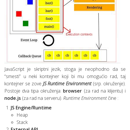
JavaScript je skriptni jezik, stoga je neophodno da se
“smesti” u neki kontejner koji bi mu omogućio rad, taj
kontejner se zove
JS Runtime Environment
(srp. okruženje).
Postoje dva tipa okruženja:
browser
(za rad na klijentu) i
node.js
(za rad na serveru).
Runtime Environment
čine :
JS Engine/Runtime
Heap
Stack
External API