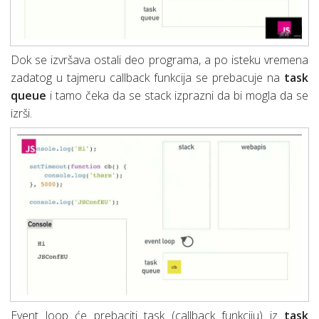
Dok se izvršava ostali deo programa, a po isteku vremena
zadatog u tajmeru callback funkcija se prebacuje na
task
queue
i tamo čeka da se stack izprazni da bi mogla da se
izrši.
Event loop će prebaciti task (callback funkciju) iz
task