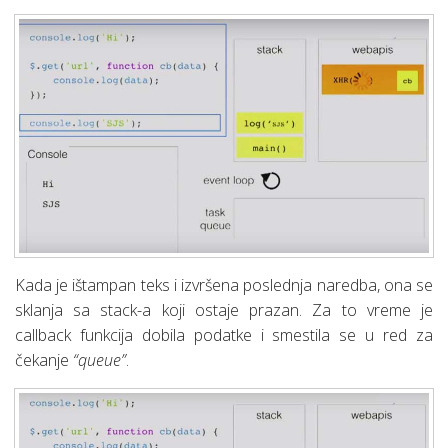
Kada je ištampan teks i izvršena poslednja naredba, ona se
sklanja sa stack-a koji ostaje prazan. Za to vreme je
callback funkcija dobila podatke i smestila se u red za
čekanje
“queue”
.