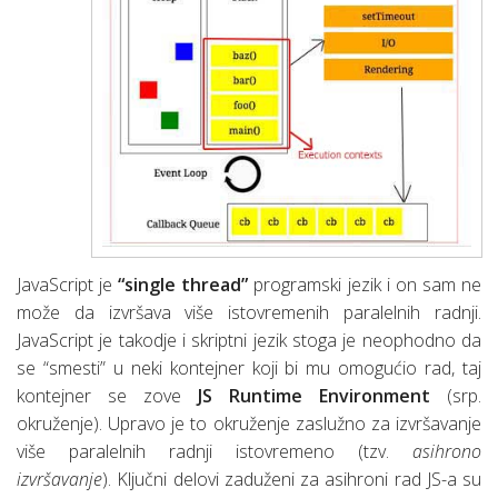
JavaScript je
“single thread”
programski jezik i on sam ne
može da izvršava više istovremenih paralelnih radnji.
JavaScript je takodje i skriptni jezik stoga je neophodno da
se “smesti” u neki kontejner koji bi mu omogućio rad, taj
kontejner se zove
JS Runtime Environment
(srp.
okruženje). Upravo je to okruženje zaslužno za izvršavanje
više paralelnih radnji istovremeno (tzv.
asihrono
izvršavanje
). Ključni delovi zaduženi za asihroni rad JS-a su