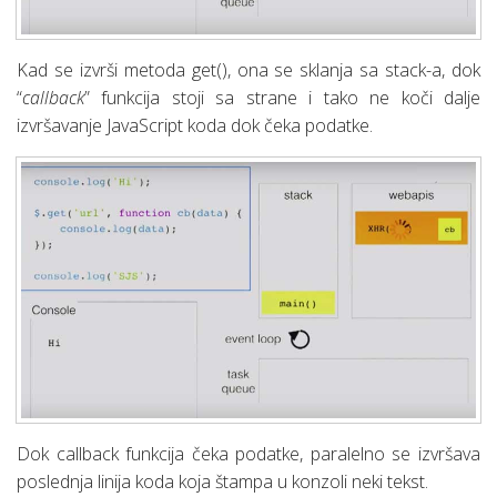
Kad se izvrši metoda get(), ona se sklanja sa stack-a, dok
“
callback
” funkcija stoji sa strane i tako ne koči dalje
izvršavanje JavaScript koda dok čeka podatke.
Dok callback funkcija čeka podatke, paralelno se izvršava
poslednja linija koda koja štampa u konzoli neki tekst.