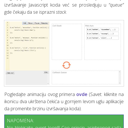
izvršavanje Javascript koda već se prosledjuju u
“queue”
gde čekaju da se isprazni
stack
.
Pogledajte animaciju ovog primera
ovde
(Savet: kliknite na
ikonicu dva ukrštena čekića u gornjem levom uglu aplikacije
da promenite brzinu izvršavanja koda).
NAPOMENA:
Ne blokirajte event loop!!! Ceo princip asinhronog rada