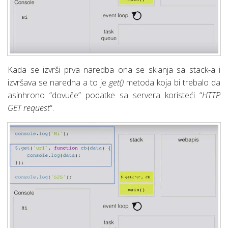
Kada se izvrši prva naredba ona se sklanja sa stack-a i
izvršava se naredna a to je
get()
metoda koja bi trebalo da
asinhrono “dovuče” podatke sa servera koristeći “
HTTP
GET request
“.