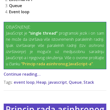
Queue
Event loop
OBJAŠNJENJE:
JavaScript je
“single thread”
programski jezik i on sam
ne može da izvršava više istovremenih paralelnih radnji.
Ipak izvršavanje više paralelnih radnji (tzv.
asihrono
izvršavanje
) je moguće uz medjusobnu saradnju
JavaScript-a i njegovog okruženja. Više o ovome prolitajte
u članku
“Princip rada asinhronog JavaScript-a”
.
Continue reading…
Tags:
event loop
,
Heap
,
javascript
,
Queue
,
Stack
Princip rada asinhronog