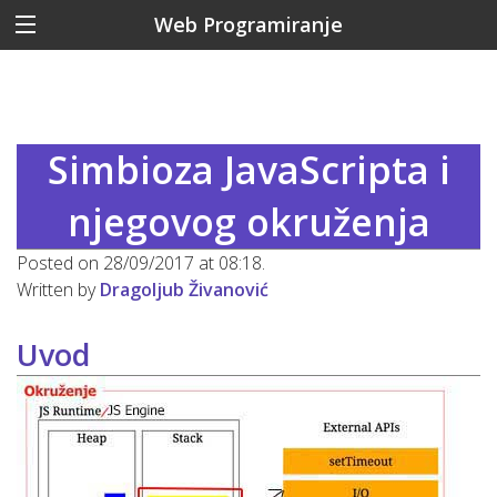
Web Programiranje
Simbioza JavaScripta i
njegovog okruženja
Posted on 28/09/2017 at 08:18.
Written by
Dragoljub Živanović
Uvod