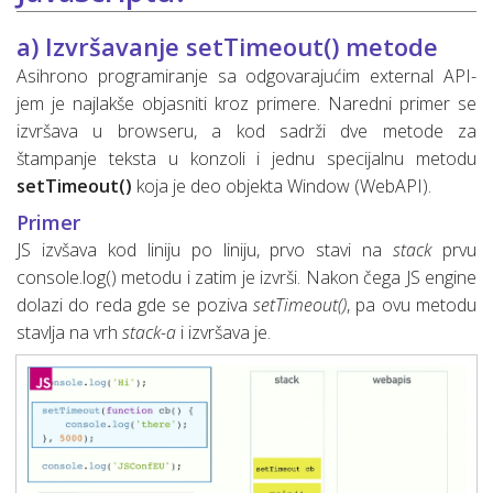
a) Izvršavanje setTimeout() metode
Asihrono programiranje sa odgovarajućim external API-
jem je najlakše objasniti kroz primere. Naredni primer se
izvršava u browseru, a kod sadrži dve metode za
štampanje teksta u konzoli i jednu specijalnu metodu
setTimeout()
koja je deo objekta Window (WebAPI).
Primer
JS izvšava kod liniju po liniju, prvo stavi na
stack
prvu
console.log() metodu i zatim je izvrši. Nakon čega JS engine
dolazi do reda gde se poziva
setTimeout()
, pa ovu metodu
stavlja na vrh
stack-a
i izvršava je.