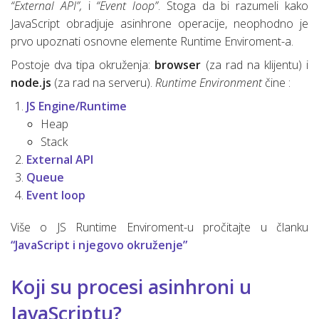
“External API”,
i
“Event loop”
. Stoga da bi razumeli kako
JavaScript obradjuje asinhrone operacije, neophodno je
prvo upoznati osnovne elemente Runtime Enviroment-a.
Postoje dva tipa okruženja:
browser
(za rad na klijentu) i
node.js
(za rad na serveru).
Runtime Environment
čine :
JS Engine/Runtime
Heap
Stack
External API
Queue
Event loop
Više o JS Runtime Enviroment-u pročitajte u članku
“JavaScript i njegovo okruženje”
Koji su procesi asinhroni u
JavaScriptu?