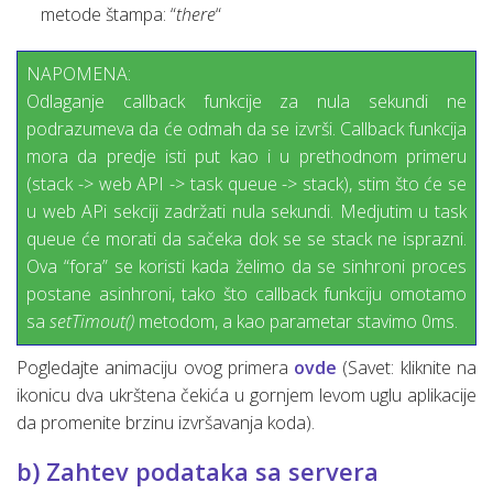
metode štampa: “
there
“
NAPOMENA:
Odlaganje callback funkcije za nula sekundi ne
podrazumeva da će odmah da se izvrši. Callback funkcija
mora da predje isti put kao i u prethodnom primeru
(stack -> web API -> task queue -> stack), stim što će se
u web APi sekciji zadržati nula sekundi. Medjutim u task
queue će morati da sačeka dok se se stack ne isprazni.
Ova “fora” se koristi kada želimo da se sinhroni proces
postane asinhroni, tako što callback funkciju omotamo
sa
setTimout()
metodom, a kao parametar stavimo 0ms.
Pogledajte animaciju ovog primera
ovde
(Savet: kliknite na
ikonicu dva ukrštena čekića u gornjem levom uglu aplikacije
da promenite brzinu izvršavanja koda).
b) Zahtev podataka sa servera