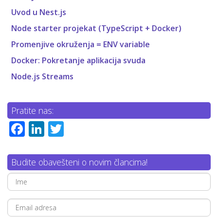
Uvod u Nest.js
Node starter projekat (TypeScript + Docker)
Promenjive okruženja = ENV variable
Docker: Pokretanje aplikacija svuda
Node.js Streams
Pratite nas:
Facebook
LinkedIn
Twitter
Budite obavešteni o novim člancima!