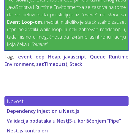
JavaScript-a i Runtime Environment-a se zasniva na tome
da se delovi koda prosledjuju iz
“queue”
na
stack
sa
Event Loop-om
, medjutim ukoliko je stack stalno zauzet
(npr. neki veliki while loop, ili neki zahtevan rendering…),
tada nismo u mogućnosti da izvršimo asinhronu radnju
koja čeka u
“queue”
.
Tags:
event loop
,
Heap
,
javascript
,
Queue
,
Runtime
Environment
,
setTimeout()
,
Stack
Novosti:
Dependency injection u Nest.js
Validacija podataka u NestJS-u korišćenjem “Pipe”
Nest.js kontroleri