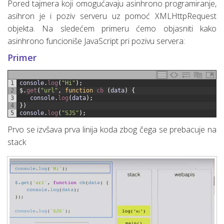
Pored tajmera koji omogućavaju asinhrono programiranje,
asihron je i poziv serveru uz pomoć XMLHttpRequest
objekta. Na sledećem primeru ćemo objasniti kako
asinhrono funcioniše JavaScript pri pozivu servera:
Primer
1
console
.
log
(
"Hi"
)
;
2
$
.
get
(
"url"
,
function
cb
(
data
)
{
3
console
.
log
(
data
)
;
4
}
)
5
console
.
log
(
"SJS"
)
;
Prvo se izvšava prva linija koda zbog čega se prebacuje na
stack