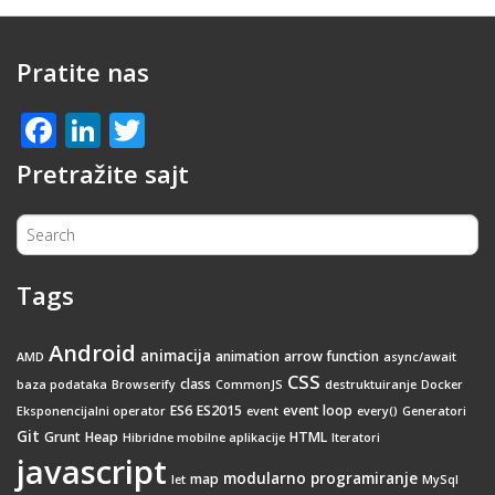
Pratite nas
Facebook
LinkedIn
Twitter
Pretražite sajt
Tags
Android
animacija
animation
arrow function
AMD
async/await
CSS
class
baza podataka
Browserify
CommonJS
destruktuiranje
Docker
ES6
ES2015
event loop
Eksponencijalni operator
event
every()
Generatori
Git
Grunt
Heap
HTML
Hibridne mobilne aplikacije
Iteratori
javascript
modularno programiranje
map
let
MySql