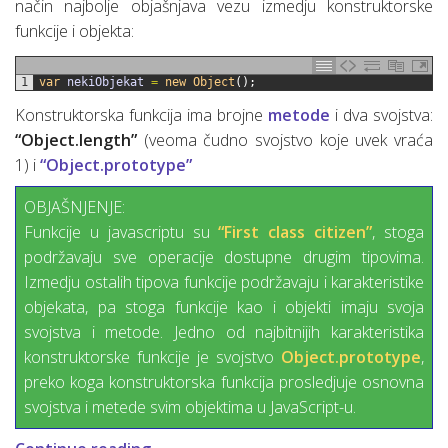
način najbolje objašnjava vezu izmedju konstruktorske
funkcije i objekta:
1
var
nekiObjekat
=
new
Object
(
)
;
Konstruktorska funkcija ima brojne
metode
i dva svojstva:
“Object.length”
(veoma čudno svojstvo koje uvek vraća
1) i
“Object.prototype”
OBJAŠNJENJE:
Funkcije u javascriptu su
“First class citizen”
, stoga
podržavaju sve operacije dostupne drugim tipovima.
Izmedju ostalih tipova funkcije podržavaju i karakteristike
objekata, pa stoga funkcije kao i objekti imaju svoja
svojstva i metode. Jedno od najbitnijih karakteristika
konstruktorske funkcije je svojstvo
Object.prototype
,
preko koga konstruktorska funkcija prosledjuje osnovna
svojstva i metede svim objektima u JavaScript-u.