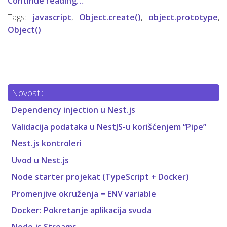
Continue reading…
Tags:
javascript
,
Object.create()
,
object.prototype
,
Object()
Novosti:
Dependency injection u Nest.js
Validacija podataka u NestJS-u korišćenjem “Pipe”
Nest.js kontroleri
Uvod u Nest.js
Node starter projekat (TypeScript + Docker)
Promenjive okruženja = ENV variable
Docker: Pokretanje aplikacija svuda
Node.js Streams