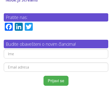
Pratite nas:
Facebook
LinkedIn
Twitter
Budite obavešteni o novim člancima!