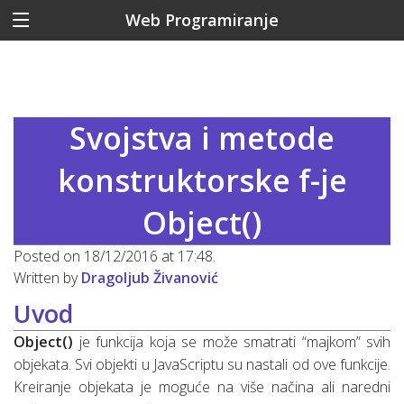
Web Programiranje
Svojstva i metode
konstruktorske f-je
Object()
Posted on 18/12/2016 at 17:48.
Written by
Dragoljub Živanović
Uvod
Object()
je funkcija koja se može smatrati “majkom” svih
objekata. Svi objekti u JavaScriptu su nastali od ove funkcije.
Kreiranje objekata je moguće na više načina ali naredni