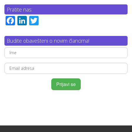
Pratite nas:
Facebook
LinkedIn
Twitter
Budite obavešteni o novim člancima!