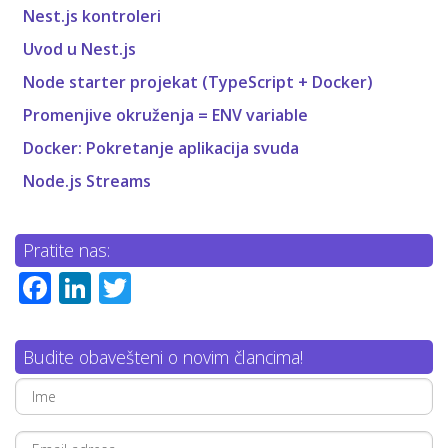
Nest.js kontroleri
Uvod u Nest.js
Node starter projekat (TypeScript + Docker)
Promenjive okruženja = ENV variable
Docker: Pokretanje aplikacija svuda
Node.js Streams
Pratite nas:
Facebook
LinkedIn
Twitter
Budite obavešteni o novim člancima!