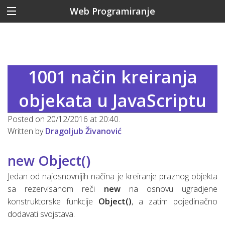
Web Programiranje
1001 način kreiranja
objekata u JavaScriptu
Posted on 20/12/2016 at 20:40.
Written by
Dragoljub Živanović
new Object()
Jedan od najosnovnijih načina je kreiranje praznog objekta
sa rezervisanom reči
new
na osnovu ugradjene
konstruktorske funkcije
Object()
, a zatim pojedinačno
dodavati svojstava.