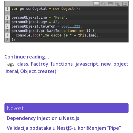
1
var
personObjekat
=
new
Object
(
)
;
2
3
personObjekat
.
ime
=
"Pera"
,
4
personObjekat
.
age
=
42
,
5
personObjekat
.
telefon
=
063111222
;
6
personObjekat
.
prikaziIme
=
function
(
)
{
7
console
.
log
(
"Ime osobe je "
+
this
.
ime
)
;
8
}
;
Continue reading…
Tags:
class
,
Factroy functions
,
javascript
,
new
,
object
literal
,
Object.create()
Novosti:
Dependency injection u Nest.js
Validacija podataka u NestJS-u korišćenjem “Pipe”