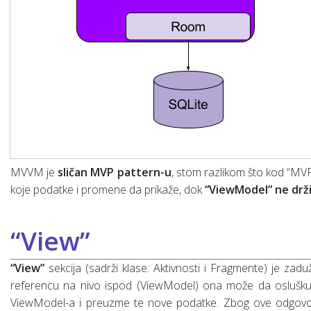
MVVM je
sličan MVP pattern-u
, stom razlikom što kod “MV
koje podatke i promene da prikaže, dok
“ViewModel” ne drž
“View”
“View”
sekcija (sadrži klase: Aktivnosti i Fragmente) je zadu
referencu na nivo ispod (ViewModel) ona može da oslušk
ViewModel-a i preuzme te nove podatke. Zbog ove odgovorn