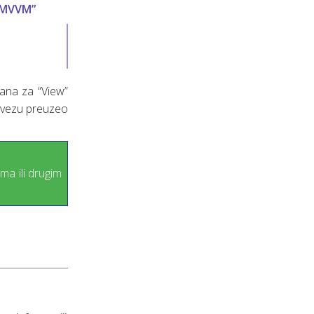
 MVVM”
zana za “View”
bavezu preuzeo
ma ili drugim