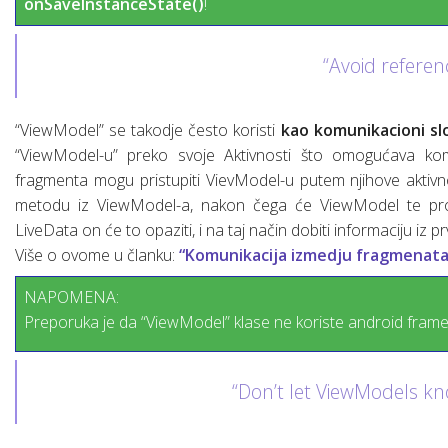
onSaveInstanceState()
!
“Avoid referen
“ViewModel” se takodje često koristi
kao komunikacioni sl
“ViewModel-u” preko svoje Aktivnosti što omogućava k
fragmenta mogu pristupiti VievModel-u putem njihove aktivno
metodu iz ViewModel-a, nakon čega će ViewModel te prom
LiveData on će to opaziti, i na taj način dobiti informaciju iz 
Više o ovome u članku:
“Komunikacija izmedju fragmenata 
NAPOMENA:
Preporuka je da “ViewModel” klase ne koriste android fram
“Don’t let ViewModels k