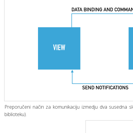
Osnove linux-a za web developere
SQL osnovne naredbe (upiti)
Šta je “Dependencies injection”?
Šta je SCRUM?
Web servisi (osnove)
Mrežni protokoli (osnove)
Mobilne aplikacije
Razvoj mobilnih aplikacija
Chrome DevTools
Hibridne mobilne aplikacije
Preporučeni način za komunikaciju izmedju dva susedna slo
biblioteku).