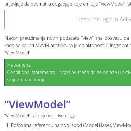
prijavljuje da posmatra dogadjaje koje emituje “ViewModel” (s
“Keep the logic in Act
Nakon preuzimanja novih podataka “View” ima obavezu da ažuri
kada se koristi MVVM arhitektura je da aktivnosti ili fragmen
“ViewModel”
Napomena:
Conditional statements i loops ne treba da se nalaze u aktiv
slojevima aplikacije.
“ViewModel”
“ViewModel” takodje ima dve uloge:
Pošto ima referencu na nivo ispod (Model klase), ViewMo