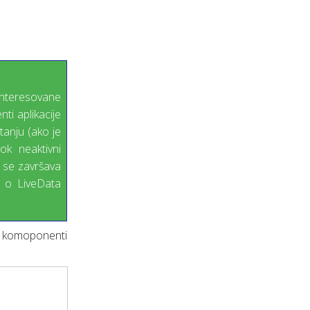
interesovane
ti aplikacije
tanju (ako je
ok neaktivni
 se završava
še o LiveData
 o komoponenti