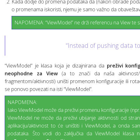
Kada dodje do promena podataka da (nakon obrade podatak
o promenama iskoristi, njemu je samo važno da obaveštav
NAPOMENA: “ViewModel” ne drži referencu na View te st
“Instead of pushing data to 
“ViewModel” je klasa koja je dizajnirana da
preživi konf
neophodne za View
(a to znači da naša aktivnost/f
fragmentom/aktivnosti) uništi promenom konfiguracije ili rota
se ponovo povezati na isti “ViewModel”.
NAPOMENA:
Iako ViewModel može da preživi promenu konfiguracije (npr. 
ViewModel ne može da preživi ubijanje aktivnosti od strane
aplikaciju/aktivnost to će uništiti i ViewModel, a onda s
podataka. Što vodi do zaključka da ViewModel klasa ni