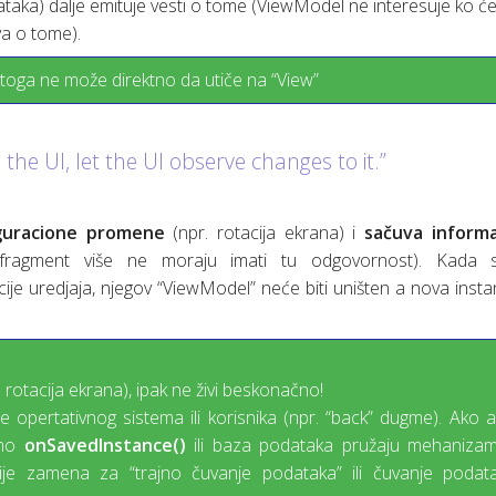
a) dalje emituje vesti o tome (ViewModel ne interesuje ko će t
a o tome).
oga ne može direktno da utiče na “View”
the UI, let the UI observe changes to it.”
iguracione promene
(npr. rotacija ekrana) i
sačuva informa
ragment više ne moraju imati tu odgovornost). Kada se
cije uredjaja, njegov “ViewModel” neće biti uništen a nova insta
rotacija ekrana), ipak ne živi beskonačno!
 opertativnog sistema ili korisnika (npr. “back” dugme). Ako a
amo
onSavedInstance()
ili baza podataka pružaju mehanizam
je zamena za “trajno čuvanje podataka” ili čuvanje podata