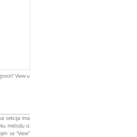
“govori” View-u
va sekcija ima
eku metodu iz
jim se “View”