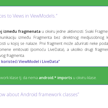
ces to Views in ViewModels.”
oj između fragmenata
u okviru jedne aktivnosti. Svaki Fragme
omunikaciju između Fragmenta bez direktnog medjusobnog 
sti u kojoj se nalaze. Prvi fragment može ažurirati neke poda
ene emitovati (pomoću LiveData), a ukoliko drugi fragme
prvog fragmenta.
koristeći ViewModel i LiveData”
ework klase tj. da nema
android.* imports
u okviru klase.
now about Android framework classes”