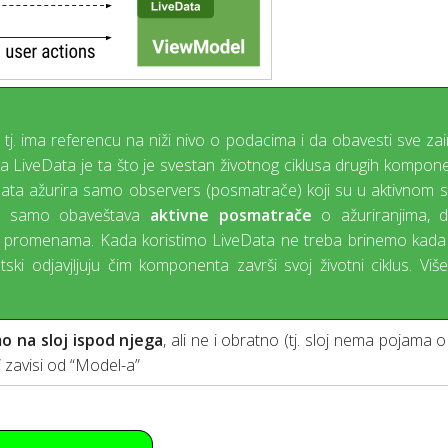
j. ima referencu na niži nivo o podacima i da obavesti sve za
LiveData je ta što je svestan životnog ciklusa drugih komponen
eData ažurira samo observers (posmatrače) koji su u aktivnom s
ata samo obaveštava
aktivne posmatrače
o ažuriranjima, d
 o promenama. Kada koristimo LiveData ne treba brinemo kada
tski odjavjljuju čim komponenta završi svoj životni ciklus. Vi
o na sloj ispod njega
, ali ne i obratno (tj. sloj nema pojama
” zavisi od “Model-a”