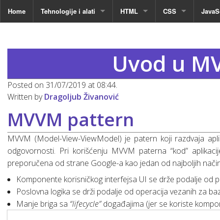
Home
Tehnologije i alati
HTML
CSS
JavaS
Instalacija alata za web development
Uvod u osnove HTML-a
CSS selektori
Osnov
Uvod u MV
Domen i hosting
Osnovni HTML tagovi
Box model
Napred
npm & yarn osnove
HTML tagovi za grupisanje sadržaj
Pozicioniranja sad
Posted on 31/07/2019 at 08:44.
Written by
Dragoljub Živanović
GIT
Git osnove i instalacija
Strukturno obeležavanje (Structure
Stilizovanje i pozi
MVVM pattern
Objektno orjentisano programiranje – OOP
Git naredbe
Animacija
Uvod 
MVVM (Model-View-ViewModel) je patern koji razdvaja apli
JSON (format za razmenu podataka)
Git submodul
Animac
odgovornosti. Pri korišćenju MVVM paterna “kod” aplikacij
preporučena od strane Google-a kao jedan od najboljih načina
Binarni sistem
Animac
Komponente korisničkog interfejsa UI se drže podalje od p
Docker: Pokretanje aplikacija svuda
Poslovna logika se drži podalje od operacija vezanih za b
Manje briga sa
“lifecycle”
događajima (jer se koriste kompon
Baze podataka
Sistemi za upravljanje SQL baza