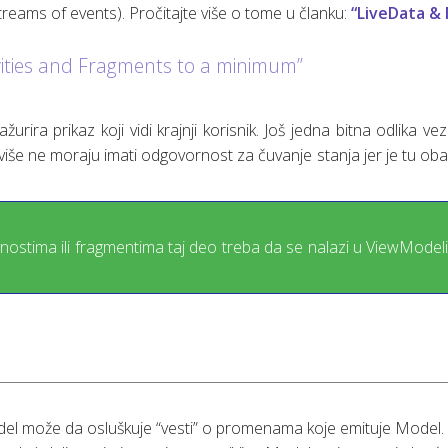
treams of events). Pročitajte više o tome u članku:
“LiveData &
ivities and Fragments to a minimum”
ra prikaz koji vidi krajnji korisnik. Još jedna bitna odlika ve
ti više ne moraju imati odgovornost za čuvanje stanja jer je tu o
nostima ili fragmentima taj deo treba da se nalazi u ViewModeli
del može da osluškuje “vesti” o promenama koje emituje Model.