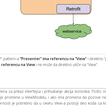
P” pattern-a
“Presenter” ima referencu na “View”
i direktno 
i referencu na View
i ne može da direktno utiče na “View”.
žena za prikaz interfejsa i prihvatanje akcija korisnika. Pošto o
uje promene u ViewModelu, i ako ima promena da pozove n
osti je potrebno da u okviru View-a postoji deo koda sa ko