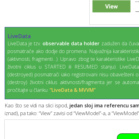
LiveData
LiveData je tzv.
observable data holder
zadužen da čuva t
posmatrače ako dodje do promena. Najvažnija karakteristika 
(aktivnosti, fragmenti…). Upravo zbog te karakteristike Liv
životni ciklus u STARTED ili RESUMED stanju). LiveD
(destroyed) posmatrači iako registrovani nisu obavešteni
(destroy) životni ciklus aktivnosti/fragmenta jer se automa
pročitajte u članku:
“LiveData & MVVM”
Kao što se vidi na slici ispod,
jedan sloj ima referencu sam
iznad), pa tako: “View” zavisi od “ViewModel”-a, a “ViewModel