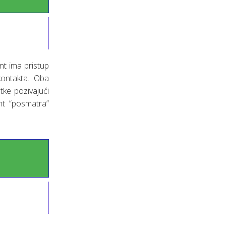
nt ima pristup
kontakta. Oba
tke pozivajući
nt “posmatra”