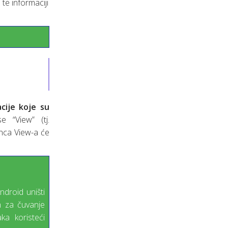
e informaciji
cije koje su
 “View” (tj.
nca View-a će
ndroid uništi
 za čuvanje
ka koristeći