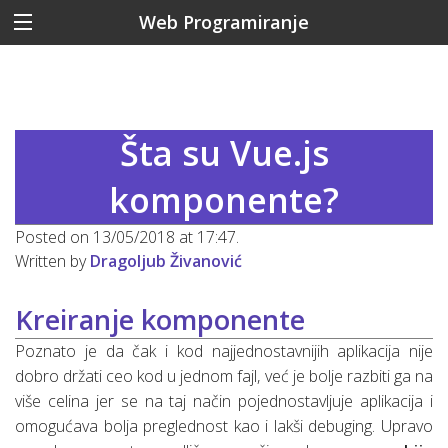
Web Programiranje
Šta su Vue.js
komponente?
Posted on 13/05/2018 at 17:47.
Written by
Dragoljub Živanović
Kreiranje komponente
Poznato je da čak i kod najjednostavnijih aplikacija nije
dobro držati ceo kod u jednom fajl, već je bolje razbiti ga na
više celina jer se na taj način pojednostavljuje aplikacija i
omogućava bolja preglednost kao i lakši debuging. Upravo