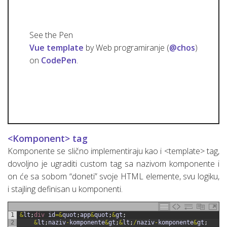
See the Pen
Vue template
by Web programiranje (
@chos
)
on
CodePen
.
<Komponent> tag
Komponente se slično implementiraju kao i <template> tag,
dovoljno je ugraditi custom tag sa nazivom komponente i
on će sa sobom “doneti” svoje HTML elemente, svu logiku,
i stajling definisan u komponenti.
1
&
lt
;
div 
id
=&
quot
;
app
&
quot
;
&
gt
;
2
&
lt
;
naziv
-
komponente
&
gt
;
&
lt
;
/
naziv
-
komponente
&
gt
;