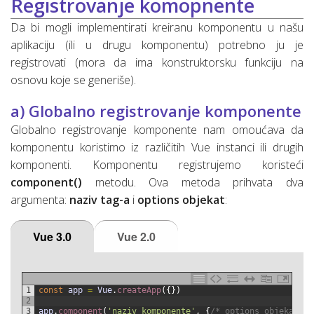
Registrovanje komopnente
Da bi mogli implementirati kreiranu komponentu u našu
aplikaciju (ili u drugu komponentu) potrebno ju je
registrovati (mora da ima konstruktorsku funkciju na
osnovu koje se generiše).
a) Globalno registrovanje komponente
Globalno registrovanje komponente nam omoućava da
komponentu koristimo iz različitih Vue instanci ili drugih
komponenti. Komponentu registrujemo koristeći
component()
metodu. Ova metoda prihvata dva
argumenta:
naziv tag-a
i
options objekat
:
Vue 3.0
Vue 2.0
1
const
app
=
Vue
.
createApp
(
{
}
)
2
3
app
.
component
(
'naziv_komponente'
,
{
/* options objekat */