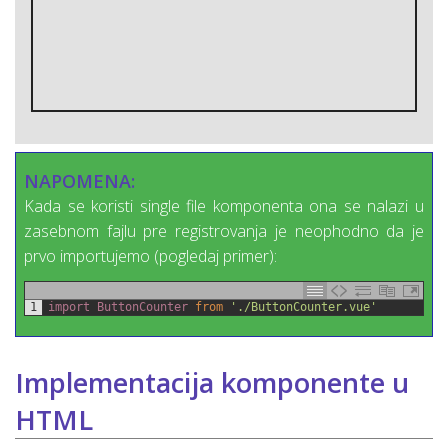
NAPOMENA:
Kada se koristi single file komponenta ona se nalazi u
zasebnom fajlu pre registrovanja je neophodno da je
prvo importujemo (pogledaj primer):
1
import 
ButtonCounter 
from
'./ButtonCounter.vue'
Implementacija komponente u
HTML