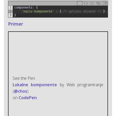
1
components
:
{
2
'naziv-komponente'
:
{
/* options objekat */
}
3
}
Primer
See the Pen
Lokalne komponente
by Web programiranje
(
@chos
)
on
CodePen
.