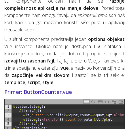
su komponente odličan način da se
razbije
kompleksnost aplikacije na manje delove
. Pored toga
komponente nam omogućavaju da
enkapsuliramo kod
naš
kod, kao i da ga možemo koristiti više puta u aplikaciji
(reusable kod).
U suštini komponenta predstavlja jedan
options objekat
Vue instance. Ukoliko nam je dostupna ES6 sintaksa i
korišćenje modula, onda je dobro taj options objekat
izdvajiti u zaseban fajl
. Taj fajl u okviru Vue.js framework-
u ima specijalnu ekstenziju
.vue
, a naziv po konvenciji mora
da
započinje velikim slovom
i sastoji se iz tri sekcije:
template
,
script
,
style
.
Primer: ButtonCounter.vue
1
&
lt
;
template
&
gt
;
2
&
lt
;
div
&
gt
;
3
&
lt
;
button
v
-
on
:
click
=&
quot
;
count
++
&
quot
;
&
gt
;
Klikni 
4
&
lt
;
p
&
gt
;
kliknuto
{
{
count
}
}
puta
&
lt
;
/
p
&
gt
;
5
&
lt
;
/
div
&
gt
;
6
&
lt
;
/
template
&
gt
;