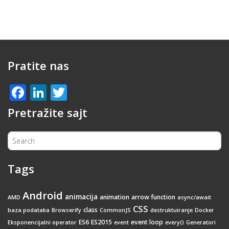
Pratite nas
Facebook
LinkedIn
Twitter
Pretražite sajt
Tags
Android
animacija
animation
arrow function
AMD
async/await
CSS
class
baza podataka
Browserify
CommonJS
destruktuiranje
Docker
ES6
ES2015
event loop
Eksponencijalni operator
event
every()
Generatori