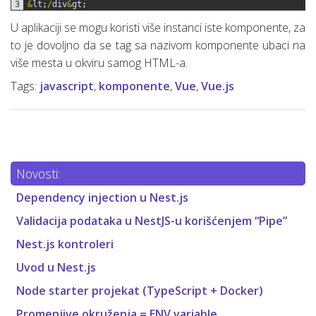
3
&
lt
;
/
div
&
gt
;
U aplikaciji se mogu koristi više instanci iste komponente, za
to je dovoljno da se tag sa nazivom komponente ubaci na
više mesta u okviru samog HTML-a.
Tags:
javascript
,
komponente
,
Vue
,
Vue.js
Novosti:
Dependency injection u Nest.js
Validacija podataka u NestJS-u korišćenjem “Pipe”
Nest.js kontroleri
Uvod u Nest.js
Node starter projekat (TypeScript + Docker)
Promenjive okruženja = ENV variable