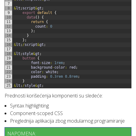
7
8
&
lt
;
script
&
gt
;
9
export
default
{
10
data
(
)
{
11
return
{
12
count
:
0
13
}
;
14
}
15
}
;
16
&
lt
;
/
script
&
gt
;
17
18
&
lt
;
style
&
gt
;
19
button
{
20
font
-
size
:
1rem
;
21
background
-
color
:
red
;
22
color
:
white
;
23
padding
:
0.3rem
0.8rem
;
24
}
25
&
lt
;
/
style
&
gt
;
Prednosti korišećenja komponenti su sledeće:
Syntax highlighting
Component-scoped CSS
Preglednija aplikacija zbog modularnog programiranje
NAPOMENA: