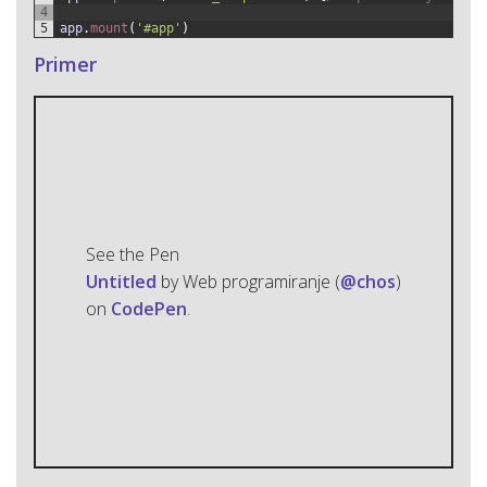
4
5
app
.
mount
(
'#app'
)
Primer
See the Pen
Untitled
by Web programiranje (
@chos
)
on
CodePen
.