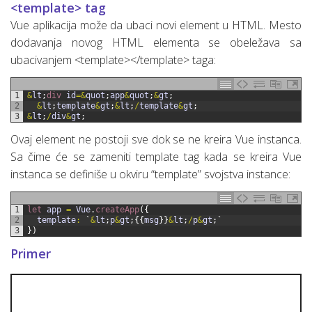
<template> tag
Vue aplikacija može da ubaci novi element u HTML. Mesto
dodavanja novog HTML elementa se obeležava sa
ubacivanjem <template></template> taga:
1
&
lt
;
div 
id
=&
quot
;
app
&
quot
;
&
gt
;
2
&
lt
;
template
&
gt
;
&
lt
;
/
template
&
gt
;
3
&
lt
;
/
div
&
gt
;
Ovaj element ne postoji sve dok se ne kreira Vue instanca.
Sa čime će se zameniti template tag kada se kreira Vue
instanca se definiše u okviru “template” svojstva instance:
1
let 
app
=
Vue
.
createApp
(
{
2
template
:
`
&
lt
;
p
&
gt
;
{
{
msg
}
}
&
lt
;
/
p
&
gt
;
`
3
}
)
Primer