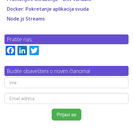
Docker: Pokretanje aplikacija svuda
Node.js Streams
Pratite nas:
Facebook
LinkedIn
Twitter
Budite obavešteni o novim člancima!