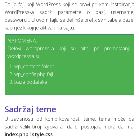
To je fajl koji WordPress koji se pravi prilikom instaliranja
WordPress-a sadrži parametre o bazi, username,
password… U ovom fajlu se definiše prefix svih tabela baze,
kao i jezik koji je aktivan na sajtu.
NAPOMENA:
Delovi wordpress-a koji su bitni pri premeštanju
wordpressa su:
wp_content folder
wp_config.php fajl
baza podataka
Sadržaj teme
U zavisnosti od komplikovanosti teme, tema može da
sadrži veliki broj fajlova ali da bi postojala mora da ima:
index.php
i
style.css