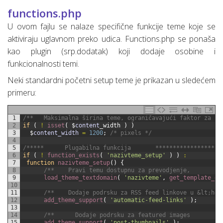
functions.php
U ovom fajlu se nalaze specifične funkcije teme koje se
aktiviraju uglavnom preko udica. Functions.php se ponaša
kao plugin (srp.dodatak) koji dodaje osobine i
funkcionalnosti temi.
Neki standardni početni setup teme je prikazan u sledećem
primeru:
1
/**   Maksimalna širina teme, ograničavajući faktor za sl
2
if
(
!
isset
(
$
content
_
width
)
)
3
$
content_width
=
1200
;
/* pixels */
4
5
/*****      Plugabilna funkcija       *******************
6
if
(
!
function_exists
(
'nazivteme_setup'
)
)
:
7
function
nazivteme_setup
(
)
{
8
/**    Pravi temu dostupnu za prevodjenje,         
9
load_theme_textdomain
(
'nazivteme'
,
get_template_di
10
11
/**    Dodaje podrsku za RSS feed linkove u &lt;hea
12
add_theme_support
(
'automatic-feed-links'
)
;
13
14
/**      Dodaje podrsku za featured images         
15
add_theme_support
(
'post-thumbnails'
)
;