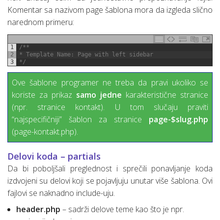
Komentar sa nazivom page šablona mora da izgleda slično
narednom primeru:
1
/**
2
* Template Name: Page with left sidebar
3
*/
Ove šablone programer ne treba da pravi ukoliko se
koriste za prikaz
samo jedne
karakteristične stranice
(npr. stranice kontakt). U tom slučaju praviti
“najspecifičniji” šablon za stranice
page-$slug.php
(page-kontakt.php).
Delovi koda – partials
Da bi poboljšali preglednost i sprečili ponavljanje koda
izdvojeni su delovi koji se pojavljuju unutar više šablona. Ovi
fajlovi se naknadno include-uju.
header.php
– sadrži delove teme kao što je npr.