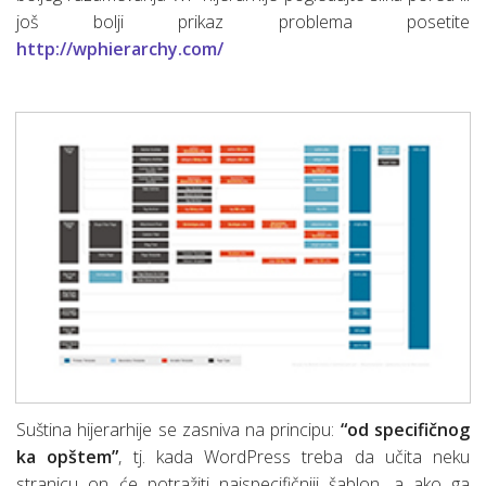
još bolji prikaz problema posetite
http://wphierarchy.com/
Suština hijerarhije se zasniva na principu:
“od specifičnog
ka opštem”
, tj. kada WordPress treba da učita neku
stranicu on će potražiti najspecifičniji šablon, a ako ga