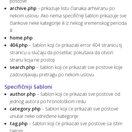
postove
archive.php
– prikazuje listu članaka arhiviranu po
nekom uslovu. Ako nema specifičniji šablon prikazuje sve
člankove neke kategorije ili iz nekog vremenskog perioda
ili …
home.php
404.php
– šablon koji će prikazati error 404 stranicu tj.
stranicu u slučaju da posetilac pokušava da otvori
stranu koja ne postoji
search.php
– šablon koji će prikazati sve postove koje
zadovoljavaju pretragu po nekom uslovu
Specifičniji šabloni
author.php
– šablon koji će prikazati sve postove od
jednog autora po hronološkom redu
category.php
– šablon koji će prikazati sve postove
unutar neke određene kategorije
tag.php
– šablon koji će prikazati sve postove sa istim
tagom