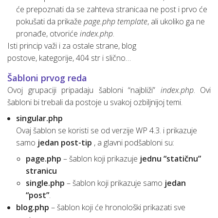
će prepoznati da se zahteva stranicaa ne post i prvo će
pokušati da prikaže
page.php template
, ali ukoliko ga ne
pronađe, otvoriće
index.php
.
Isti princip važi i za ostale strane, blog
postove, kategorije, 404 str i slično…
Šabloni prvog reda
Ovoj grupaciji pripadaju šabloni “najbliži”
index.php
. Ovi
šabloni bi trebali da postoje u svakoj ozbiljnijoj temi.
singular.php
Ovaj šablon se koristi se od verzije WP 4.3. i prikazuje
samo
jedan post-tip
, a glavni podšabloni su:
page.php
– šablon koji prikazuje
jednu “statičnu”
stranicu
single.php
– šablon koji prikazuje samo
jedan
“post”
.
blog.php
– šablon koji će hronološki prikazati sve