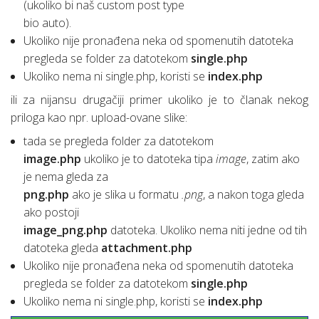
(ukoliko bi naš custom post type
bio auto).
Ukoliko nije pronađena neka od spomenutih datoteka
pregleda se folder za datotekom
single.php
Ukoliko nema ni single.php, koristi se
index.php
ili za nijansu drugačiji primer ukoliko je to članak nekog
priloga kao npr. upload-ovane slike:
tada se pregleda folder za datotekom
image.php
ukoliko je to datoteka tipa
image
, zatim ako
je nema gleda za
png.php
ako je slika u formatu
.png
, a nakon toga gleda
ako postoji
image_png.php
datoteka. Ukoliko nema niti jedne od tih
datoteka gleda
attachment.php
Ukoliko nije pronađena neka od spomenutih datoteka
pregleda se folder za datotekom
single.php
Ukoliko nema ni single.php, koristi se
index.php