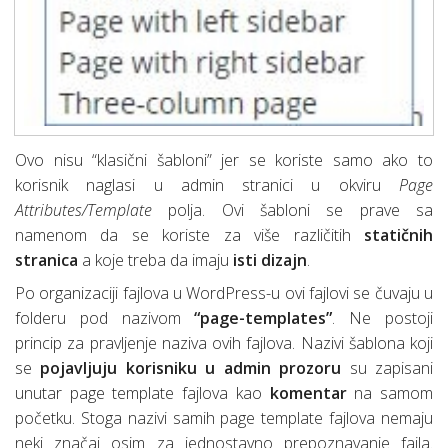
Ovo nisu “klasični šabloni” jer se koriste samo ako to
korisnik naglasi u admin stranici u okviru
Page
Attributes/Template
polja. Ovi šabloni se prave sa
namenom da se koriste za više različitih
statičnih
stranica
a koje treba da imaju
isti dizajn
.
Po organizaciji fajlova u WordPress-u ovi fajlovi se čuvaju u
folderu pod nazivom
“page-templates”
. Ne postoji
princip za pravljenje naziva ovih fajlova. Nazivi šablona koji
se
pojavljuju korisniku u admin prozoru
su zapisani
unutar page template fajlova kao
komentar
na samom
početku. Stoga nazivi samih page template fajlova nemaju
neki značaj osim za jednostavno prepoznavanje fajla.