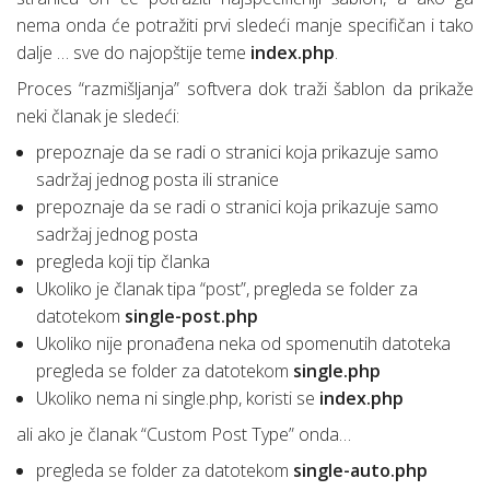
nema onda će potražiti prvi sledeći manje specifičan i tako
dalje … sve do najopštije teme
index.php
.
Proces “razmišljanja” softvera dok traži šablon da prikaže
neki članak je sledeći:
prepoznaje da se radi o stranici koja prikazuje samo
sadržaj jednog posta ili stranice
prepoznaje da se radi o stranici koja prikazuje samo
sadržaj jednog posta
pregleda koji tip članka
Ukoliko je članak tipa “post”, pregleda se folder za
datotekom
single-post.php
Ukoliko nije pronađena neka od spomenutih datoteka
pregleda se folder za datotekom
single.php
Ukoliko nema ni single.php, koristi se
index.php
ali ako je članak “Custom Post Type” onda…
pregleda se folder za datotekom
single-auto.php