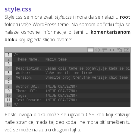
style.css
Style.css se mora zvati
style.css
i mora da se nalazi u
root
folderu vaše WordPress teme. Na samom početku fajla se
nalaze osnovne informacije o temi u
komentarisanom
bloku
koji izgleda slično ovome:
1
/*
2
 Theme Name:   Naziv teme
3
4
 Description:  Jasan opis teme se pojavljuje kada se bira
5
 Author:       Vaše ime ili ime firme
6
 Version:      Unesite broj trenutne verzije chid teme
7
8
 Author URI:   (NIJE OBAVEZNO)
9
 Theme URI:    (NIJE OBAVEZNO)
10
 Tags:         (NIJE OBAVEZNO)
11
 Text Domain:  (NIJE OBAVEZNO)
12
*/
Posle ovoga bloka može se ugraditi CSS kod koji stilizuje
naše stranice, mada taj deo koda i ne mora biti smešten tu
već se može nalaziti u drugom fajl-u.