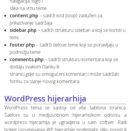
navigacija, logo i
slika na vrhu teme
content.php
– sadrži kod (loop) zadužen za
prikazivanje sadržaja
sidebar.php
– sadrži strukturu sidebar-a koji se koristi u
temi
footer.php
– sadrži delove teme koji se ponavljaju u
podnožju teme
comments.php
– sadrži strukturu komentara koji se
dodaju svakom članku ili
stranici gdje su omogućeni komentari i može sadržati
formu za slanje novog komentara
WordPress hijerarhija
WordPress tema se sastoji od više šablona stranica.
Šabloni su u medjusobnom hijerarhiskom odnosu a
wordpress hijerarhija je ugradjena u sam softver. Radi
boljeg razumevanja WP hijerarhije pogledajte sliku pored ili