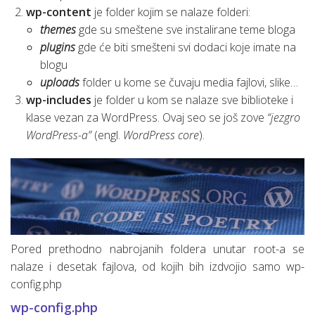
wp-content
je folder kojim se nalaze folderi:
themes
gde su smeštene sve instalirane teme bloga
plugins
gde će biti smešteni svi dodaci koje imate na
blogu
uploads
folder u kome se čuvaju media fajlovi, slike…
wp-includes
je folder u kom se nalaze sve biblioteke i
klase vezan za WordPress. Ovaj seo se još zove
“jezgro
WordPress-a”
(engl.
WordPress core
).
Pored prethodno nabrojanih foldera unutar root-a se
nalaze i desetak fajlova, od kojih bih izdvojio samo wp-
config.php
wp-config.php