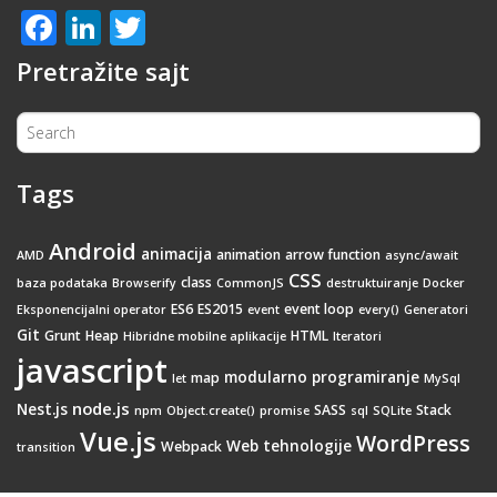
Facebook
LinkedIn
Twitter
Pretražite sajt
Tags
Android
animacija
animation
arrow function
AMD
async/await
CSS
class
baza podataka
Browserify
CommonJS
destruktuiranje
Docker
ES6
ES2015
event loop
Eksponencijalni operator
event
every()
Generatori
Git
Grunt
Heap
HTML
Hibridne mobilne aplikacije
Iteratori
javascript
modularno programiranje
map
let
MySql
node.js
Nest.js
SASS
Stack
npm
Object.create()
promise
sql
SQLite
Vue.js
WordPress
Web tehnologije
Webpack
transition