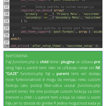
16
17
/**      Dodaje podrsku za custom navigaciju       
18
register_nav_menus
(
array
(
19
'primary'
=
>
__
(
'Primary Menu'
,
'nazivteme'
)
,
20
'secondary'
=
>
__
(
'Secondary Menu'
,
'nazivteme'
)
21
)
)
;
22
23
/**    Dodaje podrsku za ostale post formate       
24
add_theme_support
(
'post-formats'
,
array
(
'aside'
,
25
}
26
endif
;
27
28
add_action
(
'after_setup_theme'
,
'nazivteme_setup'
)
;
NAPOMENA:
Fajl
functions.php
iz
child
teme i
plugina
se učitava
pre
istog fajla u parent temi. Iako se učitavaju ranije oni
NE
“GAZE”
functions.php fajl u
parent
temi već dodaju
nove funkcionalnosti ili mogu da menjaju neku custom
funkciju (ako postoji filter-udica unutar
functions.php
parent teme). Ne sme postojati custom funkcija sa istim
imenom u child i u parent temi a koja se nalazi u ovom
fajlu jer to dovodi do greške !!! Jedina mogućnost kada je