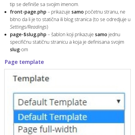
tip se definiše sa svojim imenom.
front-page.php
– prikazuje
samo
početnu stranu, ne
bitno da li je to statična ili blog stranica (to se odredjuje u
Settings/Readings
)
page-$slug.php
– šablon koji prikazuje
samo
jednu
specifičnu statičnu stranicu a koja je definisana svojim
slug
-om
Page template