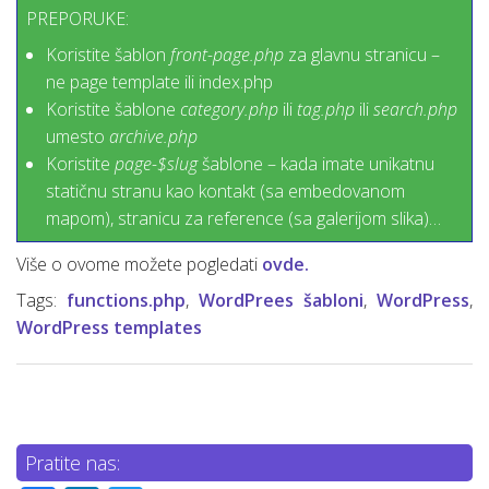
PREPORUKE:
Koristite šablon
front-page.php
za glavnu stranicu –
ne page template ili index.php
Koristite šablone
category.php
ili
tag.php
ili
search.php
umesto
archive.php
Koristite
page-$slug
šablone – kada imate unikatnu
statičnu stranu kao kontakt (sa embedovanom
mapom), stranicu za reference (sa galerijom slika)…
Više o ovome možete pogledati
ovde.
Tags:
functions.php
,
WordPrees šabloni
,
WordPress
,
WordPress templates
Pratite nas: