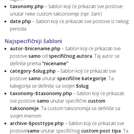
taxonomy.php
– šablon koji će prikazati sve postove
unutar neke custom taksonomije (npr. žanr)
date.php
– šablon koji će prikazati sve postove iz nekog
perioda
Najspecifičniji šabloni
autor-$nicename.php
– šablon koji će prikazati sve
postove
samo
od
specifičnog autora
. Taj autor se
definiše prema
“nicename”
category-$slug.php
– šablon koji će prikazati sve
postove
samo
unutar
specifične kategorije
. Ta
kategorija se definiše sa svojim
$slug
taxonomy-$taxonomy.php
– šablon koji će prikazati
sve postove
samo
unutar specifične
custom
taksonomije
. Ta custom taksonomija se definiše sa
svojim imenom.
archive-$posttype.php
– šablon koji će prikazati sve
postove
samo
unutar specifičnog
custom post tipa
. Ta