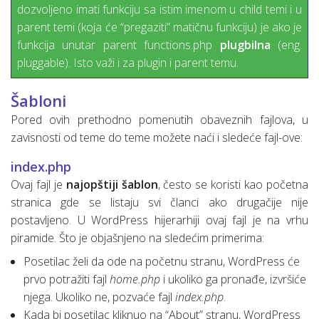
dozvoljeno imati funkciju sa istim imenom u child temi i u
parent temi (koja će “pregaziti” matičnu funkciju) je ako je
funkcija unutar parent functions.php
plugbilna
(eng.
pluggable). Isto važi i za plugin i parent temu.
Šabloni
Pored ovih prethodno pomenutih obaveznih fajlova, u
zavisnosti od teme do teme možete naći i sledeće fajl-ove:
index.php
Ovaj fajl je
najopštiji šablon
, često se koristi kao početna
stranica gde se listaju svi članci ako drugačije nije
postavljeno. U WordPress hijerarhiji ovaj fajl je na vrhu
piramide. Što je objašnjeno na sledećim primerima:
Posetilac želi da ode na početnu stranu, WordPress će
prvo potražiti fajl
home.php
i ukoliko ga pronađe, izvršiće
njega. Ukoliko ne, pozvaće fajl
index.php
.
Kada bi posetilac kliknuo na “About” stranu, WordPress