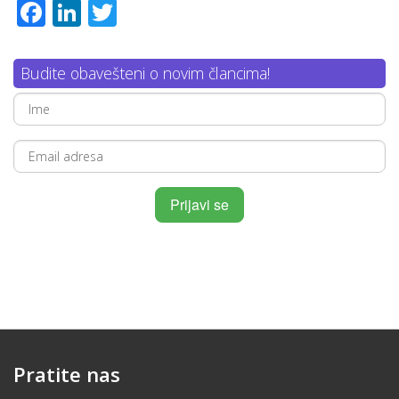
Facebook
LinkedIn
Twitter
Budite obavešteni o novim člancima!
Pratite nas