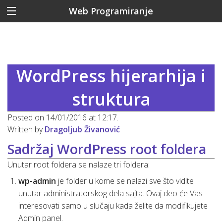
Web Programiranje
WordPress hijerarhija i
struktura
Posted on 14/01/2016 at 12:17.
Written by
Dragoljub Živanović
Sadržaj WordPress root foldera
Unutar root foldera se nalaze tri foldera:
wp-admin
je folder u kome se nalazi sve što vidite
unutar administratorskog dela sajta. Ovaj deo će Vas
interesovati samo u slučaju kada želite da modifikujete
Admin panel.