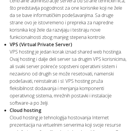
centralne administracije servera od strane tehničkih lica,
što predstavlja pogodnost za one korisnike koji ne žele
da se bave informatičkim podešavanjima. Sa druge
strane ovo je istovremeno i prepreka za napredne
korisnika koji žele da razvijaju i testiraju nove
funkcionalnosti zbog manjeg stepena kontrole.
VPS (Virtual Private Server)
VPS hosting je jedan korak iznad shared web hostinga.
Ovaj hosting i dalje deli server sa drugim VPS korisnicima,
ali svaki server pokreće sopstveni operativni sistem i
nezavisno od drugih se može resetovati, namenski
podešavati, reinstalirati i sl. VPS hosting pruža
fleksibilnost dodavanja i menjanja komponenti
operativnog sistema, mrežnih postavki i instalacije
software-a po želji.
Cloud hosting
Cloud hosting je tehnologija hostovanja Internet
prezentacija na virtuelnim serverima koji svoje resurse