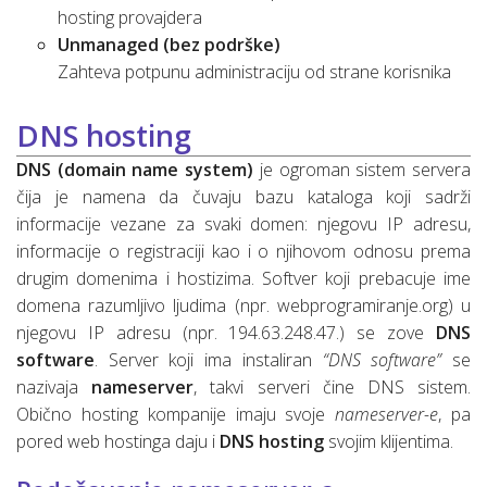
hosting provajdera
Unmanaged (bez podrške)
Zahteva potpunu administraciju od strane korisnika
DNS hosting
DNS (domain name system)
je ogroman sistem servera
čija je namena da čuvaju bazu kataloga koji sadrži
informacije vezane za svaki domen: njegovu IP adresu,
informacije o registraciji kao i o njihovom odnosu prema
drugim domenima i hostizima. Softver koji prebacuje ime
domena razumljivo ljudima (npr. webprogramiranje.org) u
njegovu IP adresu (npr. 194.63.248.47.) se zove
DNS
software
. Server koji ima instaliran
“DNS software”
se
nazivaja
nameserver
, takvi serveri čine DNS sistem.
Obično hosting kompanije imaju svoje
nameserver-e
, pa
pored web hostinga daju i
DNS hosting
svojim klijentima.