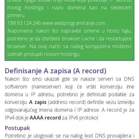
novog hostinga i naziv domena kao na sledećem
primeru:
188.93.124.246 www.webprogramiranje.com
Napomena: nakon što napravite izmene u hosts fajlu,
potrebno je da izbrišete browser cache i da restartujete
browser. Na ovaj način sa našeg kompjutera možemo
odmah pristupiti novom hostingu.
Definisanje A zapisa (A record)
Nakon što smo ukazali gde se nalaze serveri sa DNS
softverom (nameserver) koji će vršiti konverziju ime
domena u IP adresu, potrebno je definisati podatke za
konverziju.
A zapis
(address record) definiše vezu izmedju
odgovarajućeg imena domena i IP adrese. A record je za
IPv4 dok je
AAAA record
za IPv6 protokol.
Postupak
Potrebno je ulogovati se na nalog kod DNS provajdera i