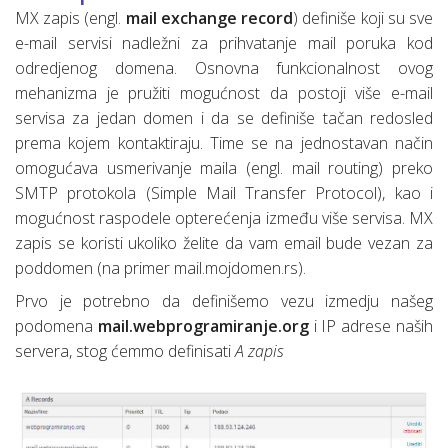
MX zapis (engl.
mail exchange record
) definiše koji su sve
e-mail servisi nadležni za prihvatanje mail poruka kod
odredjenog domena. Osnovna funkcionalnost ovog
mehanizma je pružiti mogućnost da postoji više e-mail
servisa za jedan domen i da se definiše tačan redosled
prema kojem kontaktiraju. Time se na jednostavan način
omogućava usmerivanje maila (engl. mail routing) preko
SMTP protokola (Simple Mail Transfer Protocol), kao i
mogućnost raspodele opterećenja između više servisa. MX
zapis se koristi ukoliko želite da vam email bude vezan za
poddomen (na primer mail.mojdomen.rs).
Prvo je potrebno da definišemo vezu izmedju našeg
podomena
mail.webprogramiranje.org
i IP adrese naših
servera, stog ćemmo definisati
A zapis