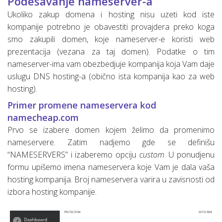
Podešavanje nameserver-a
Ukoliko zakup domena i hosting nisu uzeti kod iste
kompanije potrebno je obavestiti provajdera preko koga
smo zakupili domen, koje nameserver-e koristi web
prezentacija (vezana za taj domen). Podatke o tim
nameserver-ima vam obezbedjuje kompanija koja Vam daje
uslugu DNS hosting-a (obično ista kompanija kao za web
hosting).
Primer promene nameservera kod
namecheap.com
Prvo se izabere domen kojem želimo da promenimo
nameservere. Zatim nadjemo gde se definišu
“NAMESERVERS” i izaberemo opciju
custom
. U ponudjenu
formu upišemo imena nameservera koje Vam je dala vaša
hosting kompanija. Broj nameservera varira u zavisnosti od
izbora hosting kompanije.