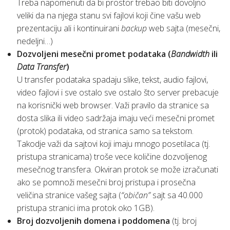
Treba napomenuti da bi prostor trebao biti dovoljno
veliki da na njega stanu svi fajlovi koji čine vašu web
prezentaciju ali i kontinuirani
backup
web sajta (mesečni,
nedeljni…)
Dozvoljeni mesečni promet podataka (
Bandwidth
ili
Data Transfer
)
U transfer podataka spadaju slike, tekst, audio fajlovi,
video fajlovi i sve ostalo sve ostalo što server prebacuje
na korisnički web browser. Važi pravilo da stranice sa
dosta slika ili video sadržaja imaju veći mesečni promet
(protok) podataka, od stranica samo sa tekstom.
Takodje važi da sajtovi koji imaju mnogo posetilaca (tj.
pristupa stranicama) troše vece količine dozvoljenog
mesečnog transfera. Okviran protok se može izračunati
ako se pomnoži mesečni broj pristupa i prosečna
veličina stranice vašeg sajta (
“običan”
sajt sa 40.000
pristupa stranici ima protok oko 1GB).
Broj dozvoljenih domena i poddomena
(tj. broj