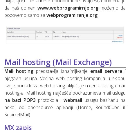
uključujući i IP adrese i poddomene. Najčešća primena je
da naš domen
www.webprogramirnje.org
možemo da
pozovemo samo sa
webprogramiranje.org
.
Mail hosting (Mail Exchange)
Mail hosting
predstavlja iznajmljivanje
email servera
i
njegovih usluga. Većina web hosting kompanija u sklopu
svoje ponude za web hosting uključuje u cenu i uslugu mail
hosting-a. Mail hosting najčešće podrazumeva mail uslugu
na bazi POP3
protokola i
webmail
uslugu baziranu na
nekoj od opensource aplikaciji (Horde, RoundCube ili
SquirrelMail)
MX zapis