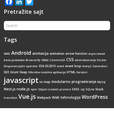
Facebook
LinkedIn
Twitter
Pretražite sajt
Tags
Android
animacija
animation
arrow function
AMD
async/await
CSS
class
baza podataka
Browserify
CommonJS
destruktuiranje
Docker
ES6
ES2015
event loop
Eksponencijalni operator
event
every()
Generatori
Git
Grunt
Heap
HTML
Hibridne mobilne aplikacije
Iteratori
javascript
modularno programiranje
map
let
MySql
node.js
Nest.js
SASS
Stack
npm
Object.create()
promise
sql
SQLite
Vue.js
WordPress
Web tehnologije
Webpack
transition