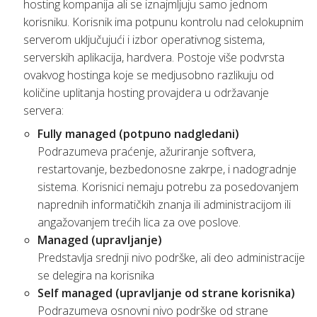
hosting kompanija ali se iznajmljuju samo jednom
korisniku. Korisnik ima potpunu kontrolu nad celokupnim
serverom uključujući i izbor operativnog sistema,
serverskih aplikacija, hardvera. Postoje više podvrsta
ovakvog hostinga koje se medjusobno razlikuju od
količine uplitanja hosting provajdera u održavanje
servera:
Fully managed (potpuno nadgledani)
Podrazumeva praćenje, ažuriranje softvera,
restartovanje, bezbedonosne zakrpe, i nadogradnje
sistema. Korisnici nemaju potrebu za posedovanjem
naprednih informatičkih znanja ili administracijom ili
angažovanjem trećih lica za ove poslove.
Managed (upravljanje)
Predstavlja srednji nivo podrške, ali deo administracije
se delegira na korisnika
Self managed (upravljanje od strane korisnika)
Podrazumeva osnovni nivo podrške od strane