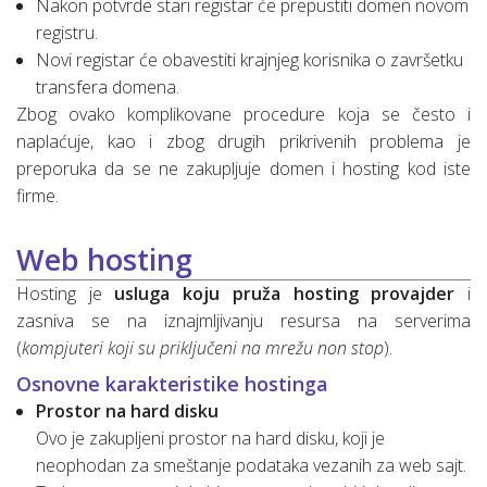
Nakon potvrde stari registar će prepustiti domen novom
registru.
Novi registar će obavestiti krajnjeg korisnika o završetku
transfera domena.
Zbog ovako komplikovane procedure koja se često i
naplaćuje, kao i zbog drugih prikrivenih problema je
preporuka da se ne zakupljuje domen i hosting kod iste
firme.
Web hosting
Hosting je
usluga koju pruža hosting provajder
i
zasniva se na iznajmljivanju resursa na serverima
(
kompjuteri koji su priključeni na mrežu non stop
).
Osnovne karakteristike hostinga
Prostor na hard disku
Ovo je zakupljeni prostor na hard disku, koji je
neophodan za smeštanje podataka vezanih za web sajt.