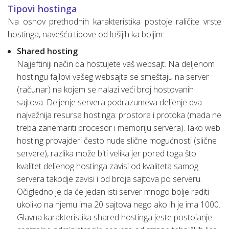
Tipovi hostinga
Na osnov prethodnih karakteristika postoje raličite vrste
hostinga, navešću tipove od lošijih ka boljim:
Shared hosting
Najjeftiniji način da hostujete vaš websajt. Na deljenom
hostingu fajlovi vašeg websajta se smeštaju na server
(računar) na kojem se nalazi veći broj hostovanih
sajtova. Deljenje servera podrazumeva deljenje dva
najvažnija resursa hostinga: prostora i protoka (mada ne
treba zanemariti procesor i memoriju servera). Iako web
hosting provajderi često nude slične mogućnosti (slične
servere), razlika može biti velika jer pored toga što
kvalitet deljenog hostinga zavisi od kvaliteta samog
servera takodje zavisi i od broja sajtova po serveru.
Očigledno je da će jedan isti server mnogo bolje raditi
ukoliko na njemu ima 20 sajtova nego ako ih je ima 1000.
Glavna karakteristika shared hostinga jeste postojanje