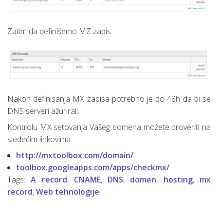
Zatim da definišemo MZ zapis:
Nakon definisanja MX zapisa potrebno je do 48h da bi se
DNS serveri ažurirali.
Kontrolu MX setovanja Vašeg domena možete proveriti na
sledećim linkovima:
http://mxtoolbox.com/domain/
toolbox.googleapps.com/apps/checkmx/
Tags:
A record
,
CNAME
,
DNS
,
domen
,
hosting
,
mx
record
,
Web tehnologije