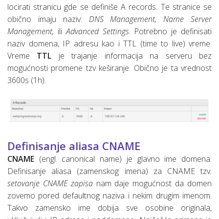
locirati stranicu gde se definiše A records. Te stranice se
obično imaju naziv:
DNS Management, Name Server
Management,
ili
Advanced Settings
. Potrebno je definisati
naziv domena, IP adresu kao i TTL (time to live) vreme.
Vreme
TTL
je trajanje informacija na serveru bez
mogućnosti promene tzv keširanje. Obično je ta vrednost
3600s (1h).
Definisanje aliasa CNAME
CNAME
(engl. canonical name) je glavno ime domena.
Definisanje aliasa (zamenskog imena) za CNAME tzv.
setovanje CNAME zapisa
nam daje mogućnost da domen
zovemo pored defaultnog naziva i nekim drugim imenom.
Takvo zamensko ime dobija sve osobine originala,