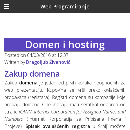
Web Programiranje
Domen i hosting
Posted on 04/03/2016 at 12:37.
Written by
Dragoljub Živanović
Zakup domena
Zakup
domena
je jedan od prvih koraka neophodnih za
web prezentaciju. Kupovina se vrši preko ovlašćenih
prodavaca (registara). Registri domena su kompanije koje
prodaju domene. One moraju imati sertifikat odobren od
strane
ICANN, Internet Corporation for Assigned Names and
Numbers
(Internet Korporacija za Pripisana Imena i
Brojeve).
Spisak ovalašćenih registra
u Srbiji možete