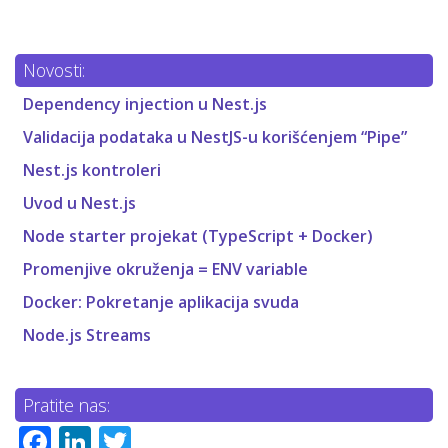
Novosti:
Dependency injection u Nest.js
Validacija podataka u NestJS-u korišćenjem “Pipe”
Nest.js kontroleri
Uvod u Nest.js
Node starter projekat (TypeScript + Docker)
Promenjive okruženja = ENV variable
Docker: Pokretanje aplikacija svuda
Node.js Streams
Pratite nas:
Facebook
LinkedIn
Twitter