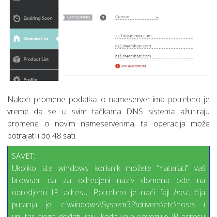
Nakon promene podatka o nameserver-ima potrebno je
vreme da se u svim tačkama DNS sistema ažuriraju
promene o novim nameserverima, ta operacija može
potrajati i do 48 sati.
SAVET:
Ukoliko ste windows korisnik možete “naterati” vaš
browser da za odredjeni naziv domena ode na
odredjenu IP adresu. Potrebno je naći fajl
host
, čija
putanja je: c:\windows\System32\drivers\etc\hosts i
unutar njega dodati liniju koda koja povezuje IP adresu