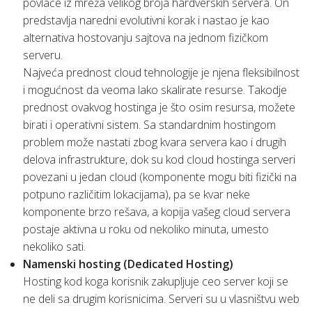
povlače iz mreža velikog broja hardverskih servera. On
predstavlja naredni evolutivni korak i nastao je kao
alternativa hostovanju sajtova na jednom fizičkom
serveru.
Najveća prednost cloud tehnologije je njena fleksibilnost
i mogućnost da veoma lako skalirate resurse. Takodje
prednost ovakvog hostinga je što osim resursa, možete
birati i operativni sistem. Sa standardnim hostingom
problem može nastati zbog kvara servera kao i drugih
delova infrastrukture, dok su kod cloud hostinga serveri
povezani u jedan cloud (komponente mogu biti fizički na
potpuno različitim lokacijama), pa se kvar neke
komponente brzo rešava, a kopija vašeg cloud servera
postaje aktivna u roku od nekoliko minuta, umesto
nekoliko sati.
Namenski hosting (Dedicated Hosting)
Hosting kod koga korisnik zakupljuje ceo server koji se
ne deli sa drugim korisnicima. Serveri su u vlasništvu web