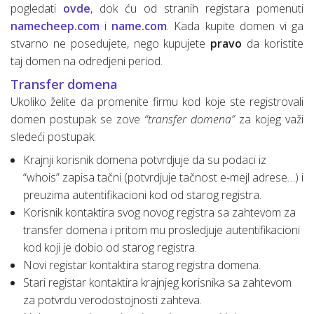
pogledati
ovde
, dok ću od stranih registara pomenuti
namecheep.com
i
name.com
. Kada kupite domen vi ga
stvarno ne posedujete, nego kupujete
pravo
da koristite
taj domen na odredjeni period.
Transfer domena
Ukoliko želite da promenite firmu kod koje ste registrovali
domen postupak se zove
“transfer domena”
za kojeg važi
sledeći postupak:
Krajnji korisnik domena potvrdjuje da su podaci iz
“whois” zapisa tačni (potvrdjuje tačnost e-mejl adrese…) i
preuzima autentifikacioni kod od starog registra.
Korisnik kontaktira svog novog registra sa zahtevom za
transfer domena i pritom mu prosledjuje autentifikacioni
kod koji je dobio od starog registra.
Novi registar kontaktira starog registra domena.
Stari registar kontaktira krajnjeg korisnika sa zahtevom
za potvrdu verodostojnosti zahteva.