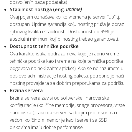
dozvoljenih baza podataka)
Stabilnost hostiga (eng.
uptime)
Ovaj pojam označava koliko vremena je server “up” tj.
dostupan. Uptime garancija koju hosting pruža je odraz
njihovog kvalita i stabilnosti. Dostupnost od 99% je
apsolutni minimum koji bi hosting trebao garantovati.
Dostupnost tehničke podrške
Ova karakteristika podrazumeva koje je radno vreme
tehničke podrške kao i vreme na koje tehnička podrška
odgovara na neki zahtev (ticket). Ako se ne razumete u
poslove administracije hosting paketa, potrebno je naći
hosting provajdera sa dobrim preporukama za podršku.
Brzina servera
Brzina servera zavisi od softverske i hardverske
konfiguracije (količine memorije, snage procesora, vrste
hard diska..), tako da serveri sa boljim procesorima i
većom količinom memorije kao i serveri sa SSD
diskovima imaju dobre perfomanse.