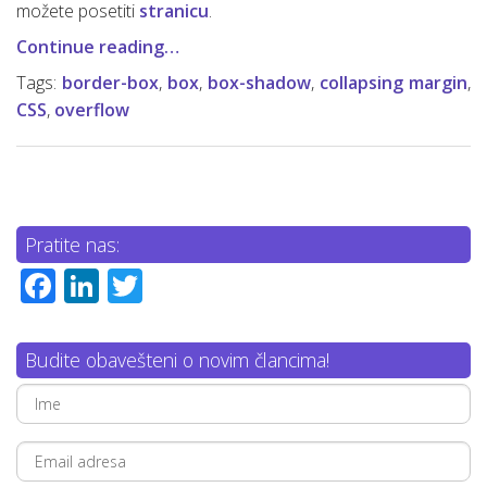
možete posetiti
stranicu
.
Continue reading…
Tags:
border-box
,
box
,
box-shadow
,
collapsing margin
,
CSS
,
overflow
Pratite nas:
Facebook
LinkedIn
Twitter
Budite obavešteni o novim člancima!