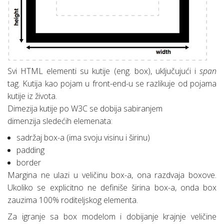
Svi HTML elementi su kutije (eng. box), uključujući i
span
tag. Kutija kao pojam u front-end-u se razlikuje od pojama
kutije iz života.
Dimezija kutije po W3C se dobija sabiranjem
dimenzija sledećih elemenata:
sadržaj box-a (ima svoju visinu i širinu)
padding
border
Margina ne ulazi u veličinu box-a, ona razdvaja boxove.
Ukoliko se explicitno ne definiše širina box-a, onda box
zauzima 100% roditeljskog elementa.
Za igranje sa box modelom i dobijanje krajnje veličine