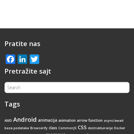
Pratite nas
Facebook
LinkedIn
Twitter
Pretražite sajt
Tags
Android
animacija
animation
arrow function
AMD
async/await
CSS
class
baza podataka
Browserify
CommonJS
destruktuiranje
Docker