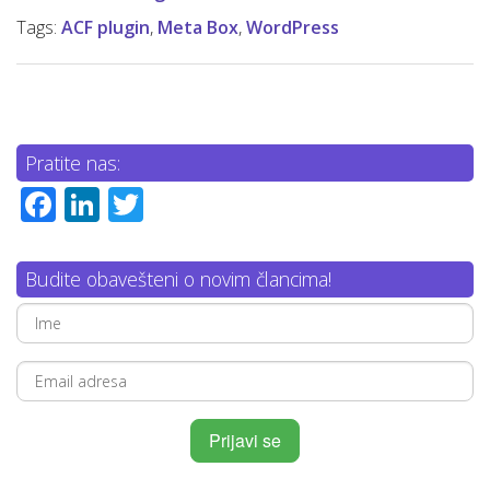
Tags:
ACF plugin
,
Meta Box
,
WordPress
Pratite nas:
Facebook
LinkedIn
Twitter
Budite obavešteni o novim člancima!