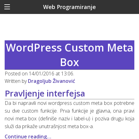
Web Programiranje
WordPress Custom Meta
Box
Posted on 14/01/2016 at 13:06.
Written by
Dragoljub Živanović
Pravljenje interfejsa
Da bi napravili novi wordpress custom meta box potrebne
su dve custom funkcije. Prva funkcije je glavna, ona pravi
novi meta box (definiše naziv i label-u) i poziva drugu koja
služi da prikaže unutrašnjost meta box-a.
Continue reading…